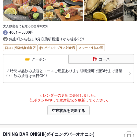
大人数宴会にも対応◎全席喫煙可
4001～5000円
銀山町から徒歩3分◎薬研堀通りから徒歩2分!
口コミ投稿特典対象店
ポイントプラス対象店
スマート支払い可
クーポン
コース
３時間単品飲み放題とコースご用意あります◎喫煙可で翌3時まで営業
中！飲み放題は当日OK！
カレンダーの更新に失敗しました。
下記ボタンを押して空席状況を更新してください。
空席状況を更新する
DINING BAR ONISHI(ダイニングバーオオニシ)