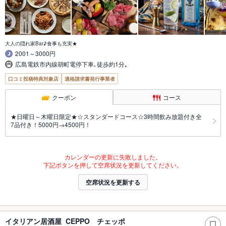
大人の隠れ家Bar♪食事も充実★
2001～3000円
広島電鉄市内線胡町電停下車､徒歩約1分｡
口コミ投稿特典対象店
適格請求書発行事業者
クーポン
コース
★日曜日～木曜日限定★☆スタンダードコース☆3時間飲み放題付き全
7品付き！5000円→4500円！
カレンダーの更新に失敗しました。
下記ボタンを押して空席状況を更新してください。
空席状況を更新する
イタリアン居酒屋 CEPPO チェッポ