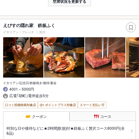
空席状況を更新する
えびすの隠れ家 鉄板ふく
イタリアン・フレンチ
流川
イタリアン/記念日/鉄板焼き/接待/宴会
4001～5000円
広電｢胡町｣電停徒歩5分
口コミ投稿特典対象店
ポイントプラス対象店
スマート支払い可
クーポン
コース
特別な日や接待などに★2時間[飲放]付★鉄板ふく贅沢コース8000円(全
8品)