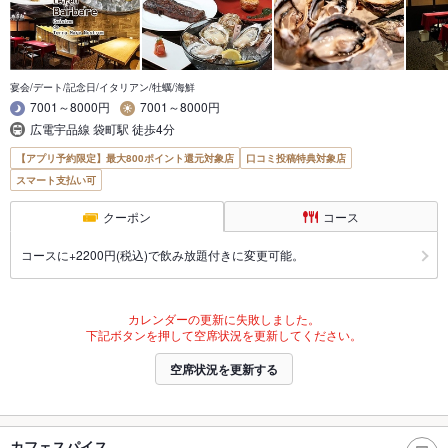
宴会/デート/記念日/イタリアン/牡蠣/海鮮
7001～8000円
7001～8000円
広電宇品線 袋町駅 徒歩4分
【アプリ予約限定】最大800ポイント還元対象店
口コミ投稿特典対象店
スマート支払い可
クーポン
コース
コースに+2200円(税込)で飲み放題付きに変更可能。
カレンダーの更新に失敗しました。
下記ボタンを押して空席状況を更新してください。
空席状況を更新する
カフェスパイス