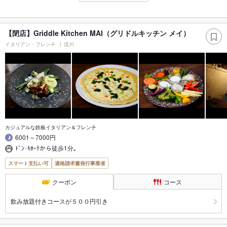
【閉店】Griddle Kitchen MAI（グリドルキッチン メイ）
イタリアン・フレンチ
流川
カジュアルな鉄板イタリアン＆フレンチ
6001～7000円
ﾄﾞﾝ･ｷﾎｰﾃから徒歩1分｡
スマート支払い可
適格請求書発行事業者
クーポン
コース
飲み放題付きコースが５００円引き