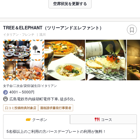
空席状況を更新する
TREE＆ELEPHANT（ツリーアンドエレファント）
イタリアン・フレンチ
流川
女子会/二次会/貸切/誕生日/イタリアン
4001～5000円
広島電鉄市内線胡町電停下車､徒歩5分｡
口コミ投稿特典対象店
適格請求書発行事業者
クーポン
コース
5名様以上のご利用の方バースデープレートの利用が無料！