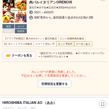
肉バルイタリアンORENCHI
誕生日★女子会★記念日★貸切partyお任せ
3001～4000円
胡町電停から､薬研掘通り徒歩3分♪左側♪ 2階
個室
カード
禁煙席
喫煙席
【アプリ予約限定】最大800ポイント還元対象店
口コミ投稿特典対象店
ポイントプラス対象店
スマート支払い可
ネット予約可
クーポンあり
『誕生日プレート＆記念日限定』 ★ケーキ付メッセージプレ
クーポンを見る
ート1000円でプレゼント★
カレンダーの更新に失敗しました。
下記ボタンを押して空席状況を更新してください。
空席状況を更新する
HIROSHIMA ITALIAN AO （あお）
イタリアン・フレンチ
流川