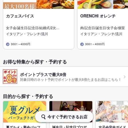
カフェスパイス
ORENCHI オレンチ
女子会/誕生日/記念日/結婚式/2次…
肉/記念日/誕生日/女子会/個室
イタリアン・フレンチ/流川
イタリアン・フレンチ/流川
3001～4000円
3001～4000円
お得な特集から探す・予約する
ポイントプラスで最大8倍
対象日時のネット予約でポイントが最大8倍たまるお店はこちら！
目的から探す・予約する
今すぐ予約できるお店
夏グルメ・宴会パーフ
誕生日・記念日プロデ
女子会完全ガイド