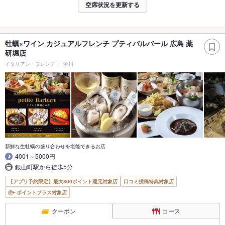
空席状況を更新する
牡蠣×ワイン カジュアルフレンチ プティバルバール 広島 薬
研堀店
イタリアン・フレンチ
流川
新鮮な生牡蠣の盛り合わせを堪能できるお店
4001～5000円
銀山町駅から徒歩5分
【アプリ予約限定】最大800ポイント還元対象店
口コミ投稿特典対象店
ポイントプラス対象店
クーポン
コース