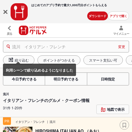
はじめてのアプリ予約で最大
1,000円分ポイントもらえる
ダウンロード
アプリで開く
戻る
マイメニュー
流川 イタリアン・フレンチ
変更
絞り込む
ポイントがつかえる
スマート支払い可
今日予約できる
明日予約できる
日時指定
流川
イタリアン・フレンチのグルメ・クーポン情報
31件 1-20件
地図で表示
PR
イタリアン・フレンチ
流川
HIROSHIMA ITALIAN AO （あお）