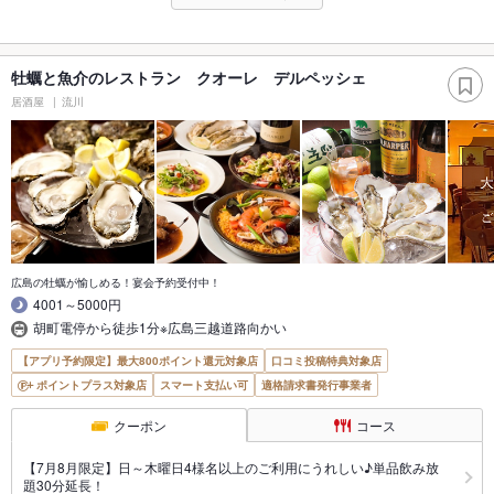
牡蠣と魚介のレストラン クオーレ デルペッシェ
居酒屋
流川
広島の牡蠣が愉しめる！宴会予約受付中！
4001～5000円
胡町電停から徒歩1分※広島三越道路向かい
【アプリ予約限定】最大800ポイント還元対象店
口コミ投稿特典対象店
ポイントプラス対象店
スマート支払い可
適格請求書発行事業者
クーポン
コース
【7月8月限定】日～木曜日4様名以上のご利用にうれしい♪単品飲み放
題30分延長！