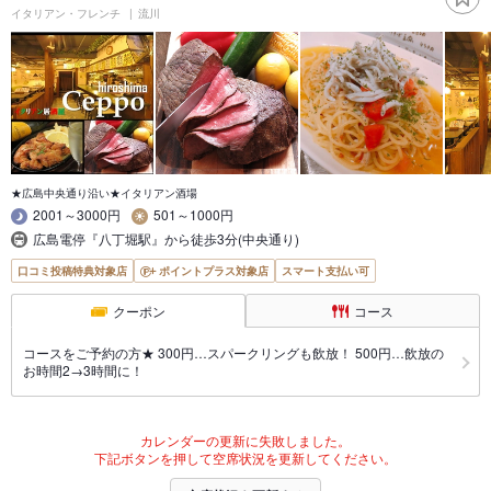
イタリアン・フレンチ
流川
★広島中央通り沿い★イタリアン酒場
2001～3000円
501～1000円
広島電停『八丁堀駅』から徒歩3分(中央通り)
口コミ投稿特典対象店
ポイントプラス対象店
スマート支払い可
クーポン
コース
コースをご予約の方★ 300円…スパークリングも飲放！ 500円…飲放の
お時間2→3時間に！
カレンダーの更新に失敗しました。
下記ボタンを押して空席状況を更新してください。