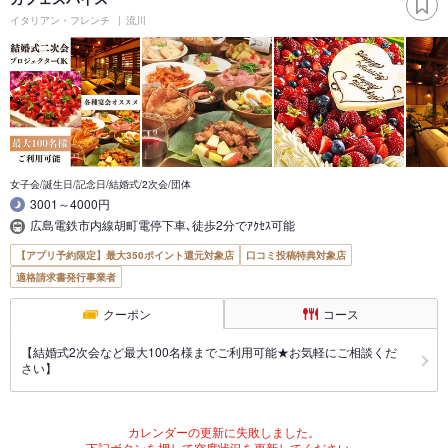
イタリアン・フレンチ
流川
女子会/誕生日/記念日/結婚式/2次会/団体
3001～4000円
広島電鉄市内線胡町電停下車､徒歩2分でｱｸｾｽ可能
【アプリ予約限定】最大350ポイント還元対象店
口コミ投稿特典対象店
適格請求書発行事業者
クーポン
コース
【結婚式2次会など最大100名様までご利用可能★お気軽にご相談くだ
さい】
カレンダーの更新に失敗しました。
下記ボタンを押して空席状況を更新してください。