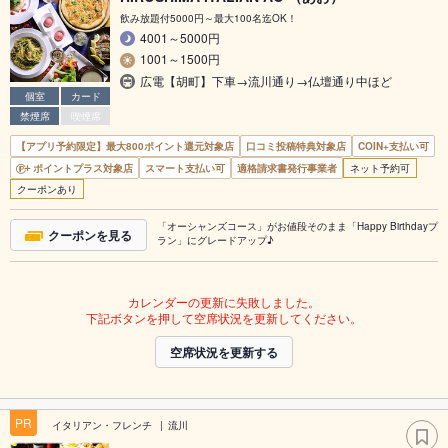
飲み放題付5000円～最大100名迄OK！
4001～5000円
1001～1500円
広電【胡町】下車→流川通り→仏壇通り中ほど
個室
カード
禁煙席
喫煙席
【アプリ予約限定】最大800ポイント還元対象店
口コミ投稿特典対象店
COIN+支払い可
ポイントプラス対象店
スマート支払い可
適格請求書発行事業者
ネット予約可
クーポンあり
「オーシャンズコース」がお値段そのまま「Happy Birthdayプ
クーポンを見る
ラン」にグレードアップ♪
カレンダーの更新に失敗しました。
下記ボタンを押して空席状況を更新してください。
空席状況を更新する
PR
イタリアン・フレンチ
流川