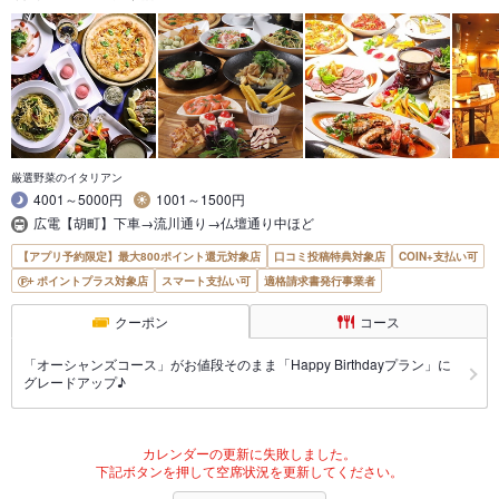
厳選野菜のイタリアン
4001～5000円
1001～1500円
広電【胡町】下車→流川通り→仏壇通り中ほど
【アプリ予約限定】最大800ポイント還元対象店
口コミ投稿特典対象店
COIN+支払い可
ポイントプラス対象店
スマート支払い可
適格請求書発行事業者
クーポン
コース
「オーシャンズコース」がお値段そのまま「Happy Birthdayプラン」に
グレードアップ♪
カレンダーの更新に失敗しました。
下記ボタンを押して空席状況を更新してください。