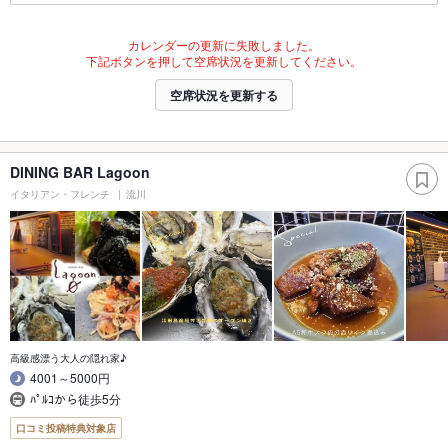
カレンダーの更新に失敗しました。
下記ボタンを押して空席状況を更新してください。
空席状況を更新する
DINING BAR Lagoon
イタリアン・フレンチ
流川
高級感漂う大人の隠れ家♪
4001～5000円
ﾊﾟﾙｺから徒歩5分
口コミ投稿特典対象店