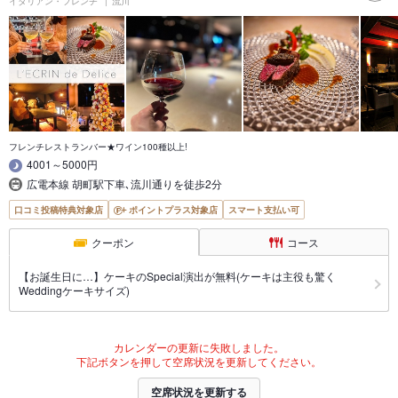
イタリアン・フレンチ
流川
フレンチレストランバー★ワイン100種以上!
4001～5000円
広電本線 胡町駅下車､流川通りを徒歩2分
口コミ投稿特典対象店
ポイントプラス対象店
スマート支払い可
クーポン
コース
【お誕生日に…】ケーキのSpecial演出が無料(ケーキは主役も驚く
Weddingケーキサイズ)
カレンダーの更新に失敗しました。
下記ボタンを押して空席状況を更新してください。
空席状況を更新する