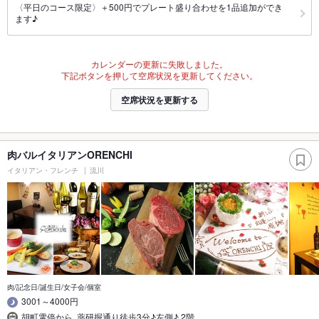
〈平日のコース限定〉＋500円でプレート盛り合わせを1品追加ができ
ます♪
カレンダーの更新に失敗しました。
下記ボタンを押して空席状況を更新してください。
空席状況を更新する
肉バルイタリアンORENCHI
イタリアン・フレンチ
流川
肉/記念日/誕生日/女子会/個室
3001～4000円
胡町電停から､薬研掘通り徒歩3分♪左側♪ 2階