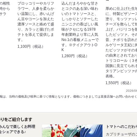
の相性
ブロッコリーやカリフ
込んだまろやかな甘さ
時から
ラワー、人参を柔らか
とコクのある深い味わ
厚めに仕上げた生
サラ
い温製にし、赤いんげ
いのトマトソースと、
に、特製ピザソー
ん豆やコーンを加えた
しっかりとソテーした
塗り、モッツァッ
濃厚ソースと絡めて盛
ニンニクの香ばしい風
チーズを散らして
）
り、カラッと揚げたポ
味がクセになる1978
上げ、バジリコを
テトを添えて提供しま
年創業時より常に人気
したピッツァ。そ
す。
No.1の看板メニューで
昔、ナポリを訪れ
す。※テイクアウトO
ルゲリータ王妃に
1,100円（税込）
K
たピッツァがその
の由来とされてお
1,280円（税込）
トリコロール（３
国旗に見立てられ
タリアンピッツァ
表格。
1,550円（税込）
2026/0
以前の情報は、当時の価格及び税率に基づく情報となります。価格につきましては直接店舗へお問い合わせ
みんなで楽しくお料理
トマトへのこだわ
をシェアできる♪
カプリチョーザの