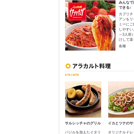
みんなで
できる♪
カプリチ
アンをリ
ミーにご
しやすい
～3人前
けして楽
各種
サルシッチャのグリル
イカとツナのサ
バジルを加えたイタリ
オリジナルドレ