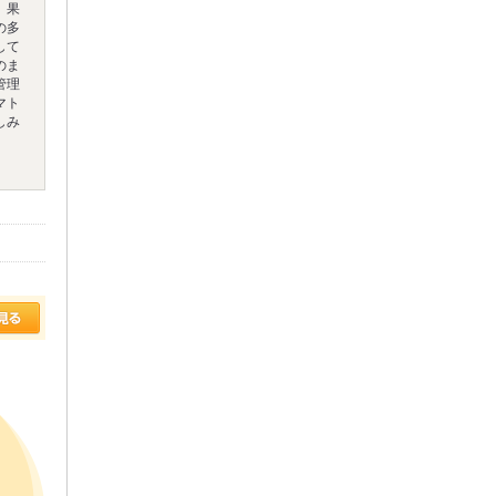
。果
の多
して
のま
管理
マト
しみ