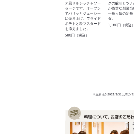
ア風サルシッチャソー
グの酸味とツナ
セージです。オーブン
が抜群な創業当
でパリッとジューシー
一番人気の定番
に焼き上げ、フライド
ダ。
ポテトと粒マスタード
1,180円（税込
を添えました。
580円（税込）
※更新日が2021/3/31