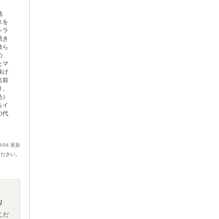
地
スを
レラ
焼き
散ら
の
たマ
捧げ
名前
り、
色）
るイ
の代
6/04 更新
ください。
り
こだ