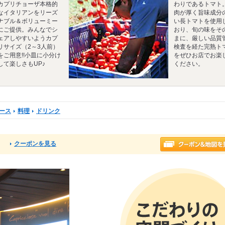
カプリチョーザ本格的
わりであるトマト
なイタリアンをリーズ
肉が厚く旨味成分
ナブル＆ボリューミー
い長トマトを使用
にご提供。みんなでシ
おり、旬の味をそ
ェアしやすいようカプ
まに、厳しい品質
リサイズ（2～3人前）
検査を経た完熟ト
をご用意!!小皿に小分け
をぜひお店でお楽
して楽しさもUP♪
ください。
ース
料理
ドリンク
クーポンを見る
る