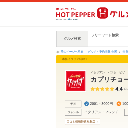
フリーワード検索
グルメ検索
前のページへ戻る
グルメ・予約情報 全国
奈
本格イタリア料理☆
イタリアン パスタ ピザ 
カプリチョ
4.4
口
2001～3000円
10
予算
イタリアン・フレンチ
ジャンル
口コミ投稿特典対象店