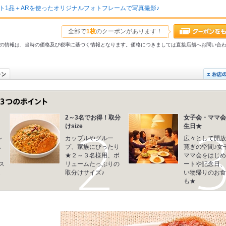
ト1品＋ARを使ったオリジナルフォトフレームで写真撮影♪
全部で
1枚
のクーポンがあります！
31以前の情報は、当時の価格及び税率に基づく情報となります。価格につきましては直接店舗へお問い合
リ
2～3名でお得！取分
女子会・ママ会
けsize
生日★
レ
カップルやグルー
広々として開放
A
プ、家族にぴったり
寛ぎの空間♪女
★２～３名様用、ボ
ママ会をはじめ
ス
リュームたっぷりの
ートや記念日、
迄
取分けサイズ♪
い物帰りのお食
も★