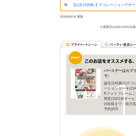
【記念日特典♪】デコレーションデザー
2024/06/18 更新
※更新日が2021/3/
バースデーはカプ
で♪
誕生日特典(1)デコ
ーションケーキ(2)
Rフォトフレームご
用意(3)D1杯サービ
(4名様まで・前日
予約)0円