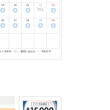
19
20
21
22
23
TEL
◎
◎
◎
◎
26
27
28
29
30
◎
◎
◎
◎
◎
スト予約可
TEL
：要問い合わせ
×
：予約不可