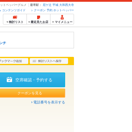
ホットペッパーグルメ
最寄駅：
尼ケ辻
平城
大和西大寺
コンテンツガイド
クーポン 予約 ホットペッパー
検討リスト
最近見たお店
マイメニュー
ンチ
空席確認・予約する
クーポンを見る
電話番号を表示する