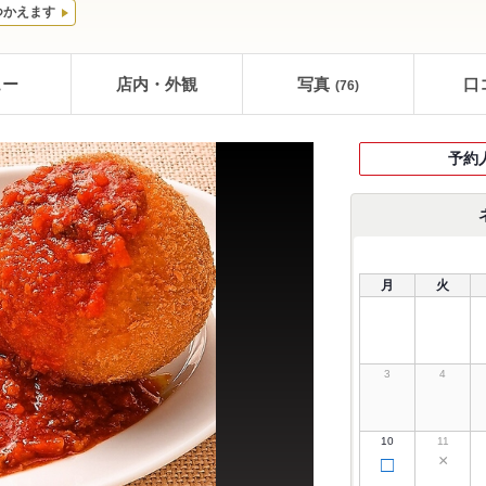
つかえます
ュー
店内・外観
写真
口
(76)
予約
月
火
3
4
10
11
×
□