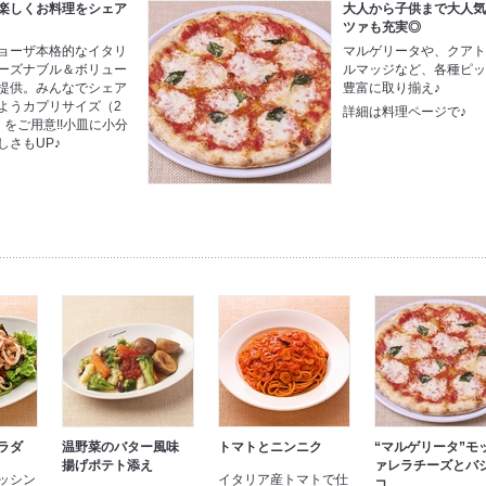
楽しくお料理をシェア
大人から子供まで大人
ツァも充実◎
ョーザ本格的なイタリ
マルゲリータや、クア
ーズナブル＆ボリュー
ルマッジなど、各種ピ
提供。みんなでシェア
豊富に取り揃え♪
ようカプリサイズ（2
詳細は料理ページで♪
）をご用意!!小皿に小分
しさもUP♪
ラダ
温野菜のバター風味
トマトとニンニク
“マルゲリータ”モ
揚げポテト添え
ァレラチーズとバ
ッシン
イタリア産トマトで仕
コ