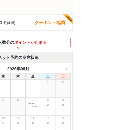
コミ
クーポン・地図
(
415
)
人数分の
ポイントがたまる
ネット予約の空席状況
2026年08月
水
木
金
土
日
1
2
5
6
7
8
9
TEL
×
×
12
13
14
15
16
×
×
×
×
×