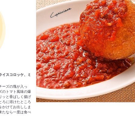
ライスコロッケ、ミ
チーズの塊が入っ
ズのトマト風味の爆
リッと香ばしく揚げ
とろに溶けたところ
をかけてお出ししま
来たなら一度は食べ