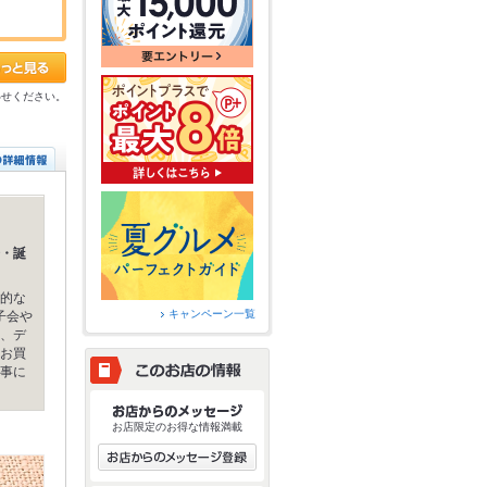
わせください。
・誕
的な
キャンペーン一覧
子会や
、デ
お買
事に
お店限定のお得な情報満載