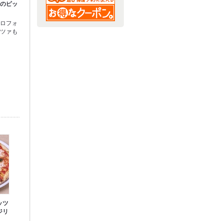
気のピッ
トロフォ
ッツァも
ッツ
ジリ