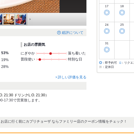
17
18
◎
◎
24
25
◎
◎
総評について
31
お店の雰囲気
◎
53%
にぎやか
落ち着いた
普段使い
特別な日
19%
◎
：即予約可
□
：リクエ
28%
休
：定休日
詳しい評価を見る
21:30 ドリンクL.O. 21:30）
11:00-17:30で営業致します。
お店に行く前にカプリチョーザ ならファミリー店のクーポン情報をチェック！