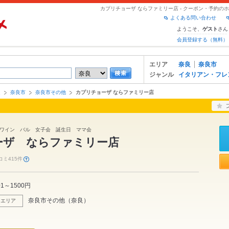
カプリチョーザ ならファミリー店 - クーポン・予約の
よくある問い合わせ
ようこそ、
さん
ゲスト
会員登録する（無料）
エリア
奈良
奈良市
ジャンル
イタリアン・フレ
良
奈良市
奈良市その他
カプリチョーザ ならファミリー店
ワイン バル 女子会 誕生日 ママ会
ーザ ならファミリー店
コミ415件
01～1500円
奈良市その他
（
奈良
）
エリア