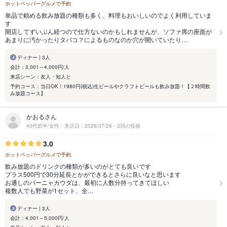
ホットペッパーグルメで予約
単品で頼める飲み放題の種類も多く、料理もおいしいのでよく利用していま
す
開店してずいぶん経つので仕方ないのかもしれませんが、ソファ席の座面が
あまりに汚かったりタバコ？によるものなのか穴が開いていたり…
ディナー | 3人
会計：3,001～4,000円/人
来店シーン：友人・知人と
予約コース：当日OK！1980円(税込)生ビールやクラフトビールも飲み放題！【２時間飲
み放題コース】
かおるさん
40代前半/女性・来店日：2026/07/26・2回の投稿
3.0
ホットペッパーグルメで予約
飲み放題のドリンクの種類が多いのがとても良いです
プラス500円で30分延長とかができるとさらに良いなと思います
お通しのバーニャカウダは、最初に人数分持ってきてほしい
複数人でも野菜が1セット、全…
ディナー | 3人
会計：4,001～5,000円/人