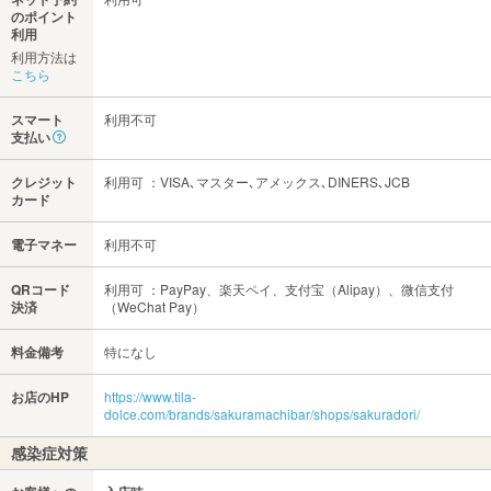
のポイント
利用
利用方法は
こちら
スマート
利用不可
支払い
クレジット
利用可 ：VISA､マスター､アメックス､DINERS､JCB
カード
電子マネー
利用不可
QRコード
利用可 ：PayPay、楽天ペイ、支付宝（Alipay）、微信支付
決済
（WeChat Pay）
料金備考
特になし
お店のHP
https://www.tila-
dolce.com/brands/sakuramachibar/shops/sakuradori/
感染症対策