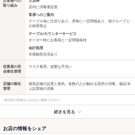
お客様への
入店時
取り組み
店内に消毒液設置
客席へのご案内
テーブル毎に仕切りあり、席毎に一定間隔あり、他グループと
の相席禁止
テーブル/カウンターサービス
オーダー時にお客様と一定間隔保持
会計処理
非接触型決済あり
従業員の安
マスク着用、頻繁な手洗い
全衛生管理
店舗の衛生
換気設備の設置と換気、多数の人が触れる箇所の消毒、備品/卓
管理
上設置物の消毒
※各項目の詳細は
こちら
をご確認ください。
続きを見る
たばこ
お店の情報をシェア
禁煙・喫煙
全席禁煙