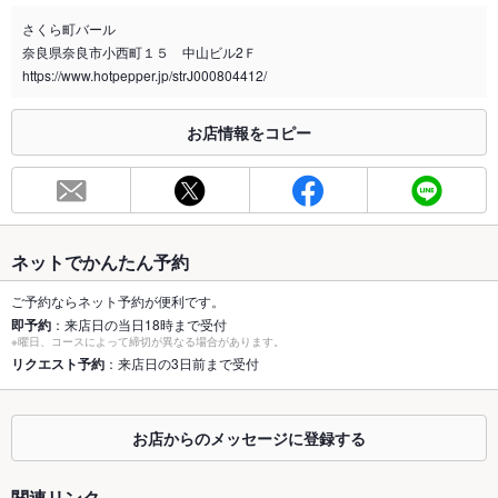
さくら町バール
喫煙専用室
なし
奈良県奈良市小西町１５ 中山ビル2Ｆ
https://www.hotpepper.jp/strJ000804412/
※2020年4月1日～受動喫煙対策に関する法律が施行されています。正しい情報はお店へお問い
合わせください。
お店情報をコピー
お席
総席数
80席(テーブル、半個室、個室をご用意！)
最大宴会収
100人(※着席時、相談可能)
容人数
ネットでかんたん予約
個室
あり ：個室、半個室ともに2名～12名様までお座り頂けます♪
ご予約ならネット予約が便利です。
即予約
：来店日の当日18時まで受付
座敷
なし ：お座敷席はございません
※曜日、コースによって締切が異なる場合があります。
リクエスト予約
：来店日の3日前まで受付
掘りごたつ
なし ：掘りごたつ席はございません
カウンター
あり
お店からのメッセージに登録する
ソファー
あり
関連リンク