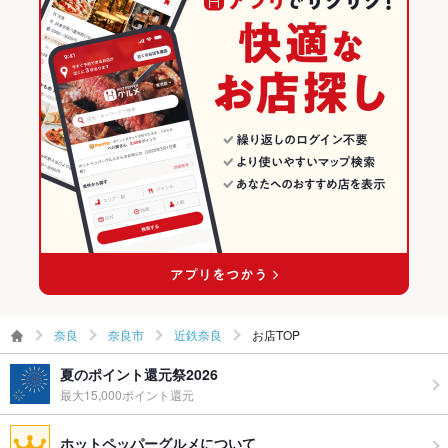
飲み放題
あり ：飲み放題付コースあります♪
奈良市 × イタリアン・フレンチ
奈良 × 洋・和洋・各国料理・その他
近鉄奈良のグルメランキング
食べ放題
なし ：食べ放題はございません
奈良市 × イタリアン
奈良 × イタリアン・フレンチ
近鉄奈良の居酒屋ランキング
お酒
カクテル充実、ワイン充実
近鉄奈良駅 × イタリアン・フレンチ
奈良 × イタリアン
お子様連れ
お子様連れOK ：お子様用の食器のご用意ございます！
近鉄奈良駅 × イタリアン
ウェディン
歓迎、ご相談くださいませ！
グパーティ
ー二次会
お祝い・サ
可
プライズ対
応
備考
その他詳細はお店にお問い合わせくださいませ
奈良
奈良市
近鉄奈良
お店TOP
夏のポイント還元祭2026
最大15,000ポイント還元
ホットペッパーグルメについて