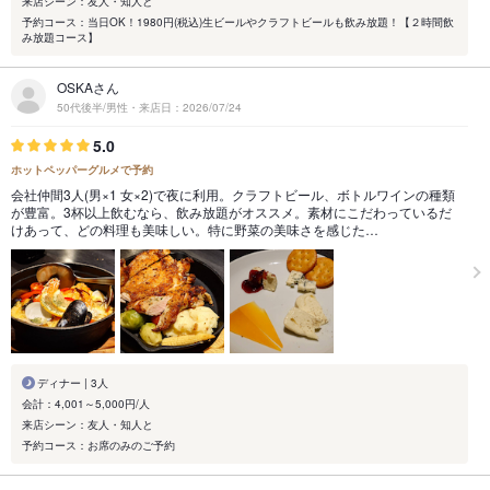
来店シーン：友人・知人と
予約コース：当日OK！1980円(税込)生ビールやクラフトビールも飲み放題！【２時間飲
み放題コース】
OSKAさん
50代後半/男性・来店日：2026/07/24
5.0
ホットペッパーグルメで予約
会社仲間3人(男×1 女×2)で夜に利用。クラフトビール、ボトルワインの種類
が豊富。3杯以上飲むなら、飲み放題がオススメ。素材にこだわっているだ
けあって、どの料理も美味しい。特に野菜の美味さを感じた…
ディナー | 3人
会計：4,001～5,000円/人
来店シーン：友人・知人と
予約コース：お席のみのご予約