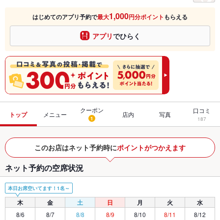
1,000
はじめてのアプリ予約で
最大
円分ポイント
もらえる
アプリ
でひらく
クーポン
口コミ
トップ
メニュー
店内
写真
1
187
このお店はネット予約時に
ポイントがつかえます
ネット予約の空席状況
本日お席空いてます！1名～
木
金
土
日
月
火
水
8/6
8/7
8/8
8/9
8/10
8/11
8/12