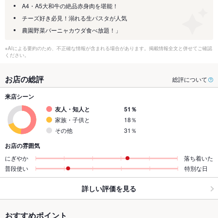
A4・A5大和牛の絶品赤身肉を堪能！
チーズ好き必見！溺れる生パスタが人気
農園野菜バーニャカウダ食べ放題！」
※AIによる要約のため、不正確な情報が含まれる場合があります。掲載情報全文と併せてご確認
ください。
お店の総評
総評について
来店シーン
友人・知人と
51％
家族・子供と
18％
その他
31％
お店の雰囲気
にぎやか
落ち着いた
普段使い
特別な日
詳しい評価を見る
おすすめポイント