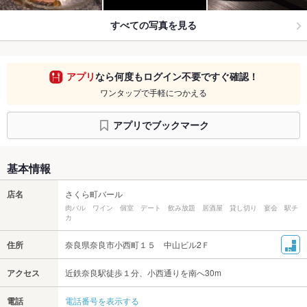
すべての写真を見る
アプリ
なら何度もログイン不要ですぐ確認！
ワンタップで手軽につかえる
アプリでブックマーク
基本情報
店名
さくら町バール
肉バル ワイン 個室 デート 飲み放題 居酒屋 貸し切り 宴会 駅チ
カ
住所
奈良県奈良市小西町１５ 中山ビル2Ｆ
アクセス
近鉄奈良駅徒歩１分、小西通りを南へ30m
電話
電話番号を表示する