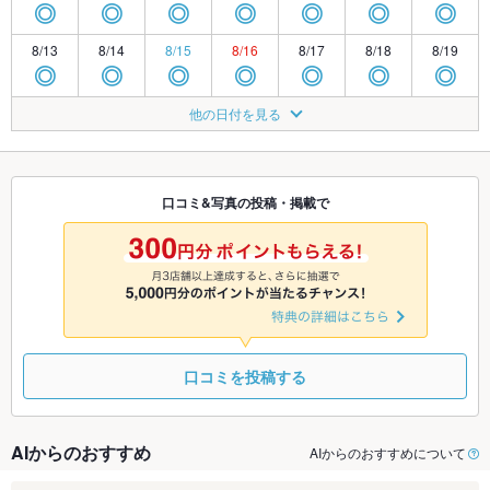
◎
◎
◎
◎
◎
◎
◎
8/13
8/14
8/15
8/16
8/17
8/18
8/19
◎
◎
◎
◎
◎
◎
◎
8/20
8/21
8/22
8/23
8/24
8/25
8/26
他の日付を見る
◎
◎
◎
◎
◎
◎
◎
8/27
8/28
8/29
8/30
8/31
9/1
9/2
◎
◎
◎
◎
◎
◎
◎
口コミ&写真の投稿・掲載で
9/3
9/4
9/5
9/6
9/7
9/8
9/9
◎
◎
◎
◎
◎
◎
◎
口コミを投稿する
AIからのおすすめ
AIからのおすすめについて