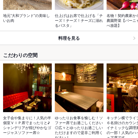
地元”大和ブランド”の美味し
仕上げはお席で仕上げる「チ
名物！契約農家か
いお肉
ーズ！チーズ！チーズに溺れ
農園野菜【バーニ
るパスタ」
べ放題】
料理を見る
こだわりの空間
女子会や集まりに！人気の半
ゆったりお食事を愉しむ！ソ
キッチン横でライブ
個室ＶＩＰ席でまったりと♪
ファー席でお過ごしください
６名掛けのカウン
シャンデリアが煌びやかなゴ
◎広々とゆったりお過ごしい
イナミックな調理
ージャスソファー席☆
ただけますので是非ご利用く
の一部！人気のハ
ださい！
ェア席です