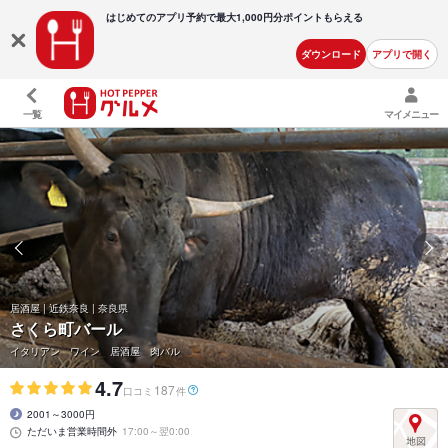
はじめてのアプリ予約で最大
1,000円分ポイントもらえる
ダウンロード
アプリで開く
一覧
マイメニュー
居酒屋 | 近鉄奈良 | 奈良県
さくら町バール
イタリアン ワイン 居酒屋 肉バル
4.7
187
口コミ
件
2001～3000円
ただいま営業時間外
17:00～翌0:00