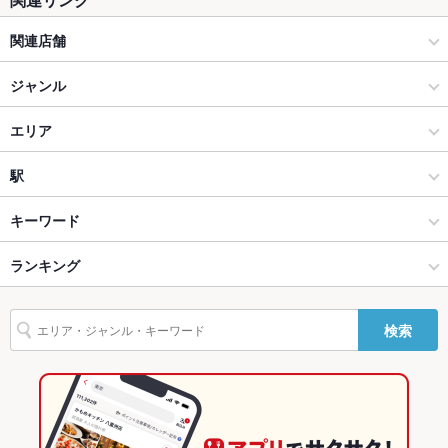
テラス席
なし
関連店舗
貸切
貸切不可 ：20名様～ご相談承ります！
居酒屋 つのふり
ジャンル
設備
Wi-Fi
なし
居酒屋
エリア
バリアフリ
なし ：事前にお店にお問い合わせくださいませ
洋・和洋・各国料理・その他
近鉄奈良
駅
ー
奈良市 × 居酒屋
近鉄奈良 × 居酒屋
近鉄奈良駅
キーワード
駐車場
なし ：徒歩2、3分の場所にコインパーキングがいくつかありま
す★
奈良市 × 洋・和洋・各国料理・その他
近鉄奈良 × 洋・和洋・各国料理・その他
新大宮駅
ランキング
ウニ料理
エビ料理
カキ料理・オイスター
ローストビーフ
レバー
TV・プロジ
あり
ェクタ
ステーキ
キッシュ
トリュフ
リゾット
フォアグラ
エスカルゴ
パテ
近鉄奈良駅 × 居酒屋
近鉄奈良 × イタリアン・フレンチ
奈良駅
奈良のグルメランキング
検索
ロッシーニ
鴨肉
パスタ
ペペロンチーノ
ボロネーゼ
生パスタ
ピザ
英語メニュ
あり
ー
近鉄奈良駅 × 洋・和洋・各国料理・その他
近鉄奈良 × イタリアン
奈良の居酒屋ランキング
マルゲリータ
牛タン
デザート
アヒージョ
パエリア
生ハム
その他設備
ワインセラーあり！お気に入りの1本を見つけてください♪
イタリアン・フレンチ
奈良
奈良市のグルメランキング
ジェラート
その他
イタリアン
奈良 × 居酒屋
奈良市の居酒屋ランキング