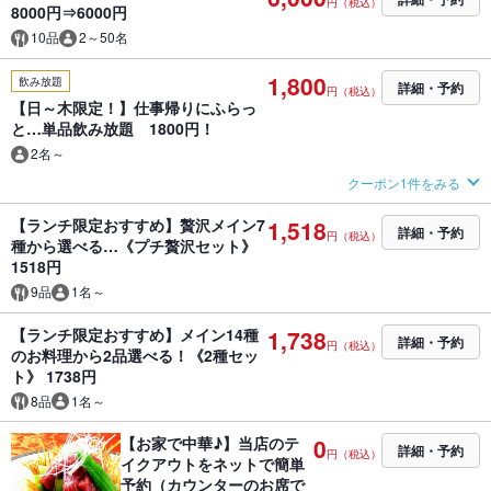
円（税込）
8000円⇒6000円
10品
2～50名
1,800
飲み放題
詳細・予約
円（税込）
【日～木限定！】仕事帰りにふらっ
と…単品飲み放題 1800円！
2名～
クーポン1件をみる
【ランチ限定おすすめ】贅沢メイン7
1,518
詳細・予約
円（税込）
種から選べる…《プチ贅沢セット》
1518円
9品
1名～
【ランチ限定おすすめ】メイン14種
1,738
詳細・予約
円（税込）
のお料理から2品選べる！《2種セッ
ト》 1738円
8品
1名～
【お家で中華♪】当店のテ
0
詳細・予約
円（税込）
イクアウトをネットで簡単
予約（カウンターのお席で