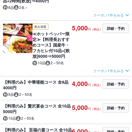
品+2時間[飲放]⇒4000円
8品
2名～
クーポン1件をみる
5,000
飲み放題
詳細・予約
円（税込）
≪ホットペッパー限
定≫【料理長おすす
めコース】国産牛・
フカヒレ付10品+[飲
放]6000⇒5000円
10品
2～50名
クーポン1件をみる
【料理のみ】中華堪能コース 全9品
4,000
詳細・予約
円（税込）
4000円
9品
2～50名
【料理のみ】贅沢宴会コース 全10品
5,000
詳細・予約
円（税込）
5000円
10品
2～50名
【料理のみ】 至福の宴コース 全10品
6,000
詳細・予約