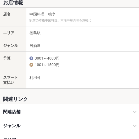
お店情報
店名
中国料理 桃李
駅前の本格中国料理。本場中華の味を気軽に
エリア
徳島駅
ジャンル
居酒屋
予算
3001～4000円
1001～1500円
スマート
利用可
支払い
関連リンク
関連店舗
中国家庭料理 福林
ジャンル
中国菜館 花梨 田宮店
居酒屋