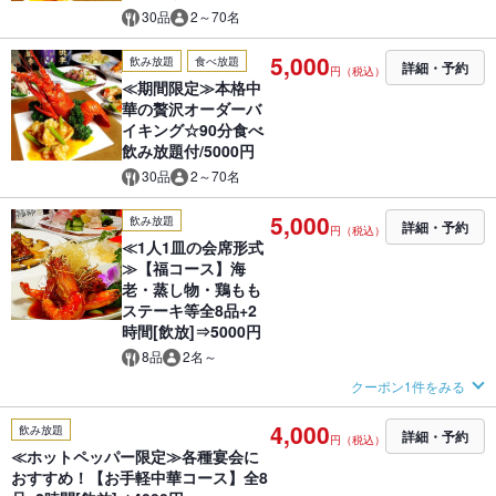
30品
2～70名
5,000
飲み放題
食べ放題
詳細・予約
円（税込）
≪期間限定≫本格中
華の贅沢オーダーバ
イキング☆90分食べ
飲み放題付/5000円
30品
2～70名
5,000
飲み放題
詳細・予約
円（税込）
≪1人1皿の会席形式
≫【福コース】海
老・蒸し物・鶏もも
ステーキ等全8品+2
時間[飲放]⇒5000円
8品
2名～
クーポン1件をみる
4,000
飲み放題
詳細・予約
円（税込）
≪ホットペッパー限定≫各種宴会に
おすすめ！【お手軽中華コース】全8