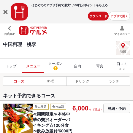
はじめてのアプリ予約で最大
1,000円分ポイントもらえる
ダウンロード
アプリで開く
お店TOP
マイメニュー
中国料理 桃李
クーポン
口コミ
トップ
メニュー
店内
写真
5
313
コース
料理
ドリンク
ランチ
ネット予約できるコース
6,000
飲み放題
食べ放題
詳細・予約
円（税込）
≪期間限定≫本格中
華の贅沢オーダーバ
イキング☆120分食
べ飲み放題付/6000円