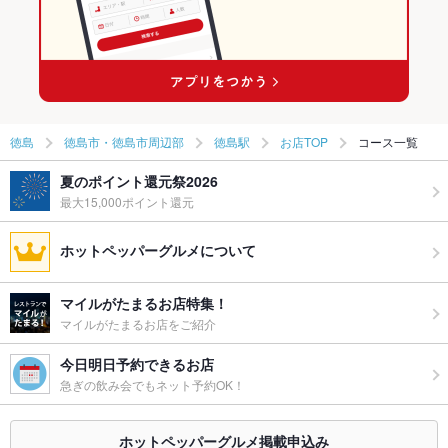
徳島駅 × 中華
徳島 × 中華全般
徳島駅 × 中華全般
徳島
徳島市・徳島市周辺部
徳島駅
お店TOP
コース一覧
夏のポイント還元祭2026
最大15,000ポイント還元
ホットペッパーグルメについて
マイルがたまるお店特集！
マイルがたまるお店をご紹介
今日明日予約できるお店
急ぎの飲み会でもネット予約OK！
ホットペッパーグルメ掲載申込み