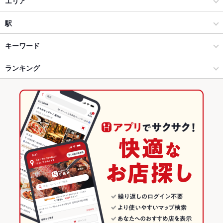
エリア
台湾料理 大宝
洋・和洋・各国料理・その他
徳島駅
駅
中国料理 桃李 ゆめタウン店
徳島市・徳島市周辺部 × 居酒屋
徳島駅 × 居酒屋
阿波富田駅
キーワード
徳島市・徳島市周辺部 × 洋・和洋・各国料理・その他
徳島駅 × 洋・和洋・各国料理・その他
徳島駅
ランキング
からあげ
エビ料理
カキ料理・オイスター
カニ料理
アワビ
そば
焼きそば
点心
餃子
水餃子
小籠包
焼売
チャーハン
麻婆豆腐
徳島駅 × 居酒屋
徳島駅 × 中華
二軒屋駅
徳島のグルメランキング
酢豚
北京ダック
坦々麺
杏仁豆腐
生春巻き
デザート
お粥
徳島駅 × 洋・和洋・各国料理・その他
徳島駅 × 中華全般
徳島の居酒屋ランキング
揚げ餃子
肉そば
牛肉そば
中華
徳島
徳島市・徳島市周辺部のグルメランキング
中華全般
徳島 × 居酒屋
徳島市・徳島市周辺部の居酒屋ランキング
徳島市・徳島市周辺部 × 中華
徳島 × 洋・和洋・各国料理・その他
徳島駅のグルメランキング
徳島市・徳島市周辺部 × 中華全般
徳島 × 中華
徳島駅の居酒屋ランキング