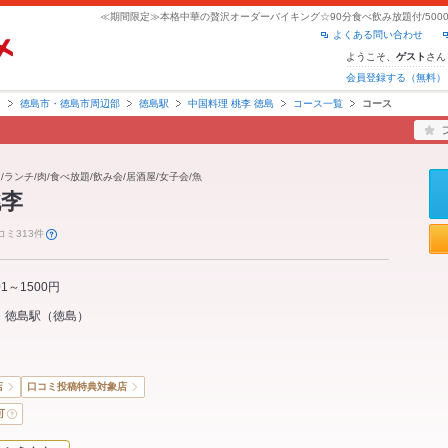
よくある問い合わせ
ようこそ、
さん
ゲスト
会員登録する（無料）
島
徳島市・徳島市周辺部
徳島駅
中国料理 桃李 徳島
コース一覧
コース
/ランチ/肉/食べ放題/飲み会/居酒屋/女子会/魚
桃李
コミ313件
01～1500円
徳島駅
（
徳島
）
店
口コミ投稿特典対象店
可