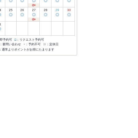
◎
◎
◎
◎
◎
◎
◎
4
25
26
27
28
29
30
◎
◎
◎
◎
◎
◎
◎
1
◎
即予約可
□
：リクエスト予約可
：要問い合わせ
×
：予約不可
休
：定休日
：通常よりポイントがお得にたまります