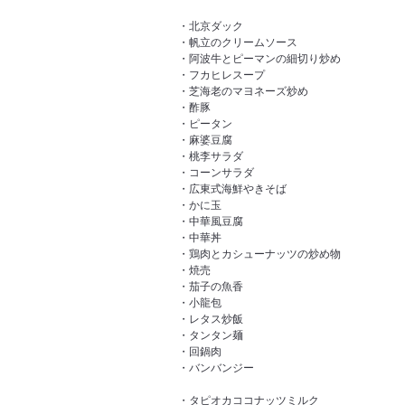
・北京ダック
・帆立のクリームソース
・阿波牛とピーマンの細切り炒め
・フカヒレスープ
・芝海老のマヨネーズ炒め
・酢豚
・ピータン
・麻婆豆腐
・桃李サラダ
・コーンサラダ
・広東式海鮮やきそば
・かに玉
・中華風豆腐
・中華丼
・鶏肉とカシューナッツの炒め物
・焼売
・茄子の魚香
・小龍包
・レタス炒飯
・タンタン麺
・回鍋肉
・バンバンジー
・タピオカココナッツミルク