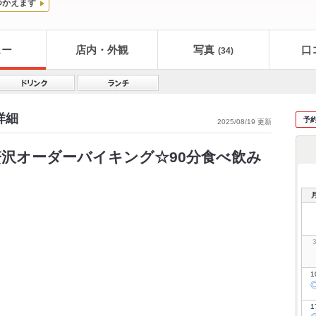
つかえます
ュー
店内・外観
写真
口
(34)
詳細
予
2025/08/19 更新
沢オーダーバイキング☆90分食べ飲み
1
1