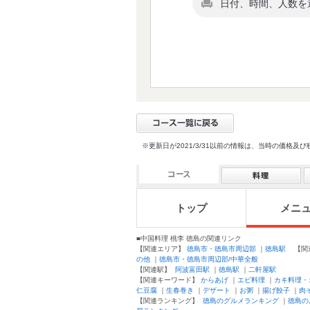
日付、時間、人数を
※更新日が2021/3/31以前の情報は、当時の価
トップ
メニ
■中国料理 桃李 徳島の関連リンク
【関連エリア】
徳島市・徳島市周辺部
｜
徳島駅
【関
の他
｜
徳島市・徳島市周辺部/中華全般
【関連駅】
阿波富田駅
｜
徳島駅
｜
二軒屋駅
【関連キーワード】
からあげ
｜
エビ料理
｜
カキ料理・
仁豆腐
｜
生春巻き
｜
デザート
｜
お粥
｜
揚げ餃子
｜
肉
【関連ランキング】
徳島のグルメランキング
｜
徳島の