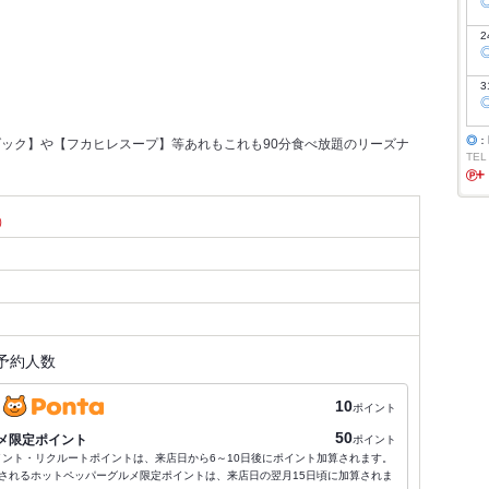
2
3
◎
：
ック】や【フカヒレスープ】等あれもこれも90分食べ放題のリーズナ
TEL
）
予約人数
10
ポイント
50
メ限定ポイント
ポイント
ポイント・リクルートポイントは、来店日から6～10日後にポイント加算されます。
されるホットペッパーグルメ限定ポイントは、来店日の翌月15日頃に加算されま