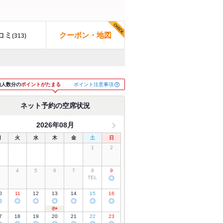
コミ
クーポン・地図
(
313
)
ポイント注意事項
約人数分の
ポイントがたまる
ネット予約の空席状況
2026年08月
月
火
水
木
金
土
日
1
2
3
4
5
6
7
8
9
TEL
◎
0
11
12
13
14
15
16
◎
◎
◎
◎
◎
◎
◎
7
18
19
20
21
22
23