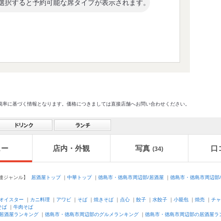
選択すると予約可能な席タイプが表示されます。
格及び税率に基づく情報となります。価格につきましては直接店舗へお問い合わせください。
ュー
店内・外観
写真
口
(34)
連ジャンル】
居酒屋トップ
｜
中華トップ
｜
徳島市・徳島市周辺部/居酒屋
｜
徳島市・徳島市周辺部
オイスター
｜
カニ料理
｜
アワビ
｜
そば
｜
焼きそば
｜
点心
｜
餃子
｜
水餃子
｜
小籠包
｜
焼売
｜
チャ
そば
｜
牛肉そば
居酒屋ランキング
｜
徳島市・徳島市周辺部のグルメランキング
｜
徳島市・徳島市周辺部の居酒屋ラ