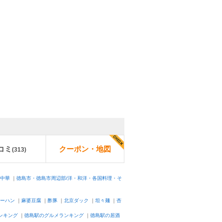
コミ
クーポン・地図
(
313
)
/中華
｜
徳島市・徳島市周辺部/洋・和洋・各国料理・そ
ーハン
｜
麻婆豆腐
｜
酢豚
｜
北京ダック
｜
坦々麺
｜
杏
ンキング
｜
徳島駅のグルメランキング
｜
徳島駅の居酒