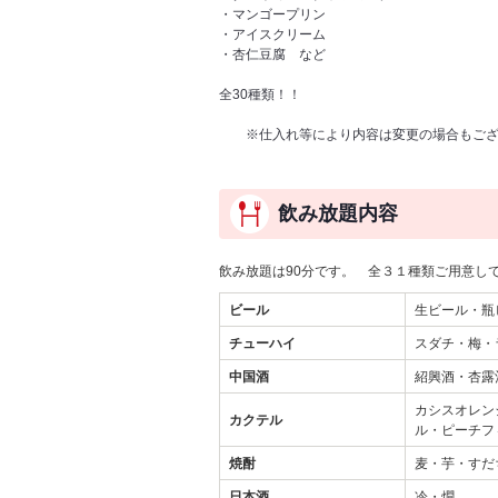
・マンゴープリン
・アイスクリーム
・杏仁豆腐 など
全30種類！！
※仕入れ等により内容は変更の場合もござ
飲み放題内容
飲み放題は90分です。 全３１種類ご用意し
ビール
生ビール・瓶
チューハイ
スダチ・梅・
中国酒
紹興酒・杏露
カシスオレン
カクテル
ル・ピーチフ
焼酎
麦・芋・すだ
日本酒
冷・燗