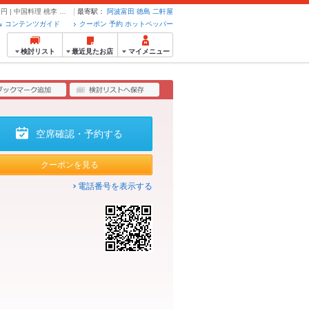
≪期間限定≫本格中華の贅沢オーダーバイキング☆90分食べ飲み放題付/5000円 | 中国料理 桃李 徳島 - クーポン・予約のホットペッパーグルメ
最寄駅：
阿波富田
徳島
二軒屋
コンテンツガイド
クーポン 予約 ホットペッパー
検討リスト
最近見たお店
マイメニュー
空席確認・予約する
クーポンを見る
電話番号を表示する