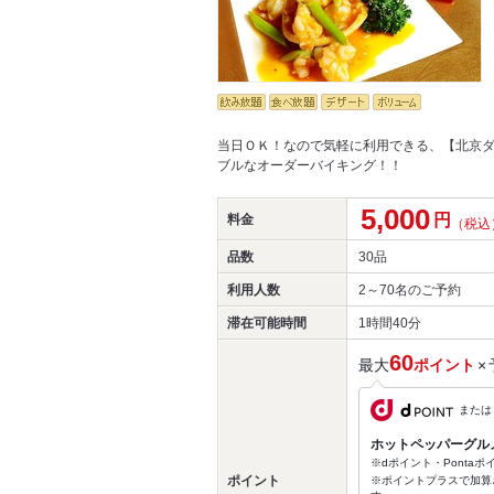
当日ＯＫ！なので気軽に利用できる、【北京ダ
ブルなオーダーバイキング！！
5,000
円
料金
（税込
品数
30品
利用人数
2～70名
のご予約
滞在可能時間
1時間40分
60
最大
ポイント
×
または
ホットペッパーグル
※dポイント・Ponta
ポイント
※ポイントプラスで加算