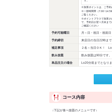
す。
※加算ポイントは、ご予約
※一部時間帯（7:00~1
ご覧ください。
※ポイントプラスで加算さ
で、予約日が翌々月末まで
ご確認ください
予約可能曜日
月～日・祝日・祝前日
予約締切
来店日の当日22時まで
補足事項
２名～当日ＯＫ！ Lo
飲み放題
飲み放題は90分です
単品注文の場合
Lo20分前までとなり
コース内容
↓下記が食べ放題のメニューです↓