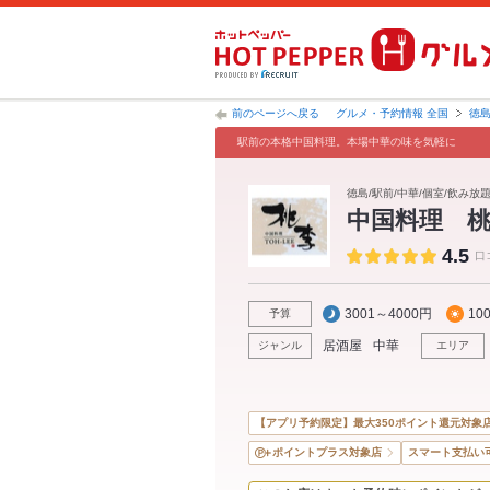
前のページへ戻る
グルメ・予約情報 全国
徳
駅前の本格中国料理。本場中華の味を気軽に
徳島/駅前/中華/個室/飲み放題
中国料理 
4.5
口
3001～4000円
10
予算
居酒屋
中華
ジャンル
エリア
【アプリ予約限定】最大350ポイント還元対象
ポイントプラス対象店
スマート支払い