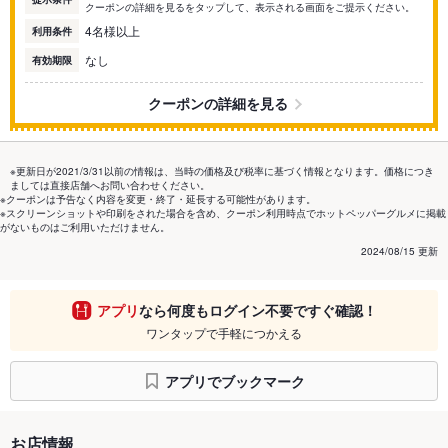
クーポンの詳細を見るをタップして、表示される画面をご提示ください。
4名様以上
利用条件
なし
有効期限
クーポンの詳細を見る
※更新日が2021/3/31以前の情報は、当時の価格及び税率に基づく情報となります。価格につき
ましては直接店舗へお問い合わせください。
※クーポンは予告なく内容を変更・終了・延長する可能性があります。
※スクリーンショットや印刷をされた場合を含め、クーポン利用時点でホットペッパーグルメに掲載
がないものはご利用いただけません。
2024/08/15 更新
アプリ
なら何度もログイン不要ですぐ確認！
ワンタップで手軽につかえる
アプリでブックマーク
お店情報