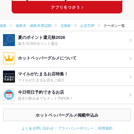
北島町のイタリアンランキング
徳島
徳島市・徳島市周辺部
北島町
お店TOP
クーポン一覧
夏のポイント還元祭2026
最大15,000ポイント還元
ホットペッパーグルメについて
マイルがたまるお店特集！
マイルがたまるお店をご紹介
今日明日予約できるお店
急ぎの飲み会でもネット予約OK！
ホットペッパーグルメ掲載申込み
よくある問い合わせ
プライバシーポリシー
利用規約