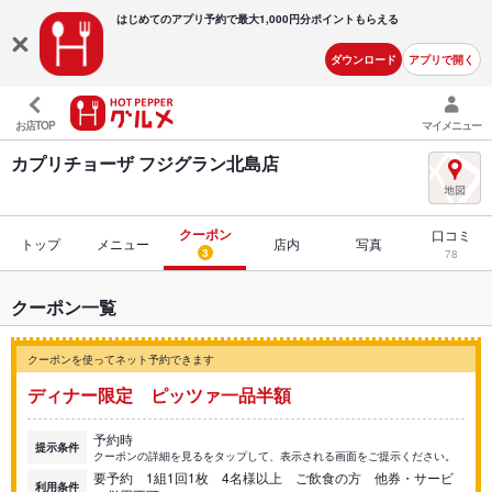
はじめてのアプリ予約で最大
1,000円分ポイントもらえる
ダウンロード
アプリで開く
お店TOP
マイメニュー
カプリチョーザ フジグラン北島店
クーポン
口コミ
トップ
メニュー
店内
写真
3
78
クーポン一覧
クーポンを使ってネット予約できます
ディナー限定 ピッツァ一品半額
予約時
提示条件
クーポンの詳細を見るをタップして、表示される画面をご提示ください。
要予約 1組1回1枚 4名様以上 ご飲食の方 他券・サービ
利用条件