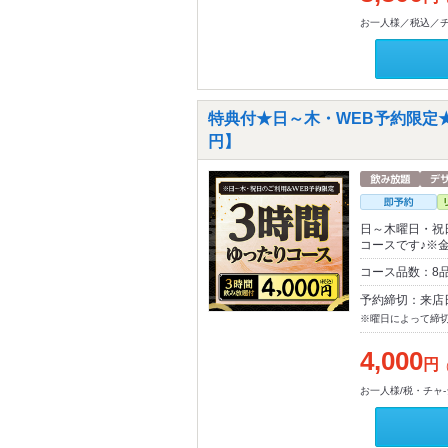
お一人様／税込／チャ
特典付★日～木・WEB予約限定★
円】
日～木曜日・祝
コースです♪※
コース品数：8
予約締切：来店
※曜日によって締
4,000
円
お一人様/税・チャ