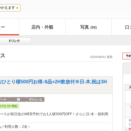
つかえます
ュー
店内・外観
写真
口
(98)
ース
予
2026/08/01 更新
とり様500円お得♪8品+2H飲放付※日-木,祝は3H
コースが前日迄のWEB予約でお1人様500円OFF！さらに日-木・祝利用
1
品／利用人数：2名～