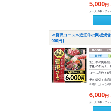
5,000
円
お一人様/税・チャ
≪贅沢コース≫近江牛の陶板焼含
000円】
近江牛の陶板焼
手配の都合上、
コース品数：8
予約締切：来店
※曜日によって締
6,000
円
お一人様/税・チャ