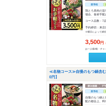
鶏とろ肩肉の旨
場合、食材手配
コース品数：7
予約締切：来店
※曜日によって締
3,500
円
お一人様/税・チャ
≪名物コース≫自慢のもつ鍋含む料
0円】
自慢のもつ鍋と
配の都合上、料