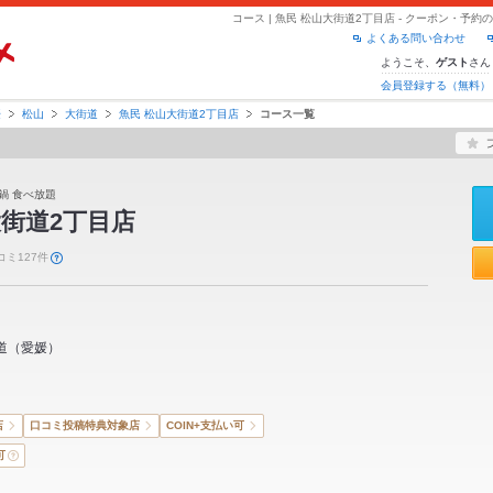
コース | 魚民 松山大街道2丁目店 - クーポン・予
よくある問い合わせ
ようこそ、
さん
ゲスト
会員登録する（無料）
媛
松山
大街道
魚民 松山大街道2丁目店
コース一覧
鍋 食べ放題
街道2丁目店
コミ127件
道
（
愛媛
）
店
口コミ投稿特典対象店
COIN+支払い可
可