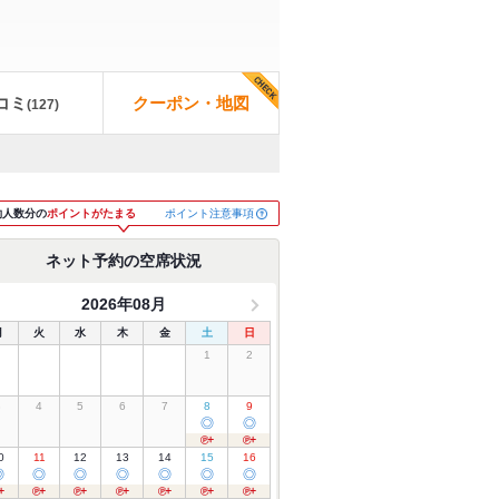
コミ
クーポン・地図
(
127
)
ポイント注意事項
約人数分の
ポイントがたまる
ネット予約の空席状況
2026年08月
月
火
水
木
金
土
日
1
2
3
4
5
6
7
8
9
◎
◎
0
11
12
13
14
15
16
◎
◎
◎
◎
◎
◎
◎