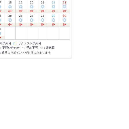
7
18
19
20
21
22
23
◎
◎
◎
◎
◎
◎
◎
4
25
26
27
28
29
30
◎
◎
◎
◎
◎
◎
◎
1
◎
即予約可
□
：リクエスト予約可
：要問い合わせ
×
：予約不可
休
：定休日
：通常よりポイントがお得にたまります