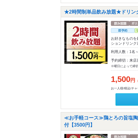
★2時間制単品飲み放題★ドリンク
お好きなものを
ションドリンク
利用人数：1名
予約締切：来店
※曜日によって締
1,500
円
お一人様/税込/チ
≪お手軽コース≫鶏とろの旨塩陶
付【3500円】