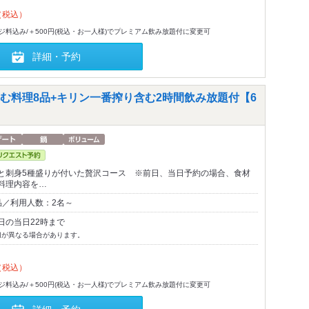
（税込）
-ジ料込み/＋500円(税込・お一人様)でプレミアム飲み放題付に変更可
詳細・予約
む料理8品+キリン一番搾り含む2時間飲み放題付【6
と刺身5種盛りが付いた贅沢コース ※前日、当日予約の場合、食材
料理内容を…
品／利用人数：2名～
日の当日22時まで
切が異なる場合があります。
（税込）
-ジ料込み/＋500円(税込・お一人様)でプレミアム飲み放題付に変更可