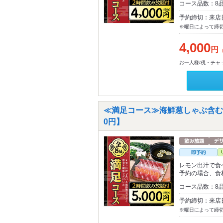
コース品数：8
予約締切：来店
※曜日によって締
4,000
円
お一人様/税・チャ
≪満足コース≫海鮮葱しゃぶ含む料
0円】
レモン出汁で食
予約の場合、食
コース品数：8
予約締切：来店
※曜日によって締