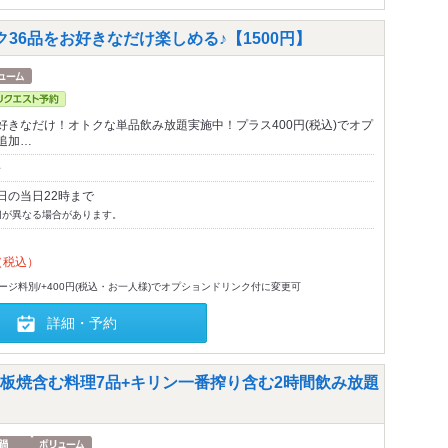
36品をお好きなだけ楽しめる♪【1500円】
好きなだけ！オトクな単品飲み放題実施中！プラス400円(税込)でオプ
追加…
～
日の当日22時まで
切が異なる場合があります。
（税込）
ャージ料別/+400円(税込・お一人様)でオプションドリンク付に変更可
詳細・予約
板焼含む料理7品+キリン一番搾り含む2時間飲み放題