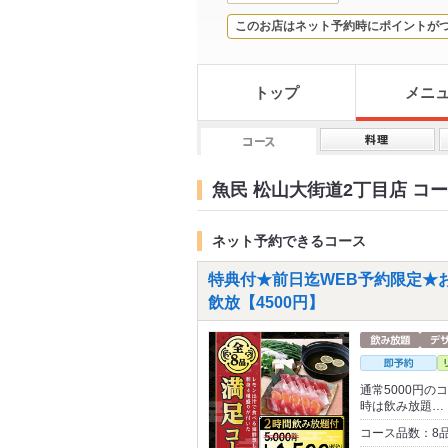
このお店はネット予約時にポイントが
トップ
メニ
魚民 松山大街道2丁目店 コ
ネット予約できるコース
特典付★前日迄WEB予約限定★おひ
飲放【4500円】
通常5000円の
時は飲み放題…
コース品数：8