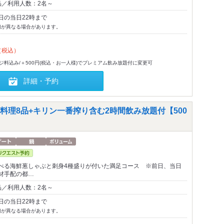
品／利用人数：2名～
日の当日22時まで
切が異なる場合があります。
（税込）
-ジ料込み/＋500円(税込・お一人様)でプレミアム飲み放題付に変更可
詳細・予約
理8品+キリン一番搾り含む2時間飲み放題付【500
べる海鮮葱しゃぶと刺身4種盛りが付いた満足コース ※前日、当日
材手配の都…
品／利用人数：2名～
日の当日22時まで
切が異なる場合があります。