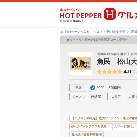
前のページへ戻る
グルメ・予約情報 全国
愛
★ゆったりお得★WEB予約限定コース受付中
居酒屋 飲み放題 誕生日 もつ
魚民 松山大
4.0
口
2001～3000円
予算
居酒屋
大街
ジャンル
エリア
【アプリ予約限定】最大800ポイント還元対象
ポイントプラス対象店
スマート支払い
適格請求書発行事業者