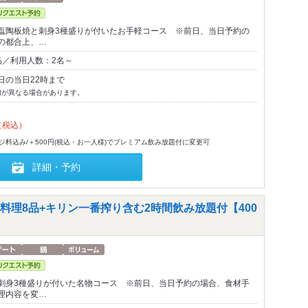
塩陶板焼と刺身3種盛りが付いたお手軽コース ※前日、当日予約の
の都合上、…
品／利用人数：2名～
日の当日22時まで
切が異なる場合があります。
（税込）
-ジ料込み/＋500円(税込・お一人様)でプレミアム飲み放題付に変更可
詳細・予約
理8品+キリン一番搾り含む2時間飲み放題付【400
刺身3種盛りが付いた名物コース ※前日、当日予約の場合、食材手
理内容を変…