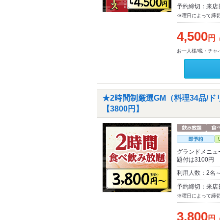
予約締切：来店
※曜日によって締
4,500
円
お一人様/税・チャ
★2時間制厳選GM（料理34品/
【3800円】
グランドメニュ
題付は3100円
利用人数：2名
予約締切：来店
※曜日によって締
3,800
円