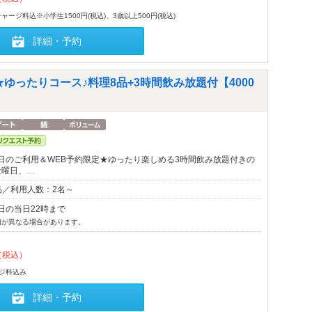
ージ料込※小学生1500円(税込)、3歳以上500円(税込)
詳細・予約
ゆったりコース♪料理8品+3時間飲み放題付【4000
日のご利用＆WEB予約限定★ゆったり楽しめる3時間飲み放題付きの
金曜日、…
品／利用人数：2名～
日の当日22時まで
切が異なる場合があります。
（税込）
-ジ料込み
詳細・予約