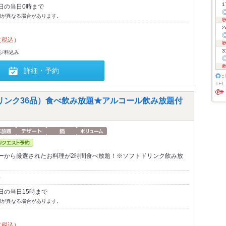
1
日の当日0時まで
切が異なる場合があります。
2
（税込）
3
-ジ料込み
詳細・予約
◎
：
TEL
ドリンク36品）食べ飲み放題★アルコール飲み放題付
ーから厳選されたお料理が2時間食べ放題！※ソフトドリンク飲み放
～
日の当日15時まで
切が異なる場合があります。
（税込）