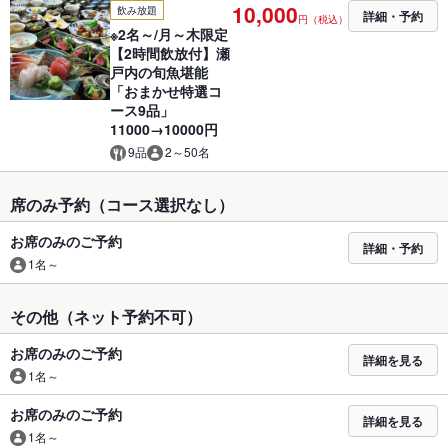
10,000
飲み放題
詳細・予約
円（税込）
※2名～/月～木限定
【2時間飲放付】瀬
戸内の旬魚堪能
「おまかせ特選コ
ース9品」
11000→10000円
9品
2～50名
席のみ予約（コース選択なし）
お席のみのご予約
詳細・予約
1名～
その他（ネット予約不可）
お席のみのご予約
詳細を見る
1名～
お席のみのご予約
詳細を見る
1名～