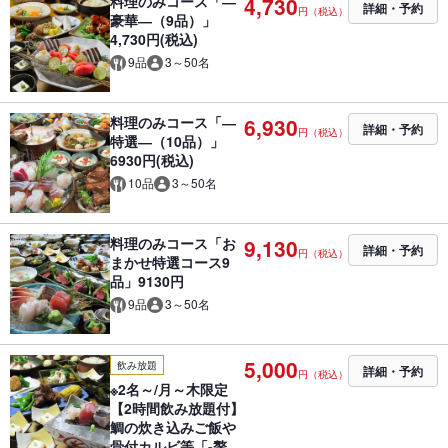
料理のみコース「―
4,730
詳細・予約
円（税込）
豪華―（9品）」
4,730円(税込)
9品
3～50名
料理のみコース「―
6,930
詳細・予約
円（税込）
特選―（10品）」
6930円(税込)
10品
3～50名
料理のみコース「お
9,130
詳細・予約
円（税込）
まかせ特選コース9
品」9130円
9品
3～50名
5,000
飲み放題
詳細・予約
円（税込）
※2名～/月～木限定
【2時間飲み放題付】
鯛の炊き込みご飯や
骨付カルビ等「-贅