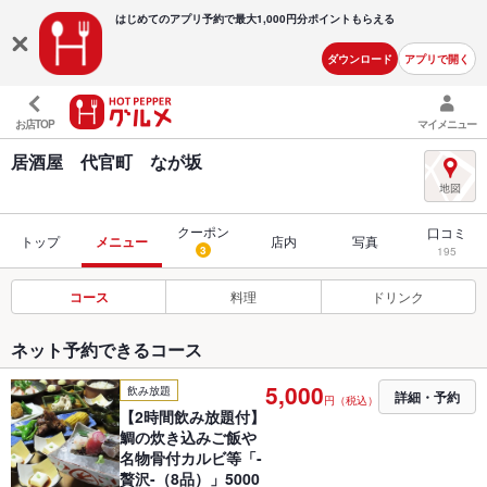
はじめてのアプリ予約で最大
1,000円分ポイントもらえる
ダウンロード
アプリで開く
お店TOP
マイメニュー
居酒屋 代官町 なが坂
クーポン
口コミ
トップ
メニュー
店内
写真
3
195
コース
料理
ドリンク
ネット予約できるコース
5,000
飲み放題
詳細・予約
円（税込）
【2時間飲み放題付】
鯛の炊き込みご飯や
名物骨付カルビ等「-
贅沢-（8品）」5000