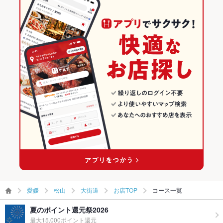
大街道駅 × 和風
大街道 × 和食全般
愛媛の居酒屋ランキング
和食
愛媛
松山のグルメランキング
和食全般
愛媛 × 居酒屋
松山の居酒屋ランキング
松山 × 和食
愛媛 × 和風
大街道のグルメランキング
松山 × 和食全般
愛媛 × 和食
大街道の居酒屋ランキング
大街道駅 × 和食
愛媛 × 和食全般
大街道駅 × 和食全般
愛媛
松山
大街道
お店TOP
コース一覧
夏のポイント還元祭2026
最大15,000ポイント還元