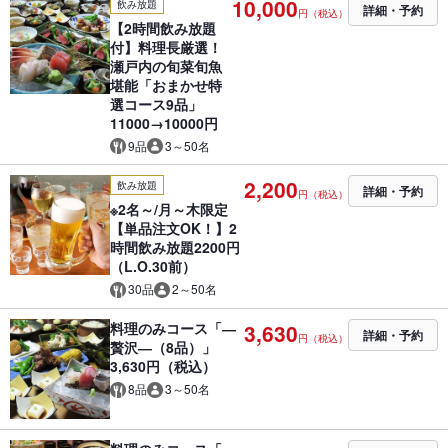
10,000
飲み放題
詳細・予約
円（税込）
【2時間飲み放題
付】料理長厳選！
瀬戸内の旬菜旬魚
堪能「おまかせ特
選コース9品」
11000→10000円
9品
3～50名
2,200
飲み放題
詳細・予約
円（税込）
※2名～/月～木限定
【単品注文OK！】2
時間飲み放題2200円
（L.O.30前）
30品
2～50名
料理のみコース「―
3,630
詳細・予約
円（税込）
贅沢―（8品）」
3,630円（税込）
8品
3～50名