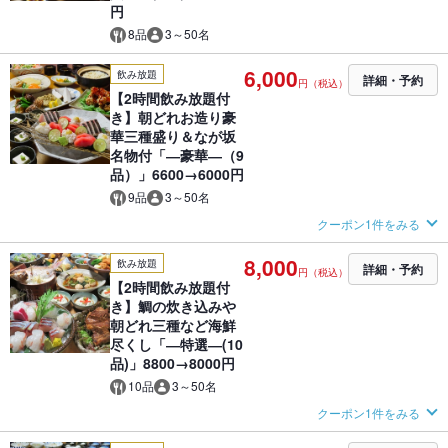
円
8品
3～50名
6,000
飲み放題
詳細・予約
円（税込）
【2時間飲み放題付
き】朝どれお造り豪
華三種盛り＆なが坂
名物付「―豪華―（9
品）」6600→6000円
9品
3～50名
クーポン1件をみる
8,000
飲み放題
詳細・予約
円（税込）
【2時間飲み放題付
き】鯛の炊き込みや
朝どれ三種など海鮮
尽くし「―特選―(10
品)」8800→8000円
10品
3～50名
クーポン1件をみる