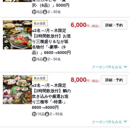
沢-（8品）」5000円
8品
2～50名
6,000
飲み放題
詳細・予約
円（税込）
※2名～/月～木限定
【2時間飲放付】お造
り三種盛り＆なが坂
名物付「-豪華-（9
品）」6600→6000円
9品
2～50名
クーポン1件をみる
8,000
飲み放題
詳細・予約
円（税込）
※2名～/月～木限定
【2時間飲放付】鯛の
炊き込みや厳選お造
り三種等「-特選-」
8800→8000円
10品
2～50名
クーポン1件をみる