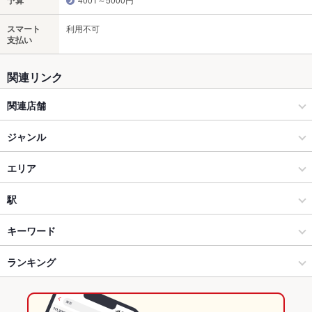
予算
スマート
利用不可
支払い
関連リンク
関連店舗
ごはんとお酒 なが坂
ジャンル
居酒屋
エリア
和風
大街道
駅
松山 × 居酒屋
大街道 × 居酒屋
大街道駅
キーワード
松山 × 和風
大街道 × 和風
県庁前駅
ランキング
手羽先
からあげ
お茶漬け
炉ばた焼き・炙り焼き
刺身
フライドポテト
レバー
つくね
地鶏
鶏皮
ステーキ
炭火焼
デザート
大街道駅 × 居酒屋
大街道 × 和食
松山市駅
愛媛のグルメランキング
ハラミステーキ