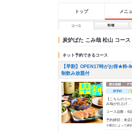
トップ
メニ
炭炉ばた こみ哉 松山 コース
ネット予約できるコース
【早割】OPEN17時がお得★粋-Ik
制飲み放題付
【こちらのコース
み哉が仕上げ…
コース品数：9
予約締切：来店
※曜日によって締