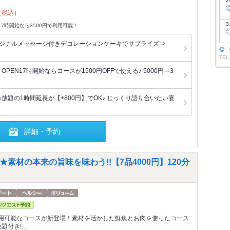
2
（税込）
3
17時開始なら3500円で利用可能！
リジナルメッセージ付きデコレーションケーキでサプライズ⇒
◎
：
TEL
PEN17時開始ならコースが1500円OFFで使える♪ 5000円⇒3
放題の1時間延長が【+800円】でOK♪ じっくり語り合いたい宴
詳細・予約
-★素材の本来の旨味を味わう!!【7品4000円】120分
用可能なコースが新登場！素材を活かした鮮魚とお肉を使ったコース
題付き!…