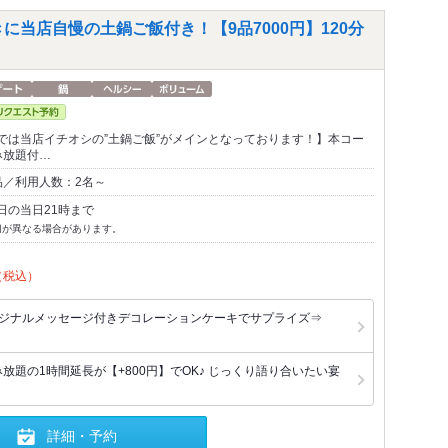
焼きに当店自慢の土鍋ご飯付き！【9品7000円】120分
では当店イチオシの”土鍋ご飯”がメインとなっております！】本コー
み放題付…
品／利用人数：2名～
日の当日21時まで
切が異なる場合があります。
（税込）
リジナルメッセージ付きデコレーションケーキでサプライズ⇒
放題の1時間延長が【+800円】でOK♪ じっくり語り合いたい宴
詳細・予約