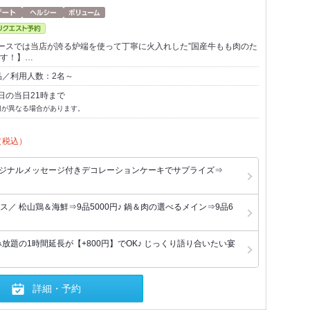
ースでは当店が誇る炉端を使って丁寧に火入れした”国産牛もも肉のた
です！】…
品／利用人数：2名～
日の当日21時まで
切が異なる場合があります。
（税込）
リジナルメッセージ付きデコレーションケーキでサプライズ⇒
／ 松山鶏＆海鮮⇒9品5000円♪ 鍋＆肉の選べるメイン⇒9品6
放題の1時間延長が【+800円】でOK♪ じっくり語り合いたい宴
詳細・予約