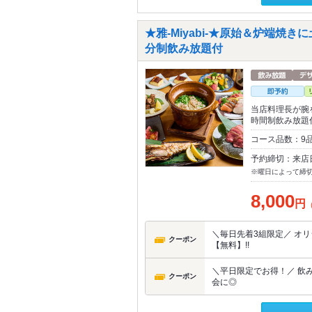
★雅-Miyabi-★原始＆炉端焼き
分制飲み放題付
当店料理長が腕
時間制飲み放題付
コース品数：9
予約締切：来店
※曜日によって締
8,000
円
＼毎日先着3組限定／ オ
クーポン
【無料】!!
＼平日限定でお得！／ 飲み
クーポン
会に◎