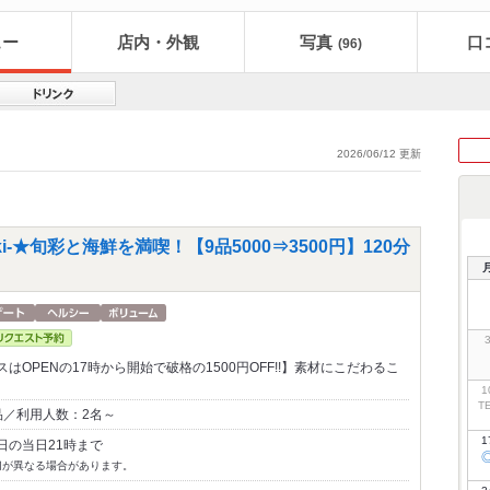
ュー
店内・外観
写真
口
(96)
2026/06/12 更新
i-★旬彩と海鮮を満喫！【9品5000⇒3500円】120分
はOPENの17時から開始で破格の1500円OFF!!】素材にこだわるこ
1
T
品／利用人数：2名～
1
日の当日21時まで
切が異なる場合があります。