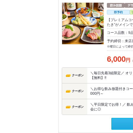
【プレミアムコ
たき”がメイン
コース品数：9
予約締切：来店
※曜日によって締
6,000
円
＼毎日先着3組限定／ オ
クーポン
【無料】!!
＼お得な飲み放題付きコース
クーポン
000円～
＼平日限定でお得！／ 飲み
クーポン
会に◎