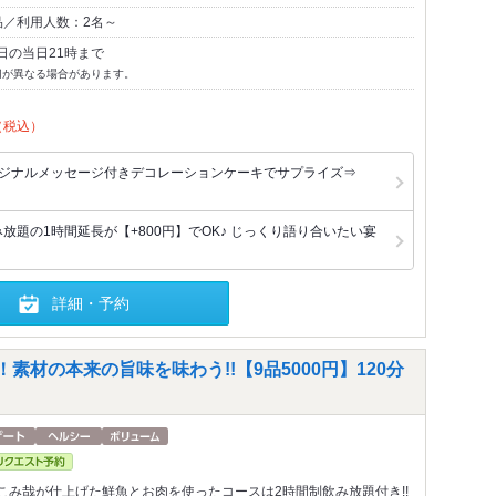
品／利用人数：2名～
日の当日21時まで
切が異なる場合があります。
（税込）
リジナルメッセージ付きデコレーションケーキでサプライズ⇒
放題の1時間延長が【+800円】でOK♪ じっくり語り合いたい宴
詳細・予約
！素材の本来の旨味を味わう!!【9品5000円】120分
こみ哉が仕上げた鮮魚とお肉を使ったコースは2時間制飲み放題付き!!