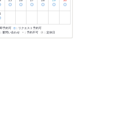
4
25
26
27
28
29
30
◎
◎
◎
◎
◎
◎
◎
1
◎
即予約可
□
：リクエスト予約可
：要問い合わせ
×
：予約不可
休
：定休日