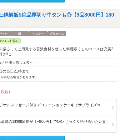
に土鍋鯛飯!!絶品厚切り牛タンも◎【9品8000円】180
を振るってご用意する贅沢食材を使った料理尽くしのコースは充実3
き!!こ…
品／利用人数：2名～
日の当日21時まで
切が異なる場合があります。
（税込）
リジナルメッセージ付きデコレーションケーキでサプライズ⇒
放題の1時間延長が【+800円】でOK♪ じっくり語り合いたい宴