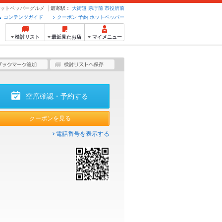
のホットペッパーグルメ
最寄駅：
大街道
県庁前
市役所前
コンテンツガイド
クーポン 予約 ホットペッパー
検討リスト
最近見たお店
マイメニュー
空席確認・予約する
クーポンを見る
電話番号を表示する