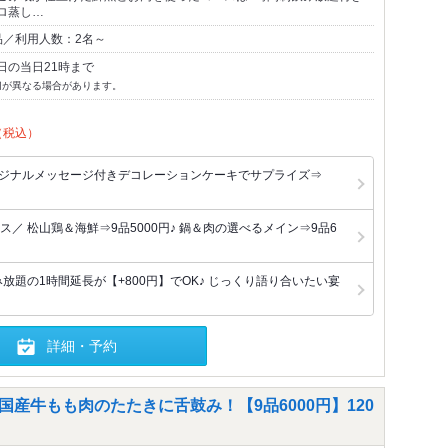
ロ蒸し…
品／利用人数：2名～
日の当日21時まで
切が異なる場合があります。
（税込）
リジナルメッセージ付きデコレーションケーキでサプライズ⇒
／ 松山鶏＆海鮮⇒9品5000円♪ 鍋＆肉の選べるメイン⇒9品6
放題の1時間延長が【+800円】でOK♪ じっくり語り合いたい宴
詳細・予約
鮮と国産牛もも肉のたたきに舌鼓み！【9品6000円】120