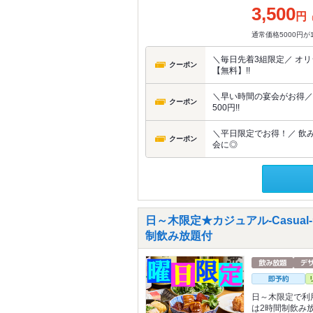
3,500
円
通常価格5000円が
＼毎日先着3組限定／ オ
クーポン
【無料】!!
＼早い時間の宴会がお得／ O
クーポン
500円!!
＼平日限定でお得！／ 飲み
クーポン
会に◎
日～木限定★カジュアル-Casual
制飲み放題付
日～木限定で利
は2時間制飲み放