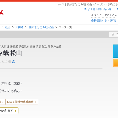
コース | 炭炉ばた こみ哉 松山 - クーポン・予約
よくある問い合わせ
ようこそ、
さん
ゲスト
会員登録する（無料）
媛
松山
大街道
炭炉ばた こみ哉 松山
コース一覧
大街道 居酒屋 炉端焼き 個室 貸切 誕生日 飲み放題
み哉 松山
コミ193件
大街道
（
愛媛
）
同伴の方も含む）
店
口コミ投稿特典対象店
つかえます