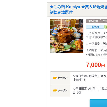
★こみ哉-Komiya-★藁＆炉端
制飲み放題付
【こみ哉コース
スは2時間制飲
コース品数：9
予約締切：来店
※曜日によって締
7,000
円
＼毎日先着3組限定／ オ
クーポン
【無料】!!
＼平日限定でお得！／ 飲み
クーポン
会に◎