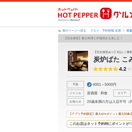
前のページへ戻る
グルメ・予約情報 全国
愛
【完全個室】郷土料理と炉端焼きを楽しむ！
【完全個室あり】松山 二番町 
炭炉ばた こ
4.2
口
4001～5000円
予算
居酒屋
和食
ジャンル
エリア
20歳未満の方は入店不可（
お知らせ
【アプリ予約限定】最大800ポイント還元対象
このお店はネット予約時にポイントが