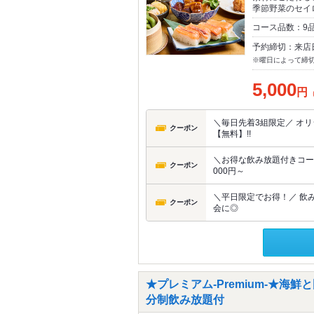
季節野菜のセイ
コース品数：9
予約締切：来店
※曜日によって締
5,000
円
＼毎日先着3組限定／ オ
クーポン
【無料】!!
＼お得な飲み放題付きコース
クーポン
000円～
＼平日限定でお得！／ 飲み
クーポン
会に◎
★プレミアム-Premium-★海
分制飲み放題付