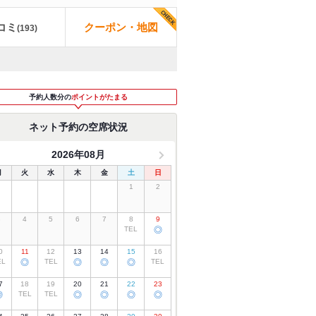
コミ
クーポン・地図
(
193
)
予約人数分の
ポイントがたまる
ネット予約の空席状況
2026年08月
月
火
水
木
金
土
日
1
2
3
4
5
6
7
8
9
TEL
◎
0
11
12
13
14
15
16
EL
◎
TEL
◎
◎
◎
TEL
7
18
19
20
21
22
23
◎
TEL
TEL
◎
◎
◎
◎