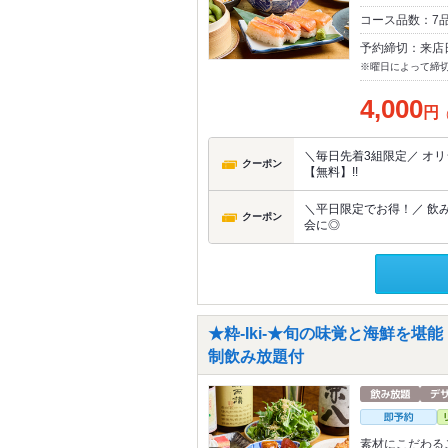
コース品数：7
予約締切：来店
※曜日によって締
4,000
円
＼毎日先着3組限定／ オ
クーポン
【無料】!!
＼平日限定でお得！／ 飲み
クーポン
会に◎
★粋-Iki-★旬の味覚と海鮮を堪能
制飲み放題付
素材にこだわる