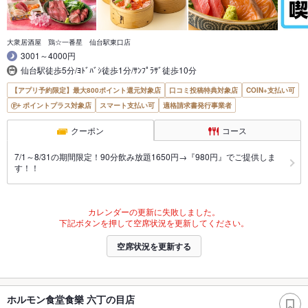
大衆居酒屋 鶏☆一番星 仙台駅東口店
3001～4000円
仙台駅徒歩5分/ﾖﾄﾞﾊﾞｼ徒歩1分/ｻﾝﾌﾟﾗｻﾞ徒歩10分
【アプリ予約限定】最大800ポイント還元対象店
口コミ投稿特典対象店
COIN+支払い可
ポイントプラス対象店
スマート支払い可
適格請求書発行事業者
クーポン
コース
7/1～8/31の期間限定！90分飲み放題1650円→『980円』でご提供しま
す！！
カレンダーの更新に失敗しました。
下記ボタンを押して空席状況を更新してください。
空席状況を更新する
ホルモン食堂食樂 六丁の目店