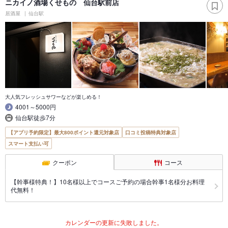
ニカイノ酒場くせもの 仙台駅前店
居酒屋
仙台駅
大人気フレッシュサワーなどが楽しめる！
4001～5000円
仙台駅徒歩7分
【アプリ予約限定】最大800ポイント還元対象店
口コミ投稿特典対象店
スマート支払い可
クーポン
コース
【幹事様特典！】10名様以上でコースご予約の場合幹事1名様分お料理
代無料！
カレンダーの更新に失敗しました。