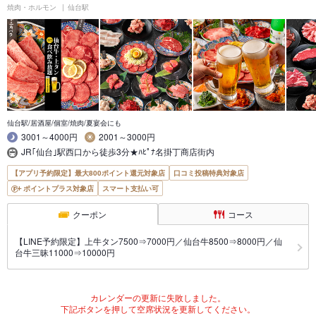
焼肉・ホルモン
仙台駅
仙台駅/居酒屋/個室/焼肉/夏宴会にも
3001～4000円
2001～3000円
JR｢仙台｣駅西口から徒歩3分★ﾊﾋﾟﾅ名掛丁商店街内
【アプリ予約限定】最大800ポイント還元対象店
口コミ投稿特典対象店
ポイントプラス対象店
スマート支払い可
クーポン
コース
【LINE予約限定】上牛タン7500⇒7000円／仙台牛8500⇒8000円／仙
台牛三昧11000⇒10000円
カレンダーの更新に失敗しました。
下記ボタンを押して空席状況を更新してください。