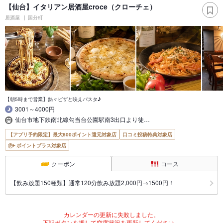
【仙台】イタリアン居酒屋croce（クローチェ）
居酒屋
国分町
【朝5時まで営業】熱々ピザと映えパスタ♪
3001～4000円
仙台市地下鉄南北線勾当台公園駅南3出口より徒…
【アプリ予約限定】最大800ポイント還元対象店
口コミ投稿特典対象店
ポイントプラス対象店
クーポン
コース
【飲み放題150種類】通常120分飲み放題2,000円→1500円！
カレンダーの更新に失敗しました。
下記ボタンを押して空席状況を更新してください。