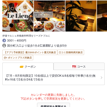
伊達マルシェ本格創作料理をリーズナブルに
3001～4000円
国分町入口より徒歩1分♪広瀬通駅より徒歩5分
【アプリ予約限定】最大800ポイント還元対象店
口コミ投稿特典対象店
ポイントプラス対象店
クーポン
コース
【7月～8月初旬限定】10名様以上で貸切OK＆8名様毎で幹事(1名分)無
料※16名で2名分/24名で3名分
カレンダーの更新に失敗しました。
下記ボタンを押して空席状況を更新してください。
空席状況を更新する