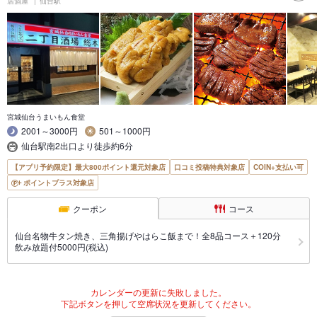
居酒屋
仙台駅
宮城仙台うまいもん食堂
2001～3000円
501～1000円
仙台駅南2出口より徒歩約6分
【アプリ予約限定】最大800ポイント還元対象店
口コミ投稿特典対象店
COIN+支払い可
ポイントプラス対象店
クーポン
コース
仙台名物牛タン焼き、三角揚げやはらこ飯まで！全8品コース＋120分
飲み放題付5000円(税込)
カレンダーの更新に失敗しました。
下記ボタンを押して空席状況を更新してください。