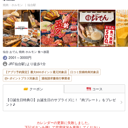
焼肉・ホルモン
仙台駅
仙台 おでん 焼肉 ホルモン 食べ放題
2001～3000円
JR｢仙台駅｣より徒歩1分
【アプリ予約限定】最大800ポイント還元対象店
口コミ投稿特典対象店
ポイントプラス対象店
適格請求書発行事業者
クーポン
コース
【◎誕生日特典◎】お誕生日のサプライズに！『肉プレート』をプレゼ
ント♪
カレンダーの更新に失敗しました。
下記ボタンを押して空席状況を更新してください。