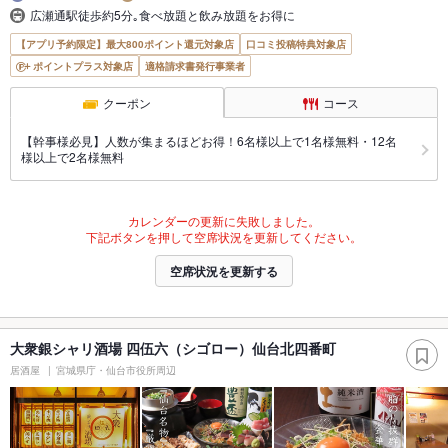
広瀬通駅徒歩約5分｡食べ放題と飲み放題をお得に
【アプリ予約限定】最大800ポイント還元対象店
口コミ投稿特典対象店
ポイントプラス対象店
適格請求書発行事業者
クーポン
コース
【幹事様必見】人数が集まるほどお得！6名様以上で1名様無料・12名
様以上で2名様無料
カレンダーの更新に失敗しました。
下記ボタンを押して空席状況を更新してください。
空席状況を更新する
大衆銀シャリ酒場 四伍六（シゴロー）仙台北四番町
居酒屋
宮城県庁・仙台市役所周辺