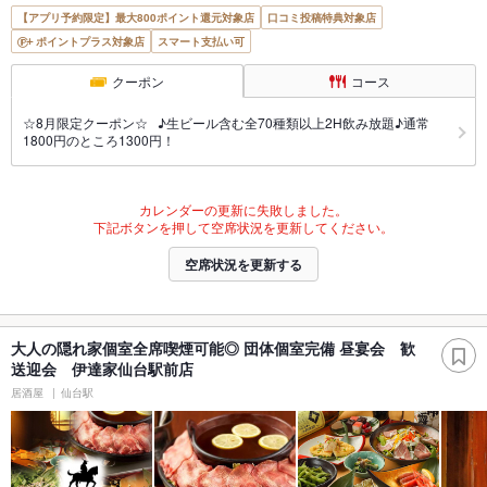
【アプリ予約限定】最大800ポイント還元対象店
口コミ投稿特典対象店
ポイントプラス対象店
スマート支払い可
クーポン
コース
☆8月限定クーポン☆ ♪生ビール含む全70種類以上2H飲み放題♪通常
1800円のところ1300円！
カレンダーの更新に失敗しました。
下記ボタンを押して空席状況を更新してください。
空席状況を更新する
大人の隠れ家個室全席喫煙可能◎ 団体個室完備 昼宴会 歓
送迎会 伊達家仙台駅前店
居酒屋
仙台駅