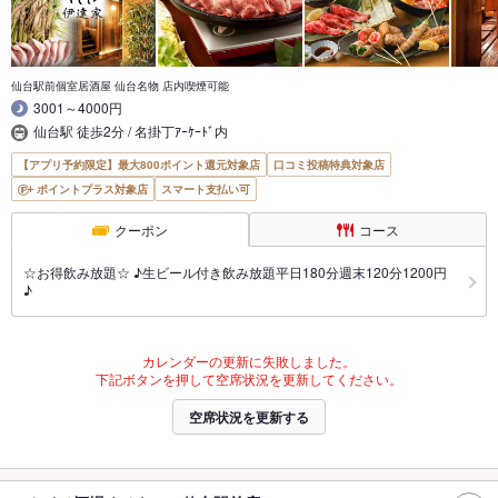
仙台駅前個室居酒屋 仙台名物 店内喫煙可能
3001～4000円
仙台駅 徒歩2分 / 名掛丁ｱｰｹｰﾄﾞ内
【アプリ予約限定】最大800ポイント還元対象店
口コミ投稿特典対象店
ポイントプラス対象店
スマート支払い可
クーポン
コース
☆お得飲み放題☆ ♪生ビール付き飲み放題平日180分週末120分1200円
♪
カレンダーの更新に失敗しました。
下記ボタンを押して空席状況を更新してください。
空席状況を更新する