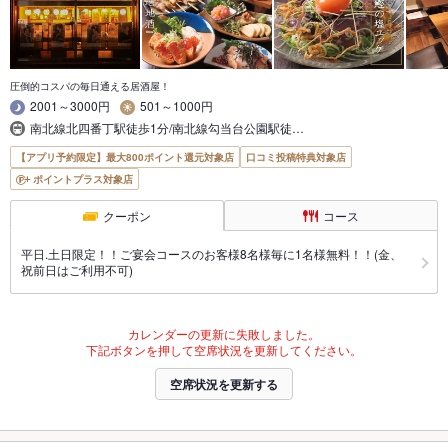
圧倒的コスパの毎日通える居酒屋！
2001～3000円
501～1000円
南北線北四番丁駅徒歩1分/南北線勾当台公園駅徒…
【アプリ予約限定】最大800ポイント還元対象店
口コミ投稿特典対象店
ポイントプラス対象店
クーポン
コース
平日.土日限定！！ご宴会コースのお客様8名様毎に1名様無料！！(金、
祝前日はご利用不可)
カレンダーの更新に失敗しました。
下記ボタンを押して空席状況を更新してください。
空席状況を更新する