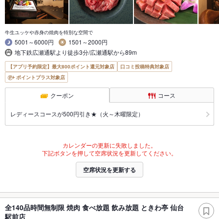
牛生ユッケや赤身の焼肉を特別な空間で
5001～6000円
1501～2000円
地下鉄広瀬通駅より徒歩3分/広瀬通駅から89m
【アプリ予約限定】最大800ポイント還元対象店
口コミ投稿特典対象店
ポイントプラス対象店
クーポン
コース
レディースコースが500円引き★（火～木曜限定）
カレンダーの更新に失敗しました。
下記ボタンを押して空席状況を更新してください。
空席状況を更新する
全140品時間無制限 焼肉 食べ放題 飲み放題 ときわ亭 仙台
駅前店