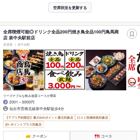
空席状況を更新する
全席喫煙可能◎ドリンク全品200円焼き鳥全品100円鳥馬商
店 泉中央駅前店
居酒屋
泉中央駅
リーズナブルな飲み放題コースが豊富
2001～3000円
仙台市営南北線泉中央駅徒歩4分
【アプリ予約限定】最大800ポイント還元対象店
口コミ投稿特典対象店
ポイントプラス対象店
クーポン
コース