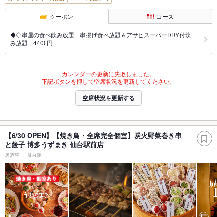
クーポン
コース
◆◇串屋の食べ飲み放題！串揚げ食べ放題＆アサヒスーパーDRY付飲
み放題 4400円
カレンダーの更新に失敗しました。
下記ボタンを押して空席状況を更新してください。
空席状況を更新する
【6/30 OPEN】【焼き鳥・全席完全個室】炭火野菜巻き串
と餃子 博多うずまき 仙台駅前店
居酒屋
仙台駅