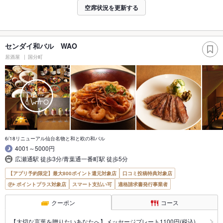
空席状況を更新する
センダイ和バル WAO
居酒屋
国分町
6/18リニューアル仙台名物と和と欧の和バル
4001～5000円
広瀬通駅 徒歩3分/青葉通一番町駅 徒歩5分
【アプリ予約限定】最大800ポイント還元対象店
口コミ投稿特典対象店
ポイントプラス対象店
スマート支払い可
適格請求書発行事業者
クーポン
コース
【大切な言葉を贈りたいあなたへ】メッセージプレート1100円(税込)