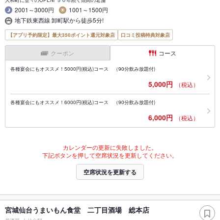
大和町に堂々のOPEN! ５０年続く焼肉の老舗
2001～3000円
1001～1500円
地下鉄東西線 卸町駅から徒歩5分!
【アプリ予約限定】最大350ポイント還元対象店
口コミ投稿特典対象店
クーポン
コース
各種宴会にもオススメ！5000円(税込)コース （90分飲み放題付)
5,000円
（税込）
各種宴会にもオススメ！6000円(税込)コース （90分飲み放題付)
6,000円
（税込）
カレンダーの更新に失敗しました。
下記ボタンを押して空席状況を更新してください。
空席状況を更新する
宮城仙台うまいもん食堂 二丁目酒場 総本店