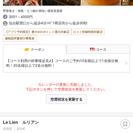
野菜巻き・焼鳥・もつ鍋が美味い個室居酒屋
3001～4000円
仙台駅西口から徒歩4分/ﾊﾋﾟﾅ商店街から徒歩30秒
【アプリ予約限定】最大800ポイント還元対象店
口コミ投稿特典対象店
適格請求書発行事業者
クーポン
コース
【コース利用の幹事様必見♪】コースのご予約10名様以上で1名様分無
料！20名様以上で2名分無料！
カレンダーの更新に失敗しました。
下記ボタンを押して空席状況を更新してください。
空席状況を更新する
Le Lien ルリアン
居酒屋
国分町