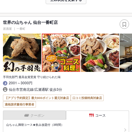
世界の山ちゃん 仙台一番町店
居酒屋
一番町
手羽先部門 最高金賞受賞 守り続けられた味
2001～3000円
仙台市営南北線/広瀬通駅 徒歩3分
【アプリ予約限定】最大800ポイント還元対象店
口コミ投稿特典対象店
適格請求書発行事業者
クーポン
コース
山ちゃん満喫コース★飲み放題付（3時間）