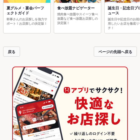
夏グルメ・宴会パーフ
食べ放題ナビゲーター
誕生日・記念日プ
ェクトガイド
ュース
焼肉食べ放題やスイーツ食べ
放題など食べ放題お店探しの
幹事さんのお店探しを強力サ
誕生日や記念日のお祝
決定版！
ポート！お店探しの決定版！
用したいお店を徹底リ
チ！
戻る
ページの先頭へ戻る