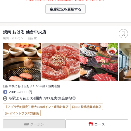
空席状況を更新する
焼肉 おはる 仙台中央店
焼肉・ホルモン
仙台駅
仙台中央におはるあり！ 50年続く焼肉老舗
2001～3000円
各駅より徒歩3分圏内!ｱｸｾｽ充実!集合解散◎
【アプリ予約限定】最大800ポイント還元対象店
口コミ投稿特典対象店
ポイントプラス対象店
クーポン
コース