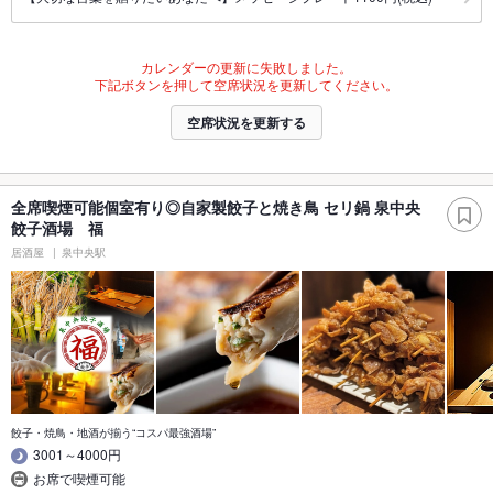
カレンダーの更新に失敗しました。
下記ボタンを押して空席状況を更新してください。
空席状況を更新する
全席喫煙可能個室有り◎自家製餃子と焼き鳥 セリ鍋 泉中央
餃子酒場 福
居酒屋
泉中央駅
餃子・焼鳥・地酒が揃う“コスパ最強酒場”
3001～4000円
お席で喫煙可能