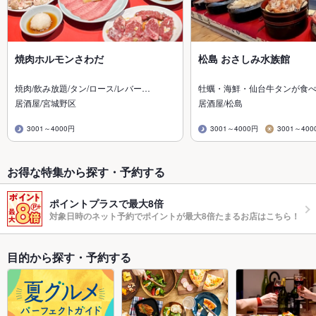
焼肉ホルモンさわだ
松島 おさしみ水族館
焼肉/飲み放題/タン/ロース/レバー…
牡蠣・海鮮・仙台牛タンが食
居酒屋/宮城野区
居酒屋/松島
3001～4000円
3001～4000円
3001～400
お得な特集から探す・予約する
ポイントプラスで最大8倍
対象日時のネット予約でポイントが最大8倍たまるお店はこちら！
目的から探す・予約する