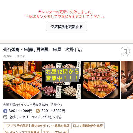
カレンダーの更新に失敗しました。
下記ボタンを押して空席状況を更新してください。
空席状況を更新する
仙台焼鳥・串揚げ居酒屋 串屋 名掛丁店
居酒屋
仙台駅
大阪本場の串かつ＆串焼★昼12時～営業中！
3001～4000円
2001～3000円
名掛丁ｱｰｹｰﾄﾞ､ﾂﾙﾊﾄﾞﾗｯｸﾞ地下1階
【アプリ予約限定】最大800ポイント還元対象店
口コミ投稿特典対象店
ポイントプラス対象店
スマート支払い可