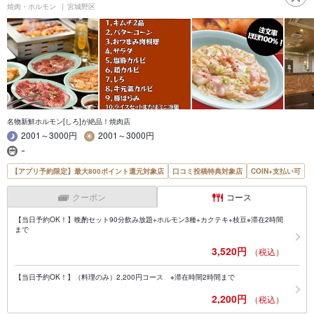
焼肉・ホルモン
宮城野区
名物新鮮ホルモン[しろ]が絶品！焼肉店
2001～3000円
2001～3000円
ｰ
【アプリ予約限定】最大800ポイント還元対象店
口コミ投稿特典対象店
COIN+支払い可
クーポン
コース
【当日予約OK！】晩酌セット90分飲み放題+ホルモン3種+カクテキ+枝豆※滞在2時間
まで
3,520円
（税込）
【当日予約OK！】（料理のみ）2,200円コース ※滞在時間2時間まで
2,200円
（税込）