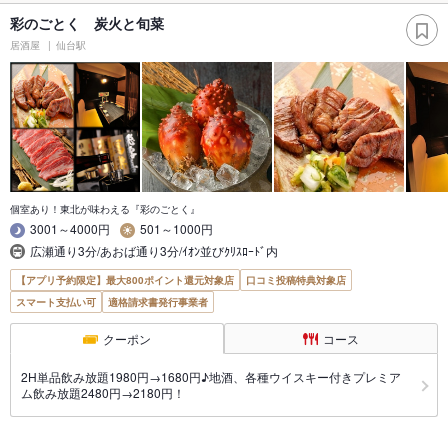
彩のごとく 炭火と旬菜
居酒屋
仙台駅
個室あり！東北が味わえる『彩のごとく』
3001～4000円
501～1000円
広瀬通り3分/あおば通り3分/ｲｵﾝ並びｸﾘｽﾛｰﾄﾞ内
【アプリ予約限定】最大800ポイント還元対象店
口コミ投稿特典対象店
スマート支払い可
適格請求書発行事業者
クーポン
コース
2H単品飲み放題1980円→1680円♪地酒、各種ウイスキー付きプレミア
ム飲み放題2480円→2180円！