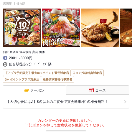
居酒屋
仙台駅
仙台 居酒屋 飲み放題 宴会 団体
2001～3000円
仙台駅徒歩2分･ｲｰﾋﾞｰﾝｽﾞ隣
【アプリ予約限定】最大800ポイント還元対象店
口コミ投稿特典対象店
ポイントプラス対象店
適格請求書発行事業者
クーポン
コース
【大切な会には♪】8名以上のご宴会で宴会幹事様1名様分無料！
カレンダーの更新に失敗しました。
下記ボタンを押して空席状況を更新してください。