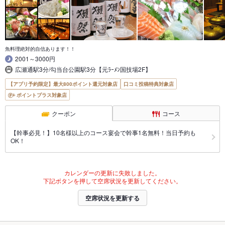
魚料理絶対的自信あります！！
2001～3000円
広瀬通駅3分/勾当台公園駅3分【元ﾗｰﾒﾝ国技場2F】
【アプリ予約限定】最大800ポイント還元対象店
口コミ投稿特典対象店
ポイントプラス対象店
クーポン
コース
【幹事必見！】10名様以上のコース宴会で幹事1名無料！当日予約も
OK！
カレンダーの更新に失敗しました。
下記ボタンを押して空席状況を更新してください。
空席状況を更新する