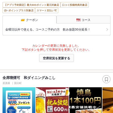
【アプリ予約限定】最大800ポイント還元対象店
口コミ投稿特典対象店
ポイントプラス対象店
スマート支払い可
クーポン
コース
金曜日以外で使える。コースご予約の方 飲み放題30分延長！
カレンダーの更新に失敗しました。
下記ボタンを押して空席状況を更新してください。
空席状況を更新する
全席喫煙可 和ダイニングみこし
居酒屋
国分町