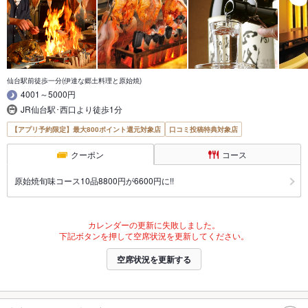
仙台駅前徒歩一分(伊達な郷土料理と原始焼)
4001～5000円
JR仙台駅･西口より徒歩1分
【アプリ予約限定】最大800ポイント還元対象店
口コミ投稿特典対象店
クーポン
コース
原始焼旬味コース10品8800円が6600円に!!
カレンダーの更新に失敗しました。
下記ボタンを押して空席状況を更新してください。
空席状況を更新する