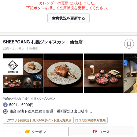
カレンダーの更新に失敗しました。
下記ボタンを押して空席状況を更新してください。
空席状況を更新する
SHEEPGANG 札幌ジンギスカン 仙台店
焼肉・ホルモン
国分町
独自の仕込みで提供するジンギスカン
5001～6000円
仙台市地下鉄東西線青葉通一番町駅北1出口徒歩…
【アプリ予約限定】最大800ポイント還元対象店
口コミ投稿特典対象店
クーポン
コース