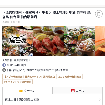
〈全席喫煙可・個室有り〉牛タン 郷土料理と地酒 肉寿司 焼
き鳥 仙台屋 仙台駅前店
居酒屋
仙台駅
大衆酒場！座席喫煙可能！
3001～4000円
仙台駅徒歩1分 お席での喫煙可能でございます◎
【アプリ予約限定】最大800ポイント還元対象店
口コミ投稿特典対象店
ポイントプラス対象店
クーポン
コース
東北の日本酒20種飲み放題