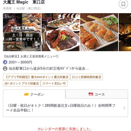
大魔王 Magic 東口店
居酒屋
仙台駅（東口周辺）
【仙台駅近】お酒と王道居酒屋メニュー◎
2001～3000円
仙台駅東口から徒歩5分の好立地!ﾖﾄﾞﾊﾞｼから徒歩…
【アプリ予約限定】最大800ポイント還元対象店
口コミ投稿特典対象店
ポイントプラス対象店
スマート支払い可
クーポン
コース
《日曜・祝日がオトク！2時間飲放注文+日曜祝日のみ！》全時間帯フ
ード全品半額に！
カレンダーの更新に失敗しました。