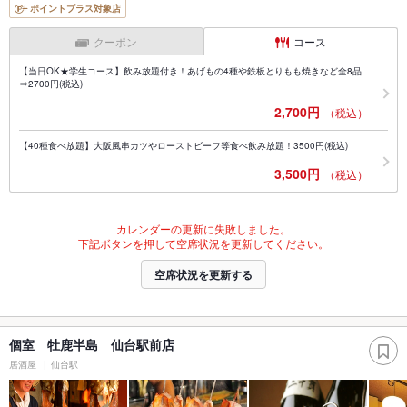
ポイントプラス対象店
クーポン
コース
【当日OK★学生コース】飲み放題付き！あげもの4種や鉄板とりもも焼きなど全8品
⇒2700円(税込)
2,700円
（税込）
【40種食べ放題】大阪風串カツやローストビーフ等食べ飲み放題！3500円(税込)
3,500円
（税込）
カレンダーの更新に失敗しました。
下記ボタンを押して空席状況を更新してください。
空席状況を更新する
個室 牡鹿半島 仙台駅前店
居酒屋
仙台駅