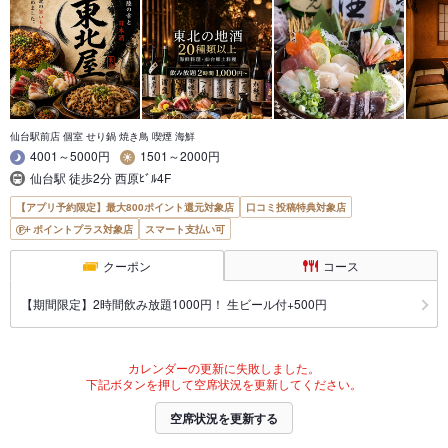
仙台駅前店 個室 せり鍋 焼き鳥 喫煙 海鮮
4001～5000円
1501～2000円
仙台駅 徒歩2分 西原ﾋﾞﾙ4F
【アプリ予約限定】最大800ポイント還元対象店
口コミ投稿特典対象店
ポイントプラス対象店
スマート支払い可
クーポン
コース
【期間限定】2時間飲み放題1000円！ 生ビール付+500円
カレンダーの更新に失敗しました。
下記ボタンを押して空席状況を更新してください。
空席状況を更新する