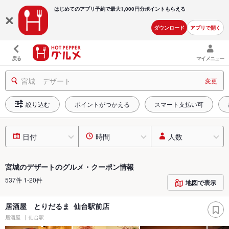
はじめてのアプリ予約で最大
1,000円分ポイントもらえる
ダウンロード
アプリで開く
戻る
マイメニュー
宮城 デザート
変更
絞り込む
ポイントがつかえる
スマート支払い可
日付
時間
人数
宮城のデザートのグルメ・クーポン情報
537件 1-20件
地図で表示
居酒屋 とりだるま 仙台駅前店
居酒屋
仙台駅