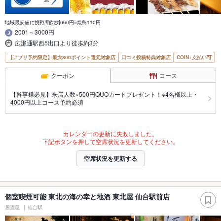
地域最安値に挑戦!![飲放]660円×焼鳥110円
2001～3000円
広瀬通駅西5出口より徒歩約3分
【アプリ予約限定】最大800ポイント還元対象店
口コミ投稿特典対象店
COIN+支払い可
クーポン
コース
【幹事様必見】来店人数×500円QUOカードプレゼント！※4名様以上・
4000円以上コース予約必須
カレンダーの更新に失敗しました。
下記ボタンを押して空席状況を更新してください。
空席状況を更新する
個室喫煙可能 東北の海の幸と地酒 東北屋 仙台駅前店
居酒屋
仙台駅