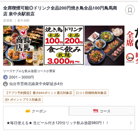
全席喫煙可能◎ドリンク全品200円焼き鳥全品100円鳥馬商
店 泉中央駅前店
居酒屋
泉中央駅
リーズナブルな飲み放題コースが豊富
2001～3000円
仙台市営南北線泉中央駅徒歩4分
【アプリ予約限定】最大800ポイント還元対象店
口コミ投稿特典対象店
ポイントプラス対象店
クーポン
コース
★毎日使える★ 生ビール付き120分リッチ飲み放題980円！！