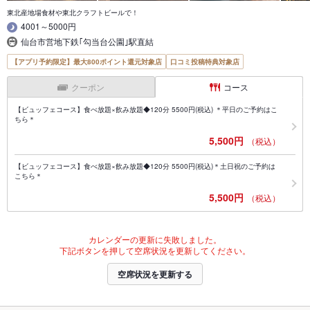
東北産地場食材や東北クラフトビールで！
4001～5000円
仙台市営地下鉄｢勾当台公園｣駅直結
【アプリ予約限定】最大800ポイント還元対象店
口コミ投稿特典対象店
クーポン
コース
【ビュッフェコース】食べ放題×飲み放題◆120分 5500円(税込) ＊平日のご予約はこ
ちら＊
5,500円
（税込）
【ビュッフェコース】食べ放題×飲み放題◆120分 5500円(税込)＊土日祝のご予約は
こちら＊
5,500円
（税込）
カレンダーの更新に失敗しました。
下記ボタンを押して空席状況を更新してください。
空席状況を更新する