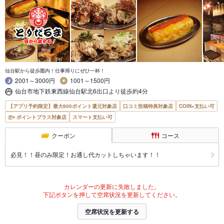
仙台駅から徒歩圏内！仕事帰りにぜひ一杯！
2001～3000円
1001～1500円
仙台市地下鉄東西線仙台駅北6出口より徒歩約4分
【アプリ予約限定】最大800ポイント還元対象店
口コミ投稿特典対象店
COIN+支払い可
ポイントプラス対象店
スマート支払い可
クーポン
コース
必見！！昼のみ限定！お通し代カットしちゃいます！！
カレンダーの更新に失敗しました。
下記ボタンを押して空席状況を更新してください。
空席状況を更新する