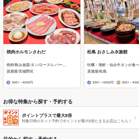
焼肉ホルモンさわだ
松島 おさしみ水族館
焼肉/飲み放題/タン/ロース/レバー…
牡蠣・海鮮・仙台牛タンが食
居酒屋/宮城野区
居酒屋/松島
3001～4000円
3001～4000円
3001～400
お得な特集から探す・予約する
ポイントプラスで最大8倍
対象日時のネット予約でポイントが最大8倍たまるお店はこちら！
目的から探す・予約する