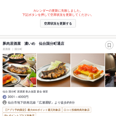
カレンダーの更新に失敗しました。
下記ボタンを押して空席状況を更新してください。
空席状況を更新する
豚肉居酒屋 濃いめ 仙台国分町通店
居酒屋
国分町
仙台 国分町 居酒屋 飲み放題 宴会 個室
3001～4000円
仙台市地下鉄南北線『広瀬通駅』より徒歩約6分
【アプリ予約限定】最大800ポイント還元対象店
口コミ投稿特典対象店
ポイントプラス対象店