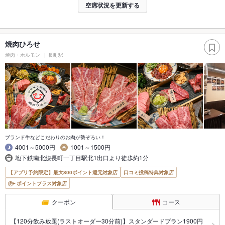
空席状況を更新する
焼肉ひろせ
焼肉・ホルモン
長町駅
ブランド牛などこだわりのお肉が勢ぞろい！
4001～5000円
1001～1500円
地下鉄南北線長町一丁目駅北1出口より徒歩約1分
【アプリ予約限定】最大800ポイント還元対象店
口コミ投稿特典対象店
ポイントプラス対象店
クーポン
コース
【120分飲み放題(ラストオーダー30分前)】スタンダードプラン1900円