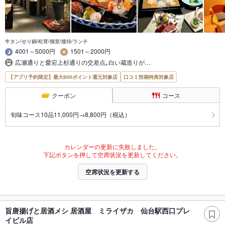
牛タン/せり鍋/松茸/個室/接待/ランチ
4001～5000円
1501～2000円
広瀬通りと愛宕上杉通りの交差点｡白い蔵造りが…
【アプリ予約限定】最大800ポイント還元対象店
口コミ投稿特典対象店
クーポン
コース
旬味コース10品11,000円→8,800円（税込）
カレンダーの更新に失敗しました。
下記ボタンを押して空席状況を更新してください。
空席状況を更新する
旨唐揚げと居酒メシ 居酒屋 ミライザカ 仙台駅西口プレ
イビル店