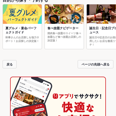
夏グルメ・宴会パーフ
食べ放題ナビゲーター
誕生日・記念日プ
ェクトガイド
ュース
焼肉食べ放題やスイーツ食べ
放題など食べ放題お店探しの
幹事さんのお店探しを強力サ
誕生日や記念日のお祝
決定版！
ポート！お店探しの決定版！
用したいお店を徹底リ
チ！
戻る
ページの先頭へ戻る