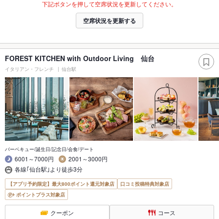
下記ボタンを押して空席状況を更新してください。
空席状況を更新する
FOREST KITCHEN with Outdoor Living 仙台
イタリアン・フレンチ
仙台駅
バーベキュー/誕生日/記念日/会食/デート
6001～7000円
2001～3000円
各線｢仙台駅｣より徒歩3分
【アプリ予約限定】最大800ポイント還元対象店
口コミ投稿特典対象店
ポイントプラス対象店
クーポン
コース