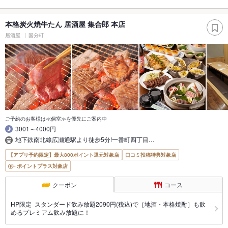
本格炭火焼牛たん 居酒屋 集合郎 本店
居酒屋
国分町
ご予約のお客様は≪個室≫を優先にご案内中
3001～4000円
地下鉄南北線広瀬通駅より徒歩5分!一番町四丁目…
【アプリ予約限定】最大800ポイント還元対象店
口コミ投稿特典対象店
ポイントプラス対象店
クーポン
コース
HP限定 スタンダード飲み放題2090円(税込)で［地酒・本格焼酎］も飲
めるプレミアム飲み放題に！