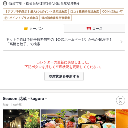
仙台市地下鉄仙台駅徒歩3分/JR仙台駅徒歩8分
【アプリ予約限定】最大800ポイント還元対象店
口コミ投稿特典対象店
COIN+支払い可
ポイントプラス対象店
適格請求書発行事業者
クーポン
コース
ネット予約は予約手数料無料の【公式ホームページ】からが超お得！
「高橋と餃子」で検索！
カレンダーの更新に失敗しました。
下記ボタンを押して空席状況を更新してください。
空席状況を更新する
Season 花蔵－kagura－
和食
仙台駅