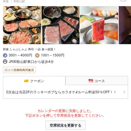
和食
和歌山駅
和食 しゃぶしゃぶ 寿司 一品 食べ放題！
3001～4000円
1001～1500円
JR和歌山駅東口から徒歩4分
口コミ投稿特典対象店
クーポン
コース
2次会は当店2Fのラッキーボブならカラオケ♪ルーム料金50％OFF！！
カレンダーの更新に失敗しました。
下記ボタンを押して空席状況を更新してください。
空席状況を更新する