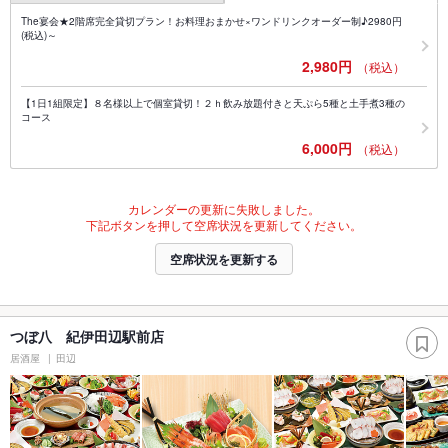
The宴会★2階席完全貸切プラン！お料理おまかせ×ワンドリンクオーダー制♪2980円
(税込)～
2,980円
（税込）
【1日1組限定】８名様以上で個室貸切！２ｈ飲み放題付きと天ぷら5種と土手煮3種の
コース
6,000円
（税込）
カレンダーの更新に失敗しました。
下記ボタンを押して空席状況を更新してください。
空席状況を更新する
つぼ八 紀伊田辺駅前店
居酒屋
田辺