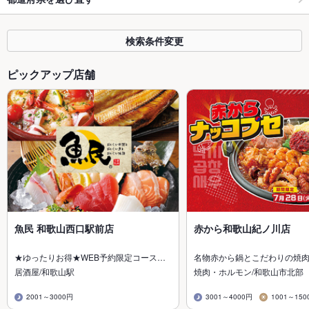
検索条件変更
ピックアップ店舗
魚民 和歌山西口駅前店
赤から和歌山紀ノ川店
★ゆったりお得★WEB予約限定コース…
名物赤から鍋とこだわりの焼
居酒屋/和歌山駅
焼肉・ホルモン/和歌山市北部
2001～3000円
3001～4000円
1001～150