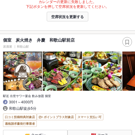
カレンダーの更新に失敗しました。
下記ボタンを押して空席状況を更新してください。
空席状況を更新する
個室 炭火焼き 弁慶 和歌山駅前店
居酒屋
和歌山駅
駅近 出世サワー宴会 飲み放題 個室
3001～4000円
和歌山駅徒歩5分
口コミ投稿特典対象店
ポイントプラス対象店
スマート支払い可
適格請求書発行事業者
クーポン
コース