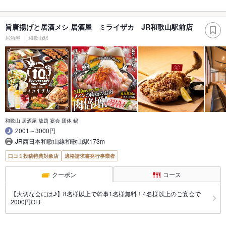
旨唐揚げと居酒メシ 居酒屋 ミライザカ JR和歌山駅前店
居酒屋
和歌山駅
和歌山 居酒屋 放題 宴会 団体 鍋
2001～3000円
JR西日本和歌山線和歌山駅173m
口コミ投稿特典対象店
適格請求書発行事業者
クーポン
コース
【大切な会には♪】8名様以上で幹事1名様無料！4名様以上のご宴会で
2000円OFF