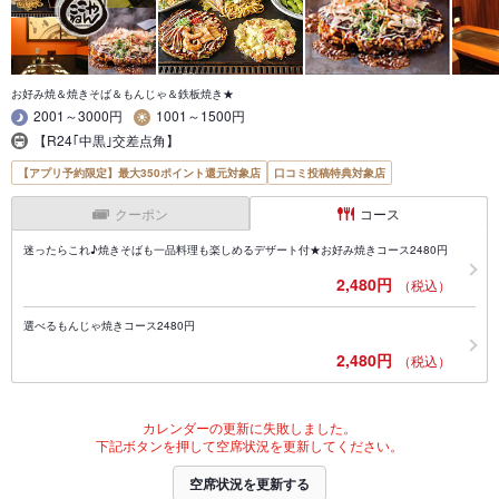
お好み焼＆焼きそば＆もんじゃ＆鉄板焼き★
2001～3000円
1001～1500円
【R24｢中黒｣交差点角】
【アプリ予約限定】最大350ポイント還元対象店
口コミ投稿特典対象店
クーポン
コース
迷ったらこれ♪焼きそばも一品料理も楽しめるデザート付★お好み焼きコース2480円
2,480円
（税込）
選べるもんじゃ焼きコース2480円
2,480円
（税込）
カレンダーの更新に失敗しました。
下記ボタンを押して空席状況を更新してください。
空席状況を更新する