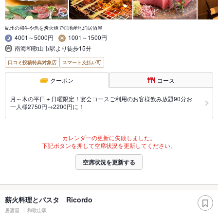
紀州の和牛や魚を炭火焼で◎地産地消居酒屋
4001～5000円
1001～1500円
南海和歌山市駅より徒歩15分
口コミ投稿特典対象店
スマート支払い可
クーポン
コース
月～木の平日＋日曜限定！宴会コースご利用のお客様飲み放題90分お
一人様2750円→2200円に！
カレンダーの更新に失敗しました。
下記ボタンを押して空席状況を更新してください。
空席状況を更新する
薪火料理とパスタ Ricordo
居酒屋
和歌山駅