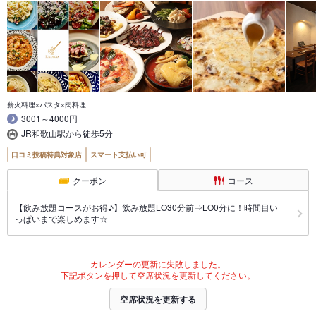
薪火料理×パスタ×肉料理
3001～4000円
JR和歌山駅から徒歩5分
口コミ投稿特典対象店
スマート支払い可
クーポン
コース
【飲み放題コースがお得♪】飲み放題LO30分前⇒LO0分に！時間目い
っぱいまで楽しめます☆
カレンダーの更新に失敗しました。
下記ボタンを押して空席状況を更新してください。
空席状況を更新する