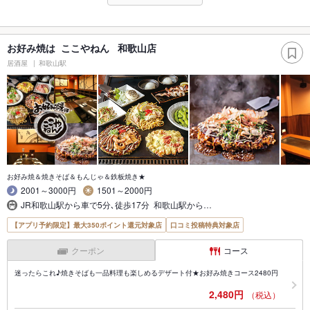
お好み焼は ここやねん 和歌山店
居酒屋
和歌山駅
お好み焼＆焼きそば＆もんじゃ＆鉄板焼き★
2001～3000円
1501～2000円
JR和歌山駅から車で5分､徒歩17分 和歌山駅から…
【アプリ予約限定】最大350ポイント還元対象店
口コミ投稿特典対象店
クーポン
コース
迷ったらこれ♪焼きそばも一品料理も楽しめるデザート付★お好み焼きコース2480円
2,480円
（税込）