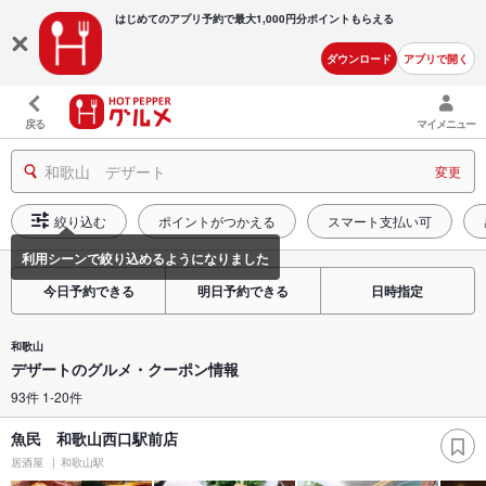
はじめてのアプリ予約で最大
1,000円分ポイントもらえる
ダウンロード
アプリで開く
戻る
マイメニュー
和歌山 デザート
変更
絞り込む
ポイントがつかえる
スマート支払い可
今日予約できる
明日予約できる
日時指定
和歌山
デザートのグルメ・クーポン情報
93件 1-20件
魚民 和歌山西口駅前店
居酒屋
和歌山駅