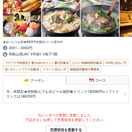
★ゆったりお得★WEB予約限定コース受付中
2001～3000円
和歌山県JAﾋﾞﾙ手前ﾋﾞﾙ地下1階
【アプリ予約限定】最大800ポイント還元対象店
口コミ投稿特典対象店
COIN+支払い可
ポイントプラス対象店
スマート支払い可
適格請求書発行事業者
クーポン
コース
月～木限定★何杯飲んでも生ビール他対象ドリンク1杯280円※ソフトド
リンクは1杯230円
カレンダーの更新に失敗しました。
下記ボタンを押して空席状況を更新してください。
空席状況を更新する