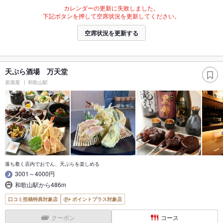
カレンダーの更新に失敗しました。
下記ボタンを押して空席状況を更新してください。
空席状況を更新する
天ぷら酒場 万天堂
居酒屋
和歌山駅
落ち着く店内でおでん、天ぷらを楽しめる
3001～4000円
和歌山駅から486m
口コミ投稿特典対象店
ポイントプラス対象店
クーポン
コース