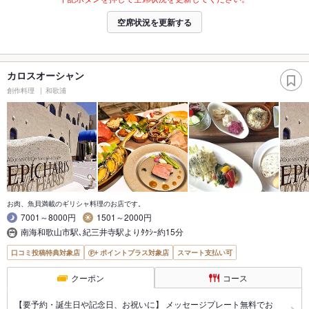
空席状況を更新する
カロスオーシャン
創作料理
和歌浦
お肉、魚貝満載のギリシャ料理のお店です。
7001～8000円
1501～2000円
南海和歌山市駅､紀三井寺駅よりﾀｸｼｰ約15分
口コミ投稿特典対象店
ポイントプラス対象店
スマート支払い可
クーポン
コース
【要予約・誕生日や記念日、お祝いに】 メッセージプレート無料でお