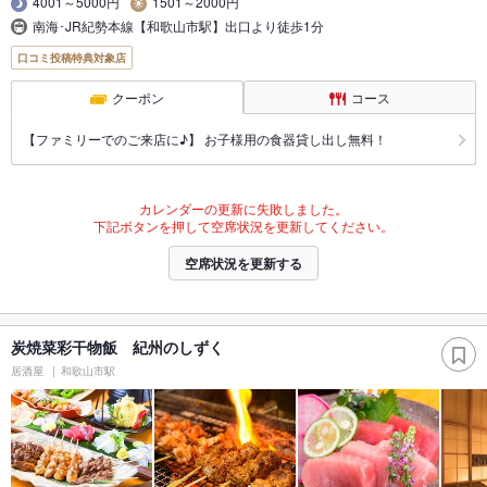
4001～5000円
1501～2000円
南海･JR紀勢本線【和歌山市駅】出口より徒歩1分
口コミ投稿特典対象店
クーポン
コース
【ファミリーでのご来店に♪】 お子様用の食器貸し出し無料！
カレンダーの更新に失敗しました。
下記ボタンを押して空席状況を更新してください。
空席状況を更新する
炭焼菜彩干物飯 紀州のしずく
居酒屋
和歌山市駅