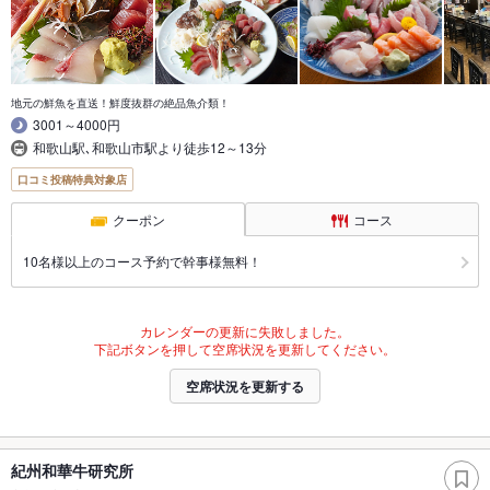
地元の鮮魚を直送！鮮度抜群の絶品魚介類！
3001～4000円
和歌山駅､和歌山市駅より徒歩12～13分
口コミ投稿特典対象店
クーポン
コース
10名様以上のコース予約で幹事様無料！
カレンダーの更新に失敗しました。
下記ボタンを押して空席状況を更新してください。
空席状況を更新する
紀州和華牛研究所