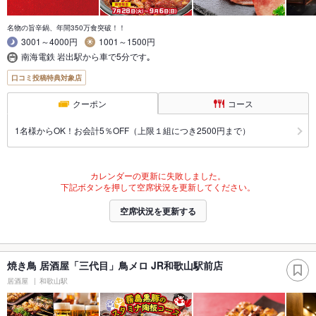
名物の旨辛鍋、年間350万食突破！！
3001～4000円
1001～1500円
南海電鉄 岩出駅から車で5分です｡
口コミ投稿特典対象店
クーポン
コース
1名様からOK！お会計5％OFF（上限１組につき2500円まで）
カレンダーの更新に失敗しました。
下記ボタンを押して空席状況を更新してください。
空席状況を更新する
焼き鳥 居酒屋「三代目」鳥メロ JR和歌山駅前店
居酒屋
和歌山駅