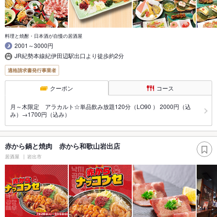
料理と焼酎・日本酒が自慢の居酒屋
2001～3000円
JR紀勢本線紀伊田辺駅出口より徒歩約2分
適格請求書発行事業者
クーポン
コース
月～木限定 アラカルト☆単品飲み放題120分（LO90 ） 2000円（込
み）→1700円（込み）
赤から鍋と焼肉 赤から和歌山岩出店
居酒屋
岩出市