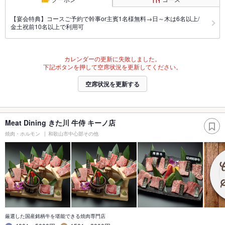
【宴会特典】コースご予約で幹事or主賓1名様無料→日～木は6名以上/
金土祝前10名以上で利用可
カレンダーの更新に失敗しました。
下記ボタンを押して空席状況を更新してください。
空席状況を更新する
Meat Dining きた川 牛侍 キーノ店
焼肉・ホルモン
和歌山市中心部その他
厳選した国産銘柄牛を堪能できる焼肉専門店