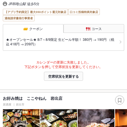
JR和歌山駅 徒歩5分
【アプリ予約限定】最大350ポイント還元対象店
口コミ投稿特典対象店
適格請求書発行事業者
クーポン
コース
★オープンセール★ 8/7～8/9限定 生ビール半額！ 380円 → 190円 （税
込 418円 → 209円）
カレンダーの更新に失敗しました。
下記ボタンを押して空席状況を更新してください。
空席状況を更新する
お好み焼は ここやねん 岩出店
居酒屋
岩出市