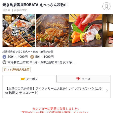
焼き鳥居酒屋ROBATA えべっさん和歌山
居酒屋
和歌山市駅
紀州備長炭で焼く炭火串・鮮魚・地酒が自慢
3001～4000円
501～1000円
南海和歌山市駅 車5分 JR和歌山駅 車8分 紀和駅…
口コミ投稿特典対象店
クーポン
コース
【お席のご予約特典】アイスクリーム人数分1つずつプレゼント(バニラ
or 抹茶 or チョコレート)
カレンダーの更新に失敗しました。
下記ボタンを押して空席状況を更新してください。