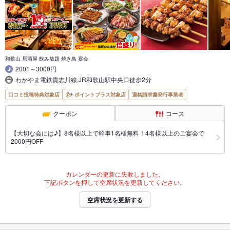
和歌山 居酒屋 飲み放題 焼き鳥 宴会
2001～3000円
わかやま電鉄貴志川線,JR和歌山駅中央口徒歩2分
口コミ投稿特典対象店
ポイントプラス対象店
適格請求書発行事業者
クーポン
コース
【大切な会には♪】8名様以上で幹事1名様無料！4名様以上のご宴会で
2000円OFF
カレンダーの更新に失敗しました。
下記ボタンを押して空席状況を更新してください。
空席状況を更新する