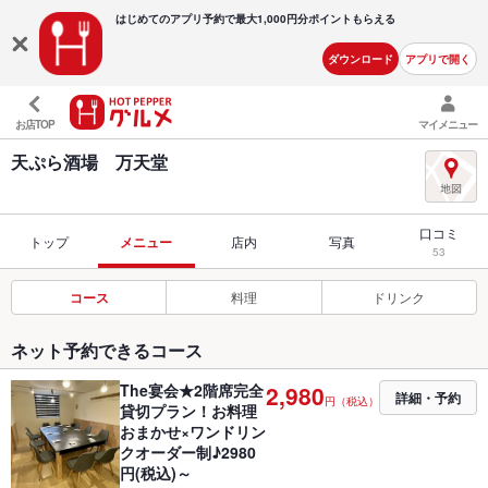
はじめてのアプリ予約で最大
1,000円分ポイントもらえる
ダウンロード
アプリで開く
お店TOP
マイメニュー
天ぷら酒場 万天堂
口コミ
トップ
メニュー
店内
写真
53
コース
料理
ドリンク
ネット予約できるコース
The宴会★2階席完全
2,980
詳細・予約
円（税込）
貸切プラン！お料理
おまかせ×ワンドリン
クオーダー制♪2980
円(税込)～