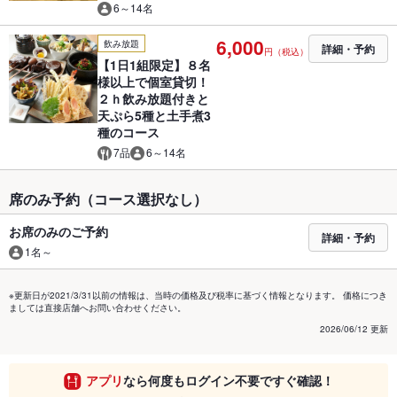
6～14名
6,000
飲み放題
詳細・予約
円（税込）
【1日1組限定】８名
様以上で個室貸切！
２ｈ飲み放題付きと
天ぷら5種と土手煮3
種のコース
7品
6～14名
席のみ予約（コース選択なし）
お席のみのご予約
詳細・予約
1名～
※更新日が2021/3/31以前の情報は、当時の価格及び税率に基づく情報となります。 価格につき
ましては直接店舗へお問い合わせください。
2026/06/12 更新
アプリ
なら何度もログイン不要ですぐ確認！