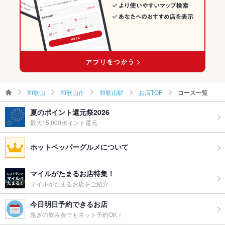
和歌山駅 × 和食
和歌山 × 和食全般
和歌山駅 × 和食全般
和歌山
和歌山市
和歌山駅
お店TOP
コース一覧
夏のポイント還元祭2026
最大15,000ポイント還元
ホットペッパーグルメについて
マイルがたまるお店特集！
マイルがたまるお店をご紹介
今日明日予約できるお店
急ぎの飲み会でもネット予約OK！