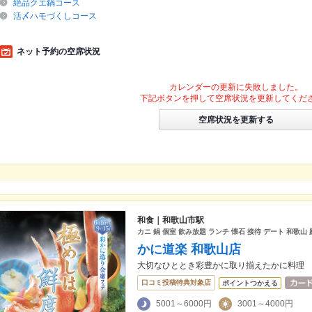
絶品クエ鍋コース
活〆ハモづくしコース
ネット予約の空席状況
カレンダーの更新に失敗しました。
下記ボタンを押して空席状況を更新してくだ
空席状況を更新する
和食｜和歌山市駅
カニ 鍋 個室 飲み放題 ランチ 懐石 接待 デート 和歌山
かに道楽 和歌山店
大切なひととき彩豊かに取り揃えたかに料理
口コミ投稿特典対象店
ポイントつかえる
5001～6000円
3001～4000円