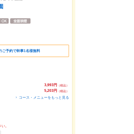
園
のご予約で幹事1名様無料
3,993円
（税込）
5,203円
（税込）
コース・メニューをもっと見る
さい。