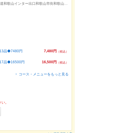
電車：JR和歌山駅より徒歩15分/車：阪和道和歌山インター出口和歌山市街和歌山城方面、三年坂通りの屋形町交差点を右折
3品◆7480円
7,480円
（税込）
品◆16500円
16,500円
（税込）
コース・メニューをもっと見る
さい。