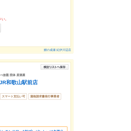
さい。
鰻の成瀬 紀伊川辺店
食べ放題 団体 居酒屋
 JR和歌山駅前店
スマート支払い可
適格請求書発行事業者