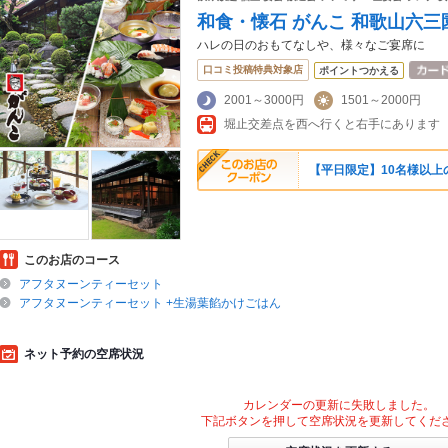
和食・懐石 がんこ 和歌山六三
ハレの日のおもてなしや、様々なご宴席に
口コミ投稿特典対象店
ポイントつかえる
2001～3000円
1501～2000円
堀止交差点を西へ行くと右手にあります
【平日限定】10名様以上
このお店のコース
アフタヌーンティーセット
アフタヌーンティーセット +生湯葉餡かけごはん
ネット予約の空席状況
カレンダーの更新に失敗しました。
下記ボタンを押して空席状況を更新してくだ