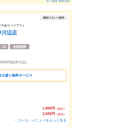
かに道楽 和歌山店
/女子会/テイクアウト
伊川辺店
ARDEN紀伊川辺）
飯大盛り無料サービス
1,900円
（税込）
2,500円
（税込）
コース・メニューをもっと見る