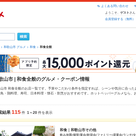
よくある問い合わせ
ようこそ、
さん
ゲスト
会員登録する（無料）
和歌山市 グルメ
和食
和食全般
歌山市 | 和食全般のグルメ・クーポン情報
歌山市 和食全般のお店一覧です。予算やこだわり条件を指定すれば、シーンや気分に合った
き鳥・鶏料理
、
寿司
、
日本料理・懐石・割烹
がおすすめです。ホットペッパーグルメなら、
、
おでん
、
牛カツ
や季節のおすすめ料理など、お店の最新情報をご紹介しているので安心！2
大中です。友達どうしの飲み会にも、会社の宴会にも、デートやパーティーにもお得に便利
115
索結果
件
1～20
件を表示
和食｜和歌山市その他
飲み放題/個室/宴会/歓迎会/ファミリー/昼宴会/ランチ/