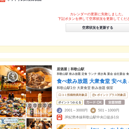
カレンダーの更新に失敗しました。
下記ボタンを押して空席状況を更新してくだ
空席状況を更新する
居酒屋｜和歌山駅
和歌山駅 飲み放題 定食 ランチ 焼き鳥 宴会 会社宴会 
食べ飲み放題 大衆食堂 安べゑ
和歌山駅1分 大衆食堂 飲み放題 個室
口コミ投稿特典対象店
ポイントプラス対象店
ポイントつかえる
2001～3000円
501～1000円
JR紀勢本線和歌山駅中央口徒歩1分