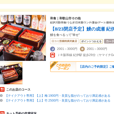
和食｜和歌山市その他
紀伊川部/和食/うなぎ/日本酒/ランチ/宴会/デート/接待
【8/23閉店予定】鰻の成瀬 紀
鰻を食べるって''幸せ"
口コミ投稿特典対象店
ポイントつかえる
2001～3000円
2001～3000円
ＪＲ阪和線 紀伊駅 徒歩29分（ヤマイチG
【店内のご予約限定】ご
このお店のコース
【テイクアウト専用】【上】梅 1900円・良質な脂がのっており満足感がある
【テイクアウト専用】【上】竹 2500円・良質な脂がのっており満足感がある
ネット予約の空席状況