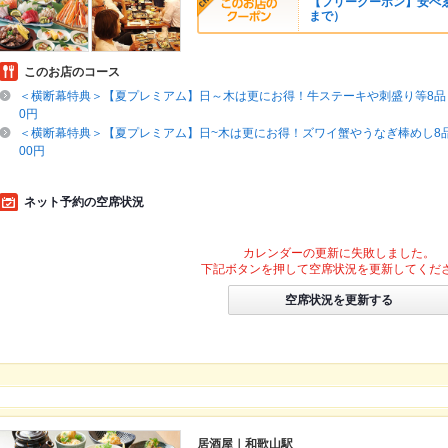
【フリークーポン】安べゑ
まで）
このお店のコース
＜横断幕特典＞【夏プレミアム】日～木は更にお得！牛ステーキや刺盛り等8品＋
0円
＜横断幕特典＞【夏プレミアム】日~木は更にお得！ズワイ蟹やうなぎ棒めし8品
00円
ネット予約の空席状況
カレンダーの更新に失敗しました。
下記ボタンを押して空席状況を更新してくだ
空席状況を更新する
居酒屋｜和歌山駅