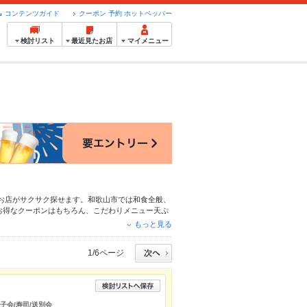
コンテンツガイド
クーポン 予約 ホットペッパー
検討リスト
最近見たお店
マイメニュー
お店がサクサク探せます。和歌山市では和食全般、
お得なクーポンはもちろん、こだわりメニュー
天ぷ
4時間使える簡単便利なネット予約が使えるお店も
もっと見る
にホットペッパーグルメをご利用ください。
1/6ページ
女子会/寿司/送別会