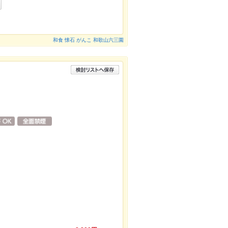
和食 懐石 がんこ 和歌山六三園