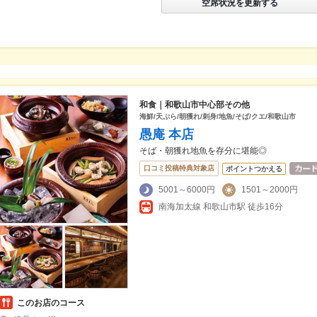
空席状況を更新する
和食｜和歌山市中心部その他
海鮮/天ぷら/朝獲れ/刺身/地魚/そば/クエ/和歌山市
愚庵 本店
そば・朝獲れ地魚を存分に堪能◎
口コミ投稿特典対象店
ポイントつかえる
5001～6000円
1501～2000円
南海加太線 和歌山市駅 徒歩16分
このお店のコース