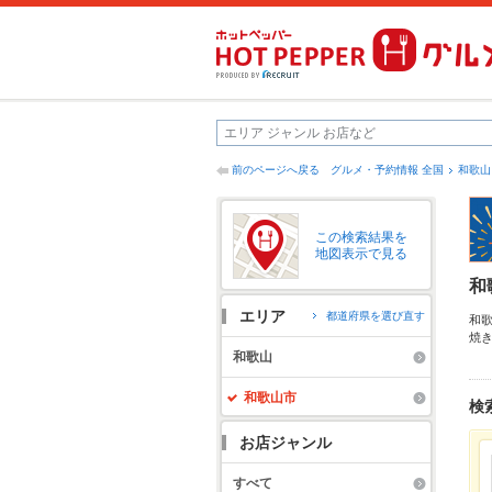
前のページへ戻る
グルメ・予約情報 全国
和歌山
この検索結果を
地図表示で見る
和
エリア
都道府県を選び直す
和
焼
ら
和歌山
拡
和歌山市
検
お店ジャンル
すべて