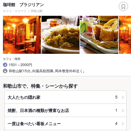
珈琲館 ブラジリアン
カフェ・スイーツ
和歌山駅
カフェ・喫茶
1501～2000円
和歌山駅15分｡向陽高校西隣､岡本整形外科近く｡
和歌山市で、特集・シーンから探す
5
大人たちの隠れ家
1
焼酎、日本酒の種類が豊富なお店
4
一度は食べたい看板メニュー