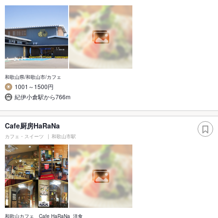
和歌山県/和歌山市/カフェ
1001～1500円
紀伊小倉駅から766m
Cafe厨房HaRaNa
カフェ・スイーツ
和歌山市駅
和歌山カフェ Cafe HaRaNa 洋食