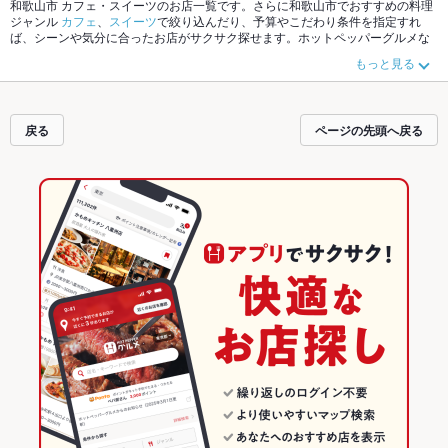
和歌山市 カフェ・スイーツのお店一覧です。さらに和歌山市でおすすめの料理
ジャンル
カフェ
、
スイーツ
で絞り込んだり、予算やこだわり条件を指定すれ
ば、シーンや気分に合ったお店がサクサク探せます。ホットペッパーグルメな
ら、お得なクーポンはもちろん、こだわりメニュー
パンケーキ
や季節のおすす
もっと見る
め料理など、お店の最新情報をご紹介しているので安心！24時間使える簡単便
利なネット予約が使えるお店も拡大中です。友達どうしの飲み会にも、会社の
宴会にも、デートやパーティーにもお得に便利にホットペッパーグルメをご利
用ください。
戻る
ページの先頭へ戻る