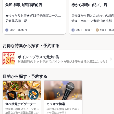
魚民 和歌山西口駅前店
赤から和歌山紀ノ川店
★ゆったりお得★WEB予約限定コース…
名物赤から鍋とこだわりの焼
居酒屋/和歌山駅
焼肉・ホルモン/和歌山市北部
2001～3000円
3001～4000円
1001～150
お得な特集から探す・予約する
ポイントプラスで最大8倍
対象日時のネット予約でポイントが最大8倍たまるお店はこちら！
目的から探す・予約する
食べ放題ナビゲーター
カラオケ検索
焼肉食べ放題やスイーツ食べ
現在地から探せる近くのカラ
放題など食べ放題お店探しの
オケ店はコチラ！