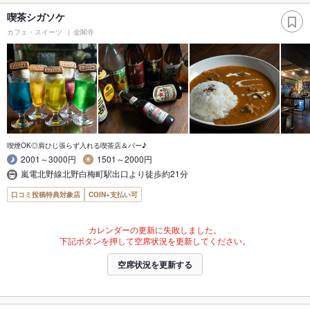
喫茶シガソケ
カフェ・スイーツ
金閣寺
喫煙OK◎肩ひじ張らず入れる喫茶店＆バー♪
2001～3000円
1501～2000円
嵐電北野線北野白梅町駅出口より徒歩約21分
口コミ投稿特典対象店
COIN+支払い可
カレンダーの更新に失敗しました。
下記ボタンを押して空席状況を更新してください。
空席状況を更新する