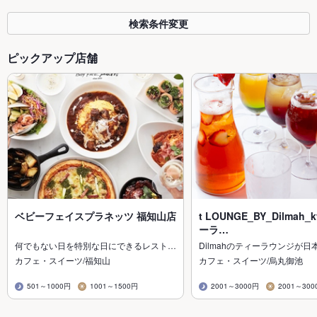
検索条件変更
ピックアップ店舗
ベビーフェイスプラネッツ 福知山店
t LOUNGE_BY_Dilmah_
ーラ…
何でもない日を特別な日にできるレスト…
Dilmahのティーラウンジが日
カフェ・スイーツ/福知山
カフェ・スイーツ/烏丸御池
501～1000円
1001～1500円
2001～3000円
2001～300