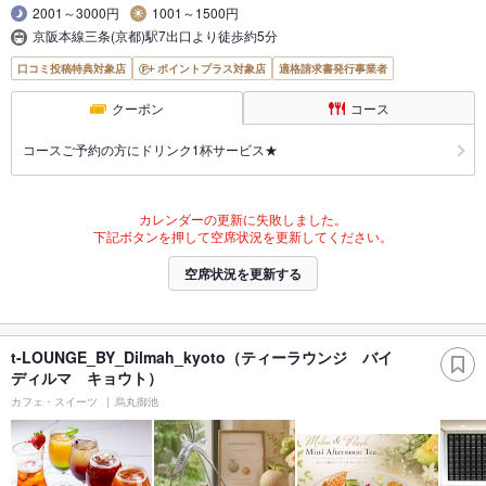
2001～3000円
1001～1500円
京阪本線三条(京都)駅7出口より徒歩約5分
口コミ投稿特典対象店
ポイントプラス対象店
適格請求書発行事業者
クーポン
コース
コースご予約の方にドリンク1杯サービス★
カレンダーの更新に失敗しました。
下記ボタンを押して空席状況を更新してください。
空席状況を更新する
t-LOUNGE_BY_Dilmah_kyoto（ティーラウンジ バイ
ディルマ キョウト）
カフェ・スイーツ
烏丸御池