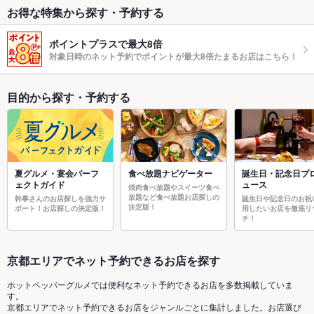
お得な特集から探す・予約する
ポイントプラスで最大8倍
対象日時のネット予約でポイントが最大8倍たまるお店はこちら！
目的から探す・予約する
夏グルメ・宴会パーフ
食べ放題ナビゲーター
誕生日・記念日プ
ェクトガイド
ュース
焼肉食べ放題やスイーツ食べ
放題など食べ放題お店探しの
幹事さんのお店探しを強力サ
誕生日や記念日のお祝
決定版！
ポート！お店探しの決定版！
用したいお店を徹底リ
チ！
京都エリアでネット予約できるお店を探す
ホットペッパーグルメでは便利なネット予約できるお店を多数掲載していま
す。
京都エリアでネット予約できるお店をジャンルごとに集計しました。お店選び