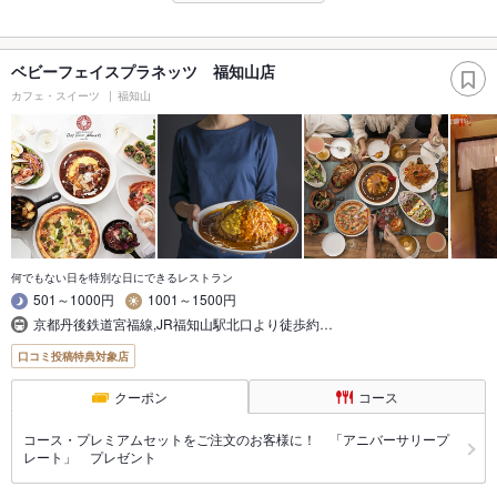
ベビーフェイスプラネッツ 福知山店
カフェ・スイーツ
福知山
何でもない日を特別な日にできるレストラン
501～1000円
1001～1500円
京都丹後鉄道宮福線,JR福知山駅北口より徒歩約…
口コミ投稿特典対象店
クーポン
コース
コース・プレミアムセットをご注文のお客様に！ 「アニバーサリープ
レート」 プレゼント