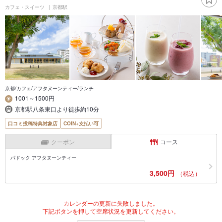
カフェ・スイーツ
京都駅
京都/カフェ/アフタヌーンティー/ランチ
1001～1500円
京都駅八条東口より徒歩約10分
口コミ投稿特典対象店
COIN+支払い可
クーポン
コース
パドック アフタヌーンティー
3,500円
（税込）
カレンダーの更新に失敗しました。
下記ボタンを押して空席状況を更新してください。