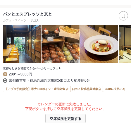
パンとエスプレッソと京と
カフェ・スイーツ
丸太町
京都らしさを堪能できるベーカリーカフェ♪
2001～3000円
京都市営地下鉄烏丸線丸太町駅5出口より徒歩約6分
【アプリ予約限定】最大350ポイント還元対象店
口コミ投稿特典対象店
COIN+支払い可
カレンダーの更新に失敗しました。
下記ボタンを押して空席状況を更新してください。
空席状況を更新する