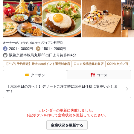
オーナーがこだわりぬいたハワイアン料理◎
2001～3000円
1501～2000円
阪急京都本線烏丸駅22出口より徒歩約4分
【アプリ予約限定】最大800ポイント還元対象店
口コミ投稿特典対象店
COIN+支払い可
クーポン
コース
【お誕生日の方へ！】デザートご注文時に誕生日仕様に変更いたしま
す！
カレンダーの更新に失敗しました。
下記ボタンを押して空席状況を更新してください。
空席状況を更新する