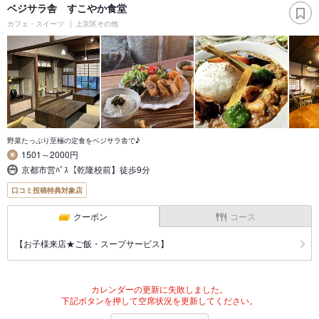
ベジサラ舎 すこやか食堂
カフェ・スイーツ
上京区その他
野菜たっぷり至極の定食をベジサラ舎で♪
1501～2000円
京都市営ﾊﾞｽ【乾隆校前】徒歩9分
口コミ投稿特典対象店
クーポン
コース
【お子様来店★ご飯・スープサービス】
カレンダーの更新に失敗しました。
下記ボタンを押して空席状況を更新してください。