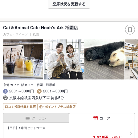
空席状況を更新する
Cat＆Animal Cafe Noah's Ark 祇園店
カフェ・スイーツ
祇園
京都 カフェ 猫カフェ 祇園 河原町
2001～3000円
2001～3000円
京阪本線祇園四条駅下車 徒歩5分
口コミ投稿特典対象店
ポイントプラス対象店
クーポン
コース
【平日】1時間セットコース
3,025円
（税込）