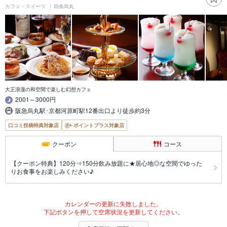
カフェ・スイーツ
四条烏丸
大正浪漫の和空間で楽しむ幻想カフェ
2001～3000円
阪急烏丸駅･京都河原町駅12番出口より徒歩約3分
口コミ投稿特典対象店
ポイントプラス対象店
クーポン
コース
【クーポン特典】120分⇒150分飲み放題に★居心地◎な空間でゆった
りお食事をお楽しみください♪
カレンダーの更新に失敗しました。
下記ボタンを押して空席状況を更新してください。