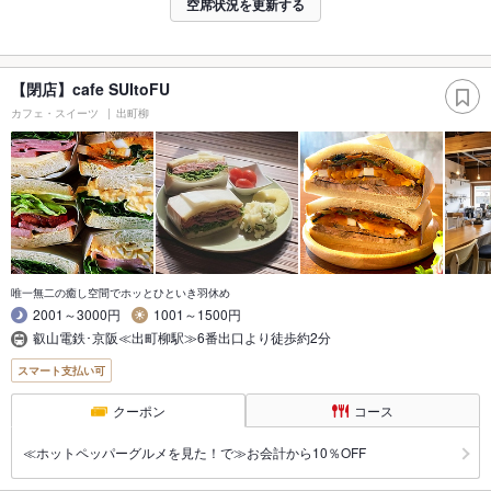
空席状況を更新する
【閉店】cafe SUItoFU
カフェ・スイーツ
出町柳
唯一無二の癒し空間でホッとひといき羽休め
2001～3000円
1001～1500円
叡山電鉄･京阪≪出町柳駅≫6番出口より徒歩約2分
スマート支払い可
クーポン
コース
≪ホットペッパーグルメを見た！で≫お会計から10％OFF