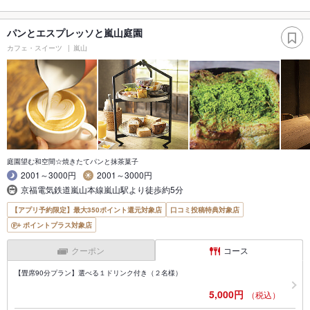
パンとエスプレッソと嵐山庭園
カフェ・スイーツ
嵐山
庭園望む和空間☆焼きたてパンと抹茶菓子
2001～3000円
2001～3000円
京福電気鉄道嵐山本線嵐山駅より徒歩約5分
【アプリ予約限定】最大350ポイント還元対象店
口コミ投稿特典対象店
ポイントプラス対象店
クーポン
コース
【畳席90分プラン】選べる１ドリンク付き（２名様）
5,000円
（税込）