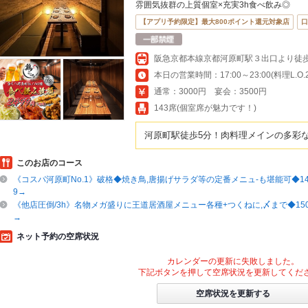
雰囲気抜群の上質個室×充実3h食べ飲み◎
【アプリ予約限定】最大800ポイント還元対象店
口
本日の営業時間：17:00～23:00(料理L.O.22
通常：3000円 宴会：3500円
143席(個室席が魅力です！)
河原町駅徒歩5分！肉料理メインの多彩なコ
このお店のコース
《コスパ河原町No.1》破格◆焼き鳥,唐揚げサラダ等の定番メニュ-も堪能可◆14
9→
《他店圧倒/3h》名物メガ盛りに王道居酒屋メニュー各種+つくねに,〆まで◆150
→
ネット予約の空席状況
カレンダーの更新に失敗しました。
下記ボタンを押して空席状況を更新してくだ
空席状況を更新する