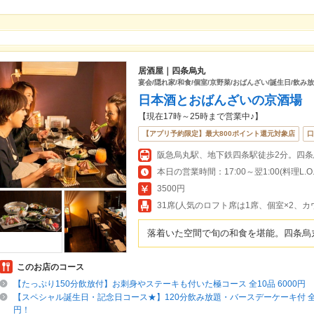
居酒屋｜四条烏丸
宴会/隠れ家/和食/個室/京野菜/おばんざい/誕生日/飲み
日本酒とおばんざいの京酒場
【現在17時～25時まで営業中♪】
【アプリ予約限定】最大800ポイント還元対象店
口
本日の営業時間：17:00～翌1:00(料理L.O.翌
3500円
31席(人気のロフト席は1席、個室×2、
落着いた空間で旬の和食を堪能。四条烏
このお店のコース
【たっぷり150分飲放付】お刺身やステーキも付いた極コース 全10品 6000円
【スペシャル誕生日・記念日コース★】120分飲み放題・バースデーケーキ付 全10
円！