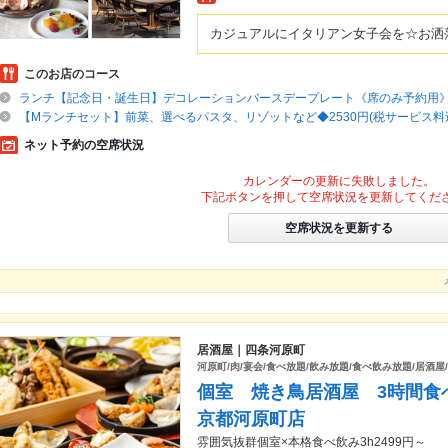
カジュアルにイタリアン女子会を☆お洒落
このお店のコース
ランチ【記念日・誕生日】デコレーションバースデープレート《席のみ予約用
【Mランチセット】前菜、選べるパスタ、リゾットなど◆2530円(税サービス料
ネット予約の空席状況
カレンダーの更新に失敗しました。
下記ボタンを押して空席状況を更新してくだ
空席状況を更新する
居酒屋｜四条河原町
河原町/肉/宴会/食べ放題/飲み放題/食べ飲み放題/居酒屋
個室 焼き鳥居酒屋 3時間
京都河原町店
雰囲気抜群個室×本格食べ飲み3h2499円～