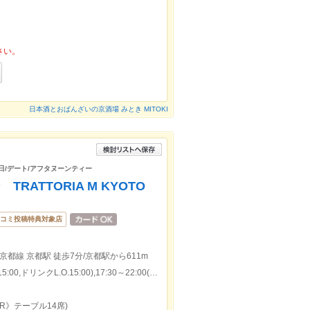
さい。
日本酒とおばんざいの京酒場 みとき MITOKI
生日/デート/アフタヌーンティー
ATTORIA M KYOTO
コミ投稿特典対象店
京都線 京都駅 徒歩7分/京都駅から611m
本日の営業時間：11:30～17:00(料理L.O.15:00,ドリンクL.O.15:00),17:30～22:00(料理L.O.21:00,ドリンクL.O.21:30)
R》テーブル14席)