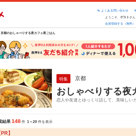
よくある問い合わせ
ようこそ、
さん
ゲスト
会員登録する（無料）
京都のおしゃべりする夜カフェ夜ごはん
京都
特集
おしゃべりする夜
恋人や友達とゆっくり話して、美味しい
148
索結果
件
1～20
件を表示
【PR】