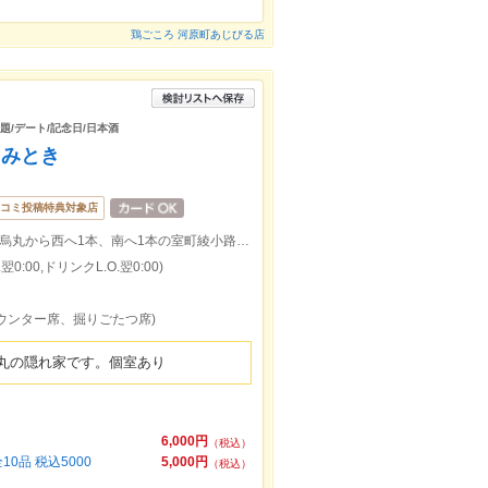
鶏ごころ 河原町あじびる店
放題/デート/記念日/日本酒
 みとき
コミ投稿特典対象店
阪急烏丸駅、地下鉄四条駅徒歩2分。四条烏丸から西へ1本、南へ1本の室町綾小路のお店。
0:00,ドリンクL.O.翌0:00)
カウンター席、掘りごたつ席)
丸の隠れ家です。個室あり
6,000円
（税込）
品 税込5000
5,000円
（税込）