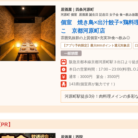
居酒屋｜四条河原町
河原町 個室 居酒屋 誕生日 記念日 女子会 食べ飲み放題
個室 焼き鳥×出汁餃子×鶏料
こ 京都河原町店
雰囲気抜群の上質個室×充実3h食べ飲み◎
【アプリ予約限定】最大800ポイント還元対象店
口
本日の営業時間：17:00～23:00(料理L.O.22
通常：3000円 宴会：3500円
143席(個室席が魅力です！)
河原町駅徒歩3分！肉料理メインの多彩なコ
【PR】
居酒屋｜西院