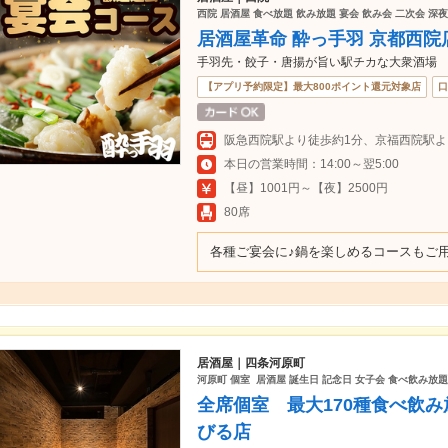
西院 居酒屋 食べ放題 飲み放題 宴会 飲み会 二次会 
居酒屋革命 酔っ手羽 京都西院
手羽先・餃子・唐揚が旨い駅チカな大衆酒場
【アプリ予約限定】最大800ポイント還元対象店
口
本日の営業時間：14:00～翌5:00
【昼】1001円～【夜】2500円
80席
各種ご宴会に♪鍋を楽しめるコースもご
居酒屋｜四条河原町
河原町 個室 居酒屋 誕生日 記念日 女子会 食べ飲み放題 
全席個室 最大170種食べ飲
びる店