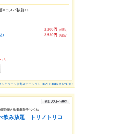
×コスパ抜群♪♪
》
2,200円
（税込）
込)
2,530円
（税込）
さい。
メルキュール京都ステーション TRATTORIA M KYOTO
/個室/焼き鳥/鉄板餃子/つくね
食べ飲み放題 トリノトリコ