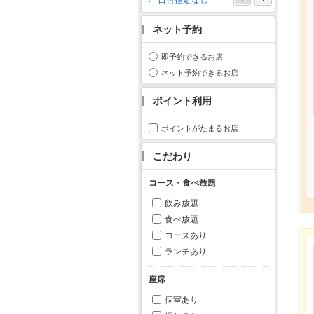
日付指定なし
月
火
水
木
金
土
日
ネット予約
1
2
3
4
5
6
7
8
9
10
11
即予約できるお店
12
13
14
15
16
17
18
ネット予約できるお店
19
20
21
22
23
24
25
ポイント利用
26
27
28
29
30
31
ポイントがたまるお店
こだわり
コース・食べ放題
飲み放題
食べ放題
コースあり
ランチあり
座席
個室あり