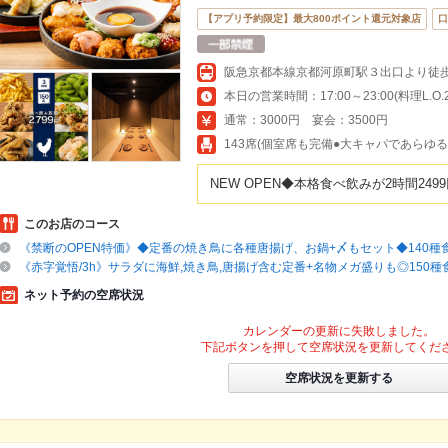
【アプリ予約限定】最大800ポイント還元対象店
口
本日の営業時間：17:00～23:00(料理L.O.22
通常：3000円 宴会：3500円
143席(個室席も完備●大キャパであらゆ
NEW OPEN◆本格食べ飲みが2時間24
このお店のコース
《禁断のOPEN特価》◆定番の焼き鳥に各種唐揚げ、お鍋+〆もセット◆140種食
《赤字覚悟/3h》サラダに海鮮,焼き鳥,唐揚げ含む定番+名物メガ盛りも◎150種食
ネット予約の空席状況
カレンダーの更新に失敗しました。
下記ボタンを押して空席状況を更新してくだ
空席状況を更新する