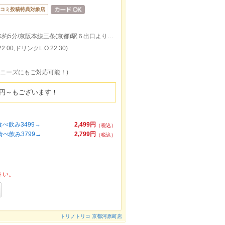
コミ投稿特典対象店
阪急京都本線京都河原町駅３出口より徒歩約5分/京阪本線三条(京都)駅６出口より徒歩約7分
:00,ドリンクL.O.22:30)
るニーズにもご対応可能！)
99円～もございます！
べ飲み3499→
2,499円
（税込）
べ飲み3799→
2,799円
（税込）
さい。
トリノトリコ 京都河原町店