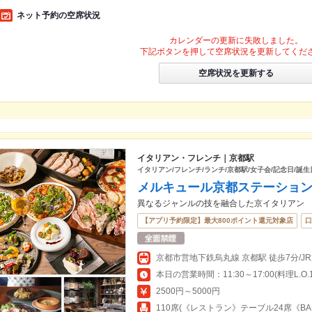
ネット予約の空席状況
カレンダーの更新に失敗しました。
下記ボタンを押して空席状況を更新してくだ
空席状況を更新する
イタリアン・フレンチ｜京都駅
イタリアン/フレンチ/ランチ/京都駅/女子会/記念日/誕
メルキュール京都ステーション TR
異なるジャンルの技を融合した京イタリアン
【アプリ予約限定】最大800ポイント還元対象店
口
京都市営地下鉄烏丸線 京都駅 徒歩7分/JR
2500円～5000円
110席(《レストラン》テーブル24席《BA