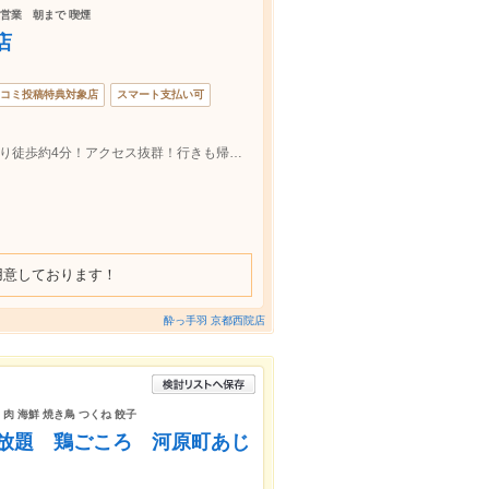
深夜営業 朝まで 喫煙
店
コミ投稿特典対象店
スマート支払い可
阪急西院駅より徒歩約1分、京福西院駅より徒歩約4分！アクセス抜群！行きも帰りも楽ちんな酔っ手羽で宴会しませんか？
用意しております！
酔っ手羽 京都西院店
肉 海鮮 焼き鳥 つくね 餃子
み放題 鶏ごころ 河原町あじ