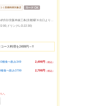
コミ投稿特典対象店
阪急京都本線京都河原町駅３出口より徒歩約5分/京阪本線三条(京都)駅６出口より徒歩約7分！駅からスグの好立地です！★
:00,ドリンクL.O.22:30)
ース料理を2499円～!!
0種食べ飲み349
2,499円
（税込）
種食べ飲み3799
2,799円
（税込）
さい。