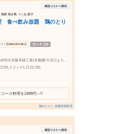
 海鮮 焼き鳥 つくね 餃子
理 食べ飲み放題 鶏のとり
コミ投稿特典対象店
阪急京都本線京都河原町駅３出口より徒歩約5分/京阪本線三条(京都)駅６出口より徒歩約7分の好立地
:00,ドリンクL.O.22:30)
ース料理を2499円～!!
鶏のとりこ 京都河原町店