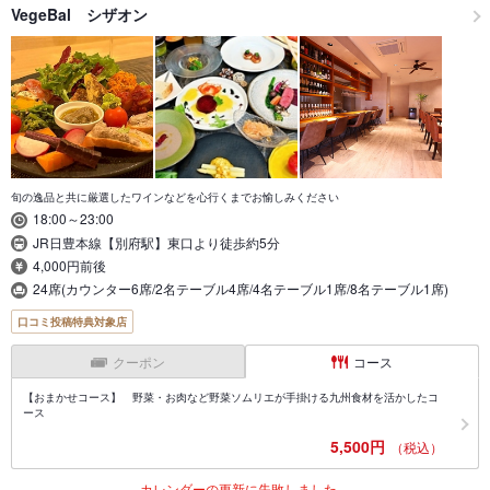
VegeBal シザオン
旬の逸品と共に厳選したワインなどを心行くまでお愉しみください
18:00～23:00
JR日豊本線【別府駅】東口より徒歩約5分
4,000円前後
24席(カウンター6席/2名テーブル4席/4名テーブル1席/8名テーブル1席)
口コミ投稿特典対象店
クーポン
コース
【おまかせコース】 野菜・お肉など野菜ソムリエが手掛ける九州食材を活かしたコ
ース
5,500円
（税込）
カレンダーの更新に失敗しました。