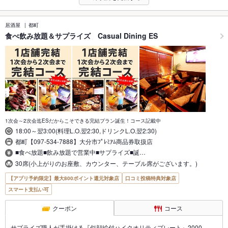
居酒屋
都町
食べ飲み放題＆サプライズ Casual Dining ES
1次会～2次会迄ESだからこそできる完結プラン誕生！コース記載中
18:00～翌3:00(料理L.O.翌2:30,ドリンクL.O.翌2:30)
都町【097-534-7888】大分市ﾌﾟﾚﾐｱﾑ商品券取扱店
■食べ放題■飲み放題で営業中■サプライズ■誕…
30席(小上がりのお座敷、カウンター、テーブル席がございます。)
【アプリ予約限定】最大800ポイント還元対象店
口コミ投稿特典対象店
スマート支払い可
クーポン
コース
サプライズ職人が手掛ける『似顔絵付ハイクオリティプレート』2000