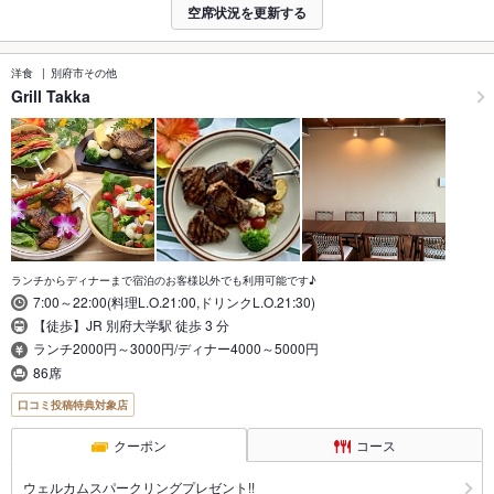
空席状況を更新する
洋食
別府市その他
Grill Takka
ランチからディナーまで宿泊のお客様以外でも利用可能です♪
7:00～22:00(料理L.O.21:00,ドリンクL.O.21:30)
【徒歩】JR 別府大学駅 徒歩 3 分
ランチ2000円～3000円/ディナー4000～5000円
86席
口コミ投稿特典対象店
クーポン
コース
ウェルカムスパークリングプレゼント!!