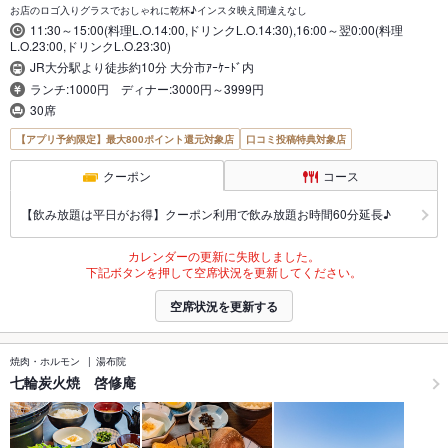
お店のロゴ入りグラスでおしゃれに乾杯♪インスタ映え間違えなし
11:30～15:00(料理L.O.14:00,ドリンクL.O.14:30),16:00～翌0:00(料理
L.O.23:00,ドリンクL.O.23:30)
JR大分駅より徒歩約10分 大分市ｱｰｹｰﾄﾞ内
ランチ:1000円 ディナー:3000円～3999円
30席
【アプリ予約限定】最大800ポイント還元対象店
口コミ投稿特典対象店
クーポン
コース
【飲み放題は平日がお得】クーポン利用で飲み放題お時間60分延長♪
カレンダーの更新に失敗しました。
下記ボタンを押して空席状況を更新してください。
空席状況を更新する
焼肉・ホルモン
湯布院
七輪炭火焼 啓修庵