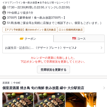
イタリアン×ワイン食べ飲み放題★女子会など様々なシーンで！
17:30～22:30(料理L.O.22:00,ドリンクL.O.22:00)
ﾄｷﾊ会館より徒歩1分
3700円【豪華食材！食べ飲み放題3700円～】
51席(各種ご宴会等お気軽に店舗までご相談下さい。個室もございます。)
【アプリ予約限定】最大800ポイント還元対象店
口コミ投稿特典対象店
クーポン
コース
お誕生日・記念日に… 《デザートプレート》サービス♪
カレンダーの更新に失敗しました。
下記ボタンを押して空席状況を更新してください。
空席状況を更新する
居酒屋
中央町
個室居酒屋 焼き鳥 旬の海鮮 飲み放題 縁や 大分駅前店