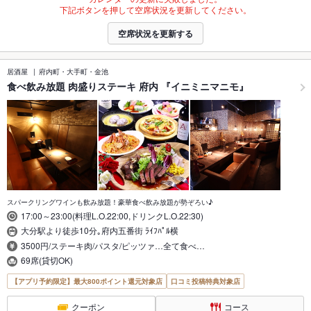
下記ボタンを押して空席状況を更新してください。
空席状況を更新する
居酒屋
府内町・大手町・金池
食べ飲み放題 肉盛りステーキ 府内 『イニミニマニモ』
スパークリングワインも飲み放題！豪華食べ飲み放題が勢ぞろい♪
17:00～23:00(料理L.O.22:00,ドリンクL.O.22:30)
大分駅より徒歩10分｡府内五番街 ﾗｲﾌﾊﾟﾙ横
3500円/ステーキ肉/パスタ/ピッツァ…全て食べ…
69席(貸切OK)
【アプリ予約限定】最大800ポイント還元対象店
口コミ投稿特典対象店
クーポン
コース