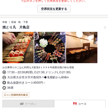
下記ボタンを押して空席状況を更新してください。
空席状況を更新する
和食
高城・牧・下郡
焼とり凡 片島店
お仕事帰りのごはん利用も大歓迎♪１９９６年創業自慢の味を堪能
17:30～22:00(料理L.O.21:30,ドリンクL.O.21:30)
大分県大分市大字片島925-1◆滝尾駅から808m
飲み放題付きコース4500円～
36席
口コミ投稿特典対象店
クーポン
コース