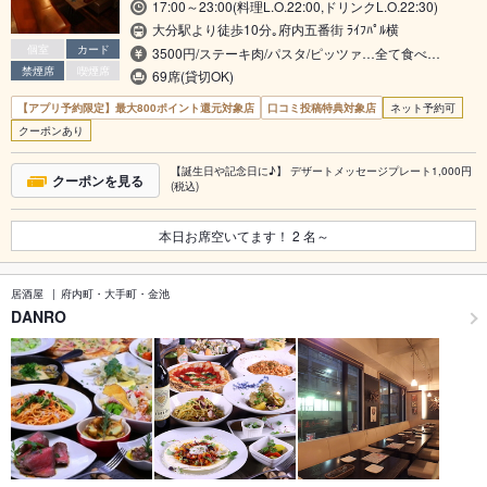
17:00～23:00(料理L.O.22:00,ドリンクL.O.22:30)
大分駅より徒歩10分｡府内五番街 ﾗｲﾌﾊﾟﾙ横
個室
カード
3500円/ステーキ肉/パスタ/ピッツァ…全て食べ…
禁煙席
喫煙席
69席(貸切OK)
【アプリ予約限定】最大800ポイント還元対象店
口コミ投稿特典対象店
ネット予約可
クーポンあり
【誕生日や記念日に♪】 デザートメッセージプレート1,000円
クーポンを見る
(税込)
本日お席空いてます！
2
名～
居酒屋
府内町・大手町・金池
DANRO