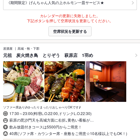
《期間限定》げんちゃん人気の上ホルモン一皿サービス★
カレンダーの更新に失敗しました。
下記ボタンを押して空席状況を更新してください。
空席状況を更新する
居酒屋
高城・牧・下郡
元祖 炭火焼き鳥 とりぞう 萩原店 1羽め
ソファー席あり♪ゆったりまったりおしゃべりOKです♪
17:30～23:00(料理L.O.22:00,ドリンクL.O.22:30)
萩原の毘沙門天を高城方面に右折｡黄色い看板が…
飲み放題付きコースは5500円からご用意！
40席(ソファ席・カウンター席・座敷をご用意☆10名様以上でもOK！)