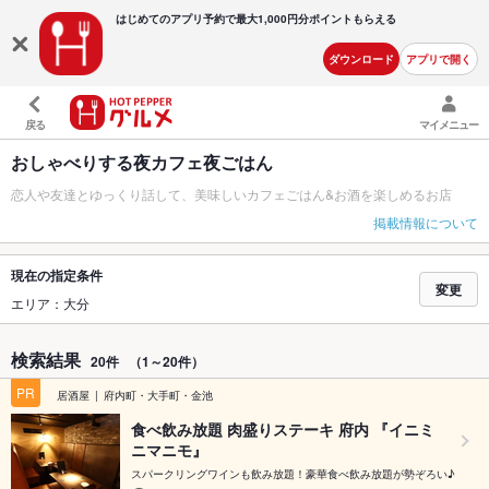
はじめてのアプリ予約で最大
1,000円分ポイントもらえる
ダウンロード
アプリで開く
戻る
マイメニュー
おしゃべりする夜カフェ夜ごはん
恋人や友達とゆっくり話して、美味しいカフェごはん&お酒を楽しめるお店
掲載情報について
現在の指定条件
変更
エリア：大分
検索結果
20件
（1～20件）
PR
居酒屋
府内町・大手町・金池
食べ飲み放題 肉盛りステーキ 府内 『イニミ
ニマニモ』
スパークリングワインも飲み放題！豪華食べ飲み放題が勢ぞろい♪