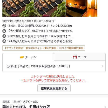
個室で楽しむ焼き鳥と海鮮！宴会コース4000円～
16:00～翌0:00(料理L.O.23:00,ドリンクL.O.23:30)
【大分駅徒歩3分】個室で楽しむ焼き鳥と旬の海鮮
個室で愉しむ焼き鳥と旬の海鮮！飲み放題付きコ…
144席(少人数から団体まで対応できる多彩な個室)
【アプリ予約限定】最大800ポイント還元対象店
口コミ投稿特典対象店
クーポン
コース
【お料理は単品で】2時間飲み放題のみ【1980円】
カレンダーの更新に失敗しました。
下記ボタンを押して空席状況を更新してください。
空席状況を更新する
居酒屋
府内町・大手町・金池
陽はまたのぼる 竹田はなれ店