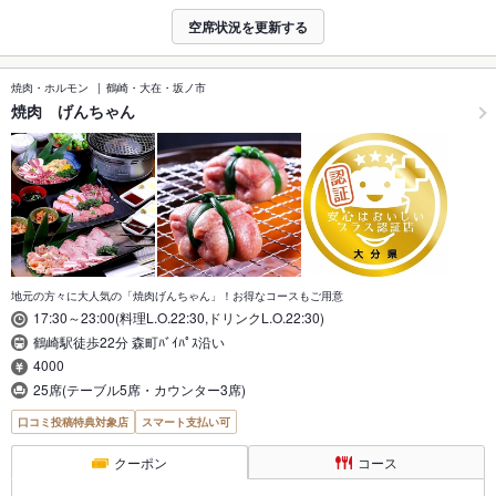
空席状況を更新する
焼肉・ホルモン
鶴崎・大在・坂ノ市
焼肉 げんちゃん
地元の方々に大人気の「焼肉げんちゃん」！お得なコースもご用意
17:30～23:00(料理L.O.22:30,ドリンクL.O.22:30)
鶴崎駅徒歩22分 森町ﾊﾞｲﾊﾟｽ沿い
4000
25席(テーブル5席・カウンター3席)
口コミ投稿特典対象店
スマート支払い可
クーポン
コース