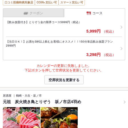
口コミ投稿特典対象店
COIN+支払い可
スマート支払い可
クーポン
コース
【飲み放題付き】とりぞう金の限界コース5999円（税込）
5,999円
（税込）
【当日ＯＫ！】お酒を3杯以上飲むお客様にオススメ！！150分単品飲み放題プラン
2999円
3,298円
（税込）
カレンダーの更新に失敗しました。
下記ボタンを押して空席状況を更新してください。
空席状況を更新する
居酒屋
鶴崎・大在・坂ノ市
元祖 炭火焼き鳥とりぞう 坂ノ市店4羽め