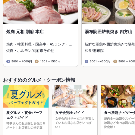
焼肉 元相 別府 本店
湯布院囲炉裏焼き 四方山
焼肉・韓国料理・国産牛・A5ランク・…
新鮮な軍鶏を囲炉裏焼きで堪
焼肉・ホルモン/別府市その他
和食/湯布院
3001～4000円
1001～1500円
3001～4000円
3001～400
おすすめのグルメ・クーポン情報
夏グルメ・宴会パーフ
女子会完全ガイド
食べ放題ナビゲー
ェクトガイド
女子会向けサービスが充実し
焼肉食べ放題やスイー
ているお得なお店がいっぱ
放題など食べ放題お店
幹事さんのお店探しを強力サ
い！
決定版！
ポート！お店探しの決定版！