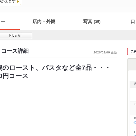
つかえます
ュー
店内・外観
写真
口
(35)
ィグレ コース詳細
予
2026/02/06 更新
鴨のロースト、パスタなど全7品・・・
00円コース
1
1