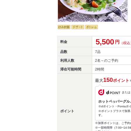
5,500
円
料金
（税込
品数
7品
利用人数
2名～
のご予約
滞在可能時間
2時間
150
最大
ポイント
または
ホットペッパーグル
※dポイント・Ponta
ポイント
※ポイントプラスで加算
す。
※加算ポイントは、ご予約
※一部時間帯（7:00~1