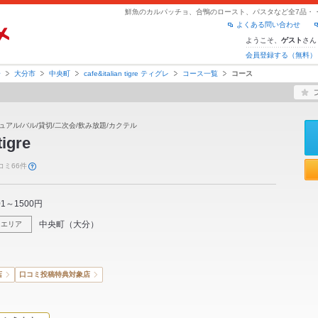
よくある問い合わせ
ようこそ、
さん
ゲスト
会員登録する（無料）
分
大分市
中央町
cafe&italian tigre ティグレ
コース一覧
コース
ュアル/バル/貸切/二次会/飲み放題/カクテル
tigre
コミ66件
01～1500円
中央町
（
大分
）
エリア
店
口コミ投稿特典対象店