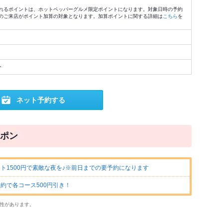
れるポイントは、ホットペッパーグルメ限定ポイントになります。対象日時の予約
のご来店がポイント加算の対象となります。加算ポイントに関する詳細は
こちら
を
分
ネット予約する
ポン
ト1500円で素敵な夜を♪※前日までの要予約になります
約で各コース500円引き！
性があります。