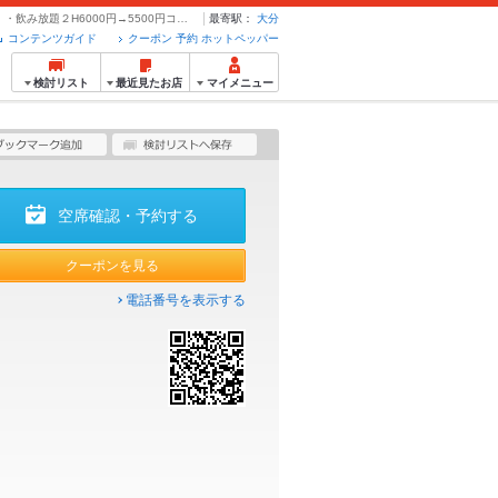
鮮魚のカルパッチョ、合鴨のロースト、パスタなど全7品・・・飲み放題２H6000円→5500円コース | cafe&italian tigre ティグレ - クーポン・予約のホットペッパーグルメ
最寄駅：
大分
コンテンツガイド
クーポン 予約 ホットペッパー
検討リスト
最近見たお店
マイメニュー
空席確認・予約する
クーポンを見る
電話番号を表示する