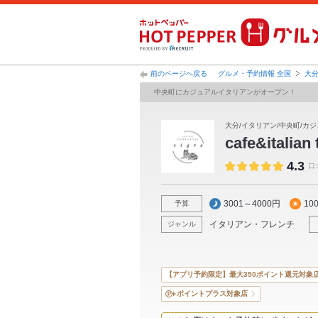
前のページへ戻る
グルメ・予約情報 全国
大
中央町にカジュアルイタリアンがオープン！
大分/イタリアン/中央町/カジ
cafe&italian 
4.3
口
3001～4000円
10
予算
イタリアン・フレンチ
ジャンル
【アプリ予約限定】最大350ポイント還元対象
ポイントプラス対象店