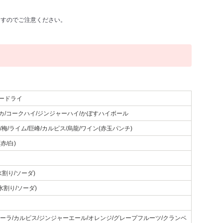
ますのでご注意ください。
ードライ
カ/コークハイ/ジンジャーハイ/かぼすハイボール
/梅/ライム/巨峰/カルピス/烏龍/ワイン(赤玉パンチ)
赤/白)
水割り/ソーダ)
水割り/ソーダ)
ーラ/カルピス/ジンジャーエール/オレンジ/グレープフルーツ/クランベ