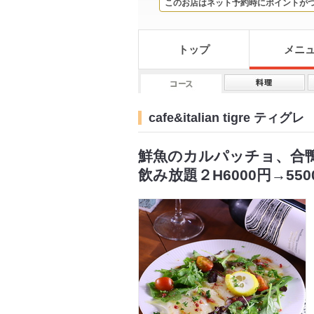
このお店はネット予約時にポイントが
トップ
メニ
cafe&italian tigre テ
鮮魚のカルパッチョ、合
飲み放題２H6000円→55