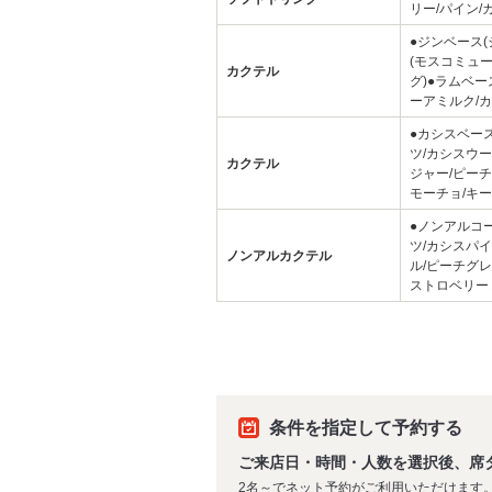
リー/パイン/
●ジンベース(
(モスコミュ
カクテル
グ)●ラムベー
ーアミルク/カ
●カシスベー
ツ/カシスウ
カクテル
ジャー/ピーチ
モーチョ/キー
●ノンアルコ
ツ/カシスパ
ノンアルカクテル
ル/ピーチグ
ストロベリー
条件を指定して予約する
ご来店日・時間・人数を選択後、席
2名～でネット予約がご利用いただけます