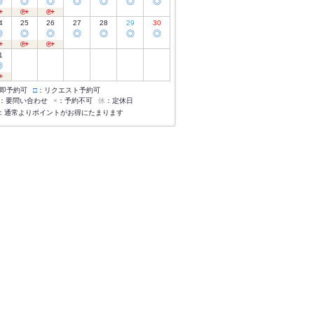
◎
◎
◎
◎
◎
◎
◎
4
25
26
27
28
29
30
◎
◎
◎
◎
◎
◎
◎
1
◎
即予約可
□
：リクエスト予約可
：要問い合わせ
×
：予約不可
休
：定休日
：通常よりポイントがお得にたまります