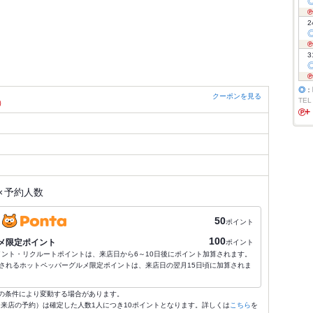
2
3
◎
：
クーポンを見る
TEL
）
×
予約人数
50
ポイント
100
メ限定ポイント
ポイント
ポイント・リクルートポイントは、来店日から6～10日後にポイント加算されます。
されるホットペッパーグルメ限定ポイントは、来店日の翌月15日頃に加算されま
の条件により変動する場合があります。
4:59来店の予約）は確定した人数1人につき10ポイントとなります。詳しくは
こちら
を