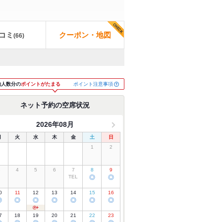
コミ
クーポン・地図
(
66
)
ポイント注意事項
約人数分の
ポイントがたまる
ネット予約の空席状況
2026年08月
月
火
水
木
金
土
日
1
2
3
4
5
6
7
8
9
TEL
◎
◎
0
11
12
13
14
15
16
◎
◎
◎
◎
◎
◎
◎
7
18
19
20
21
22
23