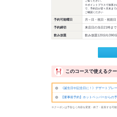
ご覧ください。
※ポイントプラスで加算さ
で、予約日が翌々月末まで
ご確認ください
予約可能曜日
月～日・祝日・祝前日
予約締切
来店日の当日21時まで
飲み放題
飲み放題120分/LO90
このコースで使えるクー
《誕生日や記念日に！》デザートプレー
【要事前予約】ホットペッパーからの予
※クーポンは予告なく内容を変更・終了・延長する可能