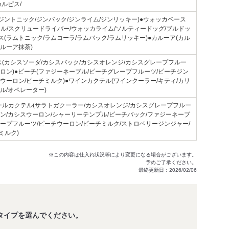
カルピス/
ジントニック/ジンバック/ジンライム/ジンリッキー)●ウォッカベース
ール/スクリュードライバー/ウォッカライム/ソルティードッグ/ブルドッ
ス(ラムトニック/ラムコーラ/ラムバック/ラムリッキー)●カルーア(カル
ルーア抹茶)
ス(カシスソーダ/カシスバック/カシスオレンジ/カシスグレープフルー
ーロン)●ピーチ(ファジーネーブル/ピーチグレープフルーツ/ピーチジン
ウーロン/ピーチミルク)●ワインカクテル(ワインクーラー/キティ/カリ
ル/オペレーター)
ールカクテル(サラトガクーラー/カシスオレンジ/カシスグレープフルー
イン/カシスウーロン/シャーリーテンプル/ピーチバック/ファジーネーブ
レープフルーツ/ピーチウーロン/ピーチミルク/ストロベリージンジャー/
ミルク)
※この内容は仕入れ状況等により変更になる場合がございます。
予めご了承ください。
最終更新日：2026/02/06
タイプを選んでください。
。