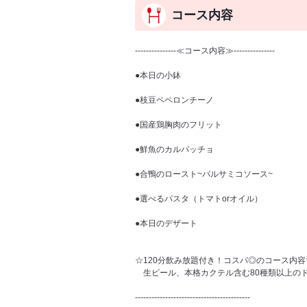
コース内容
---------------≪コース内容≫---------------
●本日の小鉢
●枝豆ペペロンチーノ
●国産鶏胸肉のフリット
●鮮魚のカルパッチョ
●合鴨のロースト~バルサミコソース~
●選べるパスタ（トマトorオイル）
●本日のデザート
☆120分飲み放題付き！コスパ◎のコース内容
生ビール、本格カクテル含む80種類以上の
------------------------------------------