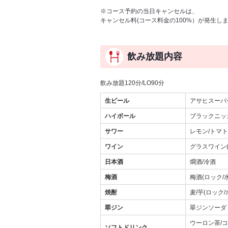
※コース予約の当日キャンセルは、
キャンセル料(コース料金の100%）が発生し
飲み放題内容
飲み放題120分/LO90分
生ビール
アサヒスーパ
ハイボール
ブラックニッ
サワー
レモン/トマト
ワイン
グラスワイン(
日本酒
燗酒/冷酒
梅酒
梅酒(ロック/
焼酎
麦/芋(ロック/
翠ジン
翠ジンソーダ
ウーロン茶/コ
ソフトドリンク