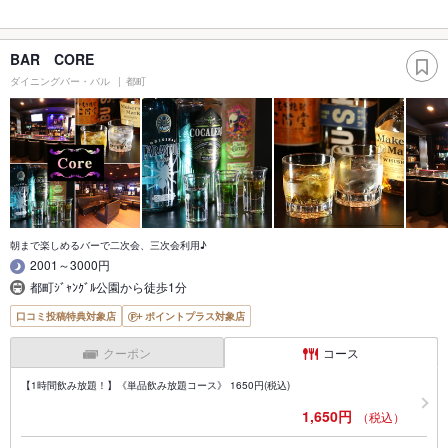
BAR CORE
ダイニングバー・バル
都町
朝まで楽しめるバーで二次会、三次会利用♪
2001～3000円
都町ｼﾞｬﾝｸﾞﾙ公園から徒歩1分
口コミ投稿特典対象店
ポイントプラス対象店
クーポン
コース
【1時間飲み放題！】《単品飲み放題コース》 1650円(税込)
1,650円
（税込）