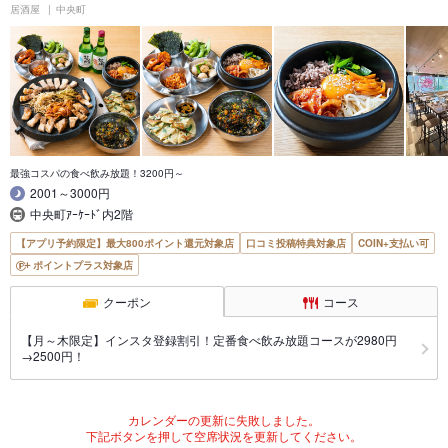
居酒屋
中央町
最強コスパの食べ飲み放題！3200円～
2001～3000円
中央町ｱｰｹｰﾄﾞ内2階
【アプリ予約限定】最大800ポイント還元対象店
口コミ投稿特典対象店
COIN+支払い可
ポイントプラス対象店
クーポン
コース
【月～木限定】インスタ登録割引！定番食べ飲み放題コースが2980円
→2500円！
カレンダーの更新に失敗しました。
下記ボタンを押して空席状況を更新してください。