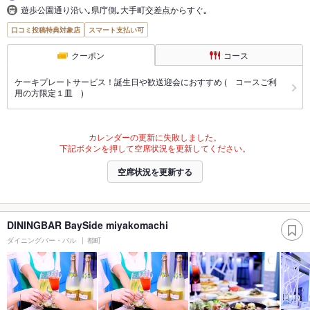
遊歩公園通り沿い｡県庁側｡大手町交差点からすぐ｡
口コミ投稿特典対象店
スマート支払い可
クーポン
コース
ケーキプレートサービス！誕生日や歓送迎会におすすめ ( コースご利
用の方限定１皿 )
カレンダーの更新に失敗しました。
下記ボタンを押して空席状況を更新してください。
空席状況を更新する
DININGBAR BaySide miyakomachi
ダイニングバー・バル
都町