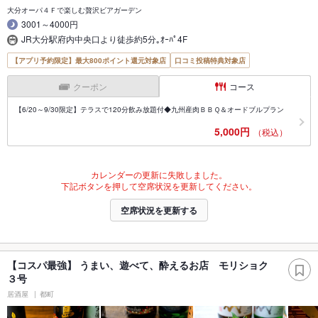
大分オーパ４Ｆで楽しむ贅沢ビアガーデン
3001～4000円
JR大分駅府内中央口より徒歩約5分｡ｵｰﾊﾟ4F
【アプリ予約限定】最大800ポイント還元対象店
口コミ投稿特典対象店
クーポン
コース
【6/20～9/30限定】テラスで120分飲み放題付◆九州産肉ＢＢＱ＆オードブルプラン
5,000円
（税込）
カレンダーの更新に失敗しました。
下記ボタンを押して空席状況を更新してください。
空席状況を更新する
【コスパ最強】 うまい、遊べて、酔えるお店 モリショク
３号
居酒屋
都町