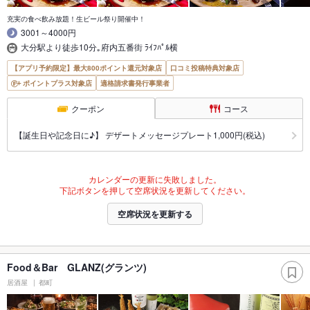
充実の食べ飲み放題！生ビール祭り開催中！
3001～4000円
大分駅より徒歩10分｡府内五番街 ﾗｲﾌﾊﾟﾙ横
【アプリ予約限定】最大800ポイント還元対象店
口コミ投稿特典対象店
ポイントプラス対象店
適格請求書発行事業者
クーポン
コース
【誕生日や記念日に♪】 デザートメッセージプレート1,000円(税込)
カレンダーの更新に失敗しました。
下記ボタンを押して空席状況を更新してください。
空席状況を更新する
Food＆Bar GLANZ(グランツ)
居酒屋
都町