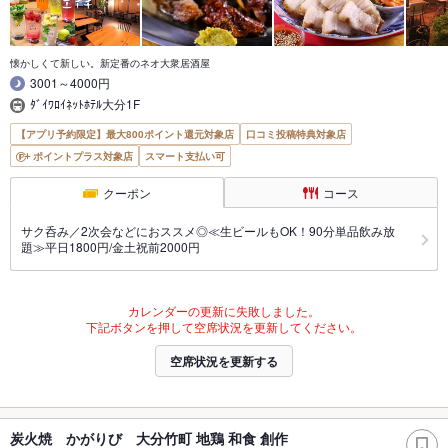
懐かしくて新しい。新定番のネオ大衆居酒屋
3001～4000円
ﾀﾞｲﾜﾛｲﾈｯﾄﾎﾃﾙ大分1F
【アプリ予約限定】最大800ポイント還元対象店
口コミ投稿特典対象店
ポイントプラス対象店
スマート支払い可
クーポン
コース
サク呑み／2次会などにおススメ◎≪生ビールもOK！90分単品飲み放
題≫平日1800円/金土祝前2000円
カレンダーの更新に失敗しました。
下記ボタンを押して空席状況を更新してください。
空席状況を更新する
炭火焼 かがりび 大分竹町 地鶏 和食 創作