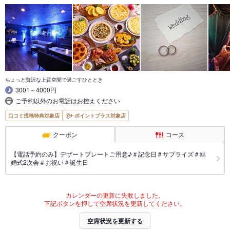
ちょっと贅沢な上質空間で過ごすひととき
3001～4000円
ご予約以外のお電話はお控えください
口コミ投稿特典対象店
ポイントプラス対象店
クーポン
コース
【電話予約のみ】デザートプレートご用意♪＃記念日＃サプライズ＃結
婚式2次会＃お祝い＃誕生日
カレンダーの更新に失敗しました。
下記ボタンを押して空席状況を更新してください。
空席状況を更新する