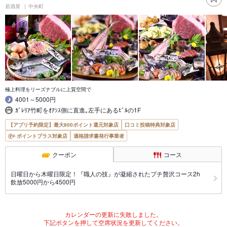
居酒屋
中央町
極上料理をリーズナブルに上質空間で
4001～5000円
ｶﾞﾚﾘｱ竹町をｵｱｼｽ側に直進｡左手にあるﾋﾞﾙの1F
【アプリ予約限定】最大800ポイント還元対象店
口コミ投稿特典対象店
ポイントプラス対象店
適格請求書発行事業者
クーポン
コース
日曜日から木曜日限定！『職人の技』が凝縮されたプチ贅沢コース2h
飲放5000円から4500円
カレンダーの更新に失敗しました。
下記ボタンを押して空席状況を更新してください。