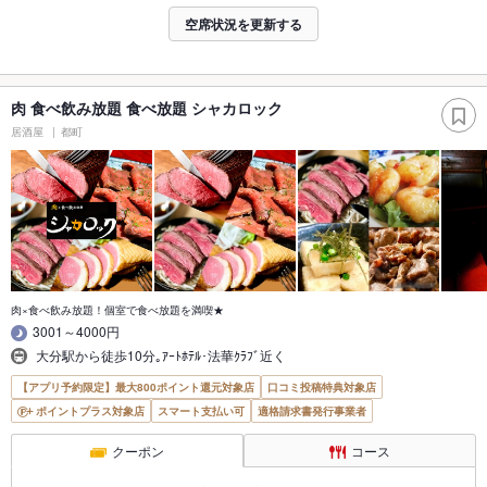
空席状況を更新する
肉 食べ飲み放題 食べ放題 シャカロック
居酒屋
都町
肉×食べ飲み放題！個室で食べ放題を満喫★
3001～4000円
大分駅から徒歩10分｡ｱｰﾄﾎﾃﾙ･法華ｸﾗﾌﾞ近く
【アプリ予約限定】最大800ポイント還元対象店
口コミ投稿特典対象店
ポイントプラス対象店
スマート支払い可
適格請求書発行事業者
クーポン
コース