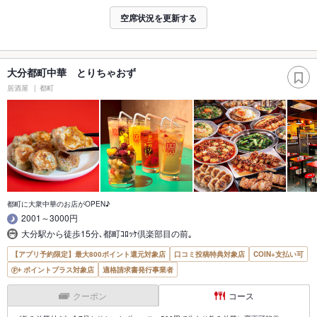
空席状況を更新する
大分都町中華 とりちゃおず
居酒屋
都町
都町に大衆中華のお店がOPEN♪
2001～3000円
大分駅から徒歩15分､都町ｺﾛｯｹ倶楽部目の前｡
【アプリ予約限定】最大800ポイント還元対象店
口コミ投稿特典対象店
COIN+支払い可
ポイントプラス対象店
適格請求書発行事業者
クーポン
コース