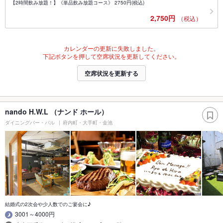
【2時間飲み放題！】《単品飲み放題コース》 2750円(税込)
2,750円
（税込）
カレンダーの更新に失敗しました。
下記ボタンを押して空席状況を更新してください。
空席状況を更新する
nando H.W.L （ナンド ホール）
ダイニングバー・バル
府内町・大手町・金池
結婚式の2次会や少人数でのご宴会に♪
3001～4000円