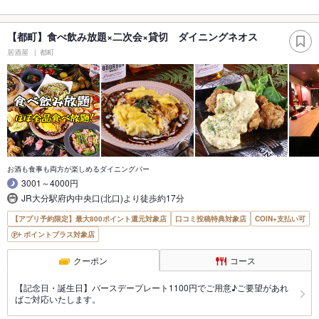
【都町】食べ飲み放題×二次会×貸切 ダイニングネオス
居酒屋
都町
お酒も食事も両方が楽しめるダイニングバー
3001～4000円
JR大分駅府内中央口(北口)より徒歩約17分
【アプリ予約限定】最大800ポイント還元対象店
口コミ投稿特典対象店
COIN+支払い可
ポイントプラス対象店
クーポン
コース
【記念日・誕生日】バースデープレート1100円でご用意♪ご要望があれ
ばご対応いたします。