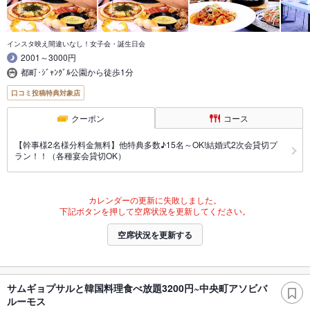
インスタ映え間違いなし！女子会・誕生日会
2001～3000円
都町･ｼﾞｬﾝｸﾞﾙ公園から徒歩1分
口コミ投稿特典対象店
クーポン
コース
【幹事様2名様分料金無料】他特典多数♪15名～OK!結婚式2次会貸切プ
ラン！！（各種宴会貸切OK）
カレンダーの更新に失敗しました。
下記ボタンを押して空席状況を更新してください。
空席状況を更新する
サムギョプサルと韓国料理食べ放題3200円~中央町アソビバ
ルーモス