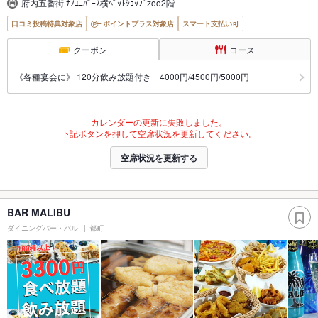
府内五番街 ﾅﾉﾕﾆﾊﾞｰｽ横ﾍﾟｯﾄｼｮｯﾌﾟzoo2階
口コミ投稿特典対象店
ポイントプラス対象店
スマート支払い可
クーポン
コース
《各種宴会に》 120分飲み放題付き 4000円/4500円/5000円
カレンダーの更新に失敗しました。
下記ボタンを押して空席状況を更新してください。
空席状況を更新する
BAR MALIBU
ダイニングバー・バル
都町