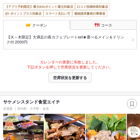
【アプリ予約限定】最大800ポイント還元対象店
口コミ投稿特典対象店
ポイントプラス対象店
スマート支払い可
適格請求書発行事業者
クーポン
コース
【火～木限定】大満足の夜カフェプレートset★選べるメイン＆ドリン
ク付 2000円
カレンダーの更新に失敗しました。
下記ボタンを押して空席状況を更新してください。
空席状況を更新する
サケメシスタンド食堂エイチ
居酒屋
府内町・大手町・金池