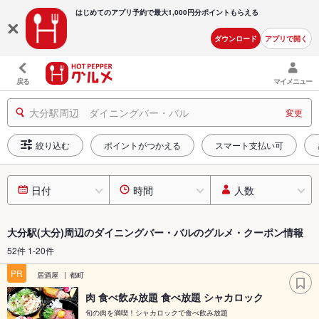
はじめてのアプリ予約で最大
1,000円分ポイントもらえる
ダウンロード
アプリで開く
戻る
マイメニュー
大分駅周辺 ダイニングバー・バル
変更
絞り込む
ポイントがつかえる
スマート支払い可
日付
時間
人数
大分駅(大分)周辺のダイニングバー・バルのグルメ・クーポン情報
52件 1-20件
PR
居酒屋
都町
肉 食べ飲み放題 食べ放題 シャカロック
旬の肉を満喫！シャカロックで食べ飲み放題