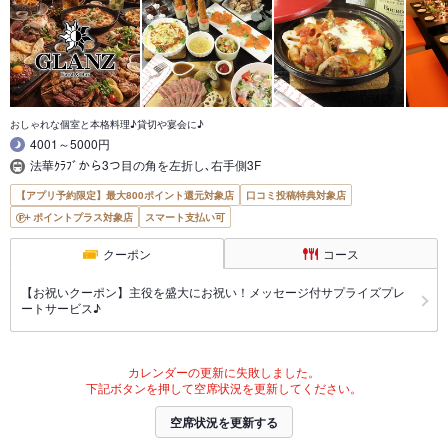
おしゃれな個室と本格料理♪貸切や宴会に♪
4001～5000円
法華ｸﾗﾌﾞから3つ目の角を左折し､右手側3F
【アプリ予約限定】最大800ポイント還元対象店
口コミ投稿特典対象店
ポイントプラス対象店
スマート支払い可
クーポン
コース
【お祝いクーポン】主役を盛大にお祝い！メッセージ付サプライズプレ
ートサービス♪
カレンダーの更新に失敗しました。
下記ボタンを押して空席状況を更新してください。
空席状況を更新する