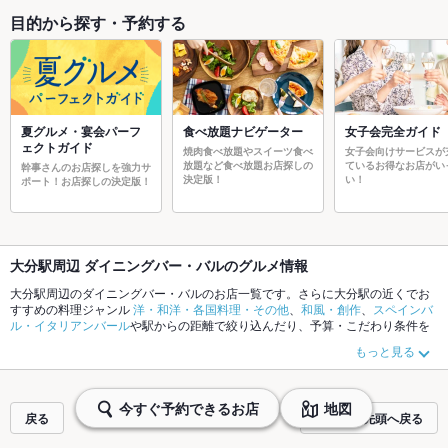
目的から探す・予約する
夏グルメ・宴会パーフ
食べ放題ナビゲーター
女子会完全ガイド
ェクトガイド
焼肉食べ放題やスイーツ食べ
女子会向けサービスが
放題など食べ放題お店探しの
ているお得なお店がい
幹事さんのお店探しを強力サ
決定版！
い！
ポート！お店探しの決定版！
大分駅周辺 ダイニングバー・バルのグルメ情報
大分駅周辺のダイニングバー・バルのお店一覧です。さらに大分駅の近くでお
すすめの料理ジャンル
洋・和洋・各国料理・その他
、
和風・創作
、
スペインバ
ル・イタリアンバール
や駅からの距離で絞り込んだり、予算・こだわり条件を
指定すれば、シーンや気分に合ったお店がサクサク探せます。ホットペッパー
もっと見る
グルメなら、お得なクーポンはもちろん、こだわりメニュー
にんにく料理
、
ロ
ーストビーフ
、
アヒージョ
や季節のおすすめ料理など、お店の最新情報をご紹
介しているので安心！24時間使える簡単便利なネット予約が使えるお店も拡大
中です。友達どうしの飲み会にも、会社の宴会にも、デートやパーティーにも
今すぐ予約できるお店
地図
戻る
ページの先頭へ戻る
お得に便利にホットペッパーグルメをご利用ください。