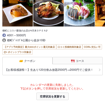
都町にコスパ最強のお店が4月末ＯＰＥＮ♪
4001～5000円
都町ｼﾞｬﾝｸﾞﾙ公園から徒歩10秒
【アプリ予約限定】最大800ポイント還元対象店
口コミ投稿特典対象店
COIN+支払い可
ポイントプラス対象店
クーポン
コース
【お客様感謝祭！】生あり120分飲み放題2500円→2000円でご提供！
カレンダーの更新に失敗しました。
下記ボタンを押して空席状況を更新してください。
空席状況を更新する