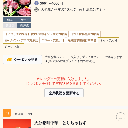
3001～4000円
大分駅から徒歩10分｡ｱｰﾄﾎﾃﾙ･法華ｸﾗﾌﾞ近く
個室
カード
禁煙席
喫煙席
【アプリ予約限定】最大800ポイント還元対象店
口コミ投稿特典対象店
ポイントプラス対象店
スマート支払い可
適格請求書発行事業者
ネット予約可
クーポンあり
大事な方へメッセージ入りサプライズプレートご準備します
クーポンを見る
★(食べ飲み放題プランご予約の方限定)
カレンダーの更新に失敗しました。
下記ボタンを押して空席状況を更新してください。
空席状況を更新する
PR
居酒屋
都町
大分都町中華 とりちゃおず