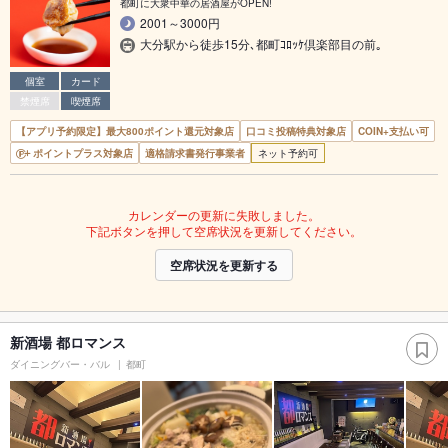
都町に大衆中華の居酒屋がOPEN!
2001～3000円
大分駅から徒歩15分､都町ｺﾛｯｹ倶楽部目の前｡
個室
カード
禁煙席
喫煙席
【アプリ予約限定】最大800ポイント還元対象店
口コミ投稿特典対象店
COIN+支払い可
ポイントプラス対象店
適格請求書発行事業者
ネット予約可
カレンダーの更新に失敗しました。
下記ボタンを押して空席状況を更新してください。
空席状況を更新する
新酒場 都ロマンス
ダイニングバー・バル
都町