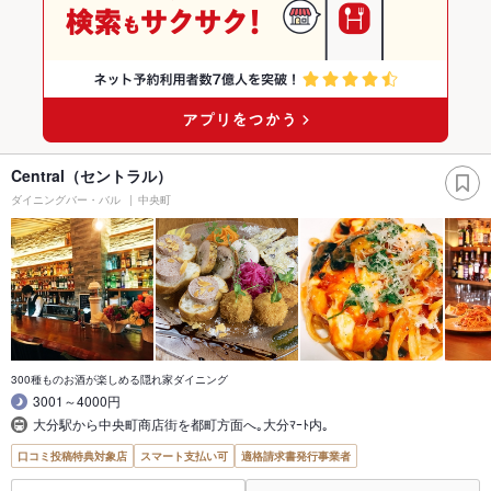
Central（セントラル）
ダイニングバー・バル
中央町
300種ものお酒が楽しめる隠れ家ダイニング
3001～4000円
大分駅から中央町商店街を都町方面へ｡大分ﾏｰﾄ内｡
口コミ投稿特典対象店
スマート支払い可
適格請求書発行事業者