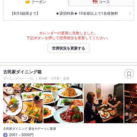
クーポン
コース
【8月3組様まで】 ★貸切特典★ 15名様以上で1名様無料
カレンダーの更新に失敗しました。
下記ボタンを押して空席状況を更新してください。
空席状況を更新する
古民家ダイニング箱
ダイニングバー・バル
府内町・大手町・金池
古民家ダイニング 宴会やデートに最適
2001～3000円