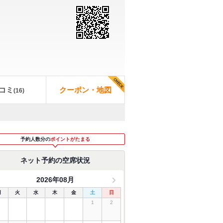
コミ
クーポン・地図
(
16
)
予約人数分の
ポイントがたまる
ネット予約の空席状況
2026年08月
月
火
水
木
金
土
日
1
2