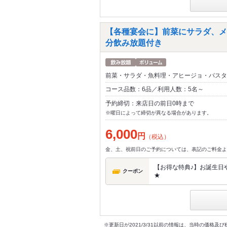
【各種宴会に】前菜にサラダ、メイ
分飲み放題付き
前菜・サラダ・魚料理・アヒージョ・パスタ
コース品数：6品／利用人数：5名～
予約締切：来店日の前日0時まで
※曜日によって締切が異なる場合があります。
6,000
円
（税込）
金、土、祝前日のご予約については、表記のご料金よ
【お得な特典♪】お誕生日や
クーポン
★
※更新日が2021/3/31以前の情報は、当時の価