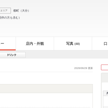
都町
（
大分
）
エリア
同伴の方も含む）
ュー
店内・外観
写真
口
(48)
2026/06/29 更新