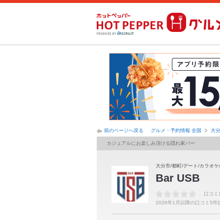
前のページへ戻る
グルメ・予約情報 全国
大
カジュアルにお楽しみ頂ける隠れ家バー
大分市/都町/デート/カラオケ
Bar USB
-
口コミ
2026年1月以降の口コミ5