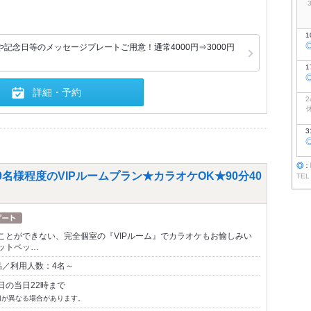
1
記念日等のメッセージプレートご用意！通常4000円⇒3000円
1
詳細・予約
2
3
◎
：
名様程度のVIPルームプラン★カラオケOK★90分40
TEL
ことができない、完全個室の『VIPルーム』でカラオケもお愉しみい
ットペッ…
品／利用人数：4名～
日の当日22時まで
切が異なる場合があります。