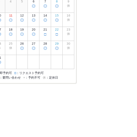
3
4
5
6
7
8
9
◎
◎
◎
休
0
11
12
13
14
15
16
◎
◎
◎
◎
◎
◎
休
7
18
19
20
21
22
23
◎
◎
◎
◎
□
□
休
4
25
26
27
28
29
30
休
休
◎
◎
◎
◎
休
1
◎
即予約可
□
：リクエスト予約可
：要問い合わせ
×
：予約不可
休
：定休日