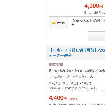
4,000
円
金、土、祝前日の
【お得な特典♪】お誕生日や
クーポン
★
【20名～より貸し切り可能】2次
オーダー90分
新年会・歓送迎会・忘年会・結婚式の二次会
コース品数：3品／利用人数：20名～
予約締切：来店日の当日22時まで
※曜日によって締切が異なる場合があります。
4,400
円
（税込）
金、土、祝前日のご予約については、表記のご料金よ