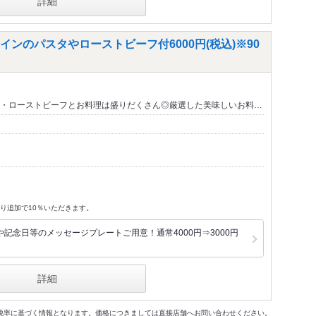
詳細
ンのパスタやローストビーフ付6000円(税込)※90
・ローストビーフとお料理は盛りだくさん◎厳選した美味しいお料…
り追加で10％いただきます。
記念日等のメッセージプレートご用意！通常4000円⇒3000円
詳細
格及び税率に基づく情報となります。価格につきましては直接店舗へお問い合わせください。