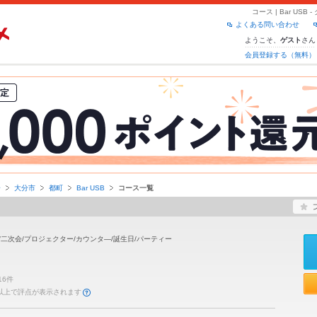
コース | Bar U
よくある問い合わせ
ようこそ、
さん
ゲスト
会員登録する（無料）
分
大分市
都町
Bar USB
コース一覧
/二次会/プロジェクター/カウンタ―/誕生日/パーティー
16件
件以上で評点が表示されます