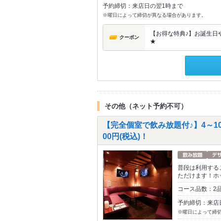
予約締切：来店日の翌1時まで
※曜日によって締切が異なる場合があります。
【お得な特典♪】お誕生日や
クーポン
★
その他（ネット予約不可）
【完全個室で飲み放題付♪】4～10
00円(税込)！
普段は利用する
ただけます！ホ
コース品数：2
予約締切：来店
※曜日によって締