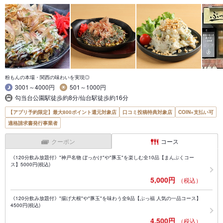
粉もんの本場・関西の味わいを実現◎
3001～4000円
501～1000円
勾当台公園駅徒歩約8分/仙台駅徒歩約16分
【アプリ予約限定】最大800ポイント還元対象店
口コミ投稿特典対象店
COIN+支払い可
適格請求書発行事業者
クーポン
コース
《120分飲み放題付》"神戸名物 ぼっかけ"や"豚玉"を楽しむ全10品【まんぷくコー
ス】5000円(税込)
5,000円
（税込）
《120分飲み放題付》"揚げ大根"や"豚玉"を味わう全9品【ぷっ福 人気の一品コース】
4500円(税込)
4,500円
（税込）