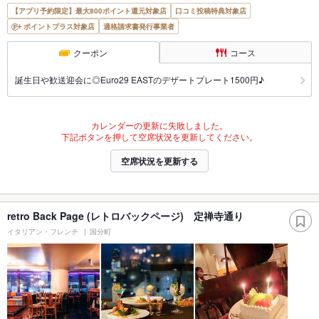
【アプリ予約限定】最大800ポイント還元対象店
口コミ投稿特典対象店
ポイントプラス対象店
適格請求書発行事業者
クーポン
コース
誕生日や歓送迎会に◎Euro29 EASTのデザートプレート1500円♪
カレンダーの更新に失敗しました。
下記ボタンを押して空席状況を更新してください。
空席状況を更新する
retro Back Page (レトロバックページ) 定禅寺通り
イタリアン・フレンチ
国分町