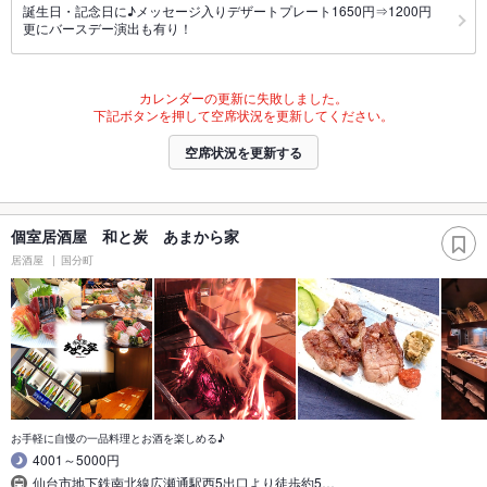
誕生日・記念日に♪メッセージ入りデザートプレート1650円⇒1200円
更にバースデー演出も有り！
カレンダーの更新に失敗しました。
下記ボタンを押して空席状況を更新してください。
空席状況を更新する
個室居酒屋 和と炭 あまから家
居酒屋
国分町
お手軽に自慢の一品料理とお酒を楽しめる♪
4001～5000円
仙台市地下鉄南北線広瀬通駅西5出口より徒歩約5…