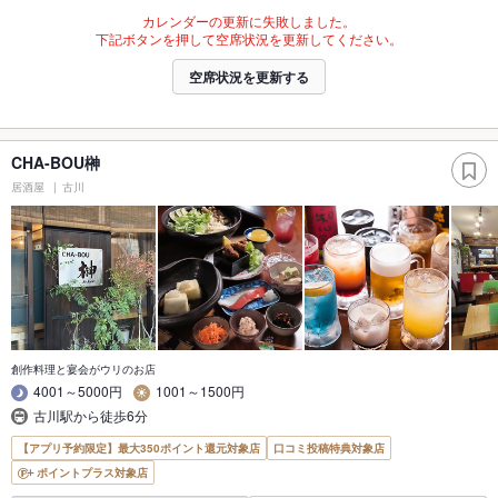
カレンダーの更新に失敗しました。
下記ボタンを押して空席状況を更新してください。
空席状況を更新する
CHA-BOU榊
居酒屋
古川
創作料理と宴会がウリのお店
4001～5000円
1001～1500円
古川駅から徒歩6分
【アプリ予約限定】最大350ポイント還元対象店
口コミ投稿特典対象店
ポイントプラス対象店