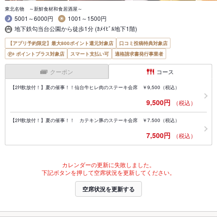
東北名物 ～新鮮食材和食居酒屋～
5001～6000円
1001～1500円
地下鉄勾当台公園から徒歩1分 (ｶﾒｲﾋﾞﾙ地下1階)
【アプリ予約限定】最大800ポイント還元対象店
口コミ投稿特典対象店
ポイントプラス対象店
スマート支払い可
適格請求書発行事業者
クーポン
コース
【2H飲放付！】夏の催事！！仙台牛ヒレ肉のステーキ会席 ￥9,500（税込）
9,500円
（税込）
【2H飲放付！】夏の催事！！ カテキン豚のステーキ会席 ￥7.500（税込）
7,500円
（税込）
カレンダーの更新に失敗しました。
下記ボタンを押して空席状況を更新してください。
空席状況を更新する