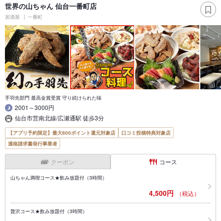
世界の山ちゃん 仙台一番町店
居酒屋
一番町
手羽先部門 最高金賞受賞 守り続けられた味
2001～3000円
仙台市営南北線/広瀬通駅 徒歩3分
【アプリ予約限定】最大800ポイント還元対象店
口コミ投稿特典対象店
適格請求書発行事業者
クーポン
コース
山ちゃん満喫コース★飲み放題付（3時間）
4,500円
（税込）
贅沢コース★飲み放題付（3時間）