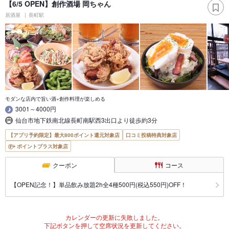
【6/5 OPEN】創作酒場 岡ちゃん
居酒屋
長町駅
モダンな店内で旨い酒×創作料理が楽しめる
3001～4000円
仙台市地下鉄南北線長町南駅西3出口より徒歩約3分
【アプリ予約限定】最大800ポイント還元対象店
口コミ投稿特典対象店
ポイントプラス対象店
クーポン
コース
【OPEN記念！】単品飲み放題2h全4種500円(税込550円)OFF！
カレンダーの更新に失敗しました。
下記ボタンを押して空席状況を更新してください。