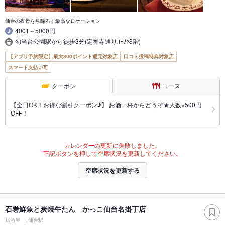
仙台の夜景を見降ろす最高なロケーション
4001～5000円
勾当台公園駅から徒歩3分(定禅寺通りﾛｰｿﾝ8階)
【アプリ予約限定】最大800ポイント還元対象店
口コミ投稿特典対象店
スマート支払い可
クーポン
コース
【全日OK！お得な割引クーポン♪】 お酒一杯からどうぞ★人数×500円
OFF！
カレンダーの更新に失敗しました。
下記ボタンを押して空席状況を更新してください。
空席状況を更新する
石巻鮮魚と炭焼牛たん かっこ仙台名掛丁店
居酒屋
仙台駅