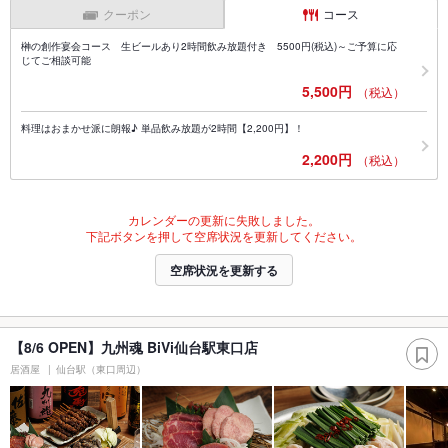
クーポン
コース
榊の創作宴会コース 生ビールあり2時間飲み放題付き 5500円(税込)～ご予算に応
じてご相談可能
5,500円
（税込）
料理はおまかせ派に朗報♪ 単品飲み放題が2時間【2,200円】！
2,200円
（税込）
カレンダーの更新に失敗しました。
下記ボタンを押して空席状況を更新してください。
空席状況を更新する
【8/6 OPEN】九州魂 BiVi仙台駅東口店
居酒屋
仙台駅（東口周辺）