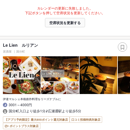
カレンダーの更新に失敗しました。
下記ボタンを押して空席状況を更新してください。
空席状況を更新する
Le Lien ルリアン
居酒屋
国分町
伊達マルシェ本格創作料理をリーズナブルに
3001～4000円
国分町入口より徒歩1分♪広瀬通駅より徒歩5分
【アプリ予約限定】最大800ポイント還元対象店
口コミ投稿特典対象店
ポイントプラス対象店