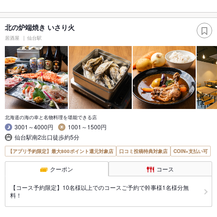
北の炉端焼き いさり火
居酒屋
仙台駅
北海道の海の幸と名物料理を堪能できる店
3001～4000円
1001～1500円
仙台駅南2出口徒歩約5分
【アプリ予約限定】最大800ポイント還元対象店
口コミ投稿特典対象店
COIN+支払い可
クーポン
コース
【コース予約限定】10名様以上でのコースご予約で幹事様1名様分無
料！