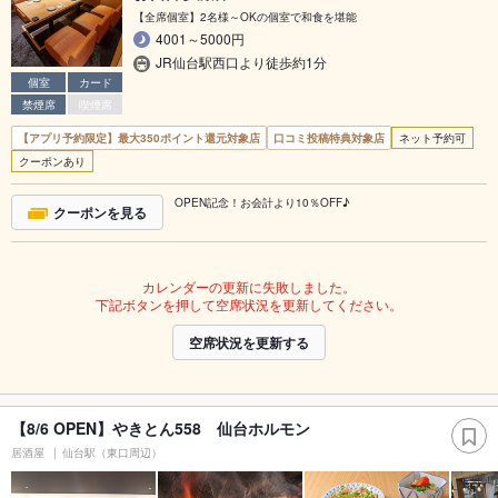
【全席個室】2名様～OKの個室で和食を堪能
4001～5000円
JR仙台駅西口より徒歩約1分
個室
カード
禁煙席
喫煙席
【アプリ予約限定】最大350ポイント還元対象店
口コミ投稿特典対象店
ネット予約可
クーポンあり
OPEN記念！お会計より10％OFF♪
クーポンを見る
カレンダーの更新に失敗しました。
下記ボタンを押して空席状況を更新してください。
空席状況を更新する
【8/6 OPEN】やきとん558 仙台ホルモン
居酒屋
仙台駅（東口周辺）