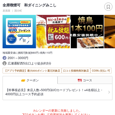
全席喫煙可 和ダイニングみこし
居酒屋
国分町
地域最安値に挑戦!![飲放]660円×焼鳥110円
2001～3000円
広瀬通駅西5出口より徒歩約3分
【アプリ予約限定】最大800ポイント還元対象店
口コミ投稿特典対象店
COIN+支払い可
クーポン
コース
【幹事様必見】来店人数×500円QUOカードプレゼント！※4名様以上・
4000円以上コース予約必須
カレンダーの更新に失敗しました。
下記ボタンを押して空席状況を更新してください。