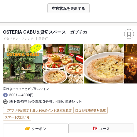
空席状況を更新する
OSTERIA GABU＆貸切スペース ガブチカ
イタリアン・フレンチ
国分町
窯焼きピッツァとガブ飲みワイン
3001～4000円
地下鉄勾当台公園駅 3分/地下鉄広瀬通駅 5分
【アプリ予約限定】最大800ポイント還元対象店
口コミ投稿特典対象店
スマート支払い可
クーポン
コース