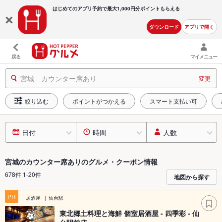
はじめてのアプリ予約で最大
1,000円分ポイントもらえる
ダウンロード
アプリで開く
戻る
マイメニュー
宮城 カウンター席あり
変更
絞り込む
ポイントがつかえる
スマート支払い可
日付
時間
人数
宮城のカウンター席ありのグルメ・クーポン情報
678件 1-20件
地図から探す
PR
居酒屋
仙台駅
東北郷土料理と海鮮 個室居酒屋 - 四季彩 - 仙