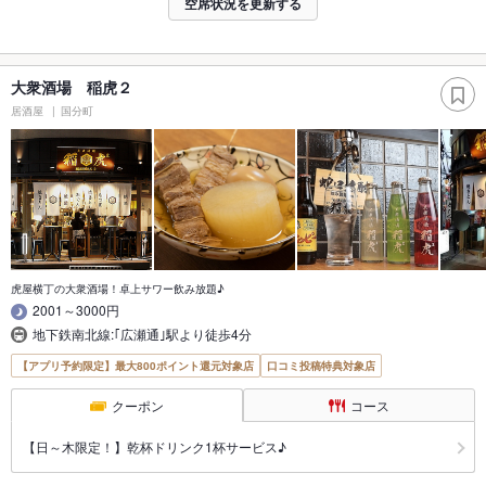
空席状況を更新する
大衆酒場 稲虎２
居酒屋
国分町
虎屋横丁の大衆酒場！卓上サワー飲み放題♪
2001～3000円
地下鉄南北線:｢広瀬通｣駅より徒歩4分
【アプリ予約限定】最大800ポイント還元対象店
口コミ投稿特典対象店
クーポン
コース
【日～木限定！】乾杯ドリンク1杯サービス♪