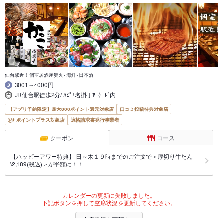
仙台駅近！個室居酒屋炭火×海鮮×日本酒
3001～4000円
JR仙台駅徒歩2分/ ﾊﾋﾟﾅ名掛丁ｱｰｹｰﾄﾞ内
【アプリ予約限定】最大800ポイント還元対象店
口コミ投稿特典対象店
ポイントプラス対象店
適格請求書発行事業者
クーポン
コース
【ハッピーアワー特典】 日～木１９時までのご注文で＜厚切り牛たん
\2,189(税込)＞が半額に！！
カレンダーの更新に失敗しました。
下記ボタンを押して空席状況を更新してください。