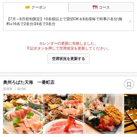
クーポン
コース
【7月～8月初旬限定】10名様以上で貸切OK＆8名様毎で幹事(1名分)無
料※16名で2名分/24名で3名分
カレンダーの更新に失敗しました。
下記ボタンを押して空席状況を更新してください。
空席状況を更新する
奥州ろばた天海 一番町店
居酒屋
国分町