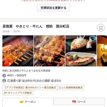
空席状況を更新する
居酒屋 やきとり・牛たん 焼助 国分町店
居酒屋
国分町
気軽に炭火焼鳥と牛たんをつまめる大衆酒場
4001～5000円
広瀬通り駅 徒歩6分/勾当台公園駅 徒歩5分
【アプリ予約限定】最大800ポイント還元対象店
口コミ投稿特典対象店
ポイントプラス対象店
クーポン
コース