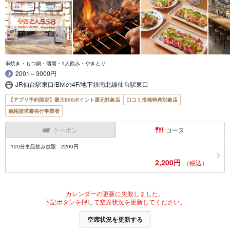
串焼き・もつ鍋・酒場・1人飲み・やきとり
2001～3000円
JR仙台駅東口/Biviの4F/地下鉄南北線仙台駅東口
【アプリ予約限定】最大800ポイント還元対象店
口コミ投稿特典対象店
適格請求書発行事業者
クーポン
コース
120分単品飲み放題 2200円
2,200円
（税込）
カレンダーの更新に失敗しました。
下記ボタンを押して空席状況を更新してください。
空席状況を更新する