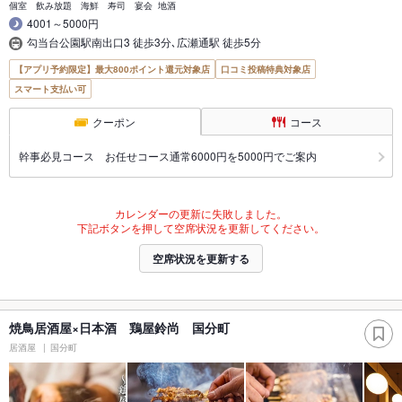
個室 飲み放題 海鮮 寿司 宴会 地酒
4001～5000円
勾当台公園駅南出口3 徒歩3分､広瀬通駅 徒歩5分
【アプリ予約限定】最大800ポイント還元対象店
口コミ投稿特典対象店
スマート支払い可
クーポン
コース
幹事必見コース お任せコース通常6000円を5000円でご案内
カレンダーの更新に失敗しました。
下記ボタンを押して空席状況を更新してください。
空席状況を更新する
焼鳥居酒屋×日本酒 鶏屋鈴尚 国分町
居酒屋
国分町