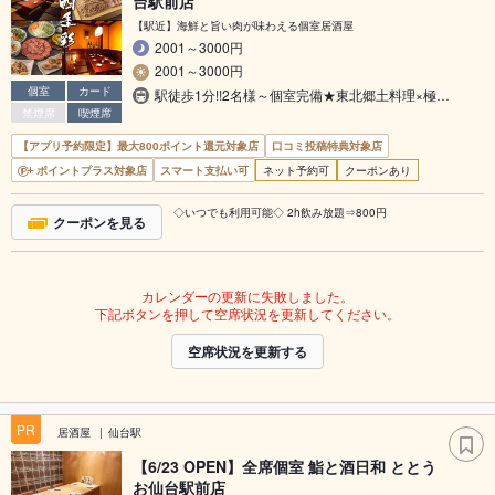
台駅前店
【駅近】海鮮と旨い肉が味わえる個室居酒屋
2001～3000円
2001～3000円
個室
カード
駅徒歩1分!!2名様～個室完備★東北郷土料理×極…
禁煙席
喫煙席
【アプリ予約限定】最大800ポイント還元対象店
口コミ投稿特典対象店
ポイントプラス対象店
スマート支払い可
ネット予約可
クーポンあり
◇いつでも利用可能◇ 2h飲み放題⇒800円
クーポンを見る
カレンダーの更新に失敗しました。
下記ボタンを押して空席状況を更新してください。
空席状況を更新する
PR
居酒屋
仙台駅
【6/23 OPEN】全席個室 鮨と酒日和 ととう
お仙台駅前店