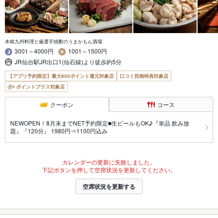
本格九州料理と厳選芋焼酎のうまかもん酒場
3001～4000円
1001～1500円
JR仙台駅JR出口1(仙石線)より徒歩約5分
【アプリ予約限定】最大800ポイント還元対象店
口コミ投稿特典対象店
ポイントプラス対象店
クーポン
コース
NEWOPEN！8月末までNET予約限定■生ビールもOK♪『単品 飲み放
題』『120分』 1980円⇒1100円込み
カレンダーの更新に失敗しました。
下記ボタンを押して空席状況を更新してください。
空席状況を更新する