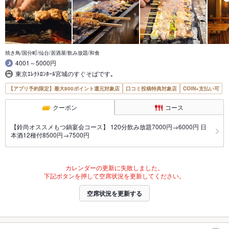
焼き鳥/国分町/仙台/居酒屋/飲み放題/和食
4001～5000円
東京ｴﾚｸﾄﾛﾝﾎｰﾙ宮城のすぐそばです｡
【アプリ予約限定】最大800ポイント還元対象店
口コミ投稿特典対象店
COIN+支払い可
クーポン
コース
【鈴尚オススメもつ鍋宴会コース】 120分飲み放題7000円→6000円 日
本酒12種付8500円→7500円
カレンダーの更新に失敗しました。
下記ボタンを押して空席状況を更新してください。
空席状況を更新する