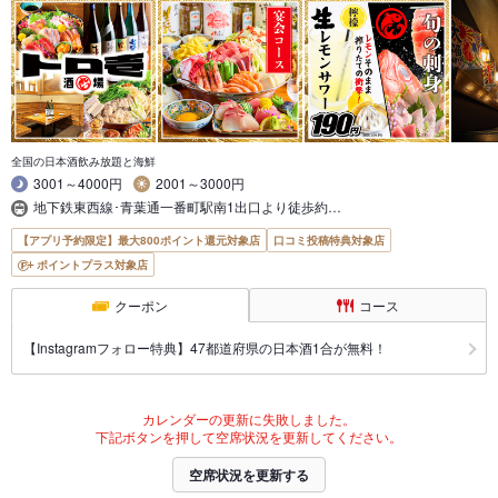
全国の日本酒飲み放題と海鮮
3001～4000円
2001～3000円
地下鉄東西線･青葉通一番町駅南1出口より徒歩約…
【アプリ予約限定】最大800ポイント還元対象店
口コミ投稿特典対象店
ポイントプラス対象店
クーポン
コース
【Instagramフォロー特典】47都道府県の日本酒1合が無料！
カレンダーの更新に失敗しました。
下記ボタンを押して空席状況を更新してください。
空席状況を更新する