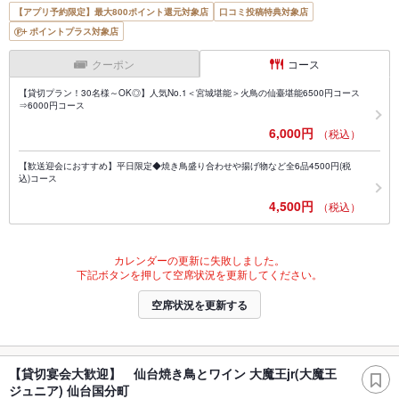
【アプリ予約限定】最大800ポイント還元対象店
口コミ投稿特典対象店
ポイントプラス対象店
クーポン
コース
【貸切プラン！30名様～OK◎】人気No.1＜宮城堪能＞火鳥の仙臺堪能6500円コース
⇒6000円コース
6,000円
（税込）
【歓送迎会におすすめ】平日限定◆焼き鳥盛り合わせや揚げ物など全6品4500円(税
込)コース
4,500円
（税込）
カレンダーの更新に失敗しました。
下記ボタンを押して空席状況を更新してください。
空席状況を更新する
【貸切宴会大歓迎】 仙台焼き鳥とワイン 大魔王jr(大魔王
ジュニア) 仙台国分町