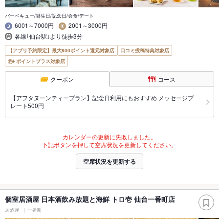
バーベキュー/誕生日/記念日/会食/デート
6001～7000円
2001～3000円
各線｢仙台駅｣より徒歩3分
【アプリ予約限定】最大800ポイント還元対象店
口コミ投稿特典対象店
ポイントプラス対象店
クーポン
コース
【アフタヌーンティープラン】記念日利用にもおすすめ メッセージプ
レート500円
カレンダーの更新に失敗しました。
下記ボタンを押して空席状況を更新してください。
空席状況を更新する
個室居酒屋 日本酒飲み放題と海鮮 トロ壱 仙台一番町店
居酒屋
一番町