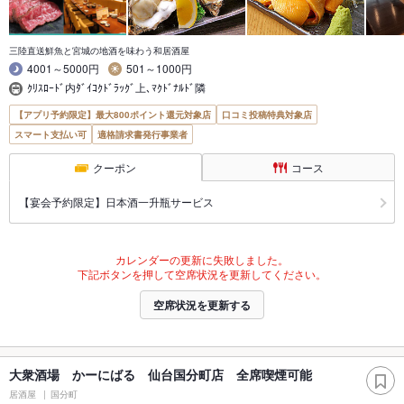
三陸直送鮮魚と宮城の地酒を味わう和居酒屋
4001～5000円
501～1000円
ｸﾘｽﾛｰﾄﾞ内ﾀﾞｲｺｸﾄﾞﾗｯｸﾞ上､ﾏｸﾄﾞﾅﾙﾄﾞ隣
【アプリ予約限定】最大800ポイント還元対象店
口コミ投稿特典対象店
スマート支払い可
適格請求書発行事業者
クーポン
コース
【宴会予約限定】日本酒一升瓶サービス
カレンダーの更新に失敗しました。
下記ボタンを押して空席状況を更新してください。
空席状況を更新する
大衆酒場 かーにばる 仙台国分町店 全席喫煙可能
居酒屋
国分町