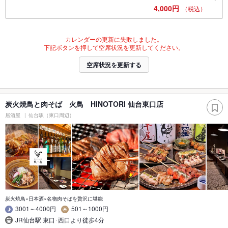
4,000円
（税込）
カレンダーの更新に失敗しました。
下記ボタンを押して空席状況を更新してください。
空席状況を更新する
炭火焼鳥と肉そば 火鳥 HINOTORI 仙台東口店
居酒屋
仙台駅（東口周辺）
炭火焼鳥×日本酒×名物肉そばを贅沢に堪能
3001～4000円
501～1000円
JR仙台駅 東口･西口より徒歩4分