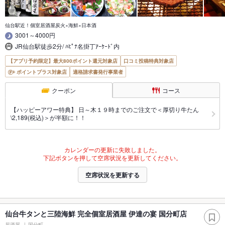
仙台駅近！個室居酒屋炭火×海鮮×日本酒
3001～4000円
JR仙台駅徒歩2分/ ﾊﾋﾟﾅ名掛丁ｱｰｹｰﾄﾞ内
【アプリ予約限定】最大800ポイント還元対象店
口コミ投稿特典対象店
ポイントプラス対象店
適格請求書発行事業者
クーポン
コース
【ハッピーアワー特典】 日～木１９時までのご注文で＜厚切り牛たん
\2,189(税込)＞が半額に！！
カレンダーの更新に失敗しました。
下記ボタンを押して空席状況を更新してください。
空席状況を更新する
仙台牛タンと三陸海鮮 完全個室居酒屋 伊達の宴 国分町店
居酒屋
国分町