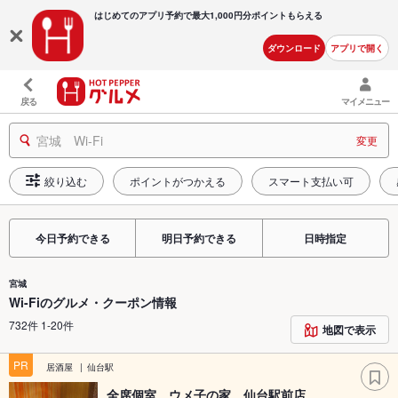
はじめてのアプリ予約で最大
1,000円分ポイントもらえる
ダウンロード
アプリで開く
戻る
マイメニュー
宮城 Wi-Fi
変更
絞り込む
ポイントがつかえる
スマート支払い可
今日予約できる
明日予約できる
日時指定
宮城
Wi-Fiのグルメ・クーポン情報
732件 1-20件
地図で表示
PR
居酒屋
仙台駅
全席個室 ウメ子の家 仙台駅前店