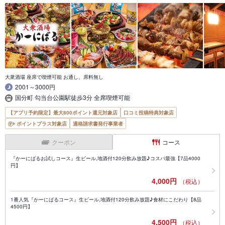
大衆酒場 座席で喫煙可能 お通し、席料無し
2001～3000円
国分町 勾当台公園駅徒歩3分 全席喫煙可能
【アプリ予約限定】最大800ポイント還元対象店
口コミ投稿特典対象店
ポイントプラス対象店
適格請求書発行事業者
クーポン
コース
『かーにばるお試しコース』生ビール,地酒付120分飲み放題♪コスパ最強【7品4000
円】
4,000円
（税込）
1番人気『かーにばるコース』生ビール,地酒付120分飲み放題♪食材にこだわり【8品
4500円】
4,500円
（税込）