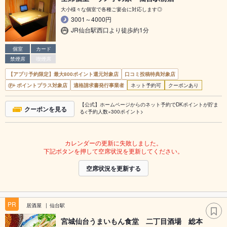
大小様々な個室で各種ご宴会に対応します◎
3001～4000円
JR仙台駅西口より徒歩約1分
個室
カード
禁煙席
喫煙席
【アプリ予約限定】最大800ポイント還元対象店
口コミ投稿特典対象店
ポイントプラス対象店
適格請求書発行事業者
ネット予約可
クーポンあり
【公式】ホームページからのネット予約でDKポイントが貯ま
クーポンを見る
る<予約人数×300ポイント>
カレンダーの更新に失敗しました。
下記ボタンを押して空席状況を更新してください。
空席状況を更新する
PR
居酒屋
仙台駅
宮城仙台うまいもん食堂 二丁目酒場 総本