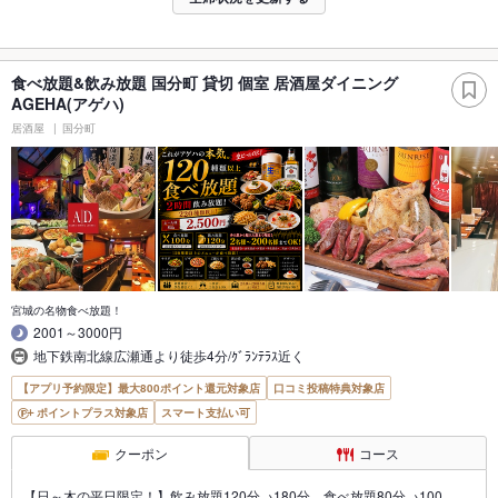
食べ放題&飲み放題 国分町 貸切 個室 居酒屋ダイニング
AGEHA(アゲハ)
居酒屋
国分町
宮城の名物食べ放題！
2001～3000円
地下鉄南北線広瀬通より徒歩4分/ｸﾞﾗﾝﾃﾗｽ近く
【アプリ予約限定】最大800ポイント還元対象店
口コミ投稿特典対象店
ポイントプラス対象店
スマート支払い可
クーポン
コース
【日～木の平日限定！】飲み放題120分→180分、食べ放題80分→100