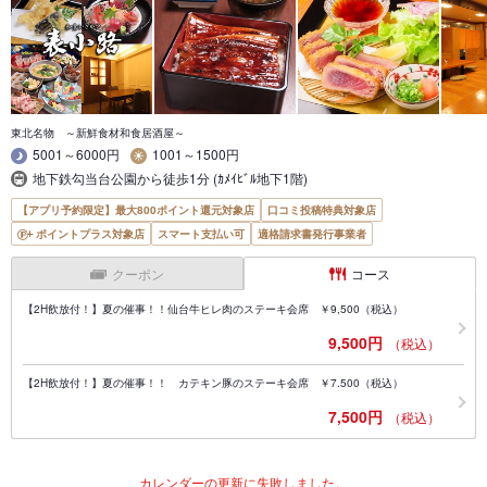
東北名物 ～新鮮食材和食居酒屋～
5001～6000円
1001～1500円
地下鉄勾当台公園から徒歩1分 (ｶﾒｲﾋﾞﾙ地下1階)
【アプリ予約限定】最大800ポイント還元対象店
口コミ投稿特典対象店
ポイントプラス対象店
スマート支払い可
適格請求書発行事業者
クーポン
コース
【2H飲放付！】夏の催事！！仙台牛ヒレ肉のステーキ会席 ￥9,500（税込）
9,500円
（税込）
【2H飲放付！】夏の催事！！ カテキン豚のステーキ会席 ￥7.500（税込）
7,500円
（税込）
カレンダーの更新に失敗しました。