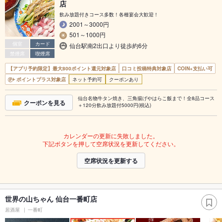
店
飲み放題付きコース多数！各種宴会大歓迎！
2001～3000円
501～1000円
個室
カード
仙台駅南2出口より徒歩約6分
禁煙席
喫煙席
【アプリ予約限定】最大800ポイント還元対象店
口コミ投稿特典対象店
COIN+支払い可
ポイントプラス対象店
ネット予約可
クーポンあり
仙台名物牛タン焼き、三角揚げやはらこ飯まで！全8品コース
クーポンを見る
＋120分飲み放題付5000円(税込)
カレンダーの更新に失敗しました。
下記ボタンを押して空席状況を更新してください。
空席状況を更新する
世界の山ちゃん 仙台一番町店
居酒屋
一番町