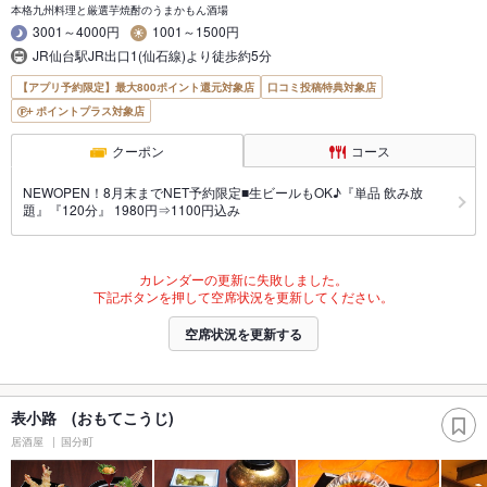
本格九州料理と厳選芋焼酎のうまかもん酒場
3001～4000円
1001～1500円
JR仙台駅JR出口1(仙石線)より徒歩約5分
【アプリ予約限定】最大800ポイント還元対象店
口コミ投稿特典対象店
ポイントプラス対象店
クーポン
コース
NEWOPEN！8月末までNET予約限定■生ビールもOK♪『単品 飲み放
題』『120分』 1980円⇒1100円込み
カレンダーの更新に失敗しました。
下記ボタンを押して空席状況を更新してください。
空席状況を更新する
表小路 (おもてこうじ)
居酒屋
国分町