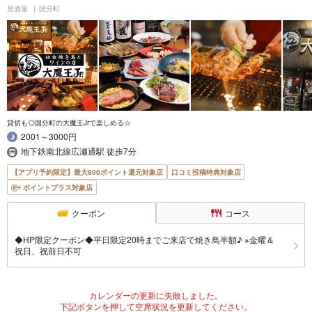
居酒屋
国分町
貸切も◎国分町の大魔王Jrで楽しめる☆
2001～3000円
地下鉄南北線広瀬通駅 徒歩7分
【アプリ予約限定】最大800ポイント還元対象店
口コミ投稿特典対象店
ポイントプラス対象店
クーポン
コース
◆HP限定クーポン◆平日限定20時までご来店で焼き鳥半額♪ ※金曜＆
祝日、祝前日不可
カレンダーの更新に失敗しました。
下記ボタンを押して空席状況を更新してください。