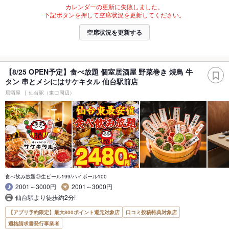
カレンダーの更新に失敗しました。
下記ボタンを押して空席状況を更新してください。
空席状況を更新する
【8/25 OPEN予定】食べ放題 個室居酒屋 野菜巻き 焼鳥 牛
タン 串とメシにはサケキタル 仙台駅前店
居酒屋
仙台駅（東口周辺）
食べ飲み放題◎生ビール199/ハイボール100
2001～3000円
2001～3000円
仙台駅より徒歩約2分!
【アプリ予約限定】最大800ポイント還元対象店
口コミ投稿特典対象店
適格請求書発行事業者