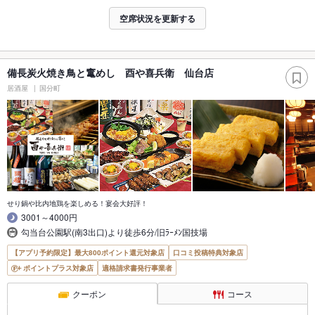
空席状況を更新する
備長炭火焼き鳥と竃めし 酉や喜兵衛 仙台店
居酒屋
国分町
せり鍋や比内地鶏を楽しめる！宴会大好評！
3001～4000円
勾当台公園駅(南3出口)より徒歩6分/旧ﾗｰﾒﾝ国技場
【アプリ予約限定】最大800ポイント還元対象店
口コミ投稿特典対象店
ポイントプラス対象店
適格請求書発行事業者
クーポン
コース