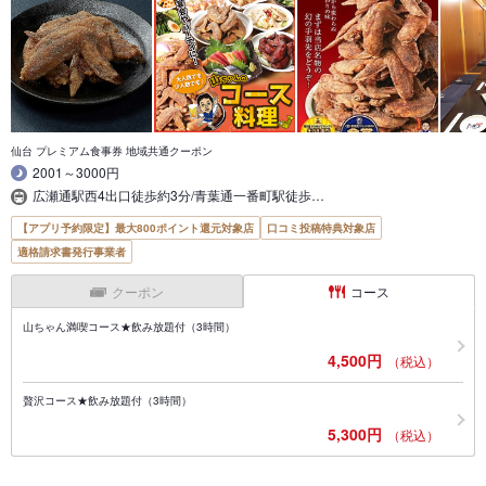
仙台 プレミアム食事券 地域共通クーポン
2001～3000円
広瀬通駅西4出口徒歩約3分/青葉通一番町駅徒歩…
【アプリ予約限定】最大800ポイント還元対象店
口コミ投稿特典対象店
適格請求書発行事業者
クーポン
コース
山ちゃん満喫コース★飲み放題付（3時間）
4,500円
（税込）
贅沢コース★飲み放題付（3時間）
5,300円
（税込）