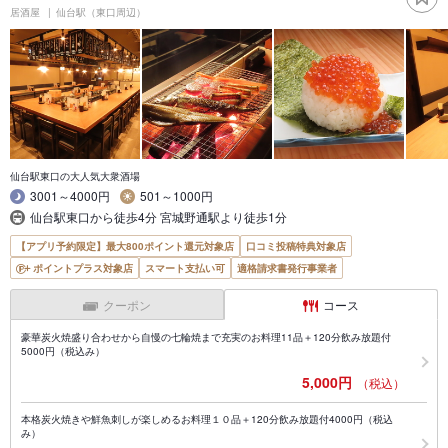
居酒屋
仙台駅（東口周辺）
仙台駅東口の大人気大衆酒場
3001～4000円
501～1000円
仙台駅東口から徒歩4分 宮城野通駅より徒歩1分
【アプリ予約限定】最大800ポイント還元対象店
口コミ投稿特典対象店
ポイントプラス対象店
スマート支払い可
適格請求書発行事業者
クーポン
コース
豪華炭火焼盛り合わせから自慢の七輪焼まで充実のお料理11品＋120分飲み放題付
5000円（税込み）
5,000円
（税込）
本格炭火焼きや鮮魚刺しが楽しめるお料理１０品＋120分飲み放題付4000円（税込
み）