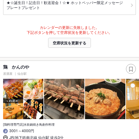
★☆誕生日！記念日！歓送迎会！☆★ ホットペッパー限定メッセージ
プレートプレゼント
カレンダーの更新に失敗しました。
下記ボタンを押して空席状況を更新してください。
空席状況を更新する
鶏 かんのや
居酒屋
仙台駅
[鶏料理専門店]水炊鍋焼き鳥創作料理
3001～4000円
JR/地下鉄南北線 仙台駅 徒歩3分