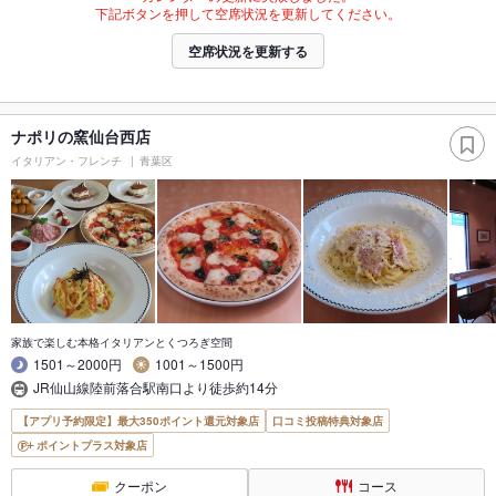
下記ボタンを押して空席状況を更新してください。
空席状況を更新する
ナポリの窯仙台西店
イタリアン・フレンチ
青葉区
家族で楽しむ本格イタリアンとくつろぎ空間
1501～2000円
1001～1500円
JR仙山線陸前落合駅南口より徒歩約14分
【アプリ予約限定】最大350ポイント還元対象店
口コミ投稿特典対象店
ポイントプラス対象店
クーポン
コース