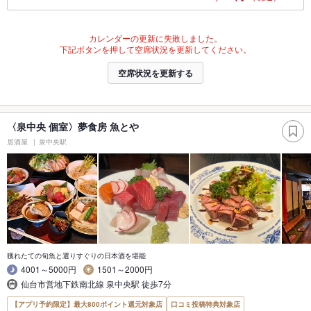
カレンダーの更新に失敗しました。
下記ボタンを押して空席状況を更新してください。
空席状況を更新する
〈泉中央 個室〉夢食房 魚とや
居酒屋
泉中央駅
獲れたての旬魚と選りすぐりの日本酒を堪能
4001～5000円
1501～2000円
仙台市営地下鉄南北線 泉中央駅 徒歩7分
【アプリ予約限定】最大800ポイント還元対象店
口コミ投稿特典対象店