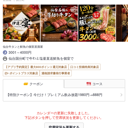
仙台牛タンと鮮魚の個室居酒屋
3001～4000円
仙台国分町で牛ﾀﾝと塩釜直送鮮魚を個室で
【アプリ予約限定】最大800ポイント還元対象店
口コミ投稿特典対象店
ポイントプラス対象店
適格請求書発行事業者
クーポン
コース
【特別クーポン】今だけ！プレミアム飲み放題1980円→888円
カレンダーの更新に失敗しました。
下記ボタンを押して空席状況を更新してください。
空席状況を更新する