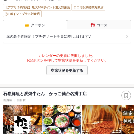
【アプリ予約限定】最大800ポイント還元対象店
口コミ投稿特典対象店
ポイントプラス対象店
クーポン
コース
席のみ予約限定！プチデザート全員に差し上げます♪
カレンダーの更新に失敗しました。
下記ボタンを押して空席状況を更新してください。
空席状況を更新する
石巻鮮魚と炭焼牛たん かっこ仙台名掛丁店
居酒屋
仙台駅