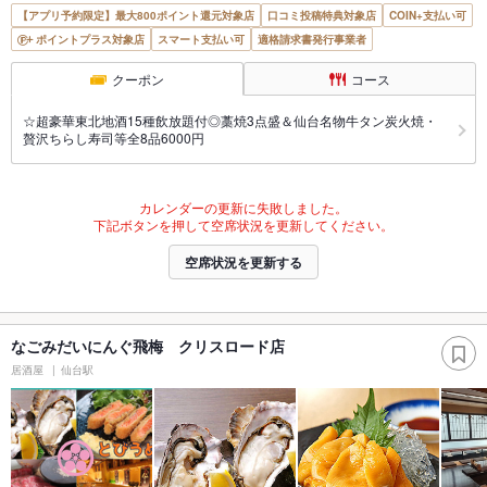
【アプリ予約限定】最大800ポイント還元対象店
口コミ投稿特典対象店
COIN+支払い可
ポイントプラス対象店
スマート支払い可
適格請求書発行事業者
クーポン
コース
☆超豪華東北地酒15種飲放題付◎藁焼3点盛＆仙台名物牛タン炭火焼・
贅沢ちらし寿司等全8品6000円
カレンダーの更新に失敗しました。
下記ボタンを押して空席状況を更新してください。
空席状況を更新する
なごみだいにんぐ飛梅 クリスロード店
居酒屋
仙台駅