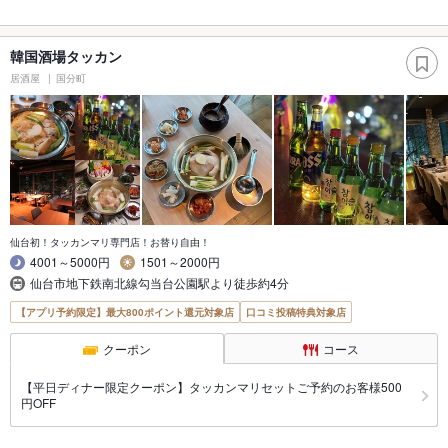
韓国酒場タッカン
居酒屋
国分町
仙台初！タッカンマリ専門店！お替り自由！
4001～5000円
1501～2000円
仙台市地下鉄南北線勾当台公園駅より徒歩約4分
【アプリ予約限定】最大800ポイント還元対象店
口コミ投稿特典対象店
クーポン
コース
【平日ディナー限定クーポン】タッカンマリセットご予約のお客様500
円OFF