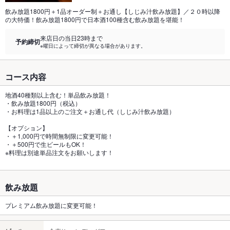
飲み放題1800円＋1品オーダー制＋お通し【しじみ汁飲み放題】／２０時以降
の大特価！飲み放題1800円で日本酒100種含む飲み放題を堪能！
来店日の当日23時まで
予約締切
※曜日によって締切が異なる場合があります。
コース内容
地酒40種類以上含む！単品飲み放題！
・飲み放題1800円（税込）
・お料理は1品以上のご注文＋お通し代（しじみ汁飲み放題）
【オプション】
・＋1,000円で時間無制限に変更可能！
・＋500円で生ビールもOK！
※料理は別途単品注文をお願いします！
飲み放題
プレミアム飲み放題に変更可能！