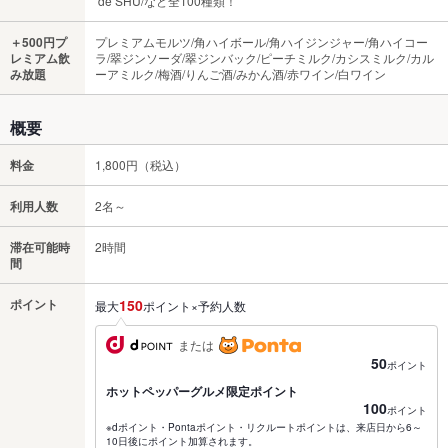
de SHU/など全100種類！
＋500円プ
プレミアムモルツ/角ハイボール/角ハイジンジャー/角ハイコー
レミアム飲
ラ/翠ジンソーダ/翠ジンバック/ピーチミルク/カシスミルク/カル
み放題
ーアミルク/梅酒/りんご酒/みかん酒/赤ワイン/白ワイン
概要
料金
1,800円（税込）
利用人数
2名～
滞在可能時
2時間
間
ポイント
150
最大
ポイント×予約人数
または
50
ポイント
ホットペッパーグルメ限定ポイント
100
ポイント
※dポイント・Pontaポイント・リクルートポイントは、来店日から6～
10日後にポイント加算されます。