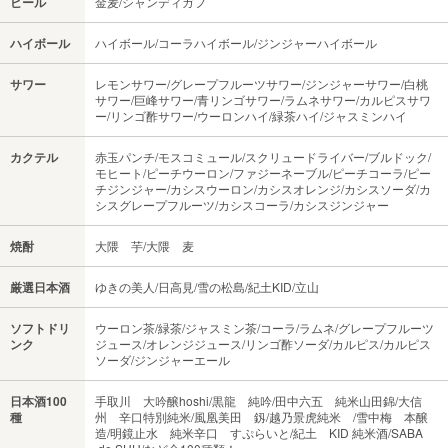
ビール
金麦/シャンディガフ
ハイボール
ハイボール/コーラハイボール/ジンジャーハイボール
サワー
レモンサワー/グレープフルーツサワー/ジンジャーサワー/白桃
サワー/巨峰サワー/青リンゴサワー/ラムネサワー/カルピスサワ
ー/リンゴ酢サワー/ウーロンハイ/緑茶ハイ/ジャスミンハイ
カクテル
赤玉パンチ/モスコミュール/スクリュードライバー/ブルドック/
モヒート/ピーチウーロン/ファジーネーブル/ピーチコーラ/ピー
チジンジャー/カシスウーロン/カシスオレンジ/カシスソーダ/カ
シスグレープフルーツ/カシスコーラ/カシスジンジャー
焼酎
大隈 芋/大隈 麦
厳選日本酒
ゆきの美人/日高見/雪の松島/紀土KID/立山
ソフトドリ
ウーロン茶/緑茶/ジャスミン茶/コーラ/ラムネ/グレープフルーツ
ンク
ジュース/オレンジジュース/リンゴ酢ソーダ/カルピス/カルピス
ソーダ/ジンジャーエール
日本酒100
手取川 大吟醸hoshi/黒龍 純吟/田中六五 純米山田錦/大信
種
州 辛口特別純米/風凰美田 釼/越乃景虎純米 /雪中梅 本醸
造/明鏡止水 純米辛口 すぷらいと/紀土 KID 純米酒/SABA