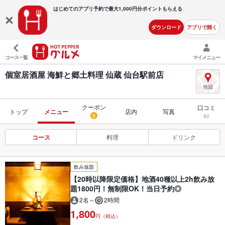
はじめてのアプリ予約で最大
1,000円分ポイントもらえる
ダウンロード
アプリで開く
コース一覧
マイメニュー
個室居酒屋 海鮮と郷土料理 仙蔵 仙台駅前店
クーポン
口コミ
トップ
メニュー
店内
写真
3
90
コース
料理
ドリンク
飲み放題
【20時以降限定価格】地酒40種以上2h飲み放
題1800円！無制限OK！当日予約◎
2名～
2時間
1,800
円（税込）