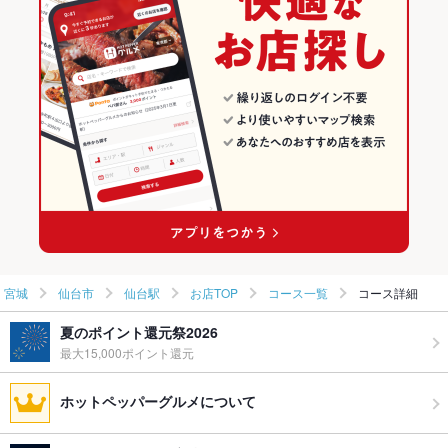
鍋
宮城 × 居酒屋
仙台市の居酒屋ランキング
仙台市 × 和食
宮城 × 和風
仙台駅のグルメランキング
仙台市 × 鍋
宮城 × 和食
仙台駅の居酒屋ランキング
仙台駅 × 和食
宮城 × 鍋
仙台駅 × 鍋
宮城
仙台市
仙台駅
お店TOP
コース一覧
コース詳細
夏のポイント還元祭2026
最大15,000ポイント還元
ホットペッパーグルメについて