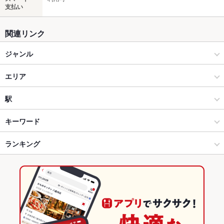
支払い
関連リンク
ジャンル
居酒屋
エリア
和風
仙台駅
駅
仙台市 × 居酒屋
仙台駅 × 居酒屋
あおば通駅
キーワード
仙台市 × 和風
仙台駅 × 和風
仙台駅
ランキング
からあげ
お茶漬け
馬刺し
塩辛
炉ばた焼き・炙り焼き
カキ料理・オイスター
カニ料理
刺身
あん肝
フライドポテト
うどん
仙台駅 × 居酒屋
仙台駅 × 和食
宮城のグルメランキング
天ぷら
レバー
つくね
もつ鍋
餃子
牛タン
生ハム
牡蠣鍋
仙台駅 × 和風
仙台駅 × 鍋
宮城の居酒屋ランキング
和食
宮城
仙台市のグルメランキング