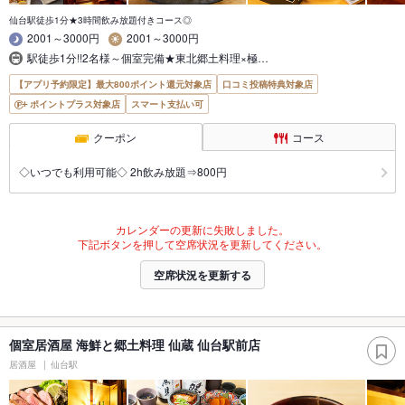
仙台駅徒歩1分★3時間飲み放題付きコース◎
2001～3000円
2001～3000円
駅徒歩1分!!2名様～個室完備★東北郷土料理×極…
【アプリ予約限定】最大800ポイント還元対象店
口コミ投稿特典対象店
ポイントプラス対象店
スマート支払い可
クーポン
コース
◇いつでも利用可能◇ 2h飲み放題⇒800円
カレンダーの更新に失敗しました。
下記ボタンを押して空席状況を更新してください。
空席状況を更新する
個室居酒屋 海鮮と郷土料理 仙蔵 仙台駅前店
居酒屋
仙台駅