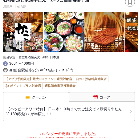
居酒屋
仙台駅
仙台駅近！個室居酒屋炭火×海鮮×日本酒
3001～4000円
JR仙台駅徒歩2分/ ﾊﾋﾟﾅ名掛丁ｱｰｹｰﾄﾞ内
【アプリ予約限定】最大800ポイント還元対象店
口コミ投稿特典対象店
ポイントプラス対象店
適格請求書発行事業者
クーポン
コース
【ハッピーアワー特典】 日～木１９時までのご注文で＜厚切り牛たん
\2,189(税込)＞が半額に！！
カレンダーの更新に失敗しました。