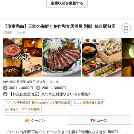
空席状況を更新する
【個室完備】三陸の海鮮と創作和食居酒屋 別邸 仙台駅前店
居酒屋
仙台駅
仙台 個室 居酒屋 喫煙可 焼き鳥 牛タン 肉
3001～4000円
2001～3000円
【和風個室居酒屋】東北郷土料理や旨い肉を堪能♪
【アプリ予約限定】最大800ポイント還元対象店
口コミ投稿特典対象店
ポイントプラス対象店
クーポン
コース
◇いつでも利用可能◇ 生ビール付きでお得♪ 2時間飲み放題が1500円