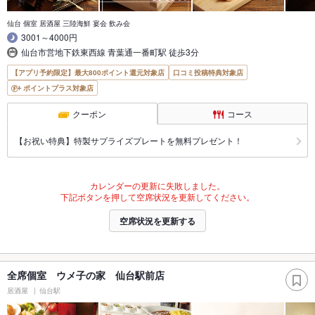
仙台 個室 居酒屋 三陸海鮮 宴会 飲み会
3001～4000円
仙台市営地下鉄東西線 青葉通一番町駅 徒歩3分
【アプリ予約限定】最大800ポイント還元対象店
口コミ投稿特典対象店
ポイントプラス対象店
クーポン
コース
【お祝い特典】特製サプライズプレートを無料プレゼント！
カレンダーの更新に失敗しました。
下記ボタンを押して空席状況を更新してください。
空席状況を更新する
全席個室 ウメ子の家 仙台駅前店
居酒屋
仙台駅