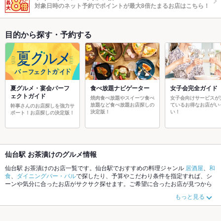
対象日時のネット予約でポイントが最大8倍たまるお店はこちら！
目的から探す・予約する
夏グルメ・宴会パーフ
食べ放題ナビゲーター
女子会完全ガイド
ェクトガイド
焼肉食べ放題やスイーツ食べ
女子会向けサービスが
放題など食べ放題お店探しの
ているお得なお店がい
幹事さんのお店探しを強力サ
決定版！
い！
ポート！お店探しの決定版！
仙台駅 お茶漬けのグルメ情報
仙台駅 お茶漬けのお店一覧です。仙台駅でおすすめの料理ジャンル
居酒屋
、
和
食
、
ダイニングバー・バル
で探したり、予算やこだわり条件を指定すれば、シ
ーンや気分に合ったお店がサクサク探せます。ご希望に合ったお店が見つから
なかったら、近隣のエリア
仙台駅
、
国分町
、
仙台駅（東口周辺）
もチェックし
もっと見る
てみてください。ホットペッパーグルメなら、お得なクーポンはもちろん、こ
だわりメニュー
からあげ
、
塩辛
、
手羽先
や季節のおすすめ料理など、お店の最
新情報をご紹介しているので安心！24時間使える簡単便利なネット予約が使え