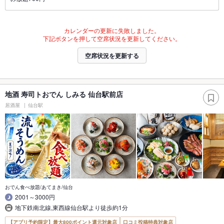
カレンダーの更新に失敗しました。
下記ボタンを押して空席状況を更新してください。
空席状況を更新する
地酒 寿司トおでん しみる 仙台駅前店
居酒屋
仙台駅
おでん食べ放題/あてまき/仙台
2001～3000円
地下鉄南北線,東西線仙台駅より徒歩約1分
【アプリ予約限定】最大800ポイント還元対象店
口コミ投稿特典対象店