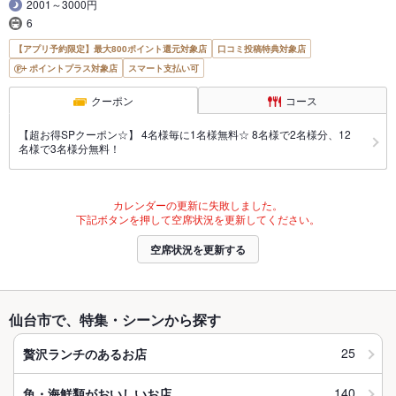
2001～3000円
6
【アプリ予約限定】最大800ポイント還元対象店
口コミ投稿特典対象店
ポイントプラス対象店
スマート支払い可
クーポン
コース
【超お得SPクーポン☆】 4名様毎に1名様無料☆ 8名様で2名様分、12
名様で3名様分無料！
カレンダーの更新に失敗しました。
下記ボタンを押して空席状況を更新してください。
空席状況を更新する
仙台市で、特集・シーンから探す
25
贅沢ランチのあるお店
140
魚・海鮮類がおいしいお店