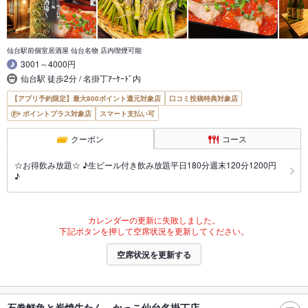
仙台駅前個室居酒屋 仙台名物 店内喫煙可能
3001～4000円
仙台駅 徒歩2分 / 名掛丁ｱｰｹｰﾄﾞ内
【アプリ予約限定】最大800ポイント還元対象店
口コミ投稿特典対象店
ポイントプラス対象店
スマート支払い可
クーポン
コース
☆お得飲み放題☆ ♪生ビール付き飲み放題平日180分週末120分1200円
♪
カレンダーの更新に失敗しました。
下記ボタンを押して空席状況を更新してください。
空席状況を更新する
石巻鮮魚と炭焼牛たん かっこ仙台名掛丁店