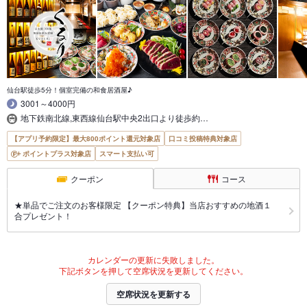
仙台駅徒歩5分！個室完備の和食居酒屋♪
3001～4000円
地下鉄南北線,東西線仙台駅中央2出口より徒歩約…
【アプリ予約限定】最大800ポイント還元対象店
口コミ投稿特典対象店
ポイントプラス対象店
スマート支払い可
クーポン
コース
★単品でご注文のお客様限定 【クーポン特典】当店おすすめの地酒１
合プレゼント！
カレンダーの更新に失敗しました。
下記ボタンを押して空席状況を更新してください。
空席状況を更新する