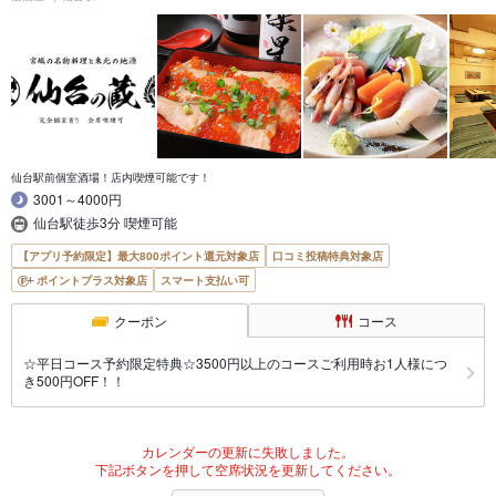
仙台駅前個室酒場！店内喫煙可能です！
3001～4000円
仙台駅徒歩3分 喫煙可能
【アプリ予約限定】最大800ポイント還元対象店
口コミ投稿特典対象店
ポイントプラス対象店
スマート支払い可
クーポン
コース
☆平日コース予約限定特典☆3500円以上のコースご利用時お1人様につ
き500円OFF！！
カレンダーの更新に失敗しました。
下記ボタンを押して空席状況を更新してください。