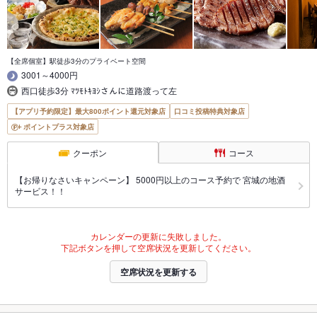
【全席個室】駅徒歩3分のプライベート空間
3001～4000円
西口徒歩3分 ﾏﾂﾓﾄｷﾖｼさんに道路渡って左
【アプリ予約限定】最大800ポイント還元対象店
口コミ投稿特典対象店
ポイントプラス対象店
クーポン
コース
【お帰りなさいキャンペーン】 5000円以上のコース予約で 宮城の地酒
サービス！！
カレンダーの更新に失敗しました。
下記ボタンを押して空席状況を更新してください。
空席状況を更新する