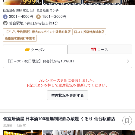
歓送迎会 海鮮 駅近 出汁 飲み放題 ランチ
3001～4000円
1501～2000円
仙台駅地下南口から徒歩約1分
【アプリ予約限定】最大800ポイント還元対象店
口コミ投稿特典対象店
適格請求書発行事業者
クーポン
コース
【日～木・祝日限定】お会計から10％OFF
カレンダーの更新に失敗しました。
下記ボタンを押して空席状況を更新してください。
空席状況を更新する
個室居酒屋 日本酒100種無制限飲み放題 くるり 仙台駅前店
居酒屋
仙台駅