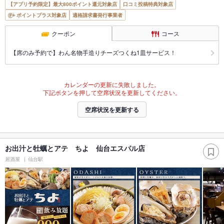
【アプリ予約限定】最大800ポイント還元対象店
口コミ投稿特典対象店
ポイントプラス対象店
適格請求書発行事業者
クーポン
コース
【席のみ予約で】わん名物手造りチーズつくね1皿サービス！
カレンダーの更新に失敗しました。
下記ボタンを押して空席状況を更新してください。
空席状況を更新する
お出汁と牡蠣とアテ ちよ 仙台エスパル店
居酒屋
仙台駅