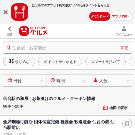
はじめてのアプリ予約で最大
1,000円分ポイントもらえる
ダウンロード
アプリで開く
戻る
マイメニュー
仙台駅 お茶漬け
変更
絞り込む
ポイントがつかえる
スマート支払い可
日付
時間
人数
仙台駅の和風 | お茶漬けのグルメ・クーポン情報
68件 1-20件
地図で表示
全席喫煙可能◎ 団体個室完備 昼宴会 歓送迎会 仙台の蔵 仙
台駅前店
居酒屋
仙台駅