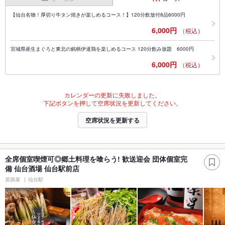
【仙台名物！厚切り牛タン焼きが楽しめるコース！】120分飲放付8品6000円
6,000円
（税込）
宮城県産生まぐろと東北の銘柄伊達鶏を楽しめるコース 120分飲み放題 6000円
6,000円
（税込）
カレンダーの更新に失敗しました。
下記ボタンを押して空席状況を更新してください。
空席状況を更新する
全席個室喫煙可◎郷土料理を喰らう! 歓送迎会 団体個室完
備 仙台酒場 仙台駅前店
居酒屋
仙台駅