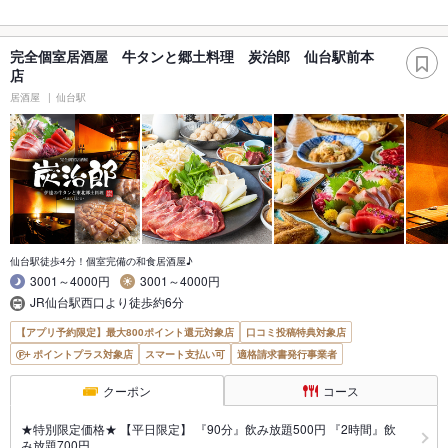
完全個室居酒屋 牛タンと郷土料理 炭治郎 仙台駅前本
店
居酒屋
仙台駅
仙台駅徒歩4分！個室完備の和食居酒屋♪
3001～4000円
3001～4000円
JR仙台駅西口より徒歩約6分
【アプリ予約限定】最大800ポイント還元対象店
口コミ投稿特典対象店
ポイントプラス対象店
スマート支払い可
適格請求書発行事業者
クーポン
コース
★特別限定価格★ 【平日限定】 『90分』飲み放題500円 『2時間』飲
み放題700円