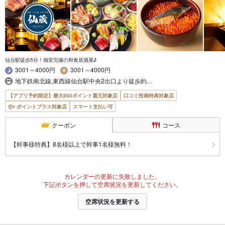
仙台駅徒歩5分！個室完備の和食居酒屋♪
3001～4000円
3001～4000円
地下鉄南北線,東西線仙台駅中央2出口より徒歩約…
【アプリ予約限定】最大800ポイント還元対象店
口コミ投稿特典対象店
ポイントプラス対象店
スマート支払い可
クーポン
コース
【幹事様特典】8名様以上で幹事1名様無料！
カレンダーの更新に失敗しました。
下記ボタンを押して空席状況を更新してください。
空席状況を更新する