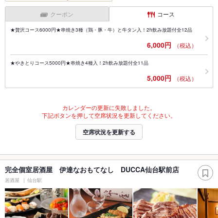
クーポン
コース
★贅沢コース6000円★串焼き3種（鶏・豚・牛）と牛タン入！2h飲み放題付全12品
6,000円
（税込）
★やきとりコース5000円★串焼き4種入！2h飲み放題付全11品
5,000円
（税込）
カレンダーの更新に失敗しました。
下記ボタンを押して空席状況を更新してください。
空席状況を更新する
完全個室居酒屋 伊達なおもてなし DUCCA仙台駅前店
居酒屋
仙台駅