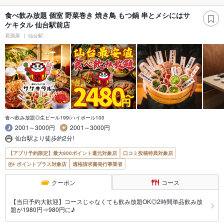
食べ飲み放題 個室 野菜巻き 焼き鳥 もつ鍋 串とメシにはサ
ケキタル 仙台駅前店
居酒屋
仙台駅
食べ飲み放題◎生ビール199/ハイボール100
2001～3000円
2001～3000円
仙台駅より徒歩約2分!
【アプリ予約限定】最大800ポイント還元対象店
口コミ投稿特典対象店
ポイントプラス対象店
適格請求書発行事業者
クーポン
コース
【当日予約大歓迎】コースじゃなくても飲み放題OK◎2時間単品飲み放
題が1980円⇒980円に♪