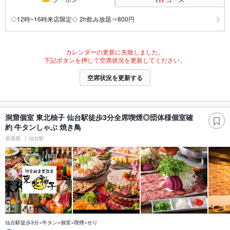
◇12時~16時来店限定◇ 2h飲み放題⇒800円
カレンダーの更新に失敗しました。
下記ボタンを押して空席状況を更新してください。
空席状況を更新する
洞窟個室 東北柚子 仙台駅徒歩3分全席喫煙◎団体様個室確
約 牛タンしゃぶ 焼き鳥
居酒屋
仙台駅
仙台駅徒歩3分×牛タン×個室×喫煙×せり