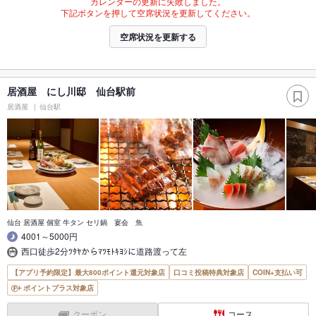
カレンダーの更新に失敗しました。
下記ボタンを押して空席状況を更新してください。
空席状況を更新する
居酒屋 にし川邸 仙台駅前
居酒屋
仙台駅
仙台 居酒屋 個室 牛タン セリ鍋 宴会 魚
4001～5000円
西口徒歩2分ﾂﾀﾔからﾏﾂﾓﾄｷﾖｼに道路渡って左
【アプリ予約限定】最大800ポイント還元対象店
口コミ投稿特典対象店
COIN+支払い可
ポイントプラス対象店
クーポン
コース