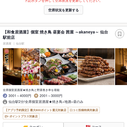
下記ボタンを押して空席状況を更新してください。
空席状況を更新する
【和食居酒屋】個室 焼き鳥 昼宴会 茜屋 ～akaneya～ 仙台
駅前店
居酒屋
仙台駅
全席個室居酒屋★焼き鳥と野菜巻き串を堪能
3001～4000円
2001～3000円
仙台駅2分!全席個室居酒屋★焼き鳥×地酒×昼のみ
【アプリ予約限定】最大800ポイント還元対象店
口コミ投稿特典対象店
ポイントプラス対象店
クーポン
コース