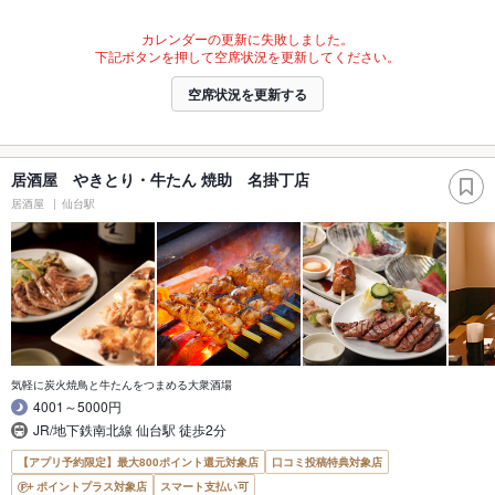
カレンダーの更新に失敗しました。
下記ボタンを押して空席状況を更新してください。
空席状況を更新する
居酒屋 やきとり・牛たん 焼助 名掛丁店
居酒屋
仙台駅
気軽に炭火焼鳥と牛たんをつまめる大衆酒場
4001～5000円
JR/地下鉄南北線 仙台駅 徒歩2分
【アプリ予約限定】最大800ポイント還元対象店
口コミ投稿特典対象店
ポイントプラス対象店
スマート支払い可