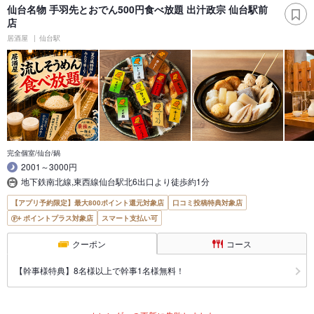
仙台名物 手羽先とおでん500円食べ放題 出汁政宗 仙台駅前
店
居酒屋
仙台駅
完全個室/仙台/鍋
2001～3000円
地下鉄南北線,東西線仙台駅北6出口より徒歩約1分
【アプリ予約限定】最大800ポイント還元対象店
口コミ投稿特典対象店
ポイントプラス対象店
スマート支払い可
クーポン
コース
【幹事様特典】8名様以上で幹事1名様無料！