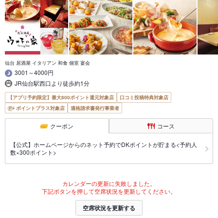
仙台 居酒屋 イタリアン 和食 個室 宴会
3001～4000円
JR仙台駅西口より徒歩約1分
【アプリ予約限定】最大800ポイント還元対象店
口コミ投稿特典対象店
ポイントプラス対象店
適格請求書発行事業者
クーポン
コース
【公式】ホームページからのネット予約でDKポイントが貯まる<予約人
数×300ポイント>
カレンダーの更新に失敗しました。
下記ボタンを押して空席状況を更新してください。
空席状況を更新する