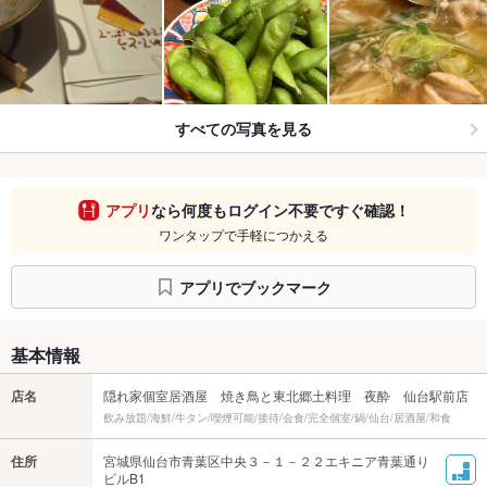
すべての写真を見る
アプリ
なら何度もログイン不要ですぐ確認！
ワンタップで手軽につかえる
アプリでブックマーク
基本情報
店名
隠れ家個室居酒屋 焼き鳥と東北郷土料理 夜酔 仙台駅前店
飲み放題/海鮮/牛タン/喫煙可能/接待/会食/完全個室/鍋/仙台/居酒屋/和食
住所
宮城県仙台市青葉区中央３－１－２２エキニア青葉通り
ビルB1