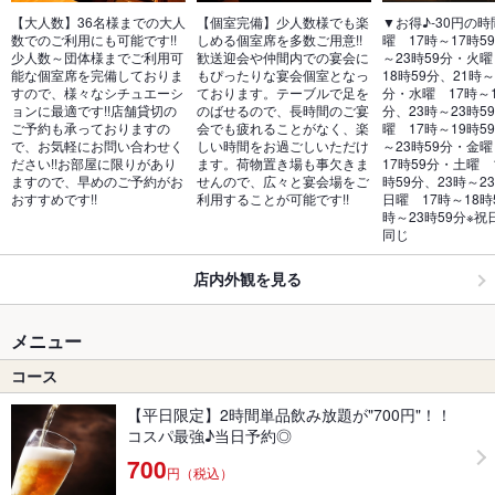
【大人数】36名様までの大人
【個室完備】少人数様でも楽
▼お得♪‐30円の
数でのご利用にも可能です!!
しめる個室席を多数ご用意!!
曜　17時～17時5
少人数～団体様までご利用可
歓送迎会や仲間内での宴会に
～23時59分・火曜
能な個室席を完備しておりま
もぴったりな宴会個室となっ
18時59分、21時～
すので、様々なシチュエーシ
ております。テーブルで足を
分・水曜　17時～1
ョンに最適です!!店舗貸切の
のばせるので、長時間のご宴
分、23時～23時5
ご予約も承っておりますの
会でも疲れることがなく、楽
曜　17時～19時5
で、お気軽にお問い合わせく
しい時間をお過ごしいただけ
～23時59分・金曜
ださい!!お部屋に限りがあり
ます。荷物置き場も事欠きま
17時59分・土曜　
ますので、早めのご予約がお
せんので、広々と宴会場をご
時59分、23時～2
おすすめです!!
利用することが可能です!!
日曜　17時～18時
時～23時59分※
同じ
店内外観を見る
メニュー
コース
【平日限定】2時間単品飲み放題が"700円"！！
コスパ最強♪当日予約◎
700
円（税込）