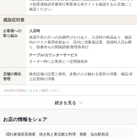
ス制度適格請求書発行事業者公表サイトを確認するか店舗にご
確認ください。
感染症対策
お客様への
入店時
取り組み
体調不良の方への自粛呼びかけあり、入店時の検温あり、施設
内のマスク着用依頼あり、店内に消毒液設置、混雑時入店お断
り、順番待ちの間隔調整/整理券発行
テーブル/カウンターサービス
オーダー時にお客様と一定間隔保持
店舗の衛生
換気設備の設置と換気、多数の人が触れる箇所の消毒、備品/卓
管理
上設置物の消毒
※各項目の詳細は
こちら
をご確認ください。
続きを見る
たばこ
お店の情報をシェア
禁煙・喫煙
分煙（仕切りあり）
お気軽に、ご相談ください。
隠れ家個室居酒屋 焼き鳥と東北郷土料理 夜酔 仙台駅前店