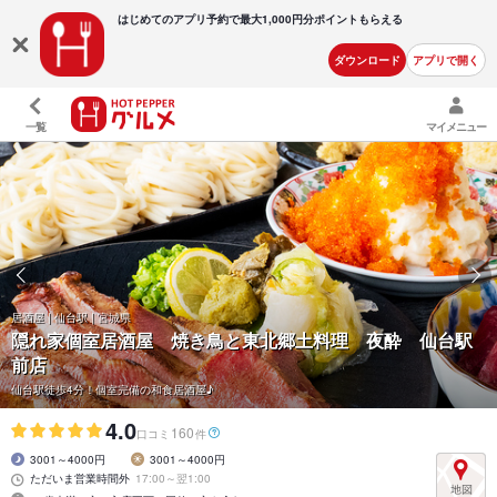
はじめてのアプリ予約で最大
1,000円分ポイントもらえる
ダウンロード
アプリで開く
一覧
マイメニュー
居酒屋 | 仙台駅 | 宮城県
隠れ家個室居酒屋 焼き鳥と東北郷土料理 夜酔 仙台駅
前店
仙台駅徒歩4分！個室完備の和食居酒屋♪
4.0
160
口コミ
件
3001～4000円
3001～4000円
ただいま営業時間外
17:00～翌1:00