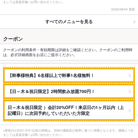
ましては直接店舗へお問い合わせください。
2026/08/04 更新
すべてのメニューを見る
クーポン
クーポンの利用条件・有効期限は詳細をご確認ください。クーポンのご利用時
は、必ず詳細画面をお店にご提示ください。
【幹事様特典】6名様以上で幹事1名様無料！
【日～木＆祝日限定】2時間飲み放題700円！
日～木＆祝日限定 ）会計20%OFF！来店日の1ヶ月以内（上
記曜日）に次回予約していただいた方限定
※更新日が2021/3/31以前の情報は、当時の価格及び税率に基づく情報となります。価格につき
ましては直接店舗へお問い合わせください。