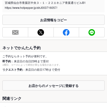
宮城県仙台市青葉区中央３－１－２２エキニア青葉通りビルB1
喫煙専用室
なし
https://www.hotpepper.jp/strJ003716057/
※2020年4月1日～受動喫煙対策に関する法律が施行されています。正しい情報はお店へお問い
合わせください。
お店情報をコピー
お席
総席数
100席
最大宴会収
－
容人数
ネットでかんたん予約
個室
あり
ご予約ならネット予約が便利です。
即予約
：来店日の当日23時まで受付
※曜日、コースによって締切が異なる場合があります。
座敷
あり
リクエスト予約
：来店日の前日17時まで受付
掘りごたつ
あり
カウンター
なし
お店からのメッセージに登録する
ソファー
なし
関連リンク
テラス席
なし