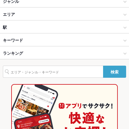
ジャンル
貸切
貸切不可
居酒屋
エリア
設備
和風
仙台駅
駅
Wi-Fi
あり
仙台市 × 居酒屋
仙台駅 × 居酒屋
あおば通駅
キーワード
バリアフリ
なし ：詳細はお問い合わせください。
ー
仙台市 × 和風
仙台駅 × 和風
仙台駅
ランキング
手羽先
からあげ
お茶漬け
串かつ
馬刺し
刺身
フライドポテト
駐車場
なし ：お近くのコインパーキングをご利用ください。
海鮮丼
しゃぶしゃぶ
うどん
ぶりしゃぶ
レバー
つくね
鶏皮
仙台駅 × 居酒屋
仙台駅 × 和食
東照宮駅
宮城のグルメランキング
その他設備
－
検索
もつ鍋
餃子
牛タン
デザート
揚げ餃子
仙台駅 × 和風
仙台駅 × 鍋
宮城の居酒屋ランキング
その他
飲み放題
あり ：飲み放題付きコース、単品飲み放題をご用意しておりま
和食
宮城
仙台市のグルメランキング
す。
鍋
宮城 × 居酒屋
仙台市の居酒屋ランキング
食べ放題
なし
仙台市 × 和食
宮城 × 和風
仙台駅のグルメランキング
お酒
カクテル充実、焼酎充実、日本酒充実、ワイン充実