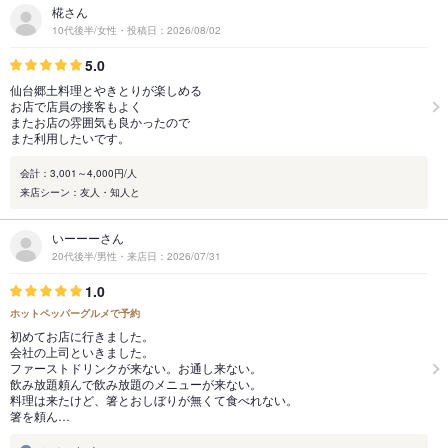
椛さん
10代後半/女性・投稿日：2026/08/02
5.0
仙台郷土料理とやきとりが楽しめる
お店で店員の接客もよく
またお店の雰囲気も良かったので
また利用したいです。
会計：3,001～4,000円/人
来店シーン：友人・知人と
いーーーさん
20代後半/男性・来店日：2026/07/31
1.0
ホットペッパーグルメで予約
初めてお店に行きました。
会社の上司といきました。
ファーストドリンクが来ない。お通し来ない。
飲み放題頼んで飲み放題のメニューが来ない。
料理は来たけど、箸とおしぼりが無くて食べれない。
箸を頼ん…