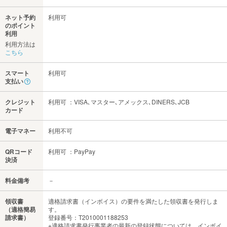
ネット予約
利用可
のポイント
利用
利用方法は
こちら
スマート
利用可
支払い
クレジット
利用可 ：VISA､マスター､アメックス､DINERS､JCB
カード
電子マネー
利用不可
QRコード
利用可 ：PayPay
決済
料金備考
－
領収書
適格請求書（インボイス）の要件を満たした領収書を発行しま
（適格簡易
す。
請求書）
登録番号：T2010001188253
※適格請求書発行事業者の最新の登録状態については、インボイ