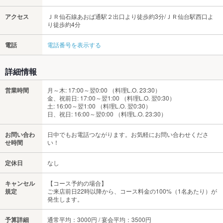
アクセス
ＪＲ仙石線あおば通駅２出口より徒歩約3分/ＪＲ仙台駅西口よ
り徒歩約4分
電話
電話番号を表示する
詳細情報
営業時間
月～木: 17:00～翌0:00 （料理L.O. 23:30）
金、祝前日: 17:00～翌1:00 （料理L.O. 翌0:30）
土: 16:00～翌1:00 （料理L.O. 翌0:30）
日、祝日: 16:00～翌0:00 （料理L.O. 23:30）
お問い合わ
日中でもお電話つながります。お気軽にお問い合わせくださ
せ時間
い！
定休日
なし
キャンセル
【コース予約の場合】
規定
ご来店前日22時以降から、コース料金の100%（1名あたり）が
発生します。
予算詳細
通常平均：3000円 / 宴会平均：3500円