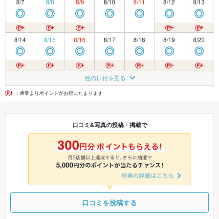
8/7
8/8
8/9
8/10
8/11
8/12
8/13
◎
◎
◎
◎
◎
◎
◎
8/14
8/15
8/16
8/17
8/18
8/19
8/20
◎
◎
◎
◎
◎
◎
◎
8/21
8/22
8/23
8/24
8/25
8/26
8/27
他の日付を見る
◎
◎
◎
◎
◎
◎
◎
：通常よりポイントがお得にたまります
8/28
8/29
8/30
8/31
9/1
9/2
9/3
口コミ&写真の投稿・掲載で
◎
◎
◎
◎
◎
◎
◎
9/4
9/5
9/6
9/7
9/8
9/9
9/10
◎
◎
◎
◎
◎
◎
◎
口コミを投稿する