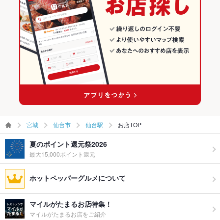
仙台市 × 鍋
宮城 × 和食
仙台駅の居酒屋ランキング
お子様連れ
お子様連れ歓迎 ：お子様連れの方は事前にご連絡ください。
ウェディン
結婚式の二次会、同窓会、歓送迎会、忘年会、新年会など、団
仙台駅 × 和食
宮城 × 鍋
グパーティ
体様でのご利用も大歓迎♪
ー二次会
仙台駅 × 鍋
お祝い・サ
可
プライズ対
応
備考
その他、ご要望がございましたらお気軽にご相談くださいませ!!
宮城
仙台市
仙台駅
お店TOP
夏のポイント還元祭2026
最大15,000ポイント還元
ホットペッパーグルメについて
マイルがたまるお店特集！
マイルがたまるお店をご紹介