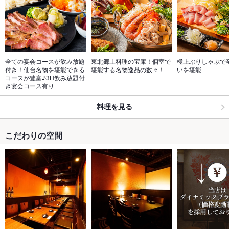
全ての宴会コースが飲み放題
東北郷土料理の宝庫！個室で
極上ぶりしゃぶで
付き！仙台名物を堪能できる
堪能する名物逸品の数々！
いを堪能
コースが豊富♪3H飲み放題付
き宴会コース有り
料理を見る
こだわりの空間