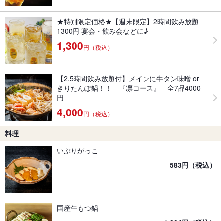
★特別限定価格★【週末限定】2時間飲み放題
1300円 宴会・飲み会などに♪
1,300
円（税込）
【2.5時間飲み放題付】メインに牛タン味噌 or
きりたんぽ鍋！！ 『凛コース』 全7品4000
円
4,000
円（税込）
料理
いぶりがっこ
583円（税込）
国産牛もつ鍋