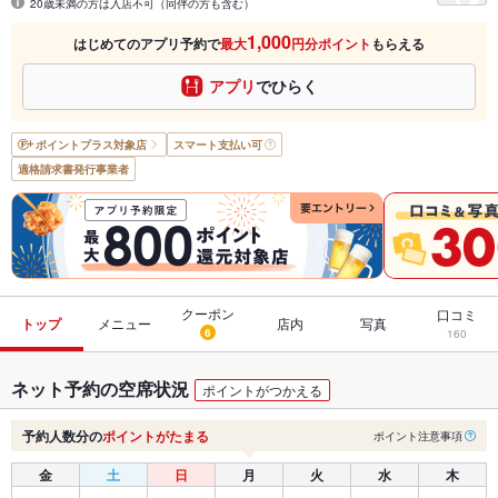
20歳未満の方は入店不可（同伴の方も含む）
1,000
はじめてのアプリ予約で
最大
円分ポイント
もらえる
アプリ
でひらく
ポイントプラス
対象店
スマート支払い可
適格請求書発行事業者
クーポン
口コミ
トップ
メニュー
店内
写真
6
160
ネット予約の空席状況
ポイントがつかえる
予約人数分の
ポイントがたまる
ポイント注意事項
金
土
日
月
火
水
木