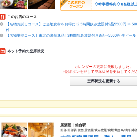
◇幹事様特典◇ 8名様以
このお店のコース
【名物お試しコース】ご当地食材をお得に!!2.5時間飲み放題付9品5500円 ⇒ 500
付
【名物堪能コース】東北の豪華逸品!! 3時間飲み放題付き8品⇒5500円 生ビー
ネット予約の空席状況
カレンダーの更新に失敗しました。
下記ボタンを押して空席状況を更新してくだ
空席状況を更新する
居酒屋｜仙台駅
仙台/仙台駅/個室/居酒屋/飲み放題/喫煙/焼き鳥/肉/日本酒