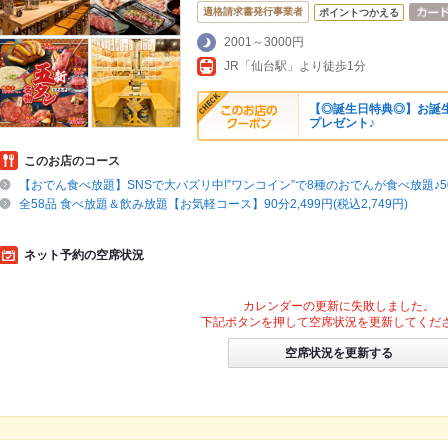
適格請求書発行事業者
ポイントつかえる
2001～3000円
JR「仙台駅」より徒歩1分
【◎誕生日特典◎】お誕
プレゼント♪
このお店のコース
【おでん食べ放題】SNSで大バズリ中!”ワンコイン”で8種のおでんが食べ放題♪500
全58品 食べ放題＆飲み放題【お気軽コース】90分2,499円(税込2,749円)
ネット予約の空席状況
カレンダーの更新に失敗しました。
下記ボタンを押して空席状況を更新してくだ
空席状況を更新する