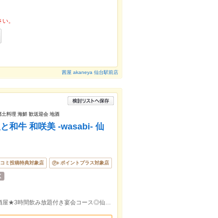
さい。
茜屋 akaneya 仙台駅前店
郷土料理 海鮮 歓送迎会 地酒
 和咲美 -wasabi- 仙
コミ投稿特典対象店
ポイントプラス対象店
仙台駅北３出口より徒歩2分!!全席個室居酒屋★3時間飲み放題付き宴会コース◎仙台名物牛タン×伊達美味和食料理