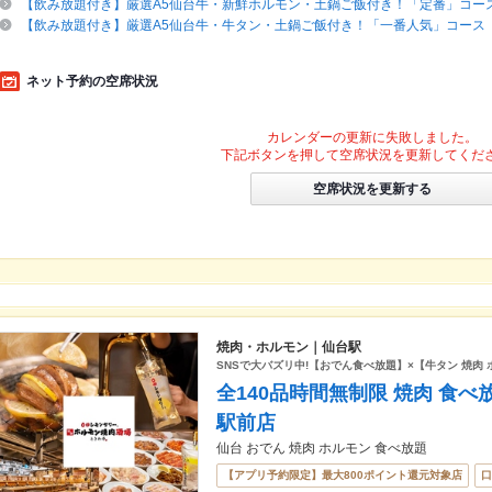
【飲み放題付き】厳選A5仙台牛・新鮮ホルモン・土鍋ご飯付き！「定番」コー
【飲み放題付き】厳選A5仙台牛・牛タン・土鍋ご飯付き！「一番人気」コース
ネット予約の空席状況
カレンダーの更新に失敗しました。
下記ボタンを押して空席状況を更新してくだ
空席状況を更新する
焼肉・ホルモン｜仙台駅
SNSで大バズリ中!【おでん食べ放題】×【牛タン 焼肉
全140品時間無制限 焼肉 食べ
駅前店
仙台 おでん 焼肉 ホルモン 食べ放題
【アプリ予約限定】最大800ポイント還元対象店
口