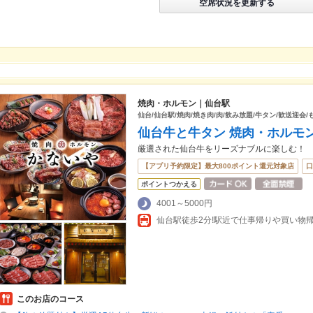
空席状況を更新する
焼肉・ホルモン｜仙台駅
仙台/仙台駅/焼肉/焼き肉/肉/飲み放題/牛タン/歓送迎会/
仙台牛と牛タン 焼肉・ホルモン
厳選された仙台牛をリーズナブルに楽しむ！
【アプリ予約限定】最大800ポイント還元対象店
口
ポイントつかえる
4001～5000円
このお店のコース