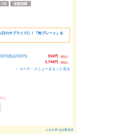
生日のサプライズに！『肉プレート』を
円(税込550円)
550円
（税込）
2,749円
（税込）
コース・メニューをもっと見る
さい。
ときわ亭 仙台駅前店