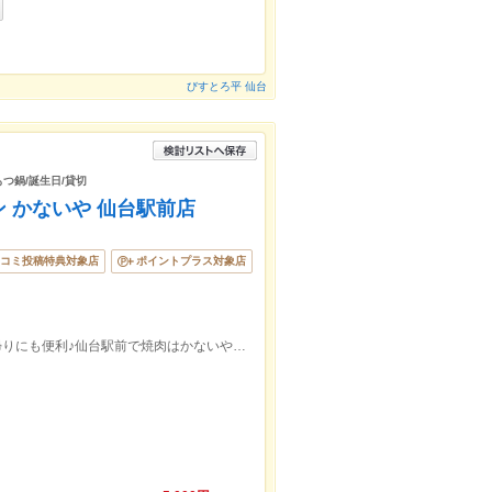
びすとろ平 仙台
もつ鍋/誕生日/貸切
 かないや 仙台駅前店
コミ投稿特典対象店
ポイントプラス対象店
仙台駅徒歩2分!駅近で仕事帰りや買い物帰りにも便利♪仙台駅前で焼肉はかないや。各種ご宴会でご利用下さい！