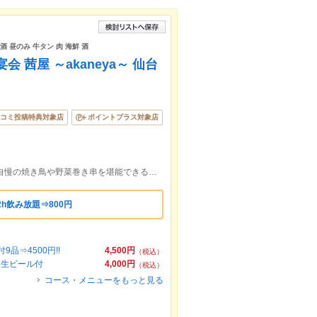
酒 昼のみ 牛タン 肉 海鮮 酒
 茜屋 ～akaneya～ 仙台
コミ投稿特典対象店
ポイントプラス対象店
仙台駅徒歩2分!飲み放題付き3000円～◎自慢の焼き鳥や野菜巻き串を堪能できる創作和食居酒屋！宴会・昼のみに最適◎
2h飲み放題⇒800円
品⇒4500円!!
4,500円
（税込）
! 生ビール付
4,000円
（税込）
コース・メニューをもっと見る