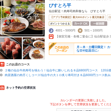
びすとろ平
仙台駅近！肉寿司肉和食なら びすとろ平
【アプリ予約限定】最大800ポイント還元対象店
口
ポイントつかえる
4001～5000円
501～1000円
月～木・土曜日限定！ カッ
な日や記念日に♪
このお店のコース
２種の仙台牛肉寿司を味わう！仙台牛に酔いしれる８品6800円コース 120分
肉居酒屋の肉尽くしコース!仙台牛の大トロ炙り寿司付き８品6000円コース飲
ネット予約の空席状況
カレンダーの更新に失敗しました。
下記ボタンを押して空席状況を更新してくだ