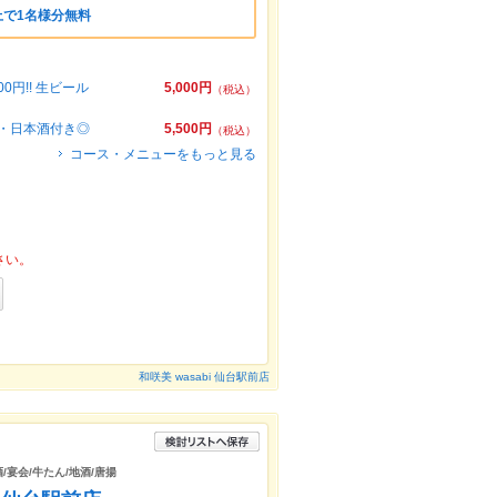
上で1名様分無料
0円!! 生ビール
5,000円
（税込）
ル・日本酒付き◎
5,500円
（税込）
コース・メニューをもっと見る
さい。
和咲美 wasabi 仙台駅前店
/宴会/牛たん/地酒/唐揚