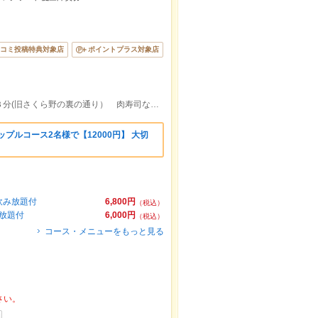
コミ投稿特典対象店
ポイントプラス対象店
【個室完備・各種ご宴会に】仙台駅徒歩３分(旧さくら野の裏の通り） 肉寿司なら肉専門居酒屋20年目の当店へ
プルコース2名様で【12000円】 大切
飲み放題付
6,800円
（税込）
み放題付
6,000円
（税込）
コース・メニューをもっと見る
さい。