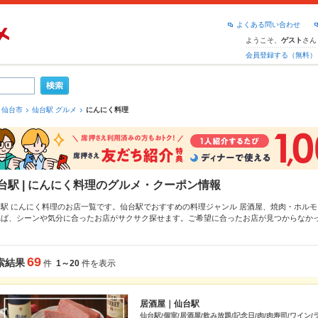
よくある問い合わせ
ようこそ、
さん
ゲスト
会員登録する（無料）
仙台市
仙台駅 グルメ
にんにく料理
台駅 | にんにく料理のグルメ・クーポン情報
台駅 にんにく料理のお店一覧です。仙台駅でおすすめの料理ジャンル
居酒屋
、
焼肉・ホルモ
れば、シーンや気分に合ったお店がサクサク探せます。ご希望に合ったお店が見つからなか
周辺）
もチェックしてみてください。ホットペッパーグルメなら、お得なクーポンはもちろ
節のおすすめ料理など、お店の最新情報をご紹介しているので安心！24時間使える簡単便利
の飲み会にも、会社の宴会にも、デートやパーティーにもお得に便利にホットペッパーグル
69
索結果
件
1～20
件を表示
居酒屋｜仙台駅
仙台駅/個室/居酒屋/飲み放題/記念日/肉/肉寿司/ワイン/