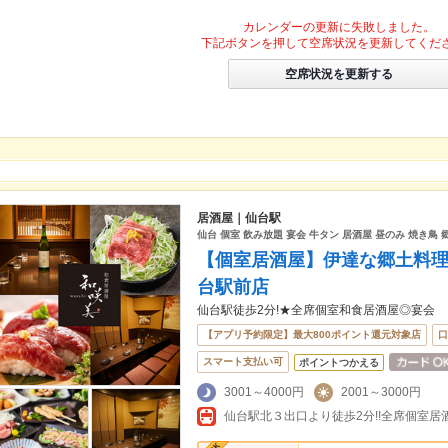
カレンダーの更新に失敗しました。
下記ボタンを押して空席状況を更新してくだ
空席状況を更新する
居酒屋｜仙台駅
仙台 個室 飲み放題 宴会 牛タン 居酒屋 昼のみ 焼き鳥 
【個室居酒屋】伊達な郷土料理と和牛
台駅前店
仙台駅徒歩2分!★全席個室和食居酒屋◎宴会
【アプリ予約限定】最大800ポイント還元対象店
口
スマート支払い可
ポイントつかえる
3001～4000円
2001～3000円