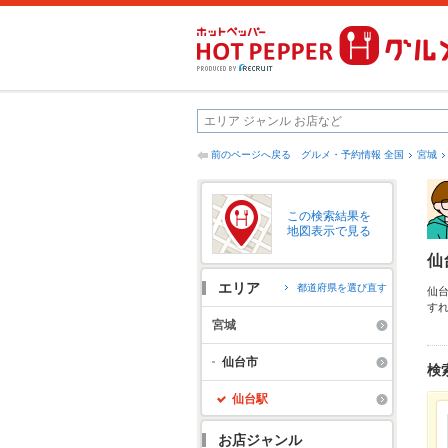
前のページへ戻る
グルメ・予約情報 全国
宮城
この検索結果を
地図表示で見る
仙
エリア
都道府県を選び直す
仙
す
口
宮城
季
し
仙台市
検
仙台駅
お店ジャンル