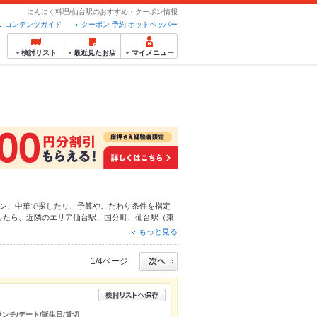
にんにく料理/仙台駅のおすすめ・クーポン情報
コンテンツガイド
クーポン 予約 ホットペッパー
検討リスト
最近見たお店
マイメニュー
ン
、
中華
で探したり、予算やこだわり条件を指定
ったら、近隣のエリア
仙台駅
、
国分町
、
仙台駅（東
ん、こだわりメニュー
からあげ
、
お茶漬け
、
塩辛
や
もっと見る
なネット予約が使えるお店も拡大中です。友達どう
メをご利用ください。
1/4ページ
ランチ/デート/誕生日/貸切