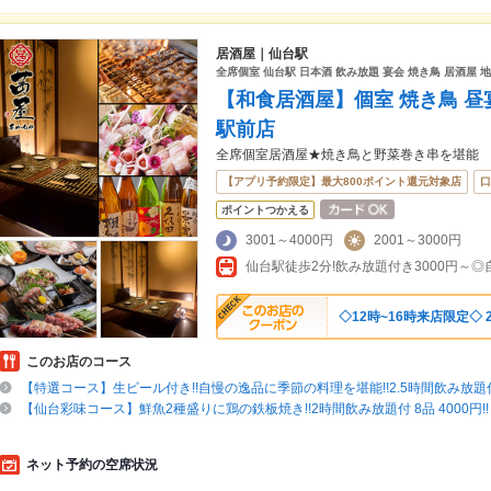
居酒屋｜仙台駅
全席個室 仙台駅 日本酒 飲み放題 宴会 焼き鳥 居酒屋 地
【和食居酒屋】個室 焼き鳥 昼宴会
駅前店
全席個室居酒屋★焼き鳥と野菜巻き串を堪能
【アプリ予約限定】最大800ポイント還元対象店
口
ポイントつかえる
3001～4000円
2001～3000円
◇12時~16時来店限定◇ 
このお店のコース
【特選コース】生ビール付き!!自慢の逸品に季節の料理を堪能!!2.5時間飲み放題付9
【仙台彩味コース】鮮魚2種盛りに鶏の鉄板焼き!!2時間飲み放題付 8品 4000円!
ネット予約の空席状況