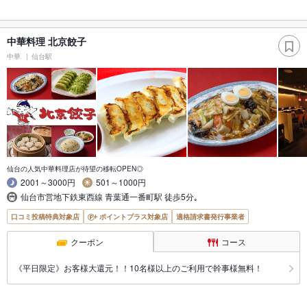
中華料理 北京餃子
中華
仙台駅
仙台の人気中華料理店が待望の移転OPEN◎
2001～3000円
501～1000円
仙台市営地下鉄東西線 青葉通一番町駅 徒歩5分｡
口コミ投稿特典対象店
ポイントプラス対象店
適格請求書発行事業者
クーポン
コース
《平日限定》お客様大還元！！10名様以上のご利用で幹事様無料！