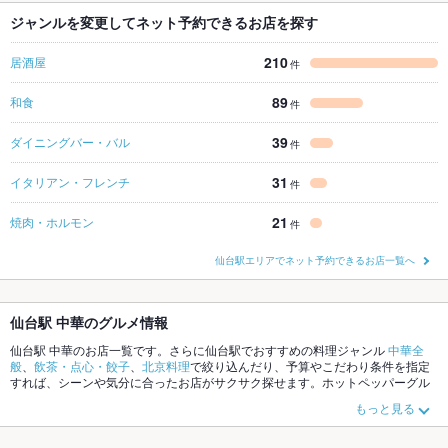
ジャンルを変更してネット予約できるお店を探す
210
居酒屋
件
89
和食
件
39
ダイニングバー・バル
件
31
イタリアン・フレンチ
件
21
焼肉・ホルモン
件
仙台駅エリアでネット予約できるお店一覧へ
仙台駅 中華のグルメ情報
仙台駅 中華のお店一覧です。さらに仙台駅でおすすめの料理ジャンル
中華全
般
、
飲茶・点心・餃子
、
北京料理
で絞り込んだり、予算やこだわり条件を指定
すれば、シーンや気分に合ったお店がサクサク探せます。ホットペッパーグル
メなら、お得なクーポンはもちろん、こだわりメニュー
チャーハン
、
酢豚
、
麻
もっと見る
婆豆腐
や季節のおすすめ料理など、お店の最新情報をご紹介しているので安
心！24時間使える簡単便利なネット予約が使えるお店も拡大中です。友達どう
しの飲み会にも、会社の宴会にも、デートやパーティーにもお得に便利にホッ