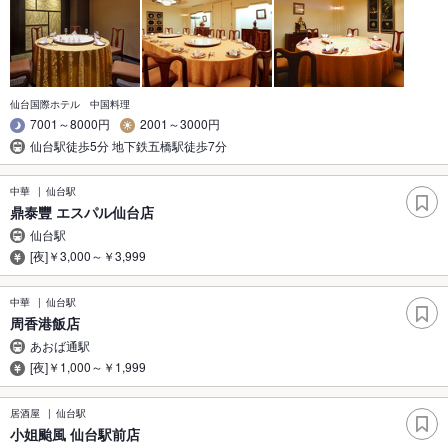
仙台国際ホテル 中国料理
7001～8000円
2001～3000円
仙台駅徒歩5分 地下鉄五橋駅徒歩7分
中華
仙台駅
鼎泰豐 エスパル仙台店
仙台駅
[夜]￥3,000～￥3,999
中華
仙台駅
周香港飯店
あおば通駅
[夜]￥1,000～￥1,999
居酒屋
仙台駅
小姐颱風 仙台駅前店