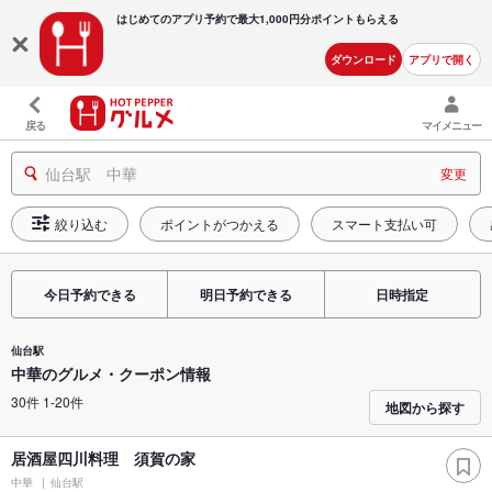
はじめてのアプリ予約で最大
1,000円分ポイントもらえる
ダウンロード
アプリで開く
戻る
マイメニュー
仙台駅 中華
変更
絞り込む
ポイントがつかえる
スマート支払い可
今日予約できる
明日予約できる
日時指定
仙台駅
中華のグルメ・クーポン情報
30件 1-20件
地図から探す
居酒屋四川料理 須賀の家
中華
仙台駅