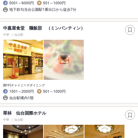
5001～6000円
501～1000円
地下鉄勾当台公園駅1番出口から徒歩7分
中嘉屋食堂 麺飯甜 （ミンパンティン）
中華
仙台駅
[駅中]チャイニーズダイニング
1501～2000円
501～1000円
仙台駅構内1階
翠林 仙台国際ホテル
中華
仙台駅