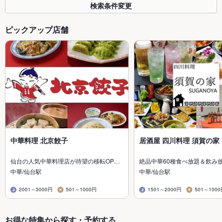
検索条件変更
ピックアップ店舗
中華料理 北京餃子
居酒屋 四川料理 須賀の家
仙台の人気中華料理店が待望の移転OP…
絶品中華60種食べ放題＆飲み
中華/仙台駅
中華/仙台駅
2001～3000円
501～1000円
1501～2000円
501～100
お得な特集から探す・予約する