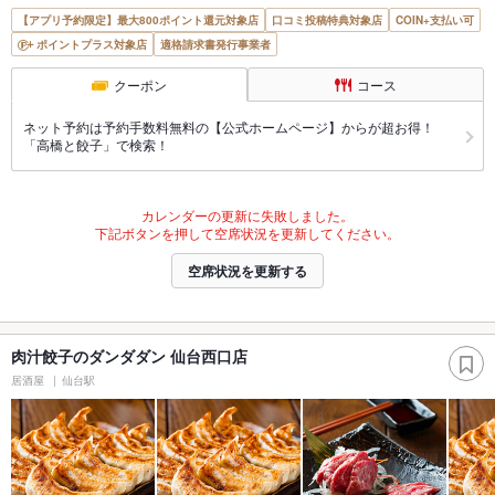
【アプリ予約限定】最大800ポイント還元対象店
口コミ投稿特典対象店
COIN+支払い可
ポイントプラス対象店
適格請求書発行事業者
クーポン
コース
ネット予約は予約手数料無料の【公式ホームページ】からが超お得！
「高橋と餃子」で検索！
カレンダーの更新に失敗しました。
下記ボタンを押して空席状況を更新してください。
空席状況を更新する
肉汁餃子のダンダダン 仙台西口店
居酒屋
仙台駅