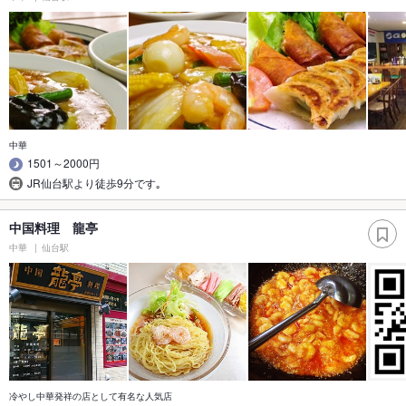
中華
1501～2000円
JR仙台駅より徒歩9分です｡
中国料理 龍亭
中華
仙台駅
冷やし中華発祥の店として有名な人気店