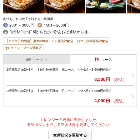
肉汁あふれる餃子が味わえる居酒屋
2001～3000円
1501～2000円
仙台駅[北出口6]から徒歩1分/あおば通駅から徒…
【アプリ予約限定】最大800ポイント還元対象店
口コミ投稿特典対象店
ポイントプラス対象店
クーポン
コース
2時間飲み放題付き！【肉汁餃子堪能！梅コース】＜全6品＞3,500円(税込)
3,500円
（税込）
2時間飲み放題付き！【肉汁餃子堪能！竹コース】＜全7品＞4,000円(税込)
4,000円
（税込）
カレンダーの更新に失敗しました。
下記ボタンを押して空席状況を更新してください。
空席状況を更新する