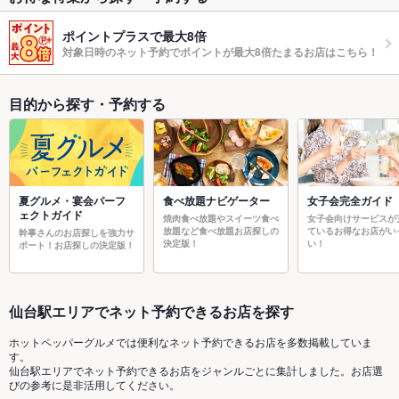
ポイントプラスで最大8倍
対象日時のネット予約でポイントが最大8倍たまるお店はこちら！
目的から探す・予約する
夏グルメ・宴会パーフ
食べ放題ナビゲーター
女子会完全ガイド
ェクトガイド
焼肉食べ放題やスイーツ食べ
女子会向けサービスが
放題など食べ放題お店探しの
ているお得なお店がい
幹事さんのお店探しを強力サ
決定版！
い！
ポート！お店探しの決定版！
仙台駅エリアでネット予約できるお店を探す
ホットペッパーグルメでは便利なネット予約できるお店を多数掲載していま
す。
仙台駅エリアでネット予約できるお店をジャンルごとに集計しました。お店選
びの参考に是非活用してください。