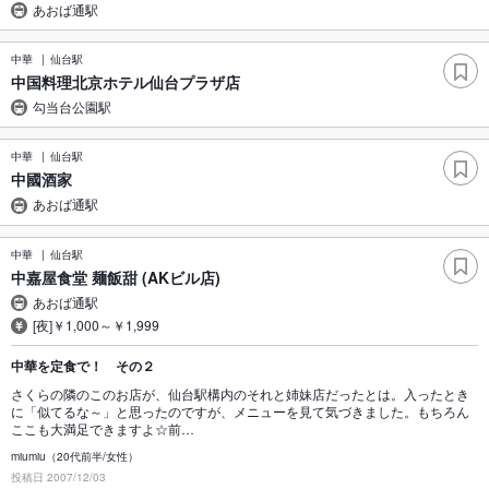
あおば通駅
中華
仙台駅
中国料理北京ホテル仙台プラザ店
勾当台公園駅
中華
仙台駅
中國酒家
あおば通駅
中華
仙台駅
中嘉屋食堂 麺飯甜 (AKビル店)
あおば通駅
[夜]￥1,000～￥1,999
中華を定食で！ その２
さくらの隣のこのお店が、仙台駅構内のそれと姉妹店だったとは。入ったとき
に「似てるな～」と思ったのですが、メニューを見て気づきました。もちろん
ここも大満足できますよ☆前…
miumiu（20代前半/女性）
投稿日 2007/12/03