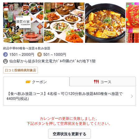
絶品中華60種食べ放題＆飲み放題
1501～2000円
501～1000円
仙台駅から徒歩3分東北電力ﾋﾞﾙの隣のﾋﾞﾙの地下1階
口コミ投稿特典対象店
クーポン
コース
【食べ飲み放題コース】4名様～可◎120分飲み放題&60種食べ放題で
4400円(税込)
カレンダーの更新に失敗しました。
下記ボタンを押して空席状況を更新してください。
空席状況を更新する