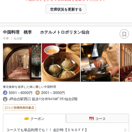
空席状況を更新する
中国料理 桃李 ホテルメトロポリタン仙台
中華
仙台駅
東北食材を追求した体に優しい中国料理
5001～6000円
2001～3000円
JR仙台駅西口 徒歩1分/ﾎﾃﾙﾒﾄﾛﾎﾟﾘﾀﾝ仙台2階
口コミ投稿特典対象店
クーポン
コース
コースでも単品利用でも！！ 会計時【５％ＯＦＦ】