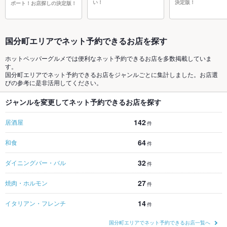
い！
決定版！
ポート！お店探しの決定版！
国分町エリアでネット予約できるお店を探す
ホットペッパーグルメでは便利なネット予約できるお店を多数掲載していま
す。
国分町エリアでネット予約できるお店をジャンルごとに集計しました。お店選
びの参考に是非活用してください。
ジャンルを変更してネット予約できるお店を探す
142
居酒屋
件
64
和食
件
32
ダイニングバー・バル
件
27
焼肉・ホルモン
件
14
イタリアン・フレンチ
件
国分町エリアでネット予約できるお店一覧へ