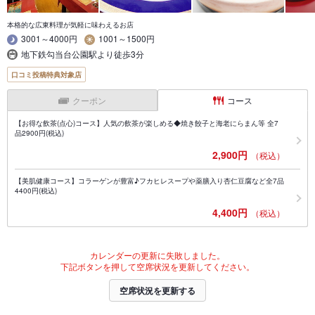
本格的な広東料理が気軽に味わえるお店
3001～4000円
1001～1500円
地下鉄勾当台公園駅より徒歩3分
口コミ投稿特典対象店
クーポン
コース
【お得な飲茶(点心)コース】人気の飲茶が楽しめる◆焼き餃子と海老にらまん等 全7
品2900円(税込)
2,900円
（税込）
【美肌健康コース】コラーゲンが豊富♪フカヒレスープや薬膳入り杏仁豆腐など全7品
4400円(税込)
4,400円
（税込）
カレンダーの更新に失敗しました。
下記ボタンを押して空席状況を更新してください。
空席状況を更新する