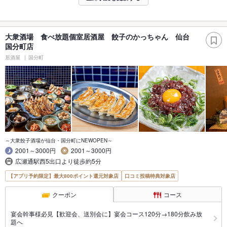
大衆酒場 食べ放題個室居酒屋 餃子のかっちゃん 仙台
国分町店
居酒屋
国分町
～大衆餃子酒場が仙台・国分町にNEWOPEN～
2001～3000円
2001～3000円
広瀬通駅西5出口より徒歩約5分
【アプリ予約限定】最大800ポイント還元対象店
口コミ投稿特典対象店
クーポン
コース
宴会幹事様必見【歓迎会、送別会に】宴会コース120分→180分飲み放
題へ