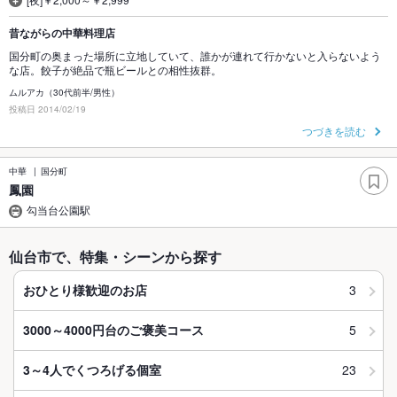
昔ながらの中華料理店
国分町の奥まった場所に立地していて、誰かが連れて行かないと入らないよう
な店。餃子が絶品で瓶ビールとの相性抜群。
ムルアカ（30代前半/男性）
投稿日 2014/02/19
つづきを読む
中華
国分町
鳳園
勾当台公園駅
仙台市で、特集・シーンから探す
3
おひとり様歓迎のお店
5
3000～4000円台のご褒美コース
23
3～4人でくつろげる個室