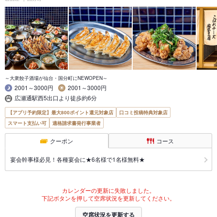
～大衆餃子酒場が仙台・国分町にNEWOPEN～
2001～3000円
2001～3000円
広瀬通駅西5出口より徒歩約6分
【アプリ予約限定】最大800ポイント還元対象店
口コミ投稿特典対象店
スマート支払い可
適格請求書発行事業者
クーポン
コース
宴会幹事様必見！各種宴会に★6名様で1名様無料★
カレンダーの更新に失敗しました。
下記ボタンを押して空席状況を更新してください。
空席状況を更新する