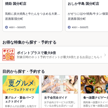
焼助 国分町店
おしか半島 国分町店
気軽に炭火焼鳥と牛たんをつまめる大衆…
がぜうに/ほや/焼鳥/牛タン/個室
居酒屋/国分町
居酒屋/国分町
4001～5000円
4001～5000円
お得な特集から探す・予約する
ポイントプラスで最大8倍
対象日時のネット予約でポイントが最大8倍たまるお店はこちら！
目的から探す・予約する
夏グルメ・宴会パーフ
女子会完全ガイド
食べ放題ナビゲー
ェクトガイド
女子会向けサービスが充実し
焼肉食べ放題やスイー
ているお得なお店がいっぱ
放題など食べ放題お店
幹事さんのお店探しを強力サ