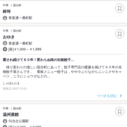
中華
国分町
鈴玲
青葉通一番町駅
中華
国分町
おゆき
青葉通一番町駅
[夜]￥1,000～￥1,999
愛され続けて６０年！変わらぬ味の伝統餃子…
移り変わりの激しい国分町にあって，餃子専門店の暖簾を掲げて６０年の名
物餃子屋さんです。 看板メニュー餃子は，やや小ぶりながらニンニクやキャ
ベツ，ニラにショウガなどの…
しゃぼんだま
投稿日 2007/12/21
つづきを読む
中華
国分町
温州菜館
勾当台公園駅
[夜]￥2,000～￥2,999