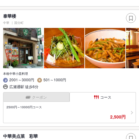
泰華楼
中華
国分町
本格中華小皿料理
2001～3000円
501～1000円
広瀬通駅 徒歩6分
クーポン
コース
2500円～10000円コース
2,500円
中華美点菜 彩華