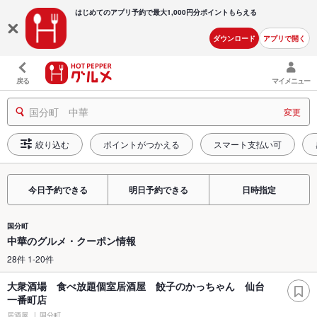
はじめてのアプリ予約で最大
1,000円分ポイントもらえる
ダウンロード
アプリで開く
戻る
マイメニュー
国分町 中華
変更
絞り込む
ポイントがつかえる
スマート支払い可
今日予約できる
明日予約できる
日時指定
国分町
中華のグルメ・クーポン情報
28件 1-20件
大衆酒場 食べ放題個室居酒屋 餃子のかっちゃん 仙台
一番町店
居酒屋
国分町