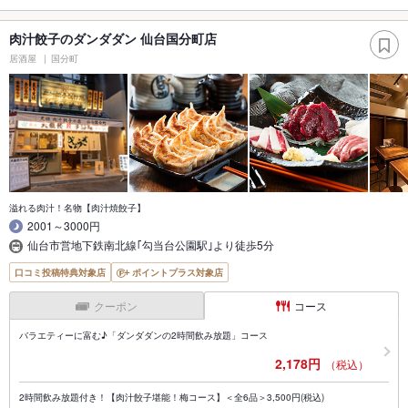
肉汁餃子のダンダダン 仙台国分町店
居酒屋
国分町
溢れる肉汁！名物【肉汁焼餃子】
2001～3000円
仙台市営地下鉄南北線｢勾当台公園駅｣より徒歩5分
口コミ投稿特典対象店
ポイントプラス対象店
クーポン
コース
バラエティーに富む♪「ダンダダンの2時間飲み放題」コース
2,178円
（税込）
2時間飲み放題付き！【肉汁餃子堪能！梅コース】＜全6品＞3,500円(税込)