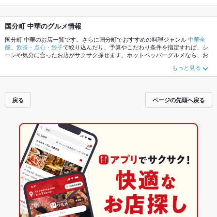
国分町 中華のグルメ情報
国分町 中華のお店一覧です。さらに国分町でおすすめの料理ジャンル
中華全
般
、
飲茶・点心・餃子
で絞り込んだり、予算やこだわり条件を指定すれば、シ
ーンや気分に合ったお店がサクサク探せます。ホットペッパーグルメなら、お
得なクーポンはもちろん、こだわりメニュー
チャーハン
、
酢豚
、
北京ダック
や
もっと見る
季節のおすすめ料理など、お店の最新情報をご紹介しているので安心！24時間
使える簡単便利なネット予約が使えるお店も拡大中です。友達どうしの飲み会
にも、会社の宴会にも、デートやパーティーにもお得に便利にホットペッパー
グルメをご利用ください。
戻る
ページの先頭へ戻る