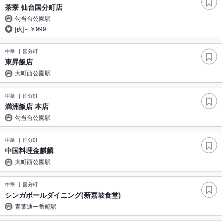
茶寮 仙台国分町店
勾当台公園駅
[夜]～￥999
中華
国分町
東昇飯店
大町西公園駅
中華
国分町
満洲飯店 本店
勾当台公園駅
中華
国分町
中国料理金麒麟
大町西公園駅
中華
国分町
シンガポールダイニング(新嘉坡食堂)
青葉通一番町駅