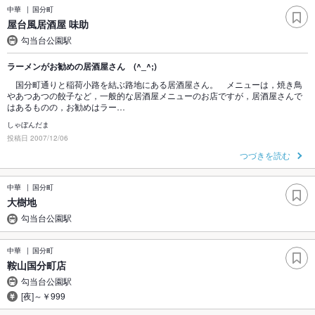
中華
国分町
屋台風居酒屋 味助
勾当台公園駅
ラーメンがお勧めの居酒屋さん (^_^;)
国分町通りと稲荷小路を結ぶ路地にある居酒屋さん。 メニューは，焼き鳥
やあつあつの餃子など，一般的な居酒屋メニューのお店ですが，居酒屋さんで
はあるものの，お勧めはラー…
しゃぼんだま
投稿日 2007/12/06
つづきを読む
中華
国分町
大樹地
勾当台公園駅
中華
国分町
鞍山国分町店
勾当台公園駅
[夜]～￥999