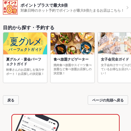
ポイントプラスで最大8倍
対象日時のネット予約でポイントが最大8倍たまるお店はこちら！
目的から探す・予約する
夏グルメ・宴会パーフ
食べ放題ナビゲーター
女子会完全ガイド
ェクトガイド
焼肉食べ放題やスイーツ食べ
女子会向けサービスが
放題など食べ放題お店探しの
ているお得なお店がい
幹事さんのお店探しを強力サ
決定版！
い！
ポート！お店探しの決定版！
戻る
ページの先頭へ戻る