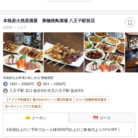
本格炭火焼居酒屋 勇極焼鳥酒場 八王子駅前店
居酒屋
八王子
本格的なお料理が楽しめる”勇極酒家”
1501～2000円
501～1000円
八王子駅 北口 徒歩3分/京王八王子駅 徒歩3分
【アプリ予約限定】最大800ポイント還元対象店
口コミ投稿特典対象店
ポイントプラス対象店
クーポン
コース
2名様以上のご予約でお一人様3000円以上のご飲食代より10％OFF！