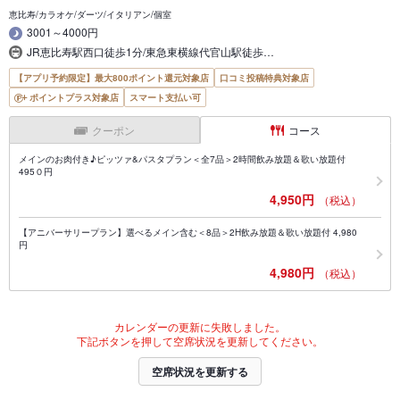
恵比寿/カラオケ/ダーツ/イタリアン/個室
3001～4000円
JR恵比寿駅西口徒歩1分/東急東横線代官山駅徒歩…
【アプリ予約限定】最大800ポイント還元対象店
口コミ投稿特典対象店
ポイントプラス対象店
スマート支払い可
クーポン
コース
メインのお肉付き♪ピッツァ&パスタプラン＜全7品＞2時間飲み放題＆歌い放題付
495０円
4,950円
（税込）
【アニバーサリープラン】選べるメイン含む＜8品＞2H飲み放題＆歌い放題付 4,980
円
4,980円
（税込）
カレンダーの更新に失敗しました。
下記ボタンを押して空席状況を更新してください。
空席状況を更新する