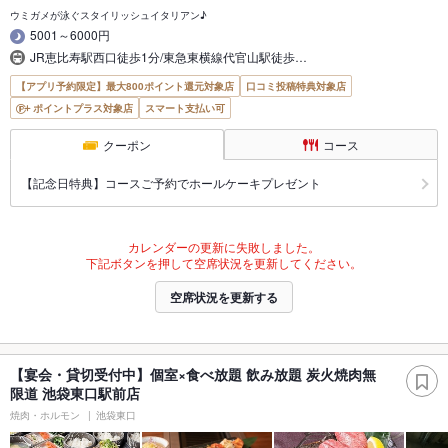
ウミガメが泳ぐスタイリッシュイタリアン♪
5001～6000円
JR恵比寿駅西口徒歩1分/東急東横線代官山駅徒歩…
【アプリ予約限定】最大800ポイント還元対象店
口コミ投稿特典対象店
ポイントプラス対象店
スマート支払い可
クーポン
コース
【記念日特典】コースご予約でホールケーキプレゼント
カレンダーの更新に失敗しました。
下記ボタンを押して空席状況を更新してください。
空席状況を更新する
【宴会・貸切受付中】個室×食べ放題 飲み放題 炭火焼肉無
限道 池袋東口駅前店
焼肉・ホルモン
池袋東口