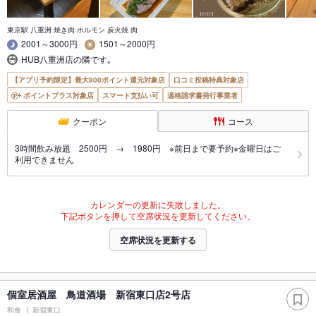
東京駅 八重洲 焼き肉 ホルモン 炭火焼 肉
2001～3000円
1501～2000円
HUB八重洲店の隣です｡
【アプリ予約限定】最大800ポイント還元対象店
口コミ投稿特典対象店
ポイントプラス対象店
スマート支払い可
適格請求書発行事業者
クーポン
コース
3時間飲み放題 2500円 → 1980円 ※前日まで要予約※金曜日はご
利用できません
カレンダーの更新に失敗しました。
下記ボタンを押して空席状況を更新してください。
空席状況を更新する
個室居酒屋 鳥道酒場 新宿東口店2号店
和食
新宿東口