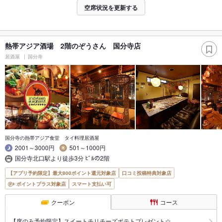
空席状況を更新する
熱帯アジア酒場 2階のぞうさん 国分寺店
居酒屋
国分寺
国分寺の熱帯アジア食堂 タイ料理居酒屋
2001～3000円
501～1000円
国分寺北口駅より徒歩3分 ﾋﾞﾙの2階
【アプリ予約限定】最大800ポイント還元対象店
口コミ投稿特典対象店
ポイントプラス対象店
スマート支払い可
クーポン
コース
【席のみ予約限定】スイートチリチーズポテトプレゼント☆