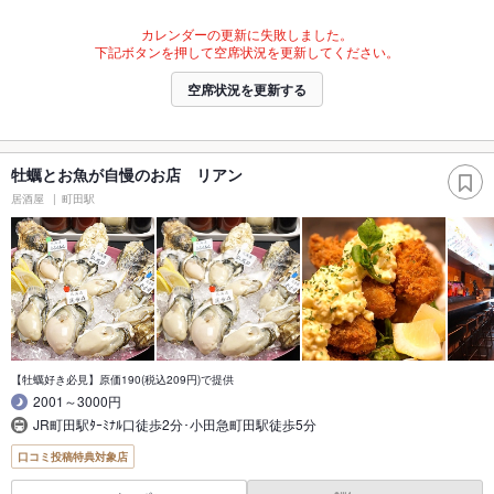
カレンダーの更新に失敗しました。
下記ボタンを押して空席状況を更新してください。
空席状況を更新する
牡蠣とお魚が自慢のお店 リアン
居酒屋
町田駅
【牡蠣好き必見】原価190(税込209円)で提供
2001～3000円
JR町田駅ﾀｰﾐﾅﾙ口徒歩2分･小田急町田駅徒歩5分
口コミ投稿特典対象店