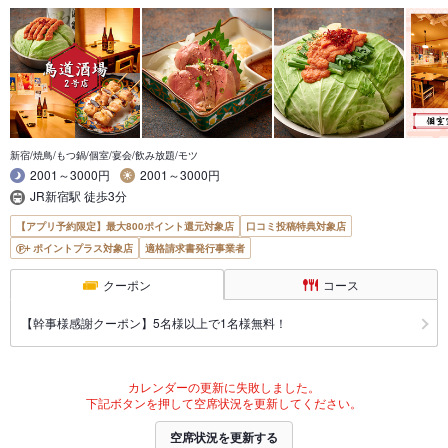
新宿/焼鳥/もつ鍋/個室/宴会/飲み放題/モツ
2001～3000円
2001～3000円
JR新宿駅 徒歩3分
【アプリ予約限定】最大800ポイント還元対象店
口コミ投稿特典対象店
ポイントプラス対象店
適格請求書発行事業者
クーポン
コース
【幹事様感謝クーポン】5名様以上で1名様無料！
カレンダーの更新に失敗しました。
下記ボタンを押して空席状況を更新してください。
空席状況を更新する