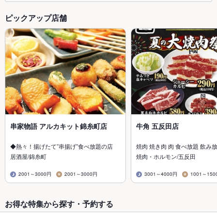
ピックアップ店舗
串家物語 アルカキット錦糸町店
牛角 五反田店
◆熱々！揚げたて”串揚げ”食べ放題の店
焼肉 焼き肉 肉 食べ放題 飲み
居酒屋/錦糸町
焼肉・ホルモン/五反田
2001～3000円
2001～3000円
3001～4000円
1001～150
お得な特集から探す・予約する