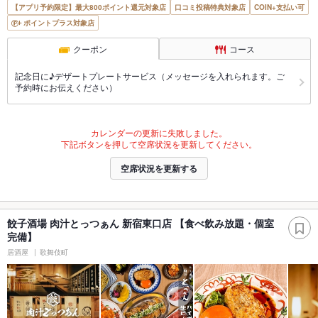
【アプリ予約限定】最大800ポイント還元対象店
口コミ投稿特典対象店
COIN+支払い可
ポイントプラス対象店
クーポン
コース
記念日に♪デザートプレートサービス（メッセージを入れられます。ご
予約時にお伝えください）
カレンダーの更新に失敗しました。
下記ボタンを押して空席状況を更新してください。
空席状況を更新する
餃子酒場 肉汁とっつぁん 新宿東口店 【食べ飲み放題・個室
完備】
居酒屋
歌舞伎町