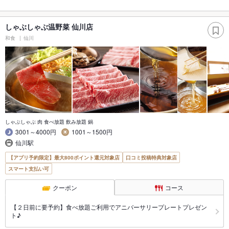
しゃぶしゃぶ温野菜 仙川店
和食
仙川
しゃぶしゃぶ 肉 食べ放題 飲み放題 鍋
3001～4000円
1001～1500円
仙川駅
【アプリ予約限定】最大800ポイント還元対象店
口コミ投稿特典対象店
スマート支払い可
クーポン
コース
【２日前に要予約】食べ放題ご利用でアニバーサリープレートプレゼン
ト♪