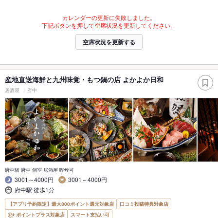
カレンダーの更新に失敗しました。
下記ボタンを押して空席状況を更新してください。
空席状況を更新する
産地直送海鮮と九州味覚・もつ鍋の店 よかよか日和
居酒屋
府中
府中駅 府中 個室 居酒屋 喫煙可
3001～4000円
3001～4000円
府中駅 徒歩1分
【アプリ予約限定】最大800ポイント還元対象店
口コミ投稿特典対象店
ポイントプラス対象店
スマート支払い可