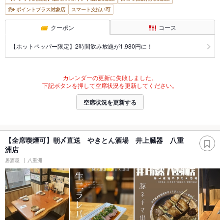
ポイントプラス対象店
スマート支払い可
クーポン
コース
【ホットペッパー限定】2時間飲み放題が1,980円に！
カレンダーの更新に失敗しました。
下記ボタンを押して空席状況を更新してください。
空席状況を更新する
【全席喫煙可】朝〆直送 やきとん酒場 井上臓器 八重
洲店
居酒屋
八重洲