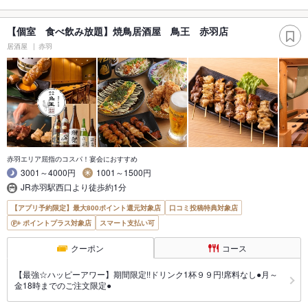
【個室 食べ飲み放題】焼鳥居酒屋 鳥王 赤羽店
居酒屋
赤羽
赤羽エリア屈指のコスパ！宴会におすすめ
3001～4000円
1001～1500円
JR赤羽駅西口より徒歩約1分
【アプリ予約限定】最大800ポイント還元対象店
口コミ投稿特典対象店
ポイントプラス対象店
スマート支払い可
クーポン
コース
【最強☆ハッピーアワー】期間限定!!ドリンク1杯９９円!席料なし●月～
金18時までのご注文限定●