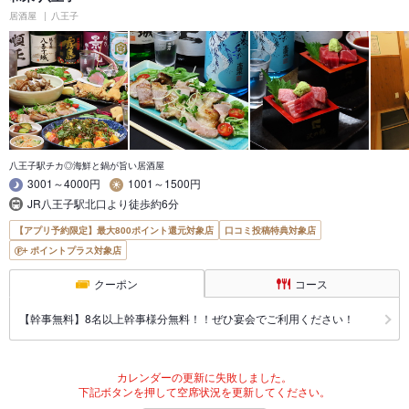
居酒屋
八王子
八王子駅チカ◎海鮮と鍋が旨い居酒屋
3001～4000円
1001～1500円
JR八王子駅北口より徒歩約6分
【アプリ予約限定】最大800ポイント還元対象店
口コミ投稿特典対象店
ポイントプラス対象店
クーポン
コース
【幹事無料】8名以上幹事様分無料！！ぜひ宴会でご利用ください！
カレンダーの更新に失敗しました。
下記ボタンを押して空席状況を更新してください。