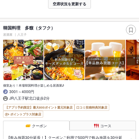
空席状況を更新する
韓国料理 多馥（タフク）
居酒屋
八王子
個室あり！本場韓国料理が楽しめる居酒屋♪
3001～4000円
JR八王子駅北口徒歩2分
【アプリ予約限定】最大800ポイント還元対象店
口コミ投稿特典対象店
ポイントプラス対象店
クーポン
コース
【飲み放題30分延長！】クーポンご利用で500円で飲み放題を30分延