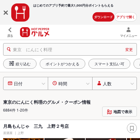
はじめてのアプリ予約で最大
1,000円分ポイントもらえる
ダウンロード
アプリで開く
戻る
マイメニュー
東京 にんにく料理
変更
絞り込む
ポイントがつかえる
スマート支払い可
日付
時間
人数
東京のにんにく料理のグルメ・クーポン情報
6884件 1-20件
地図で表示
月島もんじゃ 三九 上野２号店
居酒屋
上野