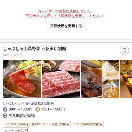
カレンダーの更新に失敗しました。
下記ボタンを押して空席状況を更新してください。
空席状況を更新する
しゃぶしゃぶ温野菜 五反田店別館
和食
五反田
しゃぶしゃぶ 肉 食べ放題 飲み放題 鍋
3001～4000円
1001～1500円
五反田駅徒歩2分
【アプリ予約限定】最大800ポイント還元対象店
口コミ投稿特典対象店
スマート支払い可