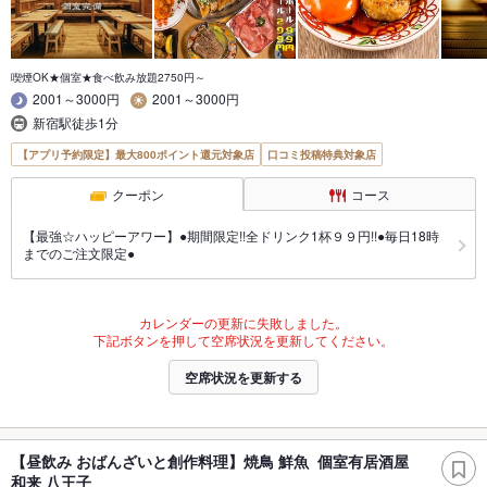
喫煙OK★個室★食べ飲み放題2750円～
2001～3000円
2001～3000円
新宿駅徒歩1分
【アプリ予約限定】最大800ポイント還元対象店
口コミ投稿特典対象店
クーポン
コース
【最強☆ハッピーアワー】●期間限定!!全ドリンク1杯９９円!!●毎日18時
までのご注文限定●
カレンダーの更新に失敗しました。
下記ボタンを押して空席状況を更新してください。
空席状況を更新する
【昼飲み おばんざいと創作料理】焼鳥 鮮魚 個室有居酒屋
和来 八王子