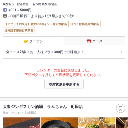
焼酎セラー飲み放題！ もつ鍋 焼酎 歓迎会
4001～5000円
JR蒲田駅 西口より徒歩1分! 早歩きで20秒!
【アプリ予約限定】最大800ポイント還元対象店
口コミ投稿特典対象店
適格請求書発行事業者
クーポン
コース
全コース対象！お一人様プラス300円で甘味追加！
カレンダーの更新に失敗しました。
下記ボタンを押して空席状況を更新してください。
空席状況を更新する
大衆ジンギスカン酒場 ラムちゃん 町田店
焼肉・ホルモン
町田駅