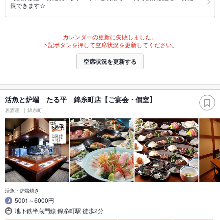
長できます☆
カレンダーの更新に失敗しました。
下記ボタンを押して空席状況を更新してください。
空席状況を更新する
活魚と炉端 たる平 錦糸町店【ご宴会・個室】
居酒屋
錦糸町
活魚・炉端焼き
5001～6000円
地下鉄半蔵門線 錦糸町駅 徒歩2分