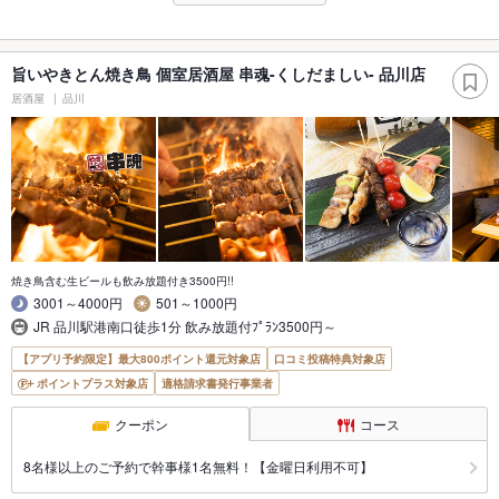
旨いやきとん焼き鳥 個室居酒屋 串魂-くしだましい- 品川店
居酒屋
品川
焼き鳥含む生ビールも飲み放題付き3500円!!
3001～4000円
501～1000円
JR 品川駅港南口徒歩1分 飲み放題付ﾌﾟﾗﾝ3500円～
【アプリ予約限定】最大800ポイント還元対象店
口コミ投稿特典対象店
ポイントプラス対象店
適格請求書発行事業者
クーポン
コース
8名様以上のご予約で幹事様1名無料！【金曜日利用不可】