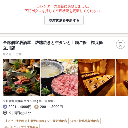
カレンダーの更新に失敗しました。
下記ボタンを押して空席状況を更新してください。
空席状況を更新する
全席個室居酒屋 炉端焼きと牛タンと土鍋ご飯 権兵衛
立川店
居酒屋
立川
立川個室居酒屋 牛タン 焼き鳥 肉寿司
3001～4000円
2001～3000円
立川駅徒歩1分
【アプリ予約限定】最大800ポイント還元対象店
口コミ投稿特典対象店
ポイントプラス対象店