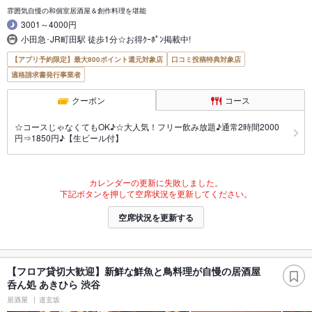
雰囲気自慢の和個室居酒屋＆創作料理を堪能
3001～4000円
小田急･JR町田駅 徒歩1分☆お得ｸｰﾎﾟﾝ掲載中!
【アプリ予約限定】最大800ポイント還元対象店
口コミ投稿特典対象店
適格請求書発行事業者
クーポン
コース
☆コースじゃなくてもOK♪☆大人気！フリー飲み放題♪通常2時間2000
円⇒1850円♪【生ビール付】
カレンダーの更新に失敗しました。
下記ボタンを押して空席状況を更新してください。
空席状況を更新する
【フロア貸切大歓迎】新鮮な鮮魚と鳥料理が自慢の居酒屋
呑ん処 あきひら 渋谷
居酒屋
道玄坂