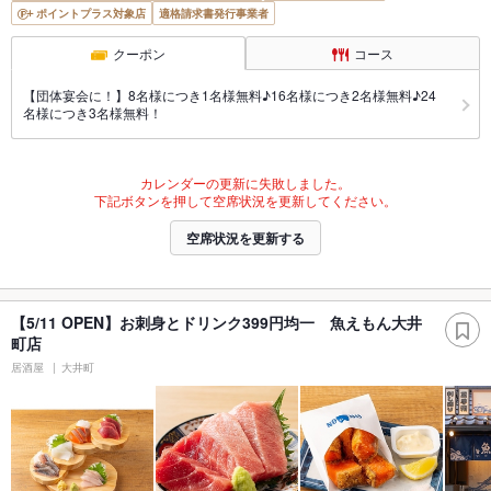
ポイントプラス対象店
適格請求書発行事業者
クーポン
コース
【団体宴会に！】8名様につき1名様無料♪16名様につき2名様無料♪24
名様につき3名様無料！
カレンダーの更新に失敗しました。
下記ボタンを押して空席状況を更新してください。
空席状況を更新する
【5/11 OPEN】お刺身とドリンク399円均一 魚えもん大井
町店
居酒屋
大井町