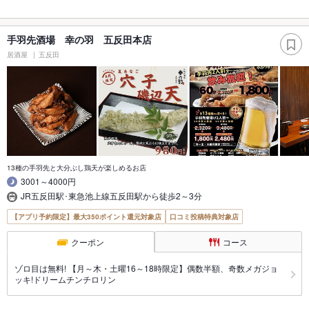
手羽先酒場 幸の羽 五反田本店
居酒屋
五反田
13種の手羽先と大分ぶし鶏天が楽しめるお店
3001～4000円
JR五反田駅･東急池上線五反田駅から徒歩2～3分
【アプリ予約限定】最大350ポイント還元対象店
口コミ投稿特典対象店
クーポン
コース
ゾロ目は無料! 【月～木・土曜16～18時限定】偶数半額、奇数メガジョ
ッキ!ドリームチンチロリン