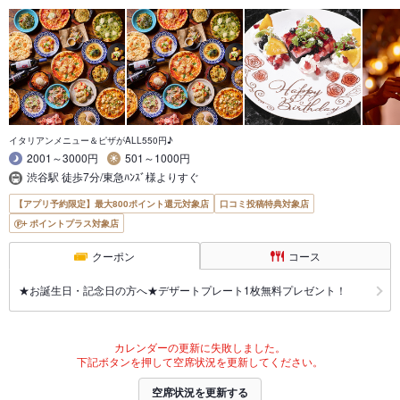
イタリアンメニュー＆ピザがALL550円♪
2001～3000円
501～1000円
渋谷駅 徒歩7分/東急ﾊﾝｽﾞ様よりすぐ
【アプリ予約限定】最大800ポイント還元対象店
口コミ投稿特典対象店
ポイントプラス対象店
クーポン
コース
★お誕生日・記念日の方へ★デザートプレート1枚無料プレゼント！
カレンダーの更新に失敗しました。
下記ボタンを押して空席状況を更新してください。
空席状況を更新する