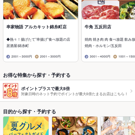
串家物語 アルカキット錦糸町店
牛角 五反田店
◆熱々！揚げたて”串揚げ”食べ放題の店
焼肉 焼き肉 肉 食べ放題 飲み
居酒屋/錦糸町
焼肉・ホルモン/五反田
2001～3000円
2001～3000円
3001～4000円
1001～150
お得な特集から探す・予約する
ポイントプラスで最大8倍
対象日時のネット予約でポイントが最大8倍たまるお店はこちら！
目的から探す・予約する