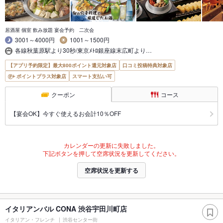
居酒屋 個室 飲み放題 宴会予約 二次会
3001～4000円
1001～1500円
各線秋葉原駅より30秒/東京ﾒﾄﾛ銀座線末広町より…
【アプリ予約限定】最大800ポイント還元対象店
口コミ投稿特典対象店
ポイントプラス対象店
スマート支払い可
クーポン
コース
【宴会OK】今すぐ使えるお会計10％OFF
カレンダーの更新に失敗しました。
下記ボタンを押して空席状況を更新してください。
空席状況を更新する
イタリアンバル CONA 渋谷宇田川町店
イタリアン・フレンチ
渋谷センター街