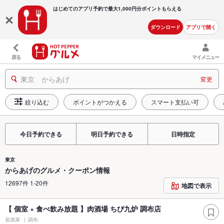
はじめてのアプリ予約で最大
1,000円分ポイントもらえる
ダウンロード
アプリで開く
戻る
マイメニュー
東京 からあげ
変更
絞り込む
ポイントがつかえる
スマート支払い可
今日予約できる
明日予約できる
日時指定
東京
からあげのグルメ・クーポン情報
12697件 1-20件
地図で表示
【 個室 × 食べ飲み放題 】肉酒場 ちび九炉 調布店
居酒屋
調布