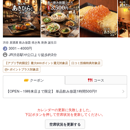
渋谷 居酒屋 飲み放題 焼き鳥 刺身 誕生日
3001～4000円
JR渋谷駅ﾊﾁ公口より徒歩約3分
【アプリ予約限定】最大800ポイント還元対象店
口コミ投稿特典対象店
ポイントプラス対象店
クーポン
コース
【OPEN～19時来店まで限定】 単品飲み放題1時間500円!!
カレンダーの更新に失敗しました。
下記ボタンを押して空席状況を更新してください。
空席状況を更新する