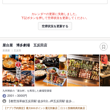
カレンダーの更新に失敗しました。
下記ボタンを押して空席状況を更新してください。
空席状況を更新する
屋台屋 博多劇場 五反田店
居酒屋
五反田
九州博多の「屋台村」を再現した劇場型酒場
2001～3000円
【都営浅草線五反田駅 徒歩5分､JR五反田駅 徒歩…
【アプリ予約限定】最大800ポイント還元対象店
口コミ投稿特典対象店