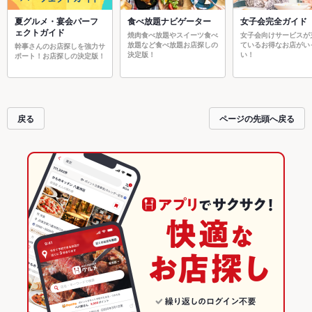
夏グルメ・宴会パーフ
食べ放題ナビゲーター
女子会完全ガイド
ェクトガイド
焼肉食べ放題やスイーツ食べ
女子会向けサービスが
放題など食べ放題お店探しの
ているお得なお店がい
幹事さんのお店探しを強力サ
決定版！
い！
ポート！お店探しの決定版！
戻る
ページの先頭へ戻る