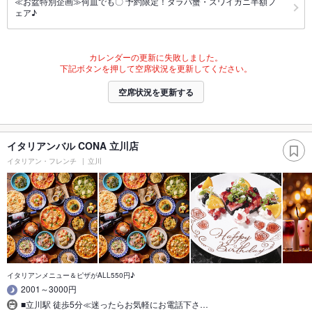
≪お盆特別企画≫何皿でも〇 予約限定！タラバ蟹・ズワイガニ半額フ
ェア♪
カレンダーの更新に失敗しました。
下記ボタンを押して空席状況を更新してください。
空席状況を更新する
イタリアンバル CONA 立川店
イタリアン・フレンチ
立川
イタリアンメニュー＆ピザがALL550円♪
2001～3000円
■立川駅 徒歩5分≪迷ったらお気軽にお電話下さ…