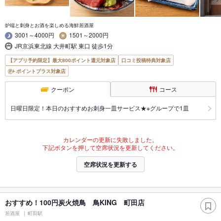
炉端と刺身とお酒を楽しめる海鮮居酒屋
3001～4000円
1501～2000円
JR京浜東北線 大井町駅 東口 徒歩1分
【アプリ予約限定】最大800ポイント還元対象店
口コミ投稿特典対象店
ポイントプラス対象店
クーポン
コース
日曜日限定！本日のおすすめお刺身一皿サービス★※グループで1皿
カレンダーの更新に失敗しました。
下記ボタンを押して空席状況を更新してください。
空席状況を更新する
おすすめ！100円炭火焼鳥 鳥KING 町田店
居酒屋
町田駅