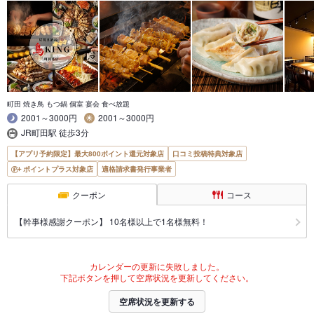
町田 焼き鳥 もつ鍋 個室 宴会 食べ放題
2001～3000円
2001～3000円
JR町田駅 徒歩3分
【アプリ予約限定】最大800ポイント還元対象店
口コミ投稿特典対象店
ポイントプラス対象店
適格請求書発行事業者
クーポン
コース
【幹事様感謝クーポン】 10名様以上で1名様無料！
カレンダーの更新に失敗しました。
下記ボタンを押して空席状況を更新してください。
空席状況を更新する