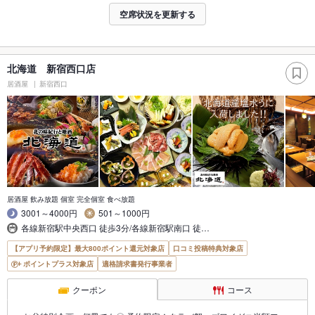
空席状況を更新する
北海道 新宿西口店
居酒屋
新宿西口
居酒屋 飲み放題 個室 完全個室 食べ放題
3001～4000円
501～1000円
各線新宿駅中央西口 徒歩3分/各線新宿駅南口 徒…
【アプリ予約限定】最大800ポイント還元対象店
口コミ投稿特典対象店
ポイントプラス対象店
適格請求書発行事業者
クーポン
コース