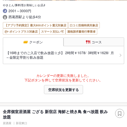
やきとん/豚料理が美味しいお店♪
2001～3000円
西葛西駅より徒歩4分
【アプリ予約限定】最大800ポイント還元対象店
口コミ投稿特典対象店
ポイントプラス対象店
スマート支払い可
適格請求書発行事業者
クーポン
コース
【16時までのご入店で飲み放題☆彡】 2時間￥1078/ 3時間￥1628/ 月
～金限定早割り飲み放題
カレンダーの更新に失敗しました。
下記ボタンを押して空席状況を更新してください。
空席状況を更新する
全席個室居酒屋 ござる 新宿店 海鮮と焼き鳥 食べ放題 飲み
放題
居酒屋
新宿東口