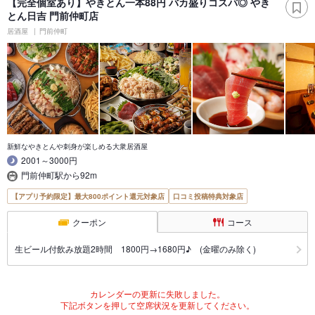
【完全個室あり】やきとん一本88円 バカ盛りコスパ◎ やき
とん日吉 門前仲町店
居酒屋
門前仲町
新鮮なやきとんや刺身が楽しめる大衆居酒屋
2001～3000円
門前仲町駅から92m
【アプリ予約限定】最大800ポイント還元対象店
口コミ投稿特典対象店
クーポン
コース
生ビール付飲み放題2時間 1800円→1680円♪ (金曜のみ除く)
カレンダーの更新に失敗しました。
下記ボタンを押して空席状況を更新してください。