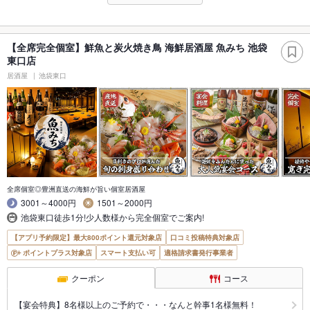
【全席完全個室】鮮魚と炭火焼き鳥 海鮮居酒屋 魚みち 池袋
東口店
居酒屋
池袋東口
全席個室◎豊洲直送の海鮮が旨い個室居酒屋
3001～4000円
1501～2000円
池袋東口徒歩1分!少人数様から完全個室でご案内!
【アプリ予約限定】最大800ポイント還元対象店
口コミ投稿特典対象店
ポイントプラス対象店
スマート支払い可
適格請求書発行事業者
クーポン
コース
【宴会特典】8名様以上のご予約で・・・なんと幹事1名様無料！