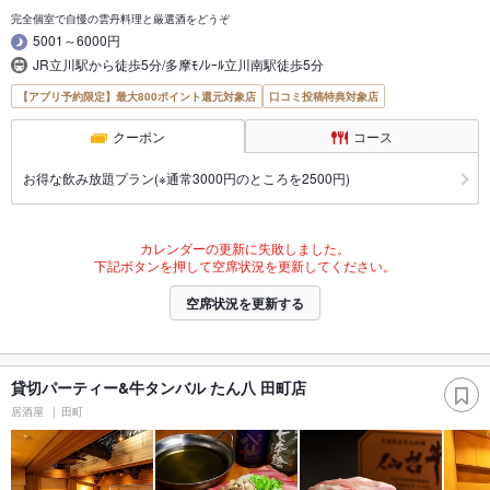
完全個室で自慢の雲丹料理と厳選酒をどうぞ
5001～6000円
JR立川駅から徒歩5分/多摩ﾓﾉﾚｰﾙ立川南駅徒歩5分
【アプリ予約限定】最大800ポイント還元対象店
口コミ投稿特典対象店
クーポン
コース
お得な飲み放題プラン(※通常3000円のところを2500円)
カレンダーの更新に失敗しました。
下記ボタンを押して空席状況を更新してください。
空席状況を更新する
貸切パーティー&牛タンバル たん八 田町店
居酒屋
田町