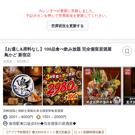
カレンダーの更新に失敗しました。
下記ボタンを押して空席状況を更新してください。
空席状況を更新する
【お通し&席料なし】100品食べ飲み放題 完全個室居酒屋
鳥かど 新宿店
居酒屋
新宿東口
宮崎地鶏と海鮮を堪能出来る個室和食居酒屋
3001～4000円
1501～2000円
新宿駅東口徒歩3分◆完全個室の居酒屋◆
【アプリ予約限定】最大800ポイント還元対象店
口コミ投稿特典対象店