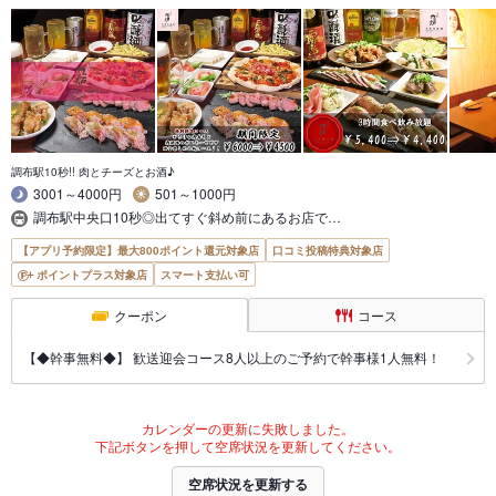
調布駅10秒!! 肉とチーズとお酒♪
3001～4000円
501～1000円
調布駅中央口10秒◎出てすぐ斜め前にあるお店で…
【アプリ予約限定】最大800ポイント還元対象店
口コミ投稿特典対象店
ポイントプラス対象店
スマート支払い可
クーポン
コース
【◆幹事無料◆】 歓送迎会コース8人以上のご予約で幹事様1人無料！
カレンダーの更新に失敗しました。
下記ボタンを押して空席状況を更新してください。
空席状況を更新する