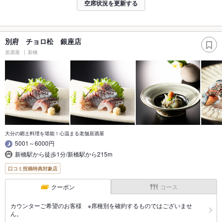
空席状況を更新する
別府 チョロ松 銀座店
居酒屋
新橋
大分の郷土料理を堪能！心温まる老舗居酒屋
5001～6000円
新橋駅から徒歩1分/新橋駅から215m
口コミ投稿特典対象店
クーポン
コース
カウンターご希望のお客様 ※席種別を確約するものではございませ
ん。