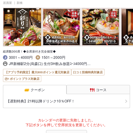
居酒屋
新橋
総席数300席！◆全席扉付き完全個室◆
3001～4000円
1501～2000円
JR新橋駅2分(烏森口) 生付3H飲み放題ｺｰｽ4000円…
【アプリ予約限定】最大800ポイント還元対象店
口コミ投稿特典対象店
ポイントプラス対象店
クーポン
コース
【遅割特典】21時以降ドリンク10％OFF！
カレンダーの更新に失敗しました。
下記ボタンを押して空席状況を更新してください。