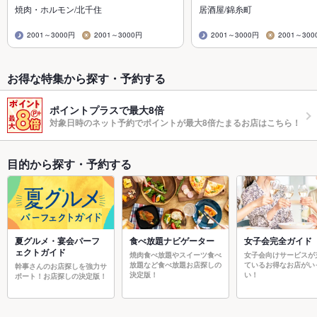
焼肉・ホルモン/北千住
居酒屋/錦糸町
2001～3000円
2001～3000円
2001～3000円
2001～300
お得な特集から探す・予約する
ポイントプラスで最大8倍
対象日時のネット予約でポイントが最大8倍たまるお店はこちら！
目的から探す・予約する
夏グルメ・宴会パーフ
食べ放題ナビゲーター
女子会完全ガイド
ェクトガイド
焼肉食べ放題やスイーツ食べ
女子会向けサービスが
放題など食べ放題お店探しの
ているお得なお店がい
幹事さんのお店探しを強力サ
決定版！
い！
ポート！お店探しの決定版！