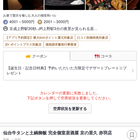
お箸で贅沢を愉しむ大人の個室和バル
4001～5000円
2001～3000円
京成上野駅30秒､JR上野駅3分の夜景が見られる居…
【アプリ予約限定】最大800ポイント還元対象店
口コミ投稿特典対象店
ポイントプラス対象店
適格請求書発行事業者
クーポン
コース
【誕生日・記念日特典】予約いただいた方限定でデザートプレート☆プ
レゼント
カレンダーの更新に失敗しました。
下記ボタンを押して空席状況を更新してください。
空席状況を更新する
仙台牛タンと土鍋御飯 完全個室居酒屋 京の里久 赤羽店
和食
赤羽