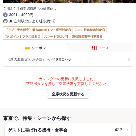
立川駅 立川 個室 居酒屋 もつ鍋 馬刺し
3001～4000円
JR立川駅北口より徒歩約1分
【アプリ予約限定】最大800ポイント還元対象店
口コミ投稿特典対象店
ポイントプラス対象店
スマート支払い可
適格請求書発行事業者
クーポン
コース
《席のみ限定》お会計から⇒10％OFF♪
カレンダーの更新に失敗しました。
下記ボタンを押して空席状況を更新してください。
空席状況を更新する
東京で、特集・シーンから探す
422
ゲストに喜ばれる接待・食事会