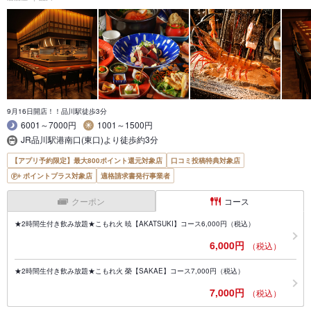
9月16日開店！！品川駅徒歩3分
6001～7000円
1001～1500円
JR品川駅港南口(東口)より徒歩約3分
【アプリ予約限定】最大800ポイント還元対象店
口コミ投稿特典対象店
ポイントプラス対象店
適格請求書発行事業者
クーポン
コース
★2時間生付き飲み放題★こもれ火 暁【AKATSUKI】コース6,000円（税込）
6,000円
（税込）
★2時間生付き飲み放題★こもれ火 榮【SAKAE】コース7,000円（税込）
7,000円
（税込）