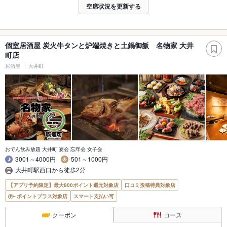
空席状況を更新する
個室居酒屋 炭火牛タンと炉端焼きと土鍋御飯 名物家 大井
町店
居酒屋
大井町
おでん飲み放題 大井町 宴会 忘年会 女子会
3001～4000円
501～1000円
大井町駅西口から徒歩2分
【アプリ予約限定】最大800ポイント還元対象店
口コミ投稿特典対象店
ポイントプラス対象店
スマート支払い可
クーポン
コース