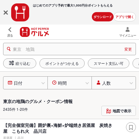
はじめてのアプリ予約で最大
1,000円分ポイントもらえる
ダウンロード
アプリで開く
戻る
マイメニュー
東京 地鶏
変更
絞り込む
ポイントがつかえる
スマート支払い可
日付
時間
人数
東京の地鶏のグルメ・クーポン情報
2435件 1-20件
地図で表示
【完全個室完備】囲炉裏×海鮮×炉端焼き居酒屋 炭焼き
屋 こもれ火 品川店
居酒屋
品川