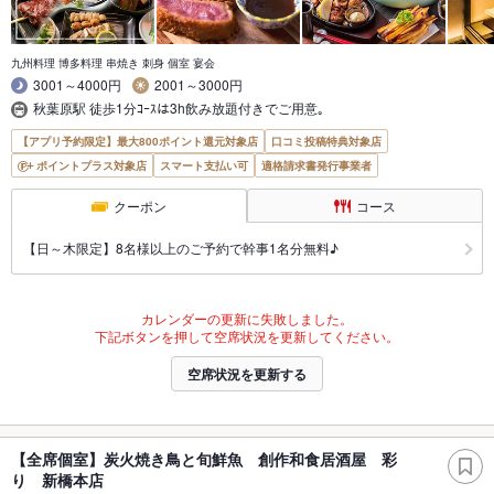
九州料理 博多料理 串焼き 刺身 個室 宴会
3001～4000円
2001～3000円
秋葉原駅 徒歩1分ｺｰｽは3h飲み放題付きでご用意｡
【アプリ予約限定】最大800ポイント還元対象店
口コミ投稿特典対象店
ポイントプラス対象店
スマート支払い可
適格請求書発行事業者
クーポン
コース
【日～木限定】8名様以上のご予約で幹事1名分無料♪
カレンダーの更新に失敗しました。
下記ボタンを押して空席状況を更新してください。
空席状況を更新する
【全席個室】炭火焼き鳥と旬鮮魚 創作和食居酒屋 彩
り 新橋本店