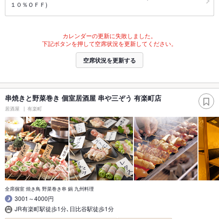
１０％ＯＦＦ)
カレンダーの更新に失敗しました。
下記ボタンを押して空席状況を更新してください。
空席状況を更新する
串焼きと野菜巻き 個室居酒屋 串や三ぞう 有楽町店
居酒屋
有楽町
全席個室 焼き鳥 野菜巻き串 鍋 九州料理
3001～4000円
JR有楽町駅徒歩1分､日比谷駅徒歩1分