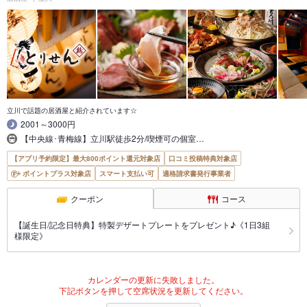
立川で話題の居酒屋と紹介されています☆
2001～3000円
【中央線･青梅線】立川駅徒歩2分/喫煙可の個室…
【アプリ予約限定】最大800ポイント還元対象店
口コミ投稿特典対象店
ポイントプラス対象店
スマート支払い可
適格請求書発行事業者
クーポン
コース
【誕生日/記念日特典】特製デザートプレートをプレゼント♪《1日3組
様限定》
カレンダーの更新に失敗しました。
下記ボタンを押して空席状況を更新してください。