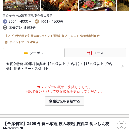
国分寺/食べ放題/居酒屋/宴会/飲み放題
3001～4000円
1001～1500円
国分寺駅 徒歩3分
【アプリ予約限定】最大800ポイント還元対象店
口コミ投稿特典対象店
ポイントプラス対象店
クーポン
コース
★宴会特典×幹事様特典★【8名様以上で1名様】/【16名様以上で2名
様】 他券・サービス併用不可
カレンダーの更新に失敗しました。
下記ボタンを押して空席状況を更新してください。
空席状況を更新する
【全席個室】2500円 食べ放題 飲み放題 居酒屋 食いしん坊
池袋東口店