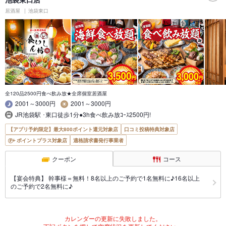
居酒屋
池袋東口
全120品2500円食べ飲み放★全席個室居酒屋
2001～3000円
2001～3000円
JR池袋駅 ･東口徒歩1分●3h食べ飲み放ｺｰｽ2500円!
【アプリ予約限定】最大800ポイント還元対象店
口コミ投稿特典対象店
ポイントプラス対象店
適格請求書発行事業者
クーポン
コース
【宴会特典】 幹事様＝無料！8名以上のご予約で1名無料に♪16名以上
のご予約で2名無料に♪
カレンダーの更新に失敗しました。