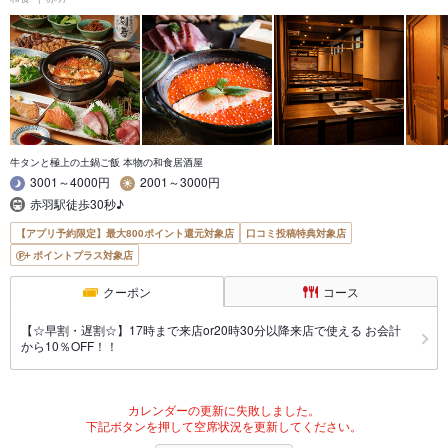
牛タンと極上の土鍋ご飯 本物の和食居酒屋
3001～4000円
2001～3000円
赤羽駅徒歩30秒♪
【アプリ予約限定】最大800ポイント還元対象店
口コミ投稿特典対象店
ポイントプラス対象店
クーポン
コース
【☆早割・遅割☆】17時まで来店or20時30分以降来店で使える お会計
から10％OFF！！
カレンダーの更新に失敗しました。
下記ボタンを押して空席状況を更新してください。