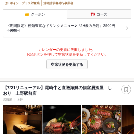
ポイントプラス対象店
適格請求書発行事業者
クーポン
コース
《期間限定》種類豊富なドリンクメニュー♪『2H飲み放題』2500円
⇒999円
カレンダーの更新に失敗しました。
下記ボタンを押して空席状況を更新してください。
空席状況を更新する
【7/21リニューアル】尾崎牛と直送海鮮の個室居酒屋 し
おり 上野駅前店
居酒屋
上野