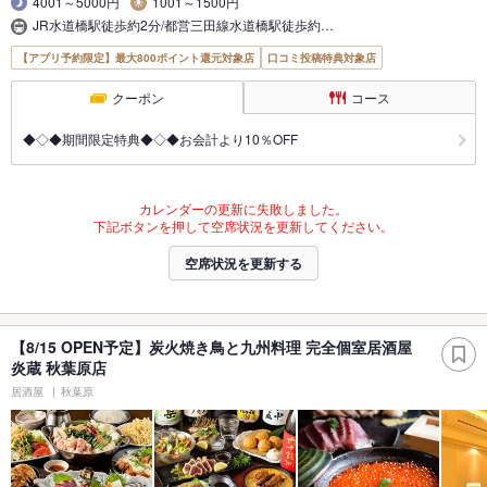
4001～5000円
1001～1500円
JR水道橋駅徒歩約2分/都営三田線水道橋駅徒歩約…
【アプリ予約限定】最大800ポイント還元対象店
口コミ投稿特典対象店
クーポン
コース
◆◇◆期間限定特典◆◇◆お会計より10％OFF
カレンダーの更新に失敗しました。
下記ボタンを押して空席状況を更新してください。
空席状況を更新する
【8/15 OPEN予定】炭火焼き鳥と九州料理 完全個室居酒屋
炎蔵 秋葉原店
居酒屋
秋葉原