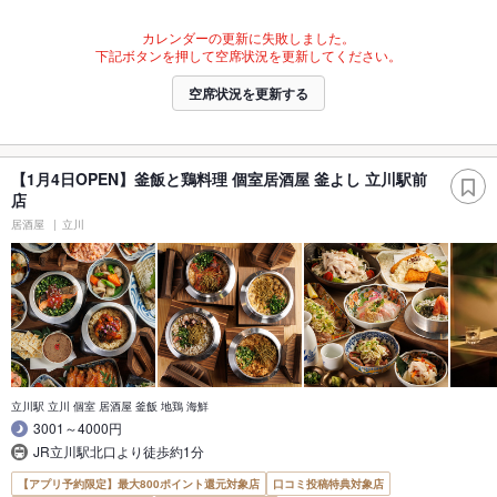
カレンダーの更新に失敗しました。
下記ボタンを押して空席状況を更新してください。
空席状況を更新する
【1月4日OPEN】釜飯と鶏料理 個室居酒屋 釜よし 立川駅前
店
居酒屋
立川
立川駅 立川 個室 居酒屋 釜飯 地鶏 海鮮
3001～4000円
JR立川駅北口より徒歩約1分
【アプリ予約限定】最大800ポイント還元対象店
口コミ投稿特典対象店