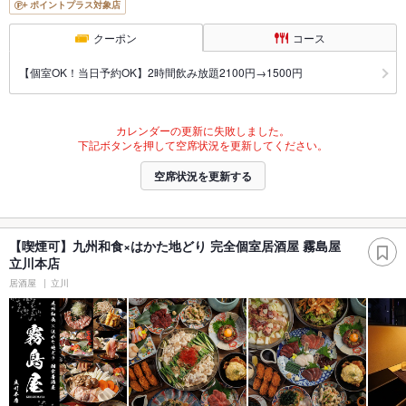
ポイントプラス対象店
クーポン
コース
【個室OK！当日予約OK】2時間飲み放題2100円→1500円
カレンダーの更新に失敗しました。
下記ボタンを押して空席状況を更新してください。
空席状況を更新する
【喫煙可】九州和食×はかた地どり 完全個室居酒屋 霧島屋
立川本店
居酒屋
立川