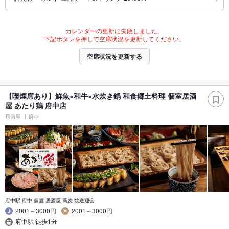
カレンダーの更新に失敗しました。
下記ボタンを押して空席状況を更新してください。
空席状況を更新する
【喫煙席あり】鮮魚×和牛×水炊き鍋 和食郷土料理 個室居酒
屋 あたり鶏 府中店
居酒屋
府中
府中駅 府中 個室 居酒屋 蕎麦 歓送迎会
2001～3000円
2001～3000円
府中駅 徒歩1分