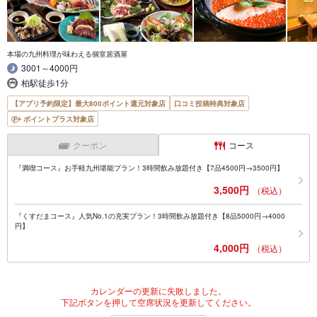
本場の九州料理が味わえる個室居酒屋
3001～4000円
柏駅徒歩1分
【アプリ予約限定】最大800ポイント還元対象店
口コミ投稿特典対象店
ポイントプラス対象店
クーポン
コース
『満喫コース』お手軽九州堪能プラン！3時間飲み放題付き【7品4500円→3500円】
3,500円
（税込）
『くすだまコース』人気No.1の充実プラン！3時間飲み放題付き【8品5000円→4000
円】
4,000円
（税込）
カレンダーの更新に失敗しました。
下記ボタンを押して空席状況を更新してください。