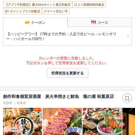
【アプリ予約限定】最大800ポイント還元対象店
口コミ投稿特典対象店
ポイントプラス対象店
スマート支払い可
クーポン
コース
【ハッピーアワー】 17時までの予約・入店で生ビール・レモンサワ
ー・ハイボール150円！
カレンダーの更新に失敗しました。
下記ボタンを押して空席状況を更新してください。
空席状況を更新する
創作和食個室居酒屋 炭火串焼きと鮮魚 龍の屋 秋葉原店
居酒屋
秋葉原