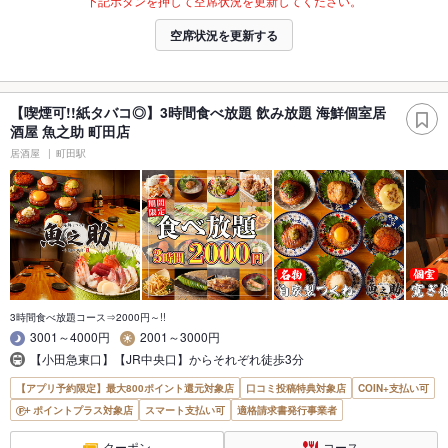
下記ボタンを押して空席状況を更新してください。
空席状況を更新する
【喫煙可!!紙タバコ◎】3時間食べ放題 飲み放題 海鮮個室居
酒屋 魚之助 町田店
居酒屋
町田駅
3時間食べ放題コース⇒2000円～!!
3001～4000円
2001～3000円
【小田急東口】【JR中央口】からそれぞれ徒歩3分
【アプリ予約限定】最大800ポイント還元対象店
口コミ投稿特典対象店
COIN+支払い可
ポイントプラス対象店
スマート支払い可
適格請求書発行事業者
クーポン
コース