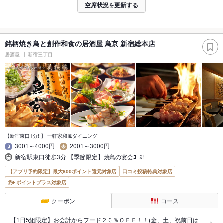
空席状況を更新する
銘柄焼き鳥と創作和食の居酒屋 鳥京 新宿総本店
居酒屋
新宿三丁目
【新宿東口1分!!】 一軒家和風ダイニング
3001～4000円
2001～3000円
新宿駅東口徒歩3分 【季節限定】焼鳥の宴会ｺｰｽ!
【アプリ予約限定】最大800ポイント還元対象店
口コミ投稿特典対象店
ポイントプラス対象店
クーポン
コース
【1日5組限定】お会計からフード２０％ＯＦＦ！！(金、土、祝前日は