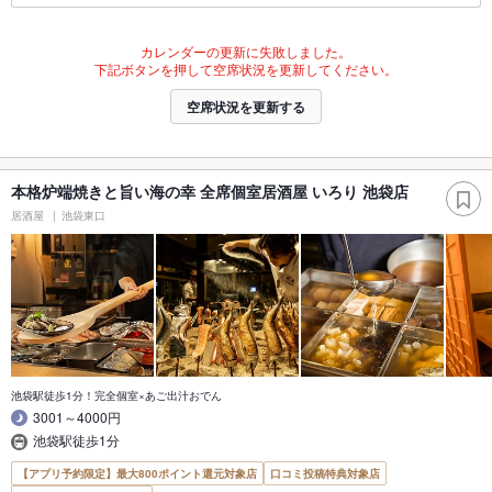
カレンダーの更新に失敗しました。
下記ボタンを押して空席状況を更新してください。
空席状況を更新する
本格炉端焼きと旨い海の幸 全席個室居酒屋 いろり 池袋店
居酒屋
池袋東口
池袋駅徒歩1分！完全個室×あご出汁おでん
3001～4000円
池袋駅徒歩1分
【アプリ予約限定】最大800ポイント還元対象店
口コミ投稿特典対象店