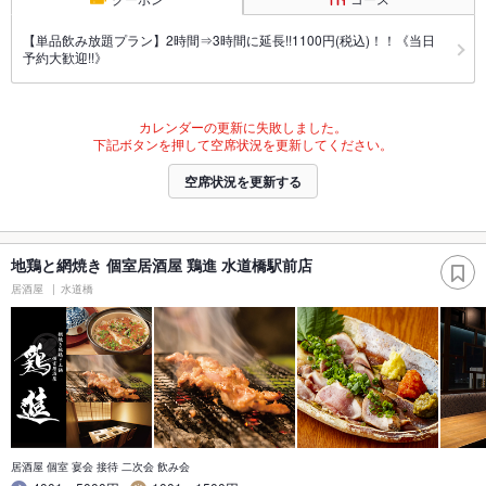
【単品飲み放題プラン】2時間⇒3時間に延長!!1100円(税込)！！《当日
予約大歓迎!!》
カレンダーの更新に失敗しました。
下記ボタンを押して空席状況を更新してください。
空席状況を更新する
地鶏と網焼き 個室居酒屋 鶏進 水道橋駅前店
居酒屋
水道橋
居酒屋 個室 宴会 接待 二次会 飲み会