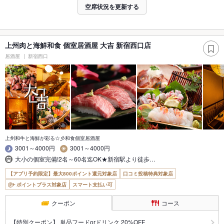
空席状況を更新する
上州肉と海鮮和食 個室居酒屋 大吉 新宿西口店
居酒屋
新宿西口
上州和牛と海鮮が彩る☆彡和食個室居酒屋
3001～4000円
3001～4000円
大小の個室完備!2名～60名迄OK★新宿駅より徒歩…
【アプリ予約限定】最大800ポイント還元対象店
口コミ投稿特典対象店
ポイントプラス対象店
スマート支払い可
クーポン
コース
【特別クーポン】 単品フードorドリンク 20%OFF