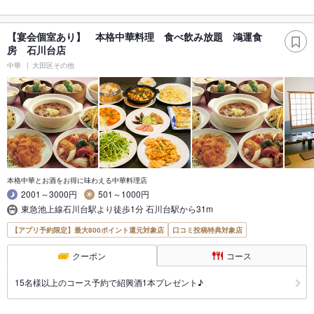
【宴会個室あり】 本格中華料理 食べ飲み放題 鴻運食
房 石川台店
中華
大田区その他
本格中華とお酒をお得に味わえる中華料理店
2001～3000円
501～1000円
東急池上線石川台駅より徒歩1分 石川台駅から31m
【アプリ予約限定】最大800ポイント還元対象店
口コミ投稿特典対象店
クーポン
コース
15名様以上のコース予約で紹興酒1本プレゼント♪