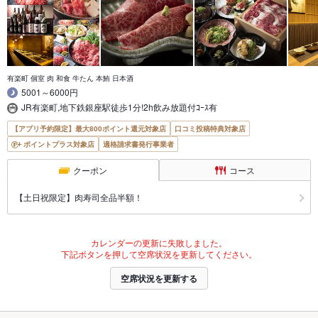
有楽町 個室 肉 和食 牛たん 本鮪 日本酒
5001～6000円
JR有楽町,地下鉄銀座駅徒歩1分!2h飲み放題付ｺｰｽ有
【アプリ予約限定】最大800ポイント還元対象店
口コミ投稿特典対象店
ポイントプラス対象店
適格請求書発行事業者
クーポン
コース
【土日祝限定】肉寿司全品半額！
カレンダーの更新に失敗しました。
下記ボタンを押して空席状況を更新してください。
空席状況を更新する