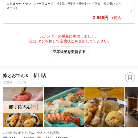
☆おまかせ やきとりハーフコース 全9品（串5本・先付け・サラダ・香の物・とり
スープ）
2,948円
（税込）
カレンダーの更新に失敗しました。
下記ボタンを押して空席状況を更新してください。
空席状況を更新する
鮨とおでん＆ 新川店
居酒屋
八丁堀
こだわりの鮨とおでん、やきとりを堪能。