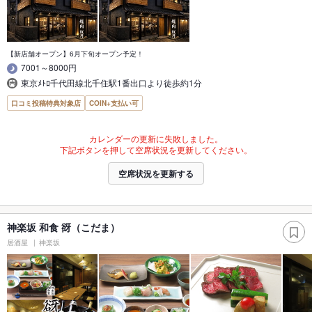
【新店舗オープン】6月下旬オープン予定！
7001～8000円
東京ﾒﾄﾛ千代田線北千住駅1番出口より徒歩約1分
口コミ投稿特典対象店
COIN+支払い可
カレンダーの更新に失敗しました。
下記ボタンを押して空席状況を更新してください。
空席状況を更新する
神楽坂 和食 谺（こだま）
居酒屋
神楽坂