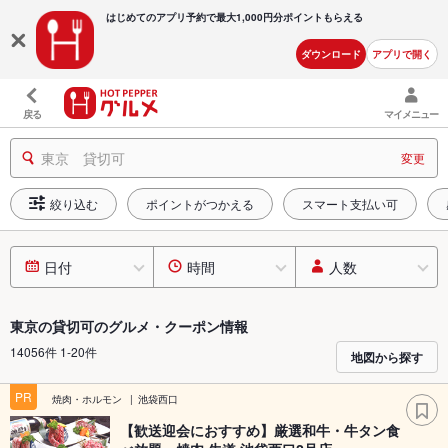
はじめてのアプリ予約で最大
1,000円分ポイントもらえる
ダウンロード
アプリで開く
戻る
マイメニュー
東京 貸切可
変更
絞り込む
ポイントがつかえる
スマート支払い可
日付
時間
人数
東京の貸切可のグルメ・クーポン情報
14056件 1-20件
地図から探す
PR
焼肉・ホルモン
池袋西口
【歓送迎会におすすめ】厳選和牛・牛タン食