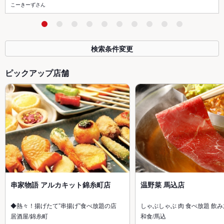
こーきーずさん
検索条件変更
ピックアップ店舗
串家物語 アルカキット錦糸町店
温野菜 馬込店
◆熱々！揚げたて”串揚げ”食べ放題の店
しゃぶしゃぶ 肉 食べ放題 飲
居酒屋/錦糸町
和食/馬込