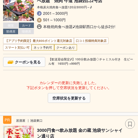
べ放題 焼肉 牛道 池袋西口2号店
本格炭火焼肉食べ放題120分3000円～♪
2001～3000円
501～1000円
個室
カード
本格焼肉食べ放題♪池袋駅西口から徒歩2分!
禁煙席
喫煙席
【アプリ予約限定】最大800ポイント還元対象店
口コミ投稿特典対象店
スマート支払い可
ネット予約可
クーポンあり
【歓送迎会限定♪】100分飲み放題◇チャミスル付き 生ビー
クーポンを見る
ル有 1650円→999円
カレンダーの更新に失敗しました。
下記ボタンを押して空席状況を更新してください。
空席状況を更新する
PR
居酒屋
池袋東口
3000円食べ飲み放題 金の蔵 池袋サンシャイ
ン通り店