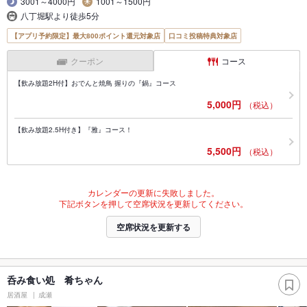
3001～4000円
1001～1500円
八丁堀駅より徒歩5分
【アプリ予約限定】最大800ポイント還元対象店
口コミ投稿特典対象店
クーポン
コース
【飲み放題2H付】おでんと焼鳥 握りの『鍋』コース
5,000円
（税込）
【飲み放題2.5H付き】『雅』コース！
5,500円
（税込）
カレンダーの更新に失敗しました。
下記ボタンを押して空席状況を更新してください。
空席状況を更新する
呑み食い処 肴ちゃん
居酒屋
成瀬