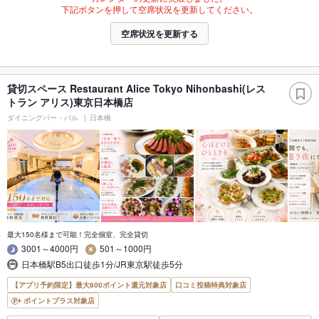
下記ボタンを押して空席状況を更新してください。
空席状況を更新する
貸切スペース Restaurant Alice Tokyo Nihonbashi(レス
トラン アリス)東京日本橋店
ダイニングバー・バル
日本橋
最大150名様まで可能！完全個室、完全貸切
3001～4000円
501～1000円
日本橋駅B5出口徒歩1分/JR東京駅徒歩5分
【アプリ予約限定】最大800ポイント還元対象店
口コミ投稿特典対象店
ポイントプラス対象店