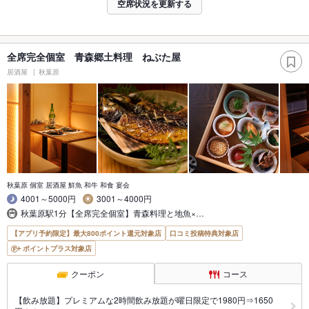
空席状況を更新する
全席完全個室 青森郷土料理 ねぶた屋
居酒屋
秋葉原
秋葉原 個室 居酒屋 鮮魚 和牛 和食 宴会
4001～5000円
3001～4000円
秋葉原駅1分【全席完全個室】青森料理と地魚×…
【アプリ予約限定】最大800ポイント還元対象店
口コミ投稿特典対象店
ポイントプラス対象店
クーポン
コース
【飲み放題】プレミアムな2時間飲み放題が曜日限定で1980円⇒1650