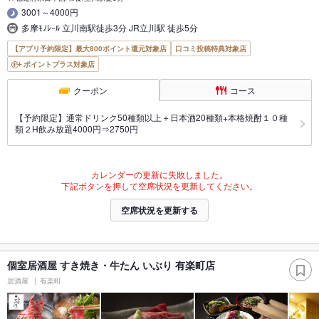
3001～4000円
多摩ﾓﾉﾚｰﾙ 立川南駅徒歩3分 JR立川駅 徒歩5分
【アプリ予約限定】最大800ポイント還元対象店
口コミ投稿特典対象店
ポイントプラス対象店
クーポン
コース
【予約限定】通常ドリンク50種類以上＋日本酒20種類+本格焼酎１０種
類２H飲み放題4000円⇒2750円
カレンダーの更新に失敗しました。
下記ボタンを押して空席状況を更新してください。
空席状況を更新する
個室居酒屋 すき焼き・牛たん いぶり 有楽町店
居酒屋
有楽町