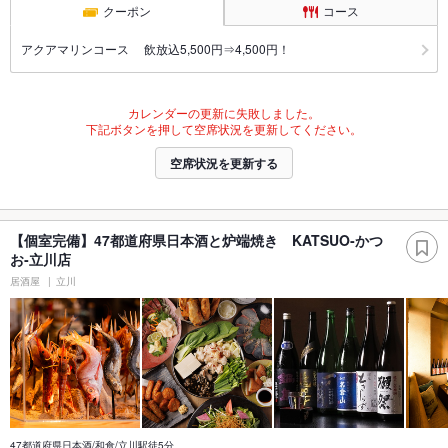
クーポン
コース
アクアマリンコース 飲放込5,500円⇒4,500円！
カレンダーの更新に失敗しました。
下記ボタンを押して空席状況を更新してください。
空席状況を更新する
【個室完備】47都道府県日本酒と炉端焼き KATSUO‐かつ
お‐立川店
居酒屋
立川
47都道府県日本酒/和食/立川駅徒5分