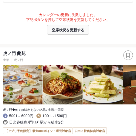
カレンダーの更新に失敗しました。
下記ボタンを押して空席状況を更新してください。
空席状況を更新する
虎ノ門 蘭苑
中華
虎ノ門
虎ノ門◆他では味わえない絶品の創作中国菜
5001～6000円
1001～1500円
日比谷線虎ﾉ門ﾋﾙｽﾞ駅から徒歩2分
【アプリ予約限定】最大800ポイント還元対象店
口コミ投稿特典対象店