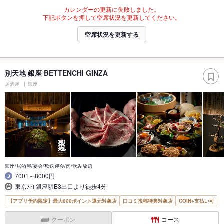
カレンダーの更新に失敗しました。
下記ボタンを押して空席状況を更新してください。
空席状況を更新する
別天地 銀座 BETTENCHI GINZA
居酒屋
銀座
銀座/居酒屋/宴会/歓送迎会/肉/飲み放題
7001～8000円
東京ﾒﾄﾛ銀座駅B3出口より徒歩4分
【アプリ予約限定】最大800ポイント還元対象店
口コミ投稿特典対象店
COIN+支払い可
クーポン
コース