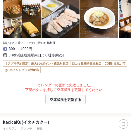
噛むほどに旨い。こだわり抜いた鶏料理
3001～4000円
JR横浜線成瀬駅南口より徒歩約2分
【アプリ予約限定】最大800ポイント還元対象店
口コミ投稿特典対象店
COIN+支払い可
ポイントプラス対象店
カレンダーの更新に失敗しました。
下記ボタンを押して空席状況を更新してください。
空席状況を更新する
ItacicaKu(イタチカクー)
イタリアン・フレンチ
桜丘