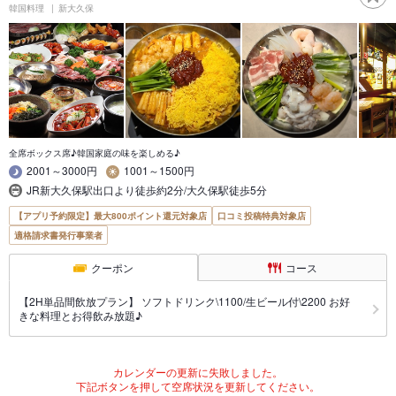
韓国料理
新大久保
全席ボックス席♪韓国家庭の味を楽しめる♪
2001～3000円
1001～1500円
JR新大久保駅出口より徒歩約2分/大久保駅徒歩5分
【アプリ予約限定】最大800ポイント還元対象店
口コミ投稿特典対象店
適格請求書発行事業者
クーポン
コース
【2H単品間飲放プラン】 ソフトドリンク\1100/生ビール付\2200 お好
きな料理とお得飲み放題♪
カレンダーの更新に失敗しました。
下記ボタンを押して空席状況を更新してください。