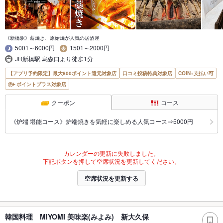
《新橋駅》薪焼き、原始焼が人気の居酒屋
5001～6000円
1501～2000円
JR新橋駅 烏森口より徒歩1分
【アプリ予約限定】最大800ポイント還元対象店
口コミ投稿特典対象店
COIN+支払い可
ポイントプラス対象店
クーポン
コース
《炉端 堪能コース》炉端焼きを気軽に楽しめる人気コース⇒5000円
カレンダーの更新に失敗しました。
下記ボタンを押して空席状況を更新してください。
空席状況を更新する
韓国料理 MIYOMI 美味楽(みよみ) 新大久保