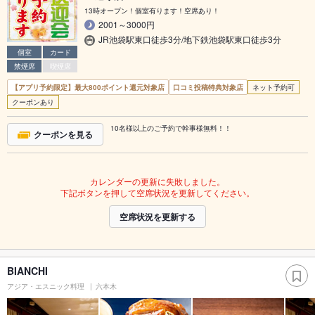
13時オープン！個室有ります！空席あり！
2001～3000円
JR池袋駅東口徒歩3分/地下鉄池袋駅東口徒歩3分
個室
カード
禁煙席
喫煙席
【アプリ予約限定】最大800ポイント還元対象店
口コミ投稿特典対象店
ネット予約可
クーポンあり
10名様以上のご予約で幹事様無料！！
クーポンを見る
カレンダーの更新に失敗しました。
下記ボタンを押して空席状況を更新してください。
空席状況を更新する
BIANCHI
アジア・エスニック料理
六本木