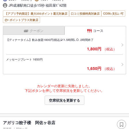
JR成瀬駅南口徒歩15秒 福田屋ﾋﾞﾙ2階
【アプリ予約限定】最大350ポイント還元対象店
口コミ投稿特典対象店
COIN+支払い可
ポイントプラス対象店
クーポン
コース
【ディナータイム】飲み放題1800円(税込)♪/1.5時間L.O. 2時間終了
1,800円
（税込）
メッセージプレート 1650円
1,650円
（税込）
カレンダーの更新に失敗しました。
下記ボタンを押して空席状況を更新してください。
空席状況を更新する
アガリコ餃子楼 阿佐ヶ谷店
居酒屋
阿佐ヶ谷