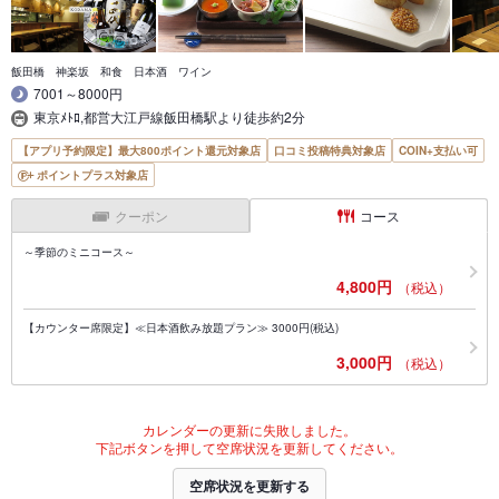
飯田橋 神楽坂 和食 日本酒 ワイン
7001～8000円
東京ﾒﾄﾛ,都営大江戸線飯田橋駅より徒歩約2分
【アプリ予約限定】最大800ポイント還元対象店
口コミ投稿特典対象店
COIN+支払い可
ポイントプラス対象店
クーポン
コース
～季節のミニコース～
4,800円
（税込）
【カウンター席限定】≪日本酒飲み放題プラン≫ 3000円(税込)
3,000円
（税込）
カレンダーの更新に失敗しました。
下記ボタンを押して空席状況を更新してください。
空席状況を更新する