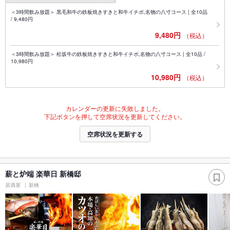
＜3時間飲み放題＞ 黒毛和牛の鉄板焼きすきと和牛イチボ,名物の八寸コース | 全10品
/ 9,480円
9,480円
（税込）
＜3時間飲み放題＞ 松坂牛の鉄板焼きすきと和牛イチボ,名物の八寸コース | 全10品 /
10,980円
10,980円
（税込）
カレンダーの更新に失敗しました。
下記ボタンを押して空席状況を更新してください。
空席状況を更新する
薪と炉端 楽華日 新橋邸
居酒屋
新橋