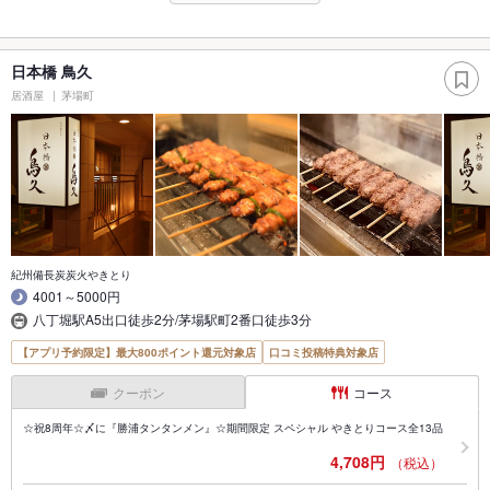
日本橋 鳥久
居酒屋
茅場町
紀州備長炭炭火やきとり
4001～5000円
八丁堀駅A5出口徒歩2分/茅場駅町2番口徒歩3分
【アプリ予約限定】最大800ポイント還元対象店
口コミ投稿特典対象店
クーポン
コース
☆祝8周年☆〆に『勝浦タンタンメン』☆期間限定 スペシャル やきとりコース全13品
4,708円
（税込）