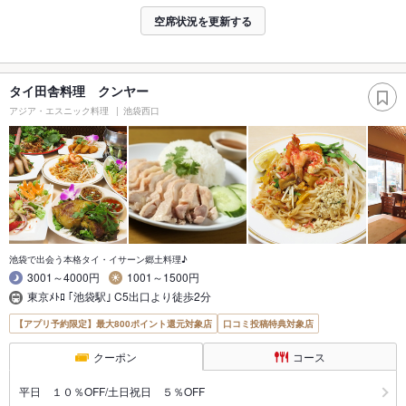
空席状況を更新する
タイ田舎料理 クンヤー
アジア・エスニック料理
池袋西口
池袋で出会う本格タイ・イサーン郷土料理♪
3001～4000円
1001～1500円
東京ﾒﾄﾛ ｢池袋駅｣ C5出口より徒歩2分
【アプリ予約限定】最大800ポイント還元対象店
口コミ投稿特典対象店
クーポン
コース
平日 １０％OFF/土日祝日 ５％OFF