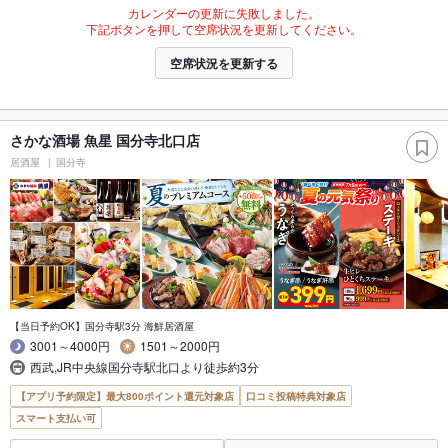
カレンダーの更新に失敗しました。
下記ボタンを押して空席状況を更新してください。
空席状況を更新する
さかな酒場 魚星 国分寺北口店
居酒屋
国分寺
【当日予約OK】国分寺駅3分 海鮮居酒屋
3001～4000円
1501～2000円
西武,JR中央線国分寺駅北口より徒歩約3分
【アプリ予約限定】最大800ポイント還元対象店
口コミ投稿特典対象店
スマート支払い可