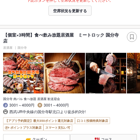
空席状況を更新する
【個室×3時間】食べ飲み放題居酒屋 ミートロック 国分寺
店
居酒屋
国分寺
国分寺 肉バル 食べ放題 居酒屋 歓送迎会
3001～4000円
3001～4000円
西武/JR中央線の国分寺駅北口より徒歩約3分!
【アプリ予約限定】最大350ポイント還元対象店
口コミ投稿特典対象店
ポイントプラス対象店
スマート支払い可
クーポン
コース