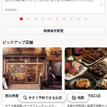
みちるさん
検索条件変更
ピックアップ店舗
恵比寿屋 Grill 国分寺店
九州魂国分寺駅北口店
今すぐ予約できるお店
地図
サラダ食放題×チーズフォンデュ×ステ…
本格九州料理と厳選芋焼酎の