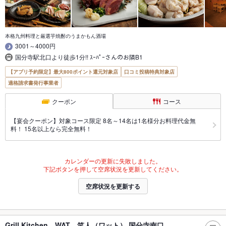
本格九州料理と厳選芋焼酎のうまかもん酒場
3001～4000円
国分寺駅北口より徒歩1分!! ｽｰﾊﾟｰさんのお隣B1
【アプリ予約限定】最大800ポイント還元対象店
口コミ投稿特典対象店
適格請求書発行事業者
クーポン
コース
【宴会クーポン】対象コース限定 8名～14名は1名様分お料理代金無
料！ 15名以上なら完全無料！
カレンダーの更新に失敗しました。
下記ボタンを押して空席状況を更新してください。
空席状況を更新する
Grill Kitchen WAT 笑人（ワット） 国分寺南口