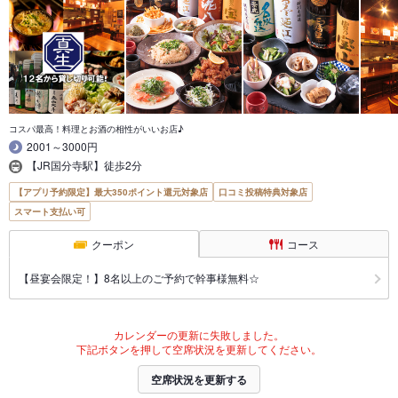
コスパ最高！料理とお酒の相性がいいお店♪
2001～3000円
【JR国分寺駅】徒歩2分
【アプリ予約限定】最大350ポイント還元対象店
口コミ投稿特典対象店
スマート支払い可
クーポン
コース
【昼宴会限定！】8名以上のご予約で幹事様無料☆
カレンダーの更新に失敗しました。
下記ボタンを押して空席状況を更新してください。
空席状況を更新する