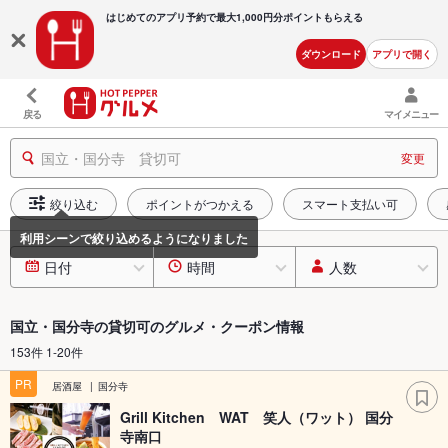
はじめてのアプリ予約で最大
1,000円分ポイントもらえる
ダウンロード
アプリで開く
戻る
マイメニュー
国立・国分寺 貸切可
変更
絞り込む
ポイントがつかえる
スマート支払い可
日付
時間
人数
国立・国分寺の貸切可のグルメ・クーポン情報
153件 1-20件
PR
居酒屋
国分寺
Grill Kitchen WAT 笑人（ワット） 国分
寺南口