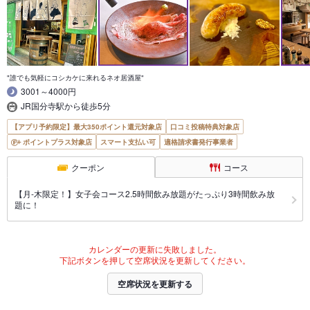
"誰でも気軽にコシカケに来れるネオ居酒屋"
3001～4000円
JR国分寺駅から徒歩5分
【アプリ予約限定】最大350ポイント還元対象店
口コミ投稿特典対象店
ポイントプラス対象店
スマート支払い可
適格請求書発行事業者
クーポン
コース
【月-木限定！】女子会コース2.5時間飲み放題がたっぷり3時間飲み放
題に！
カレンダーの更新に失敗しました。
下記ボタンを押して空席状況を更新してください。
空席状況を更新する