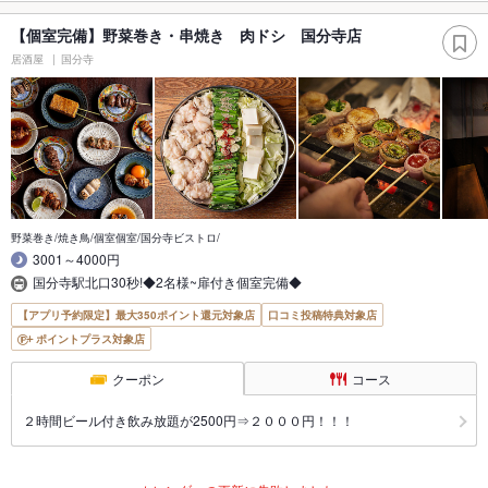
【個室完備】野菜巻き・串焼き 肉ドシ 国分寺店
居酒屋
国分寺
野菜巻き/焼き鳥/個室個室/国分寺ビストロ/
3001～4000円
国分寺駅北口30秒!◆2名様~扉付き個室完備◆
【アプリ予約限定】最大350ポイント還元対象店
口コミ投稿特典対象店
ポイントプラス対象店
クーポン
コース
２時間ビール付き飲み放題が2500円⇒２０００円！！！