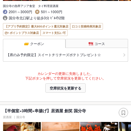
国分寺の熱帯アジア食堂 タイ料理居酒屋
2001～3000円
501～1000円
国分寺北口駅より徒歩3分 ﾋﾞﾙの2階
【アプリ予約限定】最大800ポイント還元対象店
口コミ投稿特典対象店
ポイントプラス対象店
スマート支払い可
クーポン
コース
【席のみ予約限定】スイートチリチーズポテトプレゼント☆
カレンダーの更新に失敗しました。
下記ボタンを押して空席状況を更新してください。
空席状況を更新する
【半個室×3時間×串揚げ】居酒屋 創笑 国分寺
居酒屋
国分寺