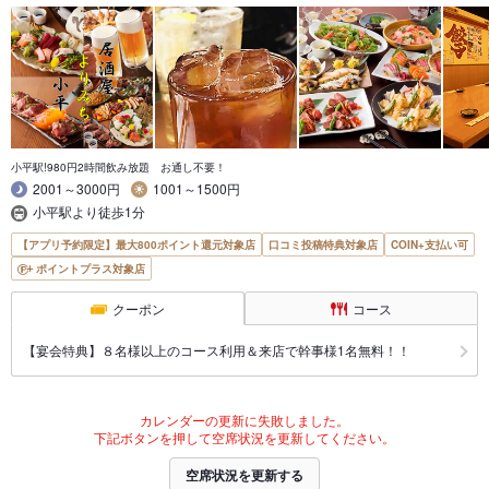
小平駅!980円2時間飲み放題 お通し不要！
2001～3000円
1001～1500円
小平駅より徒歩1分
【アプリ予約限定】最大800ポイント還元対象店
口コミ投稿特典対象店
COIN+支払い可
ポイントプラス対象店
クーポン
コース
【宴会特典】８名様以上のコース利用＆来店で幹事様1名無料！！
カレンダーの更新に失敗しました。
下記ボタンを押して空席状況を更新してください。
空席状況を更新する