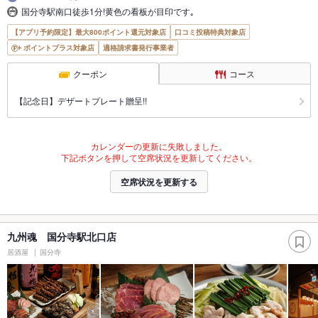
国分寺駅南口徒歩1分!黄色の看板が目印です｡
【アプリ予約限定】最大800ポイント還元対象店
口コミ投稿特典対象店
ポイントプラス対象店
適格請求書発行事業者
クーポン
コース
【記念日】デザートプレート贈呈!!
カレンダーの更新に失敗しました。
下記ボタンを押して空席状況を更新してください。
空席状況を更新する
九州魂 国分寺駅北口店
居酒屋
国分寺