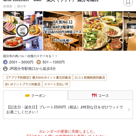
居酒屋
国分寺
国分寺の肉バル！自慢のステーキを！！
2001～3000円
501～1000円
JR国分寺駅南口から徒歩3分
【アプリ予約限定】最大800ポイント還元対象店
口コミ投稿特典対象店
ポイントプラス対象店
スマート支払い可
クーポン
コース
【記念日・誕生日】プレート2500円（税込）♪特別な日をぜひワットで
お過ごしください！
カレンダーの更新に失敗しました。
下記ボタンを押して空席状況を更新してください。