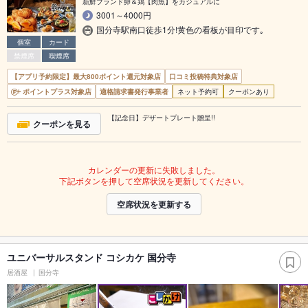
新鮮ブランド卵＆鶏【肉魚】をカジュアルに
3001～4000円
国分寺駅南口徒歩1分!黄色の看板が目印です｡
個室
カード
禁煙席
喫煙席
【アプリ予約限定】最大800ポイント還元対象店
口コミ投稿特典対象店
ポイントプラス対象店
適格請求書発行事業者
ネット予約可
クーポンあり
【記念日】デザートプレート贈呈!!
クーポンを見る
カレンダーの更新に失敗しました。
下記ボタンを押して空席状況を更新してください。
空席状況を更新する
ユニバーサルスタンド コシカケ 国分寺
居酒屋
国分寺