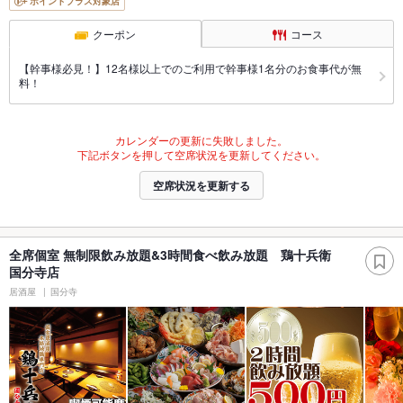
ポイントプラス対象店
クーポン
コース
【幹事様必見！】12名様以上でのご利用で幹事様1名分のお食事代が無
料！
カレンダーの更新に失敗しました。
下記ボタンを押して空席状況を更新してください。
空席状況を更新する
全席個室 無制限飲み放題&3時間食べ飲み放題 鶏十兵衛
国分寺店
居酒屋
国分寺