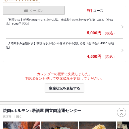
クーポン
コース
【料理のみ】朝獲れホルモンや上たん塩、赤城和牛の特上カルビを楽しめる〈全12
品〉5000円(税込)
5,000円
（税込）
【2時間飲み放題付き】朝獲れホルモンや赤城和牛を楽しめる〈全10品〉4500円(税
込)
4,500円
（税込）
カレンダーの更新に失敗しました。
下記ボタンを押して空席状況を更新してください。
空席状況を更新する
焼肉×ホルモン×居酒屋 国立肉流通センター
居酒屋
国立