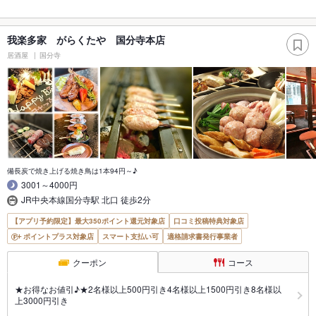
我楽多家 がらくたや 国分寺本店
居酒屋
国分寺
備長炭で焼き上げる焼き鳥は1本94円～♪
3001～4000円
JR中央本線国分寺駅 北口 徒歩2分
【アプリ予約限定】最大350ポイント還元対象店
口コミ投稿特典対象店
ポイントプラス対象店
スマート支払い可
適格請求書発行事業者
クーポン
コース
★お得なお値引♪★2名様以上500円引き4名様以上1500円引き8名様以
上3000円引き