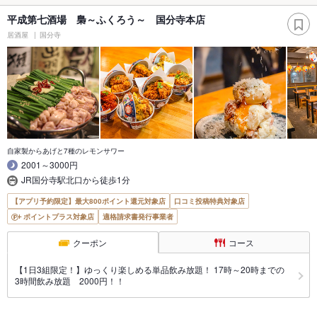
平成第七酒場 梟～ふくろう～ 国分寺本店
居酒屋
国分寺
自家製からあげと7種のレモンサワー
2001～3000円
JR国分寺駅北口から徒歩1分
【アプリ予約限定】最大800ポイント還元対象店
口コミ投稿特典対象店
ポイントプラス対象店
適格請求書発行事業者
クーポン
コース
【1日3組限定！】ゆっくり楽しめる単品飲み放題！ 17時～20時までの
3時間飲み放題 2000円！！