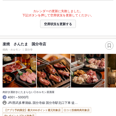
カレンダーの更新に失敗しました。
下記ボタンを押して空席状況を更新してください。
空席状況を更新する
楽焼 さんたま 国分寺店
焼肉・ホルモン
国分寺
肉好き酒好きにたまらない◎ホルモン居酒屋
4001～5000円
JR/西武多摩湖線､国分寺線 国分寺駅北口下車 徒…
【アプリ予約限定】最大350ポイント還元対象店
口コミ投稿特典対象店
ポイントプラス対象店