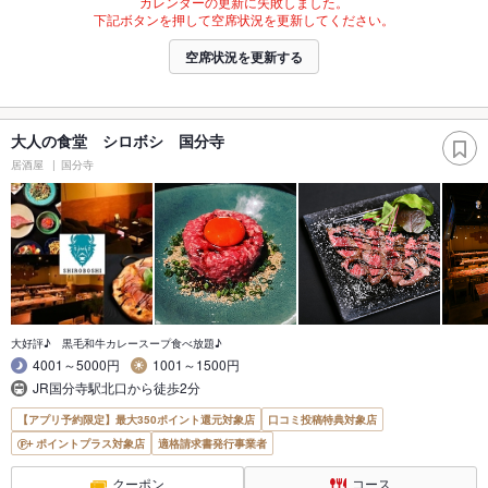
カレンダーの更新に失敗しました。
下記ボタンを押して空席状況を更新してください。
空席状況を更新する
大人の食堂 シロボシ 国分寺
居酒屋
国分寺
大好評♪ 黒毛和牛カレースープ食べ放題♪
4001～5000円
1001～1500円
JR国分寺駅北口から徒歩2分
【アプリ予約限定】最大350ポイント還元対象店
口コミ投稿特典対象店
ポイントプラス対象店
適格請求書発行事業者
クーポン
コース