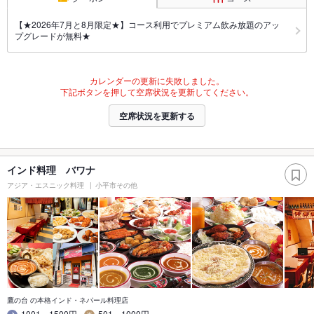
【★2026年7月と8月限定★】コース利用でプレミアム飲み放題のアッ
プグレードが無料★
カレンダーの更新に失敗しました。
下記ボタンを押して空席状況を更新してください。
空席状況を更新する
インド料理 バワナ
アジア・エスニック料理
小平市その他
鷹の台 の本格インド・ネパール料理店
1001～1500円
501～1000円