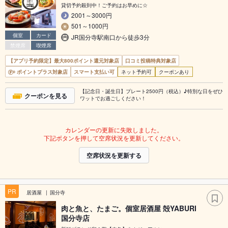
貸切予約殺到中！ご予約はお早めに☆
2001～3000円
501～1000円
個室
カード
JR国分寺駅南口から徒歩3分
禁煙席
喫煙席
【アプリ予約限定】最大800ポイント還元対象店
口コミ投稿特典対象店
ポイントプラス対象店
スマート支払い可
ネット予約可
クーポンあり
【記念日・誕生日】プレート2500円（税込）♪特別な日をぜひ
クーポンを見る
ワットでお過ごしください！
カレンダーの更新に失敗しました。
下記ボタンを押して空席状況を更新してください。
空席状況を更新する
PR
居酒屋
国分寺
肉と魚と、たまご。個室居酒屋 殻YABURI
国分寺店