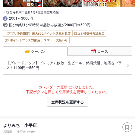
JR国分寺駅南口徒歩1分♪完全個室居酒屋
2001～3000円
国分寺駅1分!2時間単品飲み放題が2000円⇒500円!!
【アプリ予約限定】最大800ポイント還元対象店
口コミ投稿特典対象店
ポイントプラス対象店
スマート支払い可
クーポン
コース
【グレードアップ】プレミアム飲放！生ビール、銘柄焼酎、地酒をプラ
ス！1100円⇒550円
カレンダーの更新に失敗しました。
下記ボタンを押して空席状況を更新してください。
空席状況を更新する
よりみち 小平店
居酒屋
小平市その他