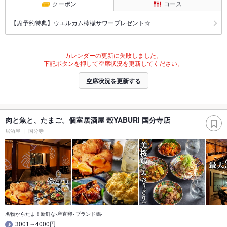
クーポン
コース
【席予約特典】ウエルカム檸檬サワープレゼント☆
カレンダーの更新に失敗しました。
下記ボタンを押して空席状況を更新してください。
空席状況を更新する
肉と魚と、たまご。個室居酒屋 殻YABURI 国分寺店
居酒屋
国分寺
名物からたま！新鮮な-産直卵×ブランド鶏-
3001～4000円