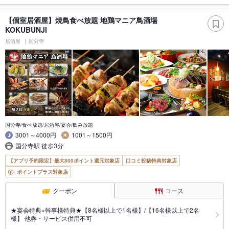
【個室居酒屋】焼鳥食べ放題 地鶏マニア鳥酒場
KOKUBUNJI
居酒屋
国分寺
国分寺/食べ放題/居酒屋/宴会/飲み放題
3001～4000円
1001～1500円
国分寺駅 徒歩3分
【アプリ予約限定】最大800ポイント還元対象店
口コミ投稿特典対象店
ポイントプラス対象店
クーポン
コース
★宴会特典×幹事様特典★【8名様以上で1名様】/【16名様以上で2名
様】 他券・サービス併用不可