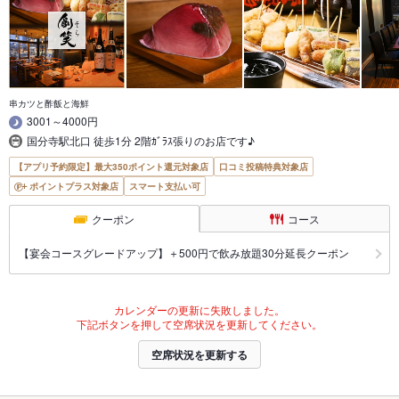
串カツと酢飯と海鮮
3001～4000円
国分寺駅北口 徒歩1分 2階ｶﾞﾗｽ張りのお店です♪
【アプリ予約限定】最大350ポイント還元対象店
口コミ投稿特典対象店
ポイントプラス対象店
スマート支払い可
クーポン
コース
【宴会コースグレードアップ】＋500円で飲み放題30分延長クーポン
カレンダーの更新に失敗しました。
下記ボタンを押して空席状況を更新してください。
空席状況を更新する