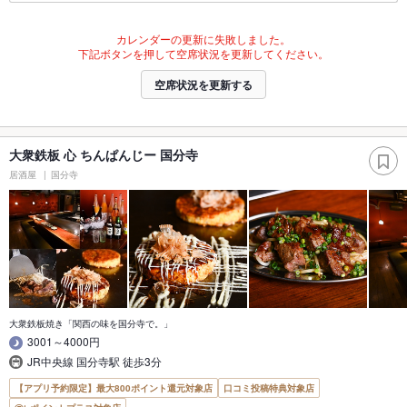
カレンダーの更新に失敗しました。
下記ボタンを押して空席状況を更新してください。
空席状況を更新する
大衆鉄板 心 ちんぱんじー 国分寺
居酒屋
国分寺
大衆鉄板焼き「関西の味を国分寺で。」
3001～4000円
JR中央線 国分寺駅 徒歩3分
【アプリ予約限定】最大800ポイント還元対象店
口コミ投稿特典対象店