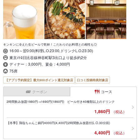
キンキンに冷えた生ビールで乾杯！こだわりのお料理との相性も◎
16:00～翌0:00(料理L.O.23:00,ドリンクL.O.23:30)
東京ﾒﾄﾛ日比谷線神谷町駅3出口より徒歩約2分
ディナー：3,000円、宴会：4,000円
75席
【アプリ予約限定】最大800ポイント還元対象店
口コミ投稿特典対象店
クーポン
コース
2時間飲み放題1980円→1690円(1860円) ビール付き40種類以上のドリンク
1,860円
（税込）
【冬季】鶏塩ちゃんこ鍋円4000円(4,400円)2時間飲み放題付(L.O.30分前)
4,400円
（税込）