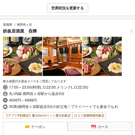
空席状況を更新する
居酒屋
南阿佐ヶ谷
鉄板居酒屋 呑輝
飲み放題付き宴会コースをご用意しております
17:00～23:00(料理L.O.22:00,ドリンクL.O.22:30)
丸ﾉ内線 南阿佐ヶ谷駅から徒歩3分
4000円～4999円
35席(南阿佐ヶ谷駅徒歩3分の好立地！プライベートでも宴会でも♪)
【アプリ予約限定】最大800ポイント還元対象店
口コミ投稿特典対象店
クーポン
コース