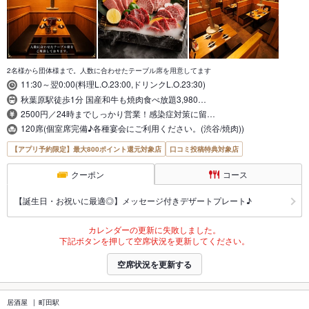
2名様から団体様まで。人数に合わせたテーブル席を用意してます
11:30～翌0:00(料理L.O.23:00,ドリンクL.O.23:30)
秋葉原駅徒歩1分 国産和牛も焼肉食べ放題3,980…
2500円／24時までしっかり営業！感染症対策に留…
120席(個室席完備♪各種宴会にご利用ください。(渋谷/焼肉))
【アプリ予約限定】最大800ポイント還元対象店
口コミ投稿特典対象店
クーポン
コース
【誕生日・お祝いに最適◎】メッセージ付きデザートプレート♪
カレンダーの更新に失敗しました。
下記ボタンを押して空席状況を更新してください。
空席状況を更新する
居酒屋
町田駅