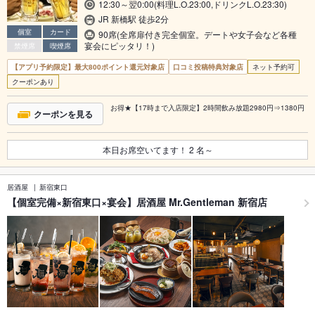
12:30～翌0:00(料理L.O.23:00,ドリンクL.O.23:30)
JR 新橋駅 徒歩2分
個室
カード
90席(全席扉付き完全個室。デートや女子会など各種
宴会にピッタリ！)
禁煙席
喫煙席
【アプリ予約限定】最大800ポイント還元対象店
口コミ投稿特典対象店
ネット予約可
クーポンあり
お得★【17時まで入店限定】2時間飲み放題2980円⇒1380円
クーポンを見る
本日お席空いてます！
2
名～
居酒屋
新宿東口
【個室完備×新宿東口×宴会】居酒屋 Mr.Gentleman 新宿店