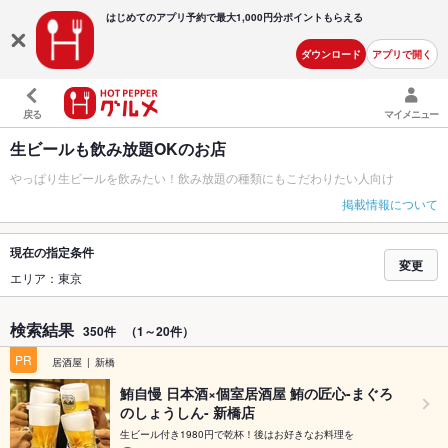
はじめてのアプリ予約で最大
1,000円分ポイントもらえる
ダウンロード
アプリで開く
戻る
マイメニュー
生ビールも飲み放題OKのお店
やっぱり生ビールを飲みたい！飲み放題の種類にもこだわりたい人向け
掲載情報について
現在の指定条件
変更
エリア：東京
検索結果
350件
（1～20件）
PR
居酒屋
新橋
鮪自慢 日本酒×個室居酒屋 鮪の匠心-まぐろ
のしょうしん- 新橋店
生ビール付き1980円で乾杯！後はお好きなお料理を