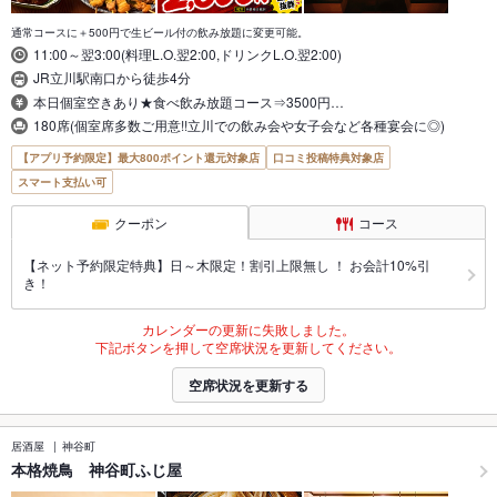
通常コースに＋500円で生ビール付の飲み放題に変更可能。
11:00～翌3:00(料理L.O.翌2:00,ドリンクL.O.翌2:00)
JR立川駅南口から徒歩4分
本日個室空きあり★食べ飲み放題コース⇒3500円…
180席(個室席多数ご用意!!立川での飲み会や女子会など各種宴会に◎)
【アプリ予約限定】最大800ポイント還元対象店
口コミ投稿特典対象店
スマート支払い可
クーポン
コース
【ネット予約限定特典】日～木限定！割引上限無し ！ お会計10%引
き！
カレンダーの更新に失敗しました。
下記ボタンを押して空席状況を更新してください。
空席状況を更新する
居酒屋
神谷町
本格焼鳥 神谷町ふじ屋