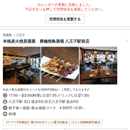
カレンダーの更新に失敗しました。
下記ボタンを押して空席状況を更新してください。
空席状況を更新する
居酒屋
八王子
本格炭火焼居酒屋 勇極焼鳥酒場 八王子駅前店
生あり飲み放題付きコースを2980円(税込)～ご用意しております♪
17:00～翌2:00(料理L.O.翌1:30,ドリンクL.O.翌1:30)
八王子駅 北口 徒歩3分/京王八王子駅 徒歩3分
餃子食べ放題×飲み放題コース 4,500円⇒2,50…
80席
【アプリ予約限定】最大800ポイント還元対象店
口コミ投稿特典対象店