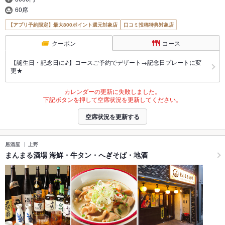
60席
【アプリ予約限定】最大800ポイント還元対象店
口コミ投稿特典対象店
クーポン
コース
【誕生日・記念日に♪】コースご予約でデザート→記念日プレートに変
更★
カレンダーの更新に失敗しました。
下記ボタンを押して空席状況を更新してください。
空席状況を更新する
居酒屋
上野
まんまる酒場 海鮮・牛タン・へぎそば・地酒