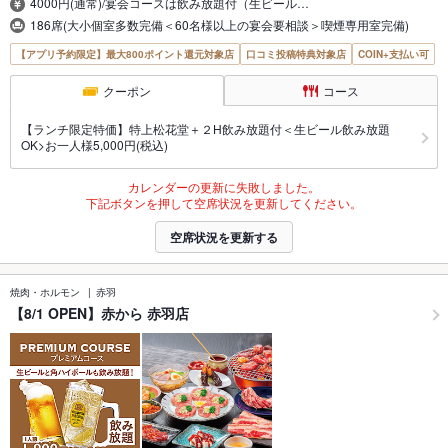
4000円(通常)/宴会コースは飲み放題付（生ビール…
186席(大小個室多数完備＜60名様以上の宴会要相談＞喫煙専用室完備)
【アプリ予約限定】最大800ポイント還元対象店
口コミ投稿特典対象店
COIN+支払い可
クーポン
コース
【ランチ限定特価】特上松花堂＋２H飲み放題付＜生ビール飲み放題
OK>お一人様5,000円(税込)
カレンダーの更新に失敗しました。
下記ボタンを押して空席状況を更新してください。
空席状況を更新する
焼肉・ホルモン
赤羽
【8/1 OPEN】赤から 赤羽店