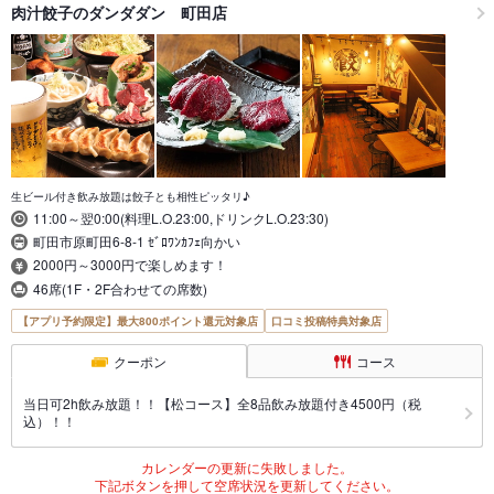
肉汁餃子のダンダダン 町田店
生ビール付き飲み放題は餃子とも相性ピッタリ♪
11:00～翌0:00(料理L.O.23:00,ドリンクL.O.23:30)
町田市原町田6-8-1 ｾﾞﾛﾜﾝｶﾌｪ向かい
2000円～3000円で楽しめます！
46席(1F・2F合わせての席数)
【アプリ予約限定】最大800ポイント還元対象店
口コミ投稿特典対象店
クーポン
コース
当日可2h飲み放題！！【松コース】全8品飲み放題付き4500円（税
込）！！
カレンダーの更新に失敗しました。
下記ボタンを押して空席状況を更新してください。