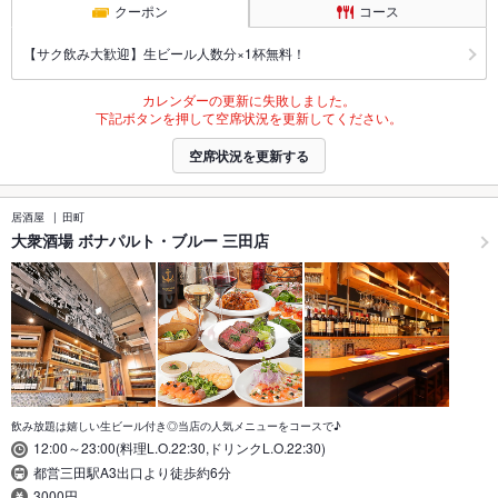
クーポン
コース
【サク飲み大歓迎】生ビール人数分×1杯無料！
カレンダーの更新に失敗しました。
下記ボタンを押して空席状況を更新してください。
空席状況を更新する
居酒屋
田町
大衆酒場 ボナパルト・ブルー 三田店
飲み放題は嬉しい生ビール付き◎当店の人気メニューをコースで♪
12:00～23:00(料理L.O.22:30,ドリンクL.O.22:30)
都営三田駅A3出口より徒歩約6分
3000円