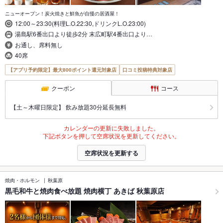
ニューオープン！炭火焼きと鮮魚が自慢の居酒屋！
12:00～23:30(料理L.O.22:30,ドリンクL.O.23:00)
湯島駅6番出口より徒歩2分 末広町駅4番出口より…
お通し、席料無し
40席
【アプリ予約限定】最大800ポイント還元対象店
口コミ投稿特典対象店
クーポン
コース
【土～木曜日限定】 飲み放題30分延長無料
カレンダーの更新に失敗しました。
下記ボタンを押して空席状況を更新してください。
空席状況を更新する
焼肉・ホルモン
秋葉原
黒毛和牛と焼肉食べ放題 焼肉横丁 あきば 秋葉原店