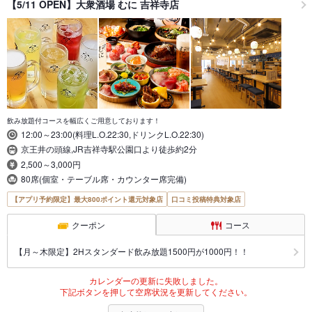
【5/11 OPEN】大衆酒場 むに 吉祥寺店
飲み放題付コースを幅広くご用意しております！
12:00～23:00(料理L.O.22:30,ドリンクL.O.22:30)
京王井の頭線,JR吉祥寺駅公園口より徒歩約2分
2,500～3,000円
80席(個室・テーブル席・カウンター席完備)
【アプリ予約限定】最大800ポイント還元対象店
口コミ投稿特典対象店
クーポン
コース
【月～木限定】2Hスタンダード飲み放題1500円が1000円！！
カレンダーの更新に失敗しました。
下記ボタンを押して空席状況を更新してください。