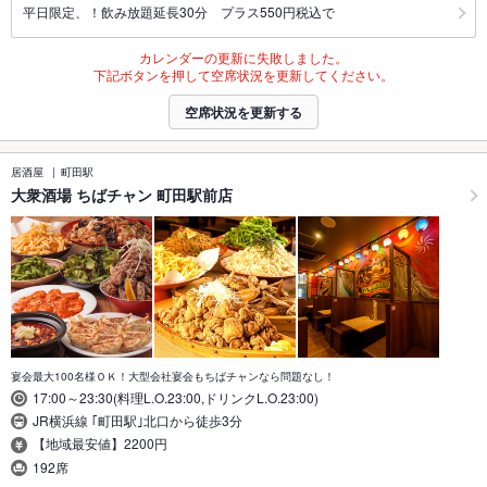
平日限定、！飲み放題延長30分 プラス550円税込で
カレンダーの更新に失敗しました。
下記ボタンを押して空席状況を更新してください。
空席状況を更新する
居酒屋
町田駅
大衆酒場 ちばチャン 町田駅前店
宴会最大100名様ＯＫ！大型会社宴会もちばチャンなら問題なし！
17:00～23:30(料理L.O.23:00,ドリンクL.O.23:00)
JR横浜線 ｢町田駅｣北口から徒歩3分
【地域最安値】2200円
192席