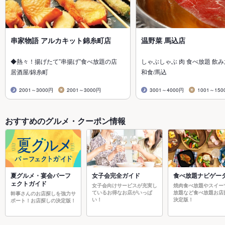
串家物語 アルカキット錦糸町店
温野菜 馬込店
◆熱々！揚げたて”串揚げ”食べ放題の店
しゃぶしゃぶ 肉 食べ放題 飲
居酒屋/錦糸町
和食/馬込
2001～3000円
2001～3000円
3001～4000円
1001～150
おすすめのグルメ・クーポン情報
夏グルメ・宴会パーフ
女子会完全ガイド
食べ放題ナビゲー
ェクトガイド
女子会向けサービスが充実し
焼肉食べ放題やスイー
ているお得なお店がいっぱ
放題など食べ放題お店
幹事さんのお店探しを強力サ
い！
決定版！
ポート！お店探しの決定版！