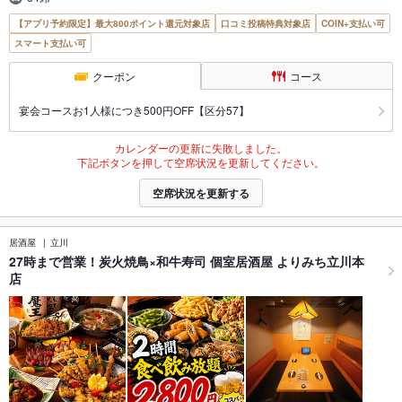
【アプリ予約限定】最大800ポイント還元対象店
口コミ投稿特典対象店
COIN+支払い可
スマート支払い可
クーポン
コース
宴会コースお1人様につき500円OFF【区分57】
カレンダーの更新に失敗しました。
下記ボタンを押して空席状況を更新してください。
空席状況を更新する
居酒屋
立川
27時まで営業！炭火焼鳥×和牛寿司 個室居酒屋 よりみち立川本
店