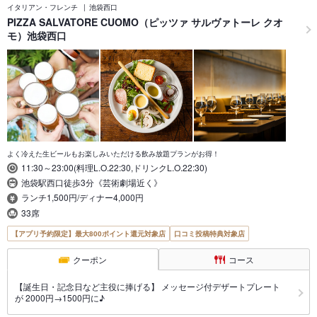
イタリアン・フレンチ
池袋西口
PIZZA SALVATORE CUOMO（ピッツァ サルヴァトーレ クオ
モ）池袋西口
よく冷えた生ビールもお楽しみいただける飲み放題プランがお得！
11:30～23:00(料理L.O.22:30,ドリンクL.O.22:30)
池袋駅西口徒歩3分《芸術劇場近く》
ランチ1,500円/ディナー4,000円
33席
【アプリ予約限定】最大800ポイント還元対象店
口コミ投稿特典対象店
クーポン
コース
【誕生日・記念日など主役に捧げる】 メッセージ付デザートプレート
が 2000円→1500円に♪