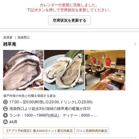
カレンダーの更新に失敗しました。
下記ボタンを押して空席状況を更新してください。
空席状況を更新する
居酒屋
池袋西口
雑草庵
瀬戸内海の旬魚と牡蠣を堪能する宴会
17:00～翌0:00(料理L.O.23:00,ドリンクL.O.23:00)
池袋西口より徒歩3分/深緑の雑草庵の暖簾が目印
ランチ：1000～1999円(税込)、ディナー：6000～…
44席
【アプリ予約限定】最大800ポイント還元対象店
口コミ投稿特典対象店