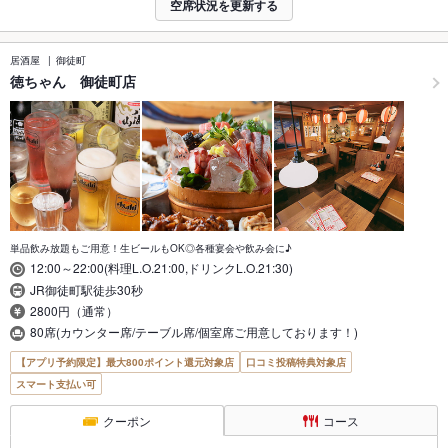
空席状況を更新する
居酒屋
御徒町
徳ちゃん 御徒町店
単品飲み放題もご用意！生ビールもOK◎各種宴会や飲み会に♪
12:00～22:00(料理L.O.21:00,ドリンクL.O.21:30)
JR御徒町駅徒歩30秒
2800円（通常）
80席(カウンター席/テーブル席/個室席ご用意しております！)
【アプリ予約限定】最大800ポイント還元対象店
口コミ投稿特典対象店
スマート支払い可
クーポン
コース