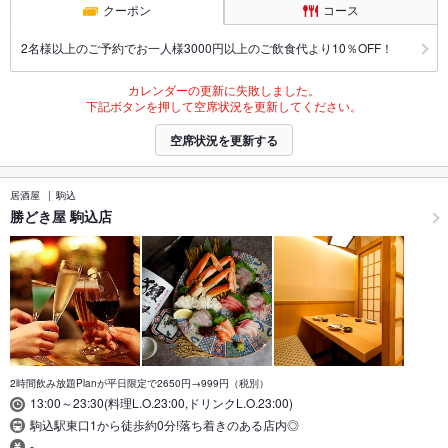
クーポン
コース
2名様以上のご予約でお一人様3000円以上のご飲食代より10％OFF！
カレンダーの更新に失敗しました。
下記ボタンを押して空席状況を更新してください。
空席状況を更新する
居酒屋
駒込
勝どき屋 駒込店
2時間飲み放題Planが平日限定で2650円→999円（税別）
13:00～23:30(料理L.O.23:00,ドリンクL.O.23:00)
駒込駅東口1から徒歩約0分!落ち着きのある店内◎
-