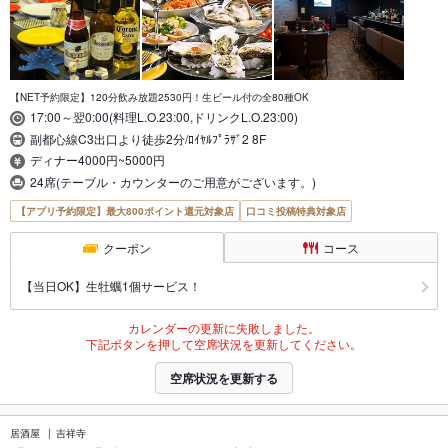
【NET予約限定】120分飲み放題2530円！生ビール付の全80種OK
17:00～翌0:00(料理L.O.23:00,ドリンクL.O.23:00)
副都心線C3出口より徒歩2分/ﾛｲﾔﾙﾌﾟﾗｻﾞ2 8F
ディナー4000円~5000円
24席(テーブル・カウンターのご用意がございます。)
【アプリ予約限定】最大800ポイント還元対象店
口コミ投稿特典対象店
クーポン
コース
【当日OK】生牡蠣1個サービス！
カレンダーの更新に失敗しました。
下記ボタンを押して空席状況を更新してください。
空席状況を更新する
居酒屋
吉祥寺