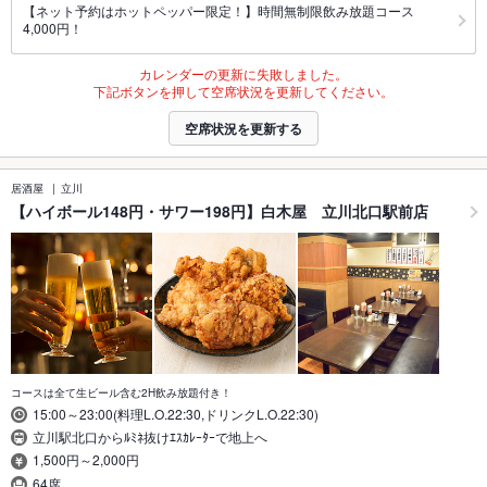
【ネット予約はホットペッパー限定！】時間無制限飲み放題コース
4,000円！
カレンダーの更新に失敗しました。
下記ボタンを押して空席状況を更新してください。
空席状況を更新する
居酒屋
立川
【ハイボール148円・サワー198円】白木屋 立川北口駅前店
コースは全て生ビール含む2H飲み放題付き！
15:00～23:00(料理L.O.22:30,ドリンクL.O.22:30)
立川駅北口からﾙﾐﾈ抜けｴｽｶﾚｰﾀｰで地上へ
1,500円～2,000円
64席