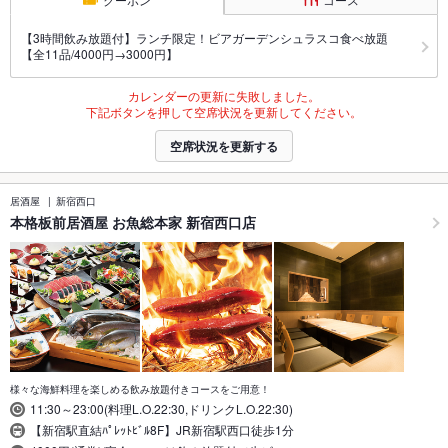
【3時間飲み放題付】ランチ限定！ビアガーデンシュラスコ食べ放題
【全11品/4000円→3000円】
カレンダーの更新に失敗しました。
下記ボタンを押して空席状況を更新してください。
空席状況を更新する
居酒屋
新宿西口
本格板前居酒屋 お魚総本家 新宿西口店
様々な海鮮料理を楽しめる飲み放題付きコースをご用意！
11:30～23:00(料理L.O.22:30,ドリンクL.O.22:30)
【新宿駅直結ﾊﾟﾚｯﾄﾋﾞﾙ8F】JR新宿駅西口徒歩1分