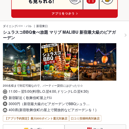
ダイニングバー・バル
新宿東口
シュラスコBBQ食べ放題 マリブ MALIBU 新宿最大級のビアガ
ーデン
200名様まで対応可能なので、パーティー貸切にはぴったり☆
11:00～翌5:00(料理L.O.翌4:00,ドリンクL.O.翌4:30)
新宿駅近く歌舞伎町屋上ﾃﾗｽ
3000円（新宿最大級のビアガーデンでBBQシュラ…
400席(新宿歌舞伎町の屋上で開放的なビアガーデンを！)
【アプリ予約限定】最大800ポイント還元対象店
口コミ投稿特典対象店
クーポン
コース