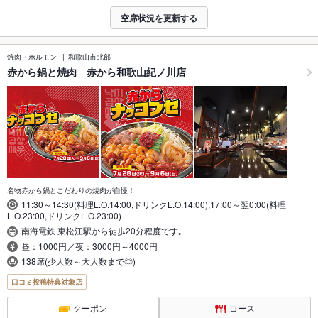
空席状況を更新する
焼肉・ホルモン
和歌山市北部
赤から鍋と焼肉 赤から和歌山紀ノ川店
名物赤から鍋とこだわりの焼肉が自慢！
11:30～14:30(料理L.O.14:00,ドリンクL.O.14:00),17:00～翌0:00(料理
L.O.23:00,ドリンクL.O.23:00)
南海電鉄 東松江駅から徒歩20分程度です｡
昼：1000円／夜：3000円～4000円
138席(少人数～大人数まで◎)
口コミ投稿特典対象店
クーポン
コース