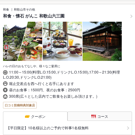
和食
和歌山市その他
和食・懐石 がんこ 和歌山六三園
ハレの日のおもてなしや、様々なご宴席に
11:00～15:00(料理L.O.15:00,ドリンクL.O.15:00),17:00～21:30(料理
L.O.20:30,ドリンクL.O.21:00)
堀止交差点を西へ行くと右手にあります
昼のお食事：1500円、夜のお食事：2500円
300席(広々とした店内でご飲食をお楽しみ頂けます。)
口コミ投稿特典対象店
クーポン
コース
【平日限定】10名様以上のご予約で幹事1名様無料