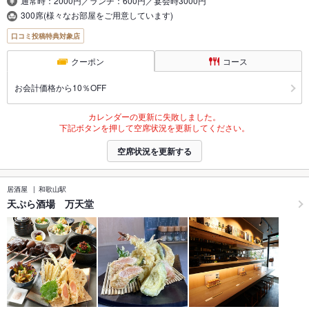
通常時：2000円／ランチ：600円／宴会時3000円
300席(様々なお部屋をご用意しています)
口コミ投稿特典対象店
クーポン
コース
お会計価格から10％OFF
カレンダーの更新に失敗しました。
下記ボタンを押して空席状況を更新してください。
空席状況を更新する
居酒屋
和歌山駅
天ぷら酒場 万天堂