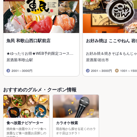
魚民 和歌山西口駅前店
お好み焼は ここやねん 岩
★ゆったりお得★WEB予約限定コース…
お好み焼＆焼きそば＆もんじ
居酒屋/和歌山駅
居酒屋/岩出市
2001～3000円
2001～3000円
1001～150
おすすめのグルメ・クーポン情報
食べ放題ナビゲーター
カラオケ検索
焼肉食べ放題やスイーツ食べ
現在地から探せる近くのカラ
放題など食べ放題お店探しの
オケ店はコチラ！