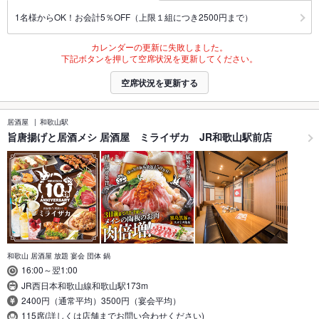
1名様からOK！お会計5％OFF（上限１組につき2500円まで）
カレンダーの更新に失敗しました。
下記ボタンを押して空席状況を更新してください。
空席状況を更新する
居酒屋
和歌山駅
旨唐揚げと居酒メシ 居酒屋 ミライザカ JR和歌山駅前店
和歌山 居酒屋 放題 宴会 団体 鍋
16:00～翌1:00
JR西日本和歌山線和歌山駅173m
2400円（通常平均）3500円（宴会平均）
115席(詳しくは店舗までお問い合わせください)