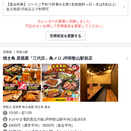
【宴会特典】コースご予約で幹事or主賓1名様無料→日～木は6名以上/
金土祝前10名以上で利用可
カレンダーの更新に失敗しました。
下記ボタンを押して空席状況を更新してください。
空席状況を更新する
居酒屋
和歌山駅
焼き鳥 居酒屋「三代目」鳥メロ JR和歌山駅前店
和歌山 居酒屋 飲み放題 焼き鳥 宴会
15:00～翌1:00
わかやま電鉄貴志川線,JR和歌山駅中央口徒歩2分
2400円（通常平均） 3500円（宴会平均）