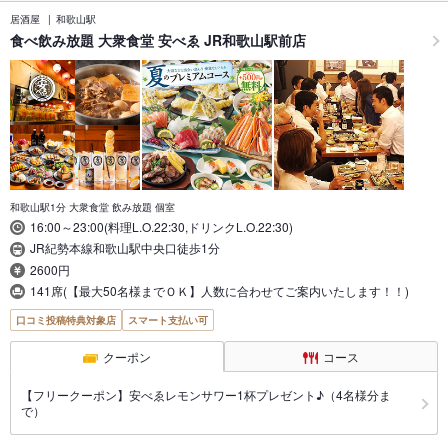
居酒屋
和歌山駅
食べ飲み放題 大衆食堂 安べゑ JR和歌山駅前店
和歌山駅1分 大衆食堂 飲み放題 個室
16:00～23:00(料理L.O.22:30,ドリンクL.O.22:30)
JR紀勢本線和歌山駅中央口徒歩1分
2600円
141席(【最大50名様までＯＫ】人数に合わせてご案内いたします！！)
口コミ投稿特典対象店
スマート支払い可
クーポン
コース
【フリークーポン】安べゑレモンサワー1杯プレゼント♪（4名様分ま
で）