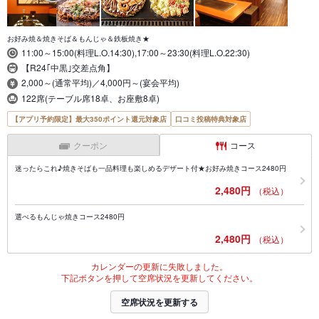
お好み焼＆焼きそば＆もんじゃ＆鉄板焼き★
11:00～15:00(料理L.O.14:30),17:00～23:30(料理L.O.22:30)
【R24｢中黒｣交差点角】
2,000～(通常平均)／4,000円～(宴会平均)
122席(テーブル席18卓、お座敷8卓)
【アプリ予約限定】最大350ポイント還元対象店
口コミ投稿特典対象店
クーポン
コース
迷ったらこれ♪焼きそばも一品料理も楽しめるデザート付★お好み焼きコース2480円
2,480円
（税込）
選べるもんじゃ焼きコース2480円
2,480円
（税込）
カレンダーの更新に失敗しました。
下記ボタンを押して空席状況を更新してください。
空席状況を更新する