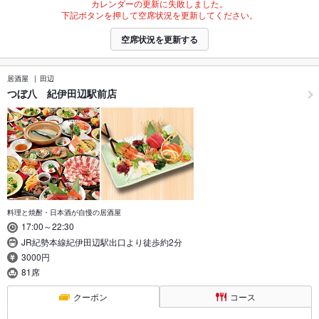
カレンダーの更新に失敗しました。
下記ボタンを押して空席状況を更新してください。
空席状況を更新する
居酒屋
田辺
つぼ八 紀伊田辺駅前店
料理と焼酎・日本酒が自慢の居酒屋
17:00～22:30
JR紀勢本線紀伊田辺駅出口より徒歩約2分
3000円
81席
クーポン
コース