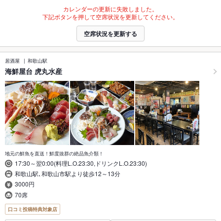
カレンダーの更新に失敗しました。
下記ボタンを押して空席状況を更新してください。
空席状況を更新する
居酒屋
和歌山駅
海鮮屋台 虎丸水産
地元の鮮魚を直送！鮮度抜群の絶品魚介類！
17:30～翌0:00(料理L.O.23:30,ドリンクL.O.23:30)
和歌山駅､和歌山市駅より徒歩12～13分
3000円
70席
口コミ投稿特典対象店