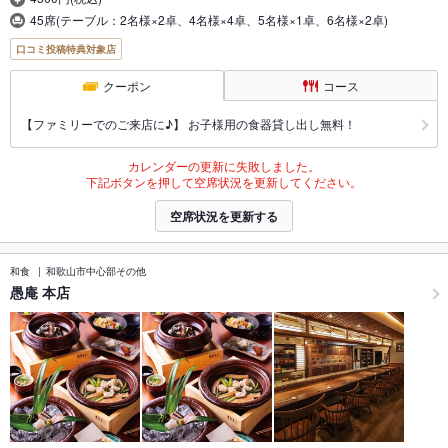
45席(テーブル：2名様×2卓、4名様×4卓、5名様×1卓、6名様×2卓)
口コミ投稿特典対象店
クーポン
コース
【ファミリーでのご来店に♪】 お子様用の食器貸し出し無料！
カレンダーの更新に失敗しました。
下記ボタンを押して空席状況を更新してください。
空席状況を更新する
和食
和歌山市中心部その他
愚庵 本店