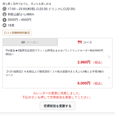
落ち着く店内でおでん、天ぷらを楽しめる
17:00～23:00(料理L.O.22:30,ドリンクL.O.22:30)
和歌山駅から486m
3500円～4500円
18席
口コミ投稿特典対象店
クーポン
コース
The宴会★2階席完全貸切プラン！お料理おまかせ×ワンドリンクオーダー制♪2980円
(税込)～
2,980円
（税込）
【1日1組限定】８名様以上で個室貸切！２ｈ飲み放題付きと天ぷら5種と土手煮3種の
コース
6,000円
（税込）
カレンダーの更新に失敗しました。
下記ボタンを押して空席状況を更新してください。
空席状況を更新する