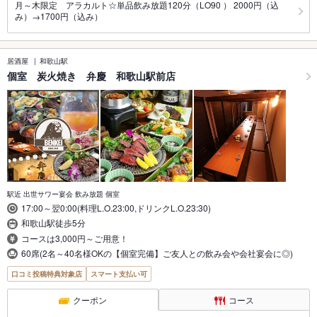
月～木限定 アラカルト☆単品飲み放題120分（LO90 ） 2000円（込
み）→1700円（込み）
居酒屋
和歌山駅
個室 炭火焼き 弁慶 和歌山駅前店
駅近 出世サワー宴会 飲み放題 個室
17:00～翌0:00(料理L.O.23:00,ドリンクL.O.23:30)
和歌山駅徒歩5分
コースは3,000円～ご用意！
60席(2名～40名様OKの【個室完備】ご友人との飲み会や会社宴会に◎)
口コミ投稿特典対象店
スマート支払い可
クーポン
コース