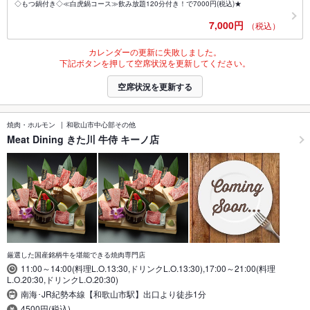
◇もつ鍋付き◇≪白虎鍋コース≫飲み放題120分付き！で7000円(税込)★
7,000円
（税込）
カレンダーの更新に失敗しました。
下記ボタンを押して空席状況を更新してください。
空席状況を更新する
焼肉・ホルモン
和歌山市中心部その他
Meat Dining きた川 牛侍 キーノ店
厳選した国産銘柄牛を堪能できる焼肉専門店
11:00～14:00(料理L.O.13:30,ドリンクL.O.13:30),17:00～21:00(料理
L.O.20:30,ドリンクL.O.20:30)
南海･JR紀勢本線【和歌山市駅】出口より徒歩1分
4500円(税込)