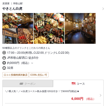
居酒屋
和歌山駅
やきとん白虎
50種類以上のドリンクとこだわりの焼きとん
17:00～23:00(料理L.O.22:00,ドリンクL.O.22:30)
JR和歌山駅西口 徒歩5分
約3000円（税込）～
32席
口コミ投稿特典対象店
COIN+支払い可
クーポン
コース
＼1番人気！／≪白虎コース≫飲み放題120分付き！で6000円(税込)★
6,000円
（税込）