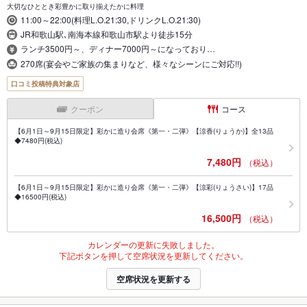
大切なひととき彩豊かに取り揃えたかに料理
11:00～22:00(料理L.O.21:30,ドリンクL.O.21:30)
JR和歌山駅､南海本線和歌山市駅より徒歩15分
ランチ3500円～、ディナー7000円～になっており…
270席(宴会やご家族の集まりなど、様々なシーンにご対応!!)
口コミ投稿特典対象店
クーポン
コース
【6月1日～9月15日限定】彩かに造り会席《第一・二弾》【涼香(りょうか)】全13品
◆7480円(税込)
7,480円
（税込）
【6月1日～9月15日限定】彩かに造り会席《第一・二弾》【涼彩(りょうさい)】17品
◆16500円(税込)
16,500円
（税込）
カレンダーの更新に失敗しました。
下記ボタンを押して空席状況を更新してください。
空席状況を更新する