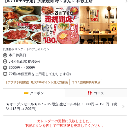
【8/7 OPEN予定】大衆焼肉 吟～ぎん～ 和歌山店
低価格ドリンク・トロアカホルモン
本日休業日
JR和歌山駅 徒歩5分
3000円～4000円
72席(半個室席をご用意しております◎)
【アプリ予約限定】最大350ポイント還元対象店
口コミ投稿特典対象店
クーポン
コース
★オープンセール★ 8/7～8/9限定 生ビール半額！ 380円 → 190円 （税
込 418円 → 209円）
カレンダーの更新に失敗しました。
下記ボタンを押して空席状況を更新してください。