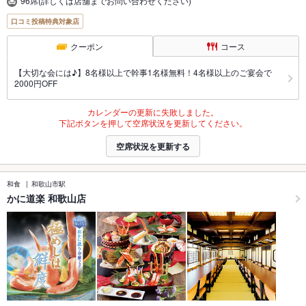
96席(詳しくは店舗までお問い合わせください)
口コミ投稿特典対象店
クーポン
コース
【大切な会には♪】8名様以上で幹事1名様無料！4名様以上のご宴会で
2000円OFF
カレンダーの更新に失敗しました。
下記ボタンを押して空席状況を更新してください。
空席状況を更新する
和食
和歌山市駅
かに道楽 和歌山店