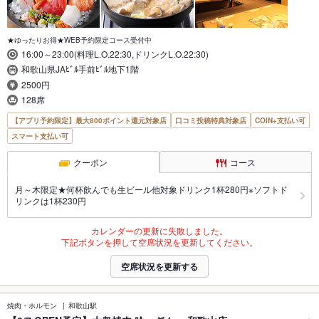
★ゆったりお得★WEB予約限定コース受付中
16:00～23:00(料理L.O.22:30,ドリンクL.O.22:30)
和歌山県JAﾋﾞﾙ手前ﾋﾞﾙ地下1階
2500円
128席
【アプリ予約限定】最大800ポイント還元対象店
口コミ投稿特典対象店
COIN+支払い可
スマート支払い可
クーポン
コース
月～木限定★何杯飲んでも生ビール他対象ドリンク1杯280円※ソフトド
リンクは1杯230円
カレンダーの更新に失敗しました。
下記ボタンを押して空席状況を更新してください。
空席状況を更新する
焼肉・ホルモン
和歌山駅