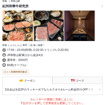
和食
和歌山駅
紀州和華牛研究所
和食 しゃぶしゃぶ 寿司 一品 食べ放題！
17:00～23:00(料理L.O.22:30,ドリンクL.O.22:30)
JR和歌山駅東口から徒歩4分
通常時：2500円
80席(テーブル)
口コミ投稿特典対象店
クーポン
コース
2次会は当店2Fのラッキーボブならカラオケ♪ルーム料金50％OFF！！
カレンダーの更新に失敗しました。
下記ボタンを押して空席状況を更新してください。