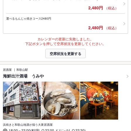
2,480円
（税込）
選べるもんじゃ焼きコース2480円
2,480円
（税込）
カレンダーの更新に失敗しました。
下記ボタンを押して空席状況を更新してください。
空席状況を更新する
居酒屋
和歌山駅
海鮮出汁酒場 うみや
浜焼きと和歌山地酒が揃う大衆居酒屋
18:00～23:00(料理L.O.22:00,ドリンクL.O.22:30)