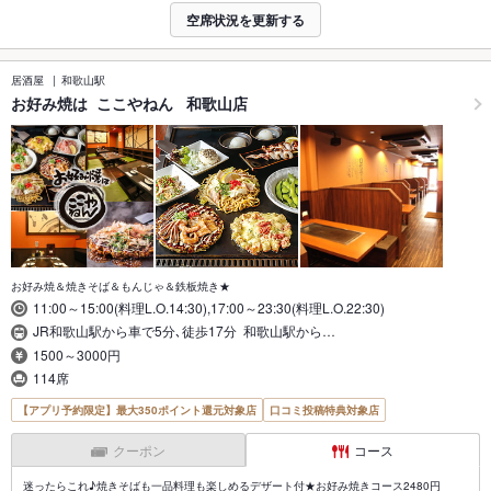
空席状況を更新する
居酒屋
和歌山駅
お好み焼は ここやねん 和歌山店
お好み焼＆焼きそば＆もんじゃ＆鉄板焼き★
11:00～15:00(料理L.O.14:30),17:00～23:30(料理L.O.22:30)
JR和歌山駅から車で5分､徒歩17分 和歌山駅から…
1500～3000円
114席
【アプリ予約限定】最大350ポイント還元対象店
口コミ投稿特典対象店
クーポン
コース
迷ったらこれ♪焼きそばも一品料理も楽しめるデザート付★お好み焼きコース2480円