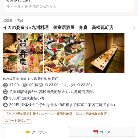
生ビールも飲み放題OKのお店
居酒屋
瓦町
イカの姿造り×九州料理 個室居酒屋 弁慶 高松瓦町店
飲み放題 肉 海鮮 もつ鍋 骨付鳥 魚 瓦町
17:00～翌0:00(料理L.O.23:00,ドリンクL.O.23:30)
片原町駅徒歩8分｡高松市美術館近く｡丸亀町商店街｡
3500円/請求書払い可
200席(団体様のご予約は最大45名様まで個室ご案内可能です☆)
【アプリ予約限定】最大800ポイント還元対象店
口コミ投稿特典対象店
スマート支払い可
クーポン
コース