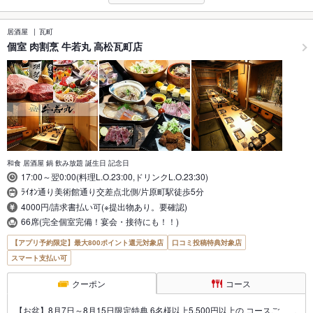
居酒屋
瓦町
個室 肉割烹 牛若丸 高松瓦町店
和食 居酒屋 鍋 飲み放題 誕生日 記念日
17:00～翌0:00(料理L.O.23:00,ドリンクL.O.23:30)
ﾗｲｵﾝ通り美術館通り交差点北側/片原町駅徒歩5分
4000円/請求書払い可(※提出物あり。要確認)
66席(完全個室完備！宴会・接待にも！！)
【アプリ予約限定】最大800ポイント還元対象店
口コミ投稿特典対象店
スマート支払い可
クーポン
コース
【お盆】8月7日～8月15日限定特典 6名様以上5,500円以上の コースご