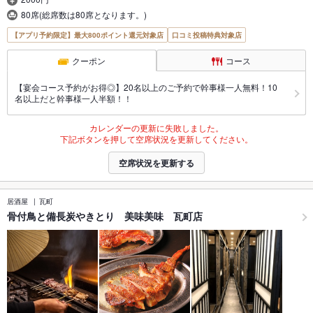
80席(総席数は80席となります。)
【アプリ予約限定】最大800ポイント還元対象店
口コミ投稿特典対象店
クーポン
コース
【宴会コース予約がお得◎】20名以上のご予約で幹事様一人無料！10
名以上だと幹事様一人半額！！
カレンダーの更新に失敗しました。
下記ボタンを押して空席状況を更新してください。
空席状況を更新する
居酒屋
瓦町
骨付鳥と備長炭やきとり 美味美味 瓦町店