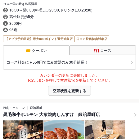
コスパ◎の焼き鳥居酒屋
16:00～翌0:00(料理L.O.23:30,ドリンクL.O.23:30)
高松駅徒歩5分
3500円
96席
【アプリ予約限定】最大800ポイント還元対象店
口コミ投稿特典対象店
クーポン
コース
コース料金に＋550円で飲み放題のみ30分延長！
カレンダーの更新に失敗しました。
下記ボタンを押して空席状況を更新してください。
空席状況を更新する
焼肉・ホルモン
鍛冶屋町
黒毛和牛ホルモン 大衆焼肉しんすけ 鍛冶屋町店