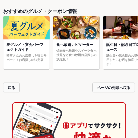
おすすめのグルメ・クーポン情報
夏グルメ・宴会パーフ
食べ放題ナビゲーター
誕生日・記念日プ
ェクトガイド
ュース
焼肉食べ放題やスイーツ食べ
放題など食べ放題お店探しの
幹事さんのお店探しを強力サ
誕生日や記念日のお祝
決定版！
ポート！お店探しの決定版！
用したいお店を徹底リ
チ！
戻る
ページの先頭へ戻る