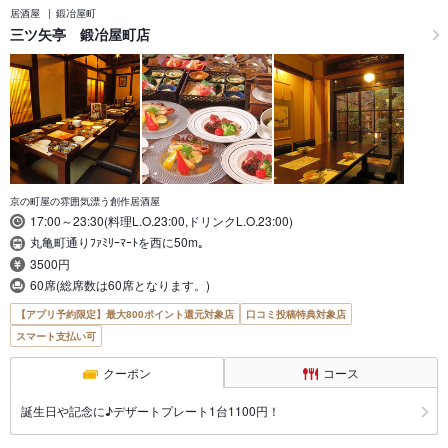
居酒屋
鍛冶屋町
三ツ矢亭 鍛冶屋町店
京の町屋の雰囲気漂う創作居酒屋
17:00～23:30(料理L.O.23:00,ドリンクL.O.23:00)
丸亀町通りﾌｧﾐﾘｰﾏｰﾄを西に50m｡
3500円
60席(総席数は60席となります。)
【アプリ予約限定】最大800ポイント還元対象店
口コミ投稿特典対象店
スマート支払い可
クーポン
コース
誕生日や記念に♪デザートプレート1台1100円！