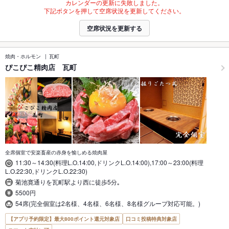
カレンダーの更新に失敗しました。
下記ボタンを押して空席状況を更新してください。
空席状況を更新する
焼肉・ホルモン
瓦町
ぴこぴこ精肉店 瓦町
全席個室で安楽畜産の赤身を愉しめる焼肉屋
11:30～14:30(料理L.O.14:00,ドリンクL.O.14:00),17:00～23:00(料理
L.O.22:30,ドリンクL.O.22:30)
菊池寛通りを瓦町駅より西に徒歩5分｡
5500円
54席(完全個室は2名様、4名様、6名様、8名様グループ対応可能。)
【アプリ予約限定】最大800ポイント還元対象店
口コミ投稿特典対象店