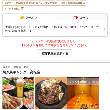
【アプリ予約限定】最大800ポイント還元対象店
口コミ投稿特典対象店
スマート支払い可
クーポン
コース
土曜日も使える《日～木+土対象》 6名様以上5,000円以上のコースご予
約で 幹事様無料に♪
カレンダーの更新に失敗しました。
下記ボタンを押して空席状況を更新してください。
空席状況を更新する
居酒屋
高松駅・北浜
焼き鳥ギャング 高松店