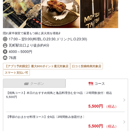
隠れ家半個室で厳選もつ鍋と炭火焼を堪能♪
17:00～翌0:00(料理L.O.23:30,ドリンクL.O.23:30)
瓦町駅出口より徒歩約4分
4000～5000円
76席
【アプリ予約限定】最大800ポイント還元対象店
口コミ投稿特典対象店
スマート支払い可
クーポン
コース
【焼鳥コース】本日のおすすめ焼鳥と逸品料理含む全14品〈２時間飲放付〉税込
5,500円
5,500円
（税込）
【季節のおまかせ料理コース】全9品〔2時間飲み放題付き〕
5,500円
（税込）