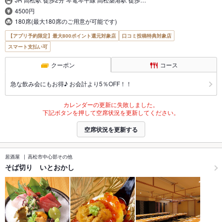
4500円
180席(最大180席のご用意が可能です)
【アプリ予約限定】最大800ポイント還元対象店
口コミ投稿特典対象店
スマート支払い可
クーポン
コース
急な飲み会にもお得♪ お会計より5％OFF！！
カレンダーの更新に失敗しました。
下記ボタンを押して空席状況を更新してください。
空席状況を更新する
居酒屋
高松市中心部その他
そば切り いとおかし