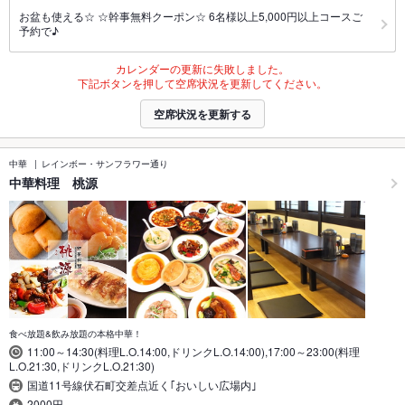
お盆も使える☆ ☆幹事無料クーポン☆ 6名様以上5,000円以上コースご
予約で♪
カレンダーの更新に失敗しました。
下記ボタンを押して空席状況を更新してください。
空席状況を更新する
中華
レインボー・サンフラワー通り
中華料理 桃源
食べ放題&飲み放題の本格中華！
11:00～14:30(料理L.O.14:00,ドリンクL.O.14:00),17:00～23:00(料理
L.O.21:30,ドリンクL.O.21:30)
国道11号線伏石町交差点近く｢おいしい広場内｣
2000円