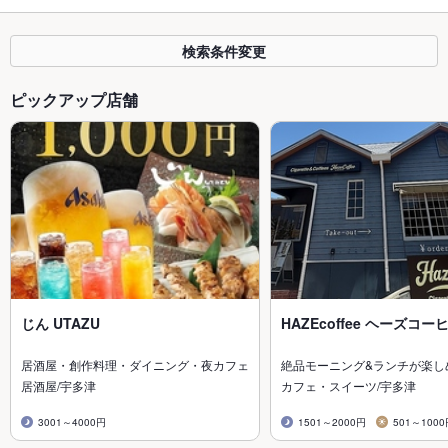
検索条件変更
ピックアップ店舗
じん UTAZU
HAZEcoffee ヘーズコー
居酒屋・創作料理・ダイニング・夜カフェ
絶品モーニング&ランチが楽し
居酒屋/宇多津
カフェ・スイーツ/宇多津
3001～4000円
1501～2000円
501～100