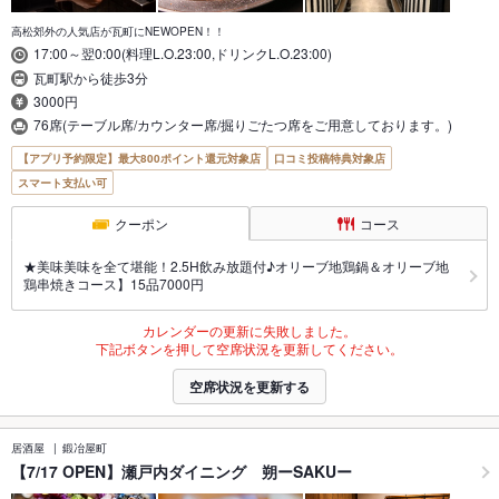
高松郊外の人気店が瓦町にNEWOPEN！！
17:00～翌0:00(料理L.O.23:00,ドリンクL.O.23:00)
瓦町駅から徒歩3分
3000円
76席(テーブル席/カウンター席/掘りごたつ席をご用意しております。)
【アプリ予約限定】最大800ポイント還元対象店
口コミ投稿特典対象店
スマート支払い可
クーポン
コース
★美味美味を全て堪能！2.5H飲み放題付♪オリーブ地鶏鍋＆オリーブ地
鶏串焼きコース】15品7000円
カレンダーの更新に失敗しました。
下記ボタンを押して空席状況を更新してください。
空席状況を更新する
居酒屋
鍛冶屋町
【7/17 OPEN】瀬戸内ダイニング 朔ーSAKUー