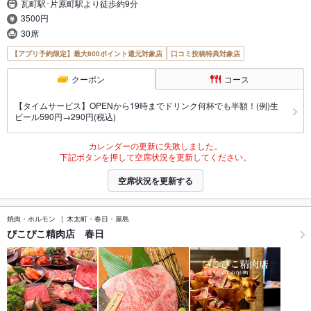
瓦町駅･片原町駅より徒歩約9分
3500円
30席
【アプリ予約限定】最大800ポイント還元対象店
口コミ投稿特典対象店
クーポン
コース
【タイムサービス】OPENから19時までドリンク何杯でも半額！(例)生
ビール590円→290円(税込)
カレンダーの更新に失敗しました。
下記ボタンを押して空席状況を更新してください。
空席状況を更新する
焼肉・ホルモン
木太町・春日・屋島
ぴこぴこ精肉店 春日