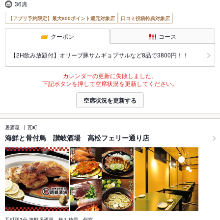
36席
【アプリ予約限定】最大800ポイント還元対象店
口コミ投稿特典対象店
クーポン
コース
【2H飲み放題付】オリーブ豚サムギョプサルなど8品で3800円！！
カレンダーの更新に失敗しました。
下記ボタンを押して空席状況を更新してください。
空席状況を更新する
居酒屋
瓦町
海鮮と骨付鳥 讃岐酒場 高松フェリー通り店
瓦町駅3分 海鮮居酒屋 飲み放題 個室