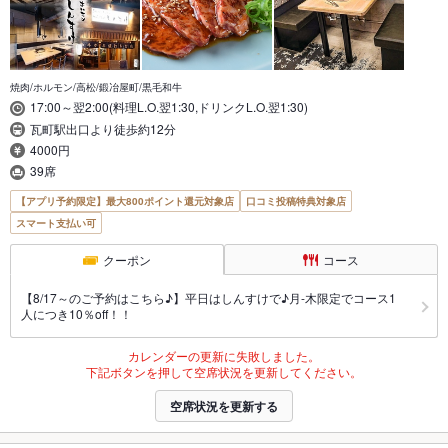
焼肉/ホルモン/高松/鍛冶屋町/黒毛和牛
17:00～翌2:00(料理L.O.翌1:30,ドリンクL.O.翌1:30)
瓦町駅出口より徒歩約12分
4000円
39席
【アプリ予約限定】最大800ポイント還元対象店
口コミ投稿特典対象店
スマート支払い可
クーポン
コース
【8/17～のご予約はこちら♪】平日はしんすけで♪月-木限定でコース1
人につき10％off！！
カレンダーの更新に失敗しました。
下記ボタンを押して空席状況を更新してください。
空席状況を更新する