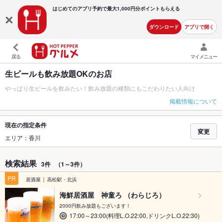
はじめてのアプリ予約で最大
1,000円分ポイントもらえる
ダウンロード
アプリで開く
戻る
マイメニュー
生ビールも飲み放題OKのお店
やっぱり生ビールを飲みたい！飲み放題の種類にもこだわりたい人向け
掲載情報について
現在の指定条件
変更
エリア：香川
検索結果
3件
（1～3件）
PR
居酒屋
高松駅・北浜
海鮮居酒屋 神童ろ （わらじろ）
2000円飲み放題もございます！
17:00～23:00(料理L.O.22:00,ドリンクL.O.22:30)