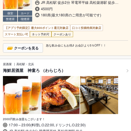
JR 高松駅 徒歩2分 琴電琴平線 高松築港駅 徒歩…
4500円
個室
カード
180席(最大180席のご用意が可能です)
禁煙席
喫煙席
【アプリ予約限定】最大800ポイント還元対象店
口コミ投稿特典対象店
スマート支払い可
ネット予約可
クーポンあり
急な飲み会にもお得♪ お会計より5％OFF！！
クーポンを見る
居酒屋
高松駅・北浜
海鮮居酒屋 神童ろ （わらじろ）
2000円飲み放題もございます！
17:00～23:00(料理L.O.22:00,ドリンクL.O.22:30)
JR 高松駅 徒歩2分 琴電琴平線 高松築港駅 徒歩…