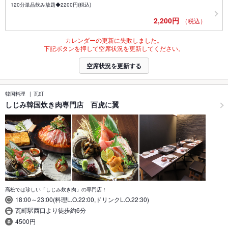
120分単品飲み放題◆2200円(税込)
2,200円
（税込）
カレンダーの更新に失敗しました。
下記ボタンを押して空席状況を更新してください。
空席状況を更新する
韓国料理
瓦町
しじみ韓国炊き肉専門店 百虎に翼
高松では珍しい「しじみ炊き肉」の専門店！
18:00～23:00(料理L.O.22:00,ドリンクL.O.22:30)
瓦町駅西口より徒歩約6分
4500円