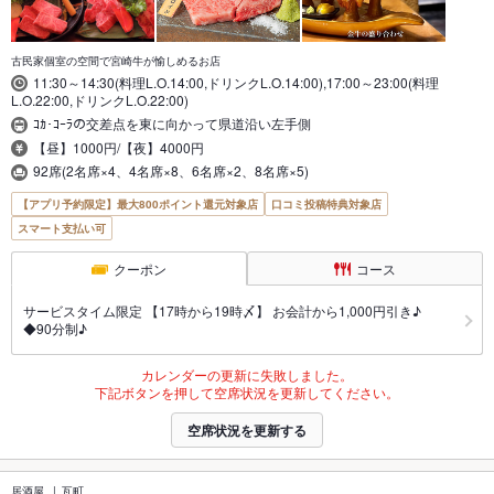
古民家個室の空間で宮崎牛が愉しめるお店
11:30～14:30(料理L.O.14:00,ドリンクL.O.14:00),17:00～23:00(料理
L.O.22:00,ドリンクL.O.22:00)
ｺｶ･ｺｰﾗの交差点を東に向かって県道沿い左手側
【昼】1000円/【夜】4000円
92席(2名席×4、4名席×8、6名席×2、8名席×5)
【アプリ予約限定】最大800ポイント還元対象店
口コミ投稿特典対象店
スマート支払い可
クーポン
コース
サービスタイム限定 【17時から19時〆】 お会計から1,000円引き♪
◆90分制♪
カレンダーの更新に失敗しました。
下記ボタンを押して空席状況を更新してください。
空席状況を更新する
居酒屋
瓦町