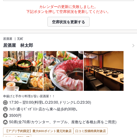
カレンダーの更新に失敗しました。
下記ボタンを押して空席状況を更新してください。
空席状況を更新する
居酒屋
瓦町
居酒屋 林太郎
串揚げと手作り料理が旨い居酒屋！！
17:30～翌0:00(料理L.O.23:00,ドリンクL.O.23:30)
ﾌｪﾘｰ通りﾋﾞｯｸﾞｴｺｰ店から東へ徒歩約30秒｡
3500円
50席(全70席/カウンター、テーブル、座敷など各種お席をご用意)
【アプリ予約限定】最大800ポイント還元対象店
口コミ投稿特典対象店