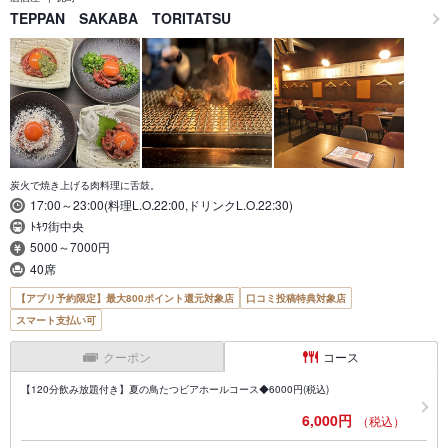
TEPPAN SAKABA TORITATSU
炭火で焼き上げる肉料理に舌鼓。
17:00～23:00(料理L.O.22:00,ドリンクL.O.22:30)
ﾄｷﾜ街中央
5000～7000円
40席
【アプリ予約限定】最大800ポイント還元対象店
口コミ投稿特典対象店
スマート支払い可
クーポン
コース
【120分飲み放題付き】夏の鳥たつビアホールコース◆6000円(税込)
6,000円
（税込）