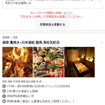
予約で1名分無料に♪
カレンダーの更新に失敗しました。
下記ボタンを押して空席状況を更新してください。
空席状況を更新する
居酒屋
瓦町
個室 藁焼き×日本酒処 龍馬 高松瓦町店
高松 海鮮 日本酒 個室 飲み放題 魚 肉
17:00～翌0:00(料理L.O.23:00,ドリンクL.O.23:30)
ﾗｲｵﾝ通りｶﾆ道楽さん跡地
3500円/請求書払い可
66席(各種ご宴会にも最適な当店をご利用ください。)