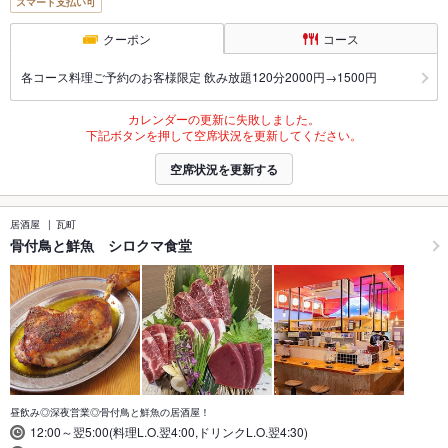
スマート支払い可
クーポン
コース
各コース料理ご予約のお客様限定 飲み放題120分2000円→1500円
カレンダーの更新に失敗しました。
下記ボタンを押して空席状況を更新してください。
空席状況を更新する
居酒屋
瓦町
骨付鳥と鮮魚 シロクマ食堂
昼飲み◎深夜営業◎骨付鳥と鮮魚の居酒屋！
12:00～翌5:00(料理L.O.翌4:00,ドリンクL.O.翌4:30)