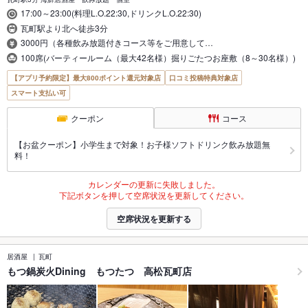
17:00～23:00(料理L.O.22:30,ドリンクL.O.22:30)
瓦町駅より北へ徒歩3分
3000円（各種飲み放題付きコース等をご用意して…
100席(バーティールーム（最大42名様）掘りごたつお座敷（8～30名様）)
【アプリ予約限定】最大800ポイント還元対象店
口コミ投稿特典対象店
スマート支払い可
クーポン
コース
【お盆クーポン】小学生まで対象！お子様ソフトドリンク飲み放題無
料！
カレンダーの更新に失敗しました。
下記ボタンを押して空席状況を更新してください。
空席状況を更新する
居酒屋
瓦町
もつ鍋炭火Dining もつたつ 高松瓦町店