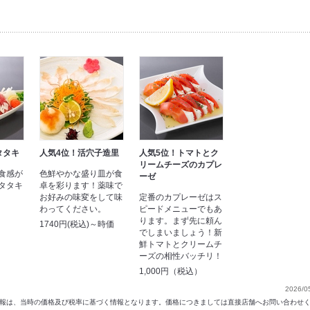
タタキ
人気4位！活穴子造里
人気5位！トマトとク
リームチーズのカプレ
食感が
色鮮やかな盛り皿が食
ーゼ
タタキ
卓を彩ります！薬味で
お好みの味変をして味
定番のカプレーゼはス
わってください。
ピードメニューでもあ
）
ります。まず先に頼ん
1740円(税込)～時価
でしまいましょう！新
鮮トマトとクリームチ
ーズの相性バッチリ！
1,000円（税込）
2026/0
以前の情報は、当時の価格及び税率に基づく情報となります。価格につきましては直接店舗へお問い合わせ