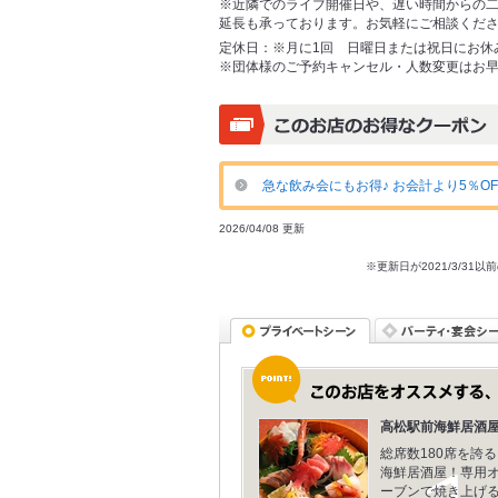
※近隣でのライブ開催日や、遅い時間からの
延長も承っております。お気軽にご相談くだ
定休日：
※月に1回 日曜日または祝日にお休
※団体様のご予約キャンセル・人数変更はお
急な飲み会にもお得♪ お会計より5％OF
2026/04/08 更新
※更新日が2021/3/
高松駅前海鮮居酒
総席数180席を誇る
海鮮居酒屋！専用
ーブンで焼き上げ