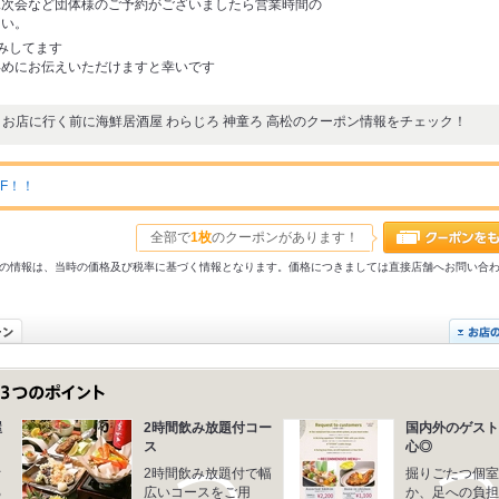
二次会など団体様のご予約がございましたら営業時間の
さい。
みしてます
早めにお伝えいただけますと幸いです
お店に行く前に海鮮居酒屋 わらじろ 神童ろ 高松のクーポン情報をチェック！
F！！
全部で
1枚
のクーポンがあります！
31以前の情報は、当時の価格及び税率に基づく情報となります。価格につきましては直接店舗へお問い合
屋
2時間飲み放題付コー
国内外のゲスト
ス
心◎
オ
2時間飲み放題付で幅
掘りごたつ個室
る
広いコースをご用
か、足への負担