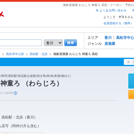
海鮮居酒屋 わらじろ 神童ろ 高松 - クーポン・予
よくある問い合わせ
ようこそ、
さん
ゲスト
会員登録する（無料）
エリア
香川
高松市中心
ジャンル
居酒屋
川
高松市中心部
高松駅・北浜
海鮮居酒屋 わらじろ 神童ろ 高松
/寿司/高松駅/単品飲み放題/焼き鳥/肉/魚/刺身/鍋/かに
神童ろ （わらじろ）
コミ422件
高松駅・北浜
（
香川
）
入店可（同伴の方も含む）