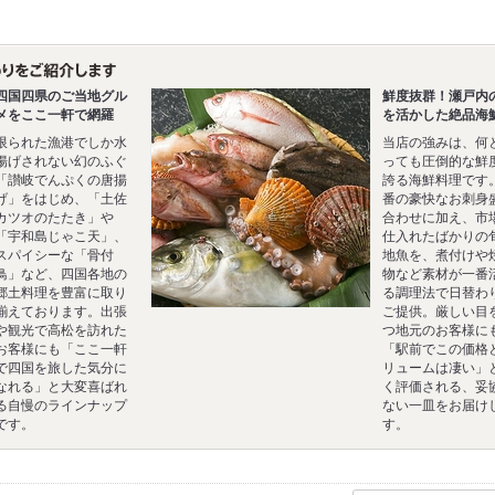
四国四県のご当地グル
鮮度抜群！瀬戸内
メをここ一軒で網羅
を活かした絶品海
限られた漁港でしか水
当店の強みは、何
揚げされない幻のふぐ
っても圧倒的な鮮
「讃岐でんぷくの唐揚
誇る海鮮料理です
げ」をはじめ、「土佐
番の豪快なお刺身
カツオのたたき」や
合わせに加え、市
「宇和島じゃこ天」、
仕入れたばかりの
スパイシーな「骨付
地魚を、煮付けや
鳥」など、四国各地の
物など素材が一番
郷土料理を豊富に取り
る調理法で日替わ
揃えております。出張
ご提供。厳しい目
や観光で高松を訪れた
つ地元のお客様に
お客様にも「ここ一軒
「駅前でこの価格
で四国を旅した気分に
リュームは凄い」
なれる」と大変喜ばれ
く評価される、妥
る自慢のラインナップ
ない一皿をお届け
です。
す。