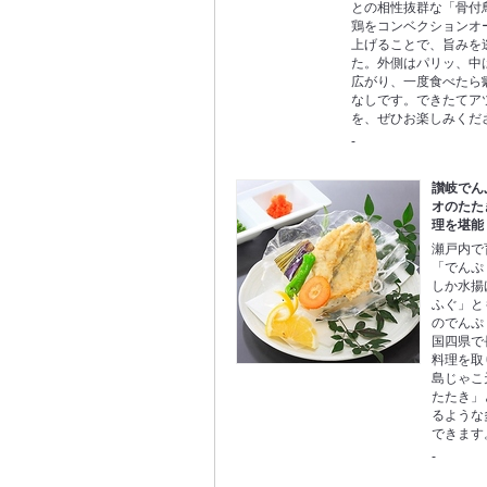
との相性抜群な「骨付
鶏をコンベクションオ
上げることで、旨みを
た。外側はパリッ、中
広がり、一度食べたら
なしです。できたてア
を、ぜひお楽しみくだ
-
讃岐でん
オのたた
理を堪能
瀬戸内で
「でんぷ
しか水揚
ふぐ」と
のでんぷ
国四県で
料理を取
島じゃこ
たたき」
るような
できます
-