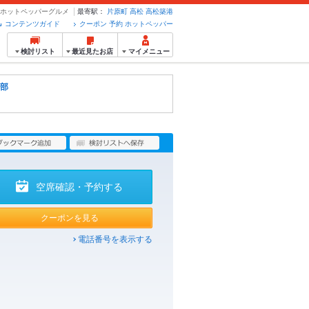
約のホットペッパーグルメ
最寄駅：
片原町
高松
高松築港
コンテンツガイド
クーポン 予約 ホットペッパー
検討リスト
最近見たお店
マイメニュー
部
空席確認・予約する
クーポンを見る
電話番号を表示する