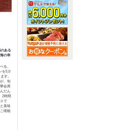
感のある
内海の幸
選べる、
を5,0
ります。
のが、旬
豪華会席
ふんだん
、2時間
ースで
品と美味
でご堪能