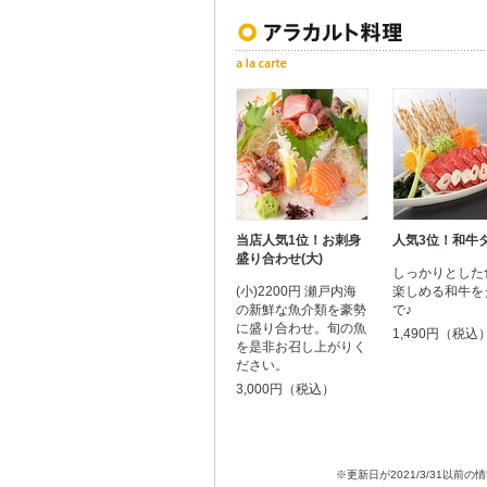
当店人気1位！お刺身
人気3位！和牛
盛り合わせ(大)
しっかりとした
(小)2200円 瀬戸内海
楽しめる和牛を
の新鮮な魚介類を豪勢
で♪
に盛り合わせ。旬の魚
1,490円（税込
を是非お召し上がりく
ださい。
3,000円（税込）
※更新日が2021/3/31