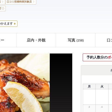
店
口コミ投稿特典対象店
可
つかえます
ュー
店内・外観
写真
口
(158)
予約人数分の
ポ
月
火
3
4