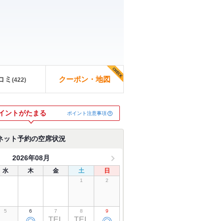
コミ
クーポン・地図
(
422
)
イントがたまる
ポイント注意事項
ネット予約の空席状況
2026年08月
水
木
金
土
日
1
2
5
6
7
8
9
TEL
TEL