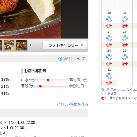
10
11
◎
◎
17
18
◎
◎
24
25
◎
◎
総評について
31
お店の雰囲気
◎
38%
にぎやか
落ち着いた
普段使い
特別な日
21%
◎
：即予約可
□
：リクエ
41%
休
：定休日
：通常よりポイントが
詳しい評価を見る
0 ドリンクL.O. 22:30）
ンクL.O. 21:30）
ます。