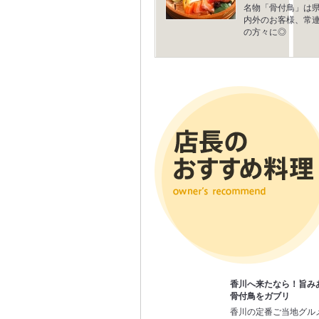
名物「骨付鳥」は
内外のお客様、常
の方々に◎
香川へ来たなら！旨み
骨付鳥をガブリ
香川の定番ご当地グル