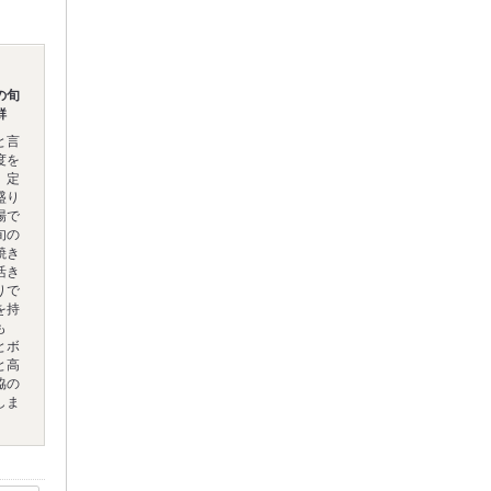
の旬
鮮
と言
度を
。定
盛り
場で
旬の
焼き
活き
りで
を持
も
とボ
と高
協の
しま