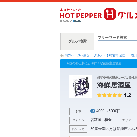
フリーワード検索
グルメ検索
前のページへ戻る
グルメ・予約情報 全国
香
四国の郷土料理と海鮮！駅前個室居酒屋
個室/座敷/海鮮/コース/骨付鳥
海鮮居酒屋 
4.2
口
4001～5000円
予算
居酒屋
和食
ジャンル
エリア
20歳未満の方は禁煙席のみ
お知らせ