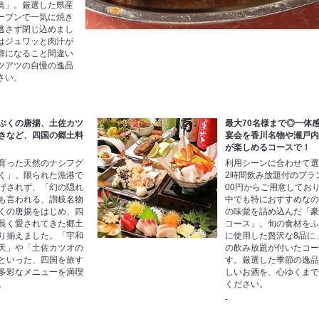
鳥」。厳選した県産
ーブンで一気に焼き
逃さず閉じ込めまし
はジュワッと肉汁が
癖になること間違い
ツアツの自慢の逸品
さい。
ぷくの唐揚、土佐カツ
最大70名様まで◎一体
きなど、四国の郷土料
宴会を香川名物や瀬戸
が楽しめるコースで！
育った天然のナシフグ
利用シーンに合わせて
く」。限られた漁港で
2時間飲み放題付のプラン
げされず、「幻の隠れ
00円からご用意してお
も言われる、讃岐名物
中でも特におすすめな
くの唐揚をはじめ、四
の味覚を詰め込んだ「
長く愛されてきた郷土
コース」。旬の食材を
り揃えました。「宇和
に使用した贅沢な8品に
天」や「土佐カツオの
の飲み放題が付いたコ
といった、四国を旅す
す。厳選した季節の逸
多彩なメニューを満喫
しいお酒を、心ゆくま
。
ください。
-