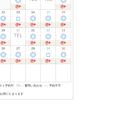
◎
◎
12
13
14
15
16
◎
□
◎
◎
◎
19
20
21
22
23
TEL
◎
◎
◎
◎
26
27
28
29
30
◎
◎
◎
□
◎
スト予約可
TEL
：要問い合わせ
×
：予約不可
お得にたまります