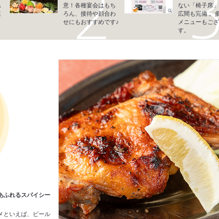
県
意！各種宴会はもち
ない「椅子席」
連
ろん、接待や顔合わ
広間も完備 。
せにもおすすめです♪
メニューもござ
す。
あふれるスパイシー
メといえば、ビール