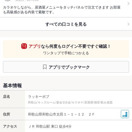
カラオケしながら、居酒屋メニューをタッチパネルで注文できます お部屋
も高級感がある内装で素敵です。
すべての口コミを見る
アプリ
なら何度もログイン不要ですぐ確認！
ワンタップで手軽につかえる
アプリでブックマーク
基本情報
店名
ラッキーボブ
和歌山/キッズルーム/宴会/2次会/カラオケ/居酒屋/個室/飲み放題
住所
和歌山県和歌山市太田１－１－１２ ２Ｆ
アクセス
ＪＲ 和歌山駅 東口 徒歩4分