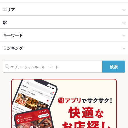
設備
居酒屋
エリア
Wi-Fi
あり
洋・和洋・各国料理・その他
和歌山駅
駅
バリアフリ
あり ：車椅子でご利用可能なエレベーター、トイレがございま
ー
す
和風
和歌山駅 × 居酒屋
田中口駅
キーワード
駐車場
あり ：63台
和歌山市 × 居酒屋
和歌山駅 × 洋・和洋・各国料理・その他
日前宮駅
ランキング
手羽先
からあげ
お茶漬け
炉ばた焼き・炙り焼き
エビ料理
カラオケ設
あり
備
フライドポテト
ソーセージ
うどん
焼きそば
つくね
ハンバーグ
和歌山市 × 洋・和洋・各国料理・その他
和歌山駅 × 和風
和歌山駅
和歌山のグルメランキング
検索
ピザ
マルゲリータ
餃子
チャーハン
パンケーキ
パフェ
TV・プロジ
あり
ェクタ
和歌山市 × 和風
和歌山
和歌山の居酒屋ランキング
ハンバーガー
たこ焼き
英語メニュ
あり
和歌山駅 × 居酒屋
和歌山 × 居酒屋
和歌山市のグルメランキング
ー
和歌山駅 × 洋・和洋・各国料理・その他
和歌山 × 洋・和洋・各国料理・その他
和歌山市の居酒屋ランキング
その他設備
店内にUFOキャッチャー、ドリンクバーあり。ソフトクリー
ム・食べ放題
和歌山駅 × 和風
和歌山 × 和風
和歌山駅のグルメランキング
その他
和歌山駅の居酒屋ランキング
飲み放題
あり ：ドリンクバー全30種類以上！ソフトドリンクも飲み放題