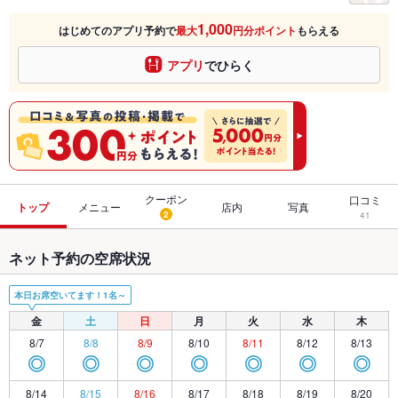
1,000
はじめてのアプリ予約で
最大
円分ポイント
もらえる
アプリ
でひらく
クーポン
口コミ
トップ
メニュー
店内
写真
2
41
ネット予約の空席状況
本日お席空いてます！1名～
金
土
日
月
火
水
木
8/7
8/8
8/9
8/10
8/11
8/12
8/13
◎
◎
◎
◎
◎
◎
◎
8/14
8/15
8/16
8/17
8/18
8/19
8/20