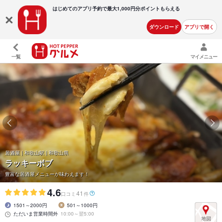
はじめてのアプリ予約で最大
1,000円分ポイントもらえる
ダウンロード
アプリで開く
一覧
マイメニュー
居酒屋 | 和歌山駅 | 和歌山県
ラッキーボブ
豊富な居酒屋メニューが味わえます！
4.6
41
口コミ
件
1501～2000円
501～1000円
ただいま営業時間外
10:00～翌5:00