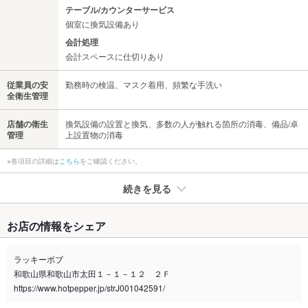
テーブル/カウンターサービス
個室に換気設備あり
会計処理
会計スペースに仕切りあり
従業員の安
勤務時の検温、マスク着用、頻繁な手洗い
全衛生管理
店舗の衛生
換気設備の設置と換気、多数の人が触れる箇所の消毒、備品/卓
管理
上設置物の消毒
※各項目の詳細は
こちら
をご確認ください。
続きを見る
たばこ
お店の情報をシェア
禁煙・喫煙
全席禁煙
ラッキーボブ
喫煙専用室
あり
和歌山県和歌山市太田１－１－１２ ２Ｆ
https://www.hotpepper.jp/strJ001042591/
※2020年4月1日～受動喫煙対策に関する法律が施行されています。正しい情報はお店へお問い
合わせください。