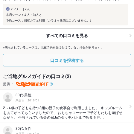
ディナー | 7人
来店シーン：友人・知人と
予約コース：個室カフェ利用（カラオケ設備はございません。）
すべての口コミを見る
※表示されているコースは、現在予約を受け付けていない場合があります。
口コミを投稿する
ご当地グルメガイドの口コミ(2)
提供 ：
30代/男性
来店日：2016/01
2～4歳の子どもを持つ3組の親子の食事会で利用しました。 キッズルーム
をあてがってもらいましたので、 おもちゃコーナーで子どもたちを遊ばせ
ながら、 併設されている金の蔵Jrのタッチパネルで飲食を注…
30代/女性
来店日：2015/06