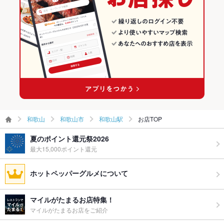
です♪
食べ放題
なし ：ドリンクバーをご注文いただくと、ソフトクリームも食
べ放題です♪
お酒
カクテル充実、焼酎充実
お子様連れ
お子様連れ歓迎 ：キッズスペース付個室あり
ウェディン
利用可能
グパーティ
ー二次会
和歌山
和歌山市
和歌山駅
お店TOP
備考
ハンバーガー居酒屋メニューもお召し上がりいただけます。
夏のポイント還元祭2026
最大15,000ポイント還元
ホットペッパーグルメについて
マイルがたまるお店特集！
マイルがたまるお店をご紹介