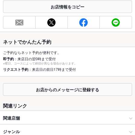
お店情報をコピー
お席
総席数
300席(様々なお部屋をご用意しています)
最大宴会収
18人
容人数
ネットでかんたん予約
個室
あり ：2～18名様まで対応可能。
ご予約ならネット予約が便利です。
即予約
：来店日の翌0時まで受付
座敷
なし ：お座敷はございませんが、キッズルームがございますの
※曜日、コースによって締切が異なる場合があります。
でご家族でもお楽しみいただけます
リクエスト予約
：来店日の前日17時まで受付
掘りごたつ
なし ：2～8名様
カウンター
なし
お店からのメッセージに登録する
ソファー
なし
関連リンク
テラス席
なし
関連店舗
貸切
貸切不可 ：貸切はできませんが、大人数様のご予約は可能です
紀州和華牛研究所
ジャンル