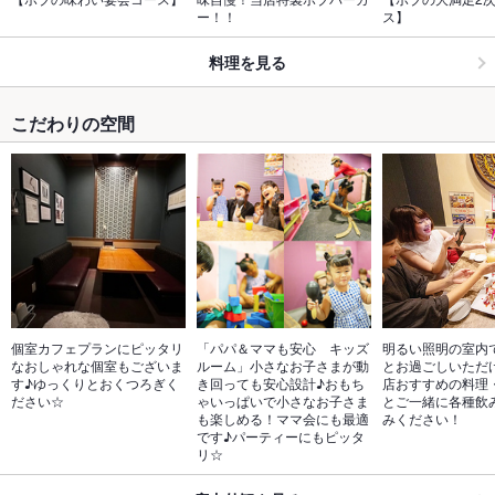
ー！！
ス】
料理を見る
こだわりの空間
個室カフェプランにピッタリ
「パパ＆ママも安心　キッズ
明るい照明の室内
なおしゃれな個室もございま
ルーム」小さなお子さまが動
とお過ごしいただ
す♪ゆっくりとおくつろぎく
き回っても安心設計♪おもち
店おすすめの料理
ださい☆
ゃいっぱいで小さなお子さま
とご一緒に各種飲
も楽しめる！ママ会にも最適
みください！
です♪パーティーにもピッタ
リ☆