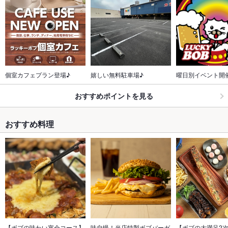
個室カフェプラン登場♪
嬉しい無料駐車場♪
曜日別イベント開
おすすめポイントを見る
おすすめ料理
【ボブの味わい宴会コース】
味自慢！当店特製ボブバーガ
【ボブの大満足2