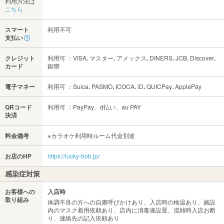
利用方法は
こちら
スマート
利用不可
支払い
クレジット
利用可 ：VISA､マスター､アメックス､DINERS､JCB､Discover､
カード
銀聯
電子マネー
利用可 ：Suica､PASMO､ICOCA､iD､QUICPay､ApplePay
QRコード
利用可 ：PayPay、d払い、au PAY
決済
料金備考
※カラオケ利用時ルーム代金別途
お店のHP
https://lucky-bob.jp/
感染症対策
お客様への
入店時
取り組み
体調不良の方への自粛呼びかけあり、入店時の検温あり、施設
内のマスク着用依頼あり、店内に消毒液設置、混雑時入店お断
り、連絡先の記入依頼あり