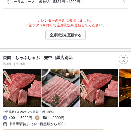
1) コーラルコース 飲放込 5324円⇒4200円！
カレンダーの更新に失敗しました。
下記ボタンを押して空席状況を更新してください。
空席状況を更新する
焼肉 しゃぶしゃぶ 兜中目黒店別邸
居酒屋
中目黒
中目黒駅1分 A5ランク佐賀牛 希少部位
4001～5000円
1501～2000円
中目黒駅徒歩1分/中目黒駅から100m