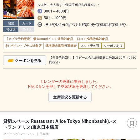
少人数～大人数まで個室完備◎各種宴会に！
3001～4000円
501～1000円
個室
カード
JR上野駅1分/地下鉄上野駅1分/京成本線京成上野…
禁煙席
喫煙席
【アプリ予約限定】最大800ポイント還元対象店
口コミ投稿特典対象店
ポイントプラス対象店
適格請求書発行事業者
ネット予約可
クーポンあり
【当日予約OK！】生ビール含む2時間飲み放題2500円（2750
クーポンを見る
円税込）
カレンダーの更新に失敗しました。
下記ボタンを押して空席状況を更新してください。
空席状況を更新する
貸切スペース Restaurant Alice Tokyo Nihonbashi(レス
トラン アリス)東京日本橋店
ダイニングバー・バル
日本橋