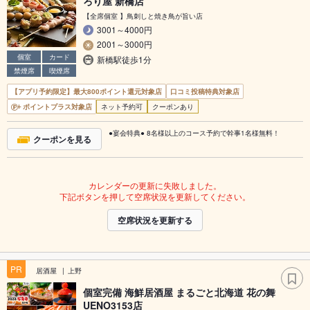
ろり屋 新橋店
【全席個室 】鳥刺しと焼き鳥が旨い店
3001～4000円
2001～3000円
個室
カード
新橋駅徒歩1分
禁煙席
喫煙席
【アプリ予約限定】最大800ポイント還元対象店
口コミ投稿特典対象店
ポイントプラス対象店
ネット予約可
クーポンあり
●宴会特典● 8名様以上のコース予約で幹事1名様無料！
クーポンを見る
カレンダーの更新に失敗しました。
下記ボタンを押して空席状況を更新してください。
空席状況を更新する
PR
居酒屋
上野
個室完備 海鮮居酒屋 まるごと北海道 花の舞
UENO3153店