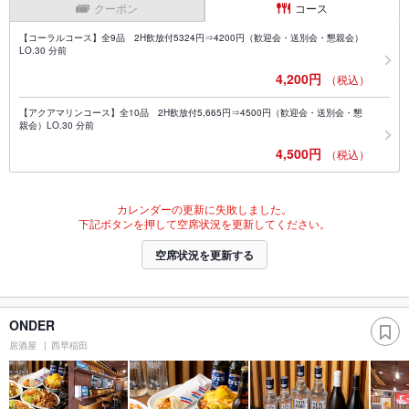
クーポン
コース
【コーラルコース】全9品 2H飲放付5324円⇒4200円（歓迎会・送別会・懇親会）
LO.30 分前
4,200円
（税込）
【アクアマリンコース】全10品 2H飲放付5,665円⇒4500円（歓迎会・送別会・懇
親会）LO.30 分前
4,500円
（税込）
カレンダーの更新に失敗しました。
下記ボタンを押して空席状況を更新してください。
空席状況を更新する
ONDER
居酒屋
西早稲田