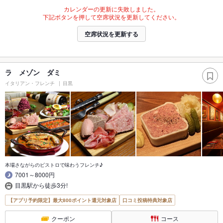
カレンダーの更新に失敗しました。
下記ボタンを押して空席状況を更新してください。
空席状況を更新する
ラ メゾン ダミ
イタリアン・フレンチ
目黒
本場さながらのビストロで味わうフレンチ♪
7001～8000円
目黒駅から徒歩3分!
【アプリ予約限定】最大800ポイント還元対象店
口コミ投稿特典対象店
クーポン
コース