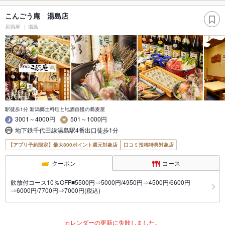
こんごう庵 湯島店
居酒屋
湯島
駅徒歩1分 新潟郷土料理と地酒自慢の蕎麦屋
3001～4000円
501～1000円
地下鉄千代田線湯島駅4番出口徒歩1分
【アプリ予約限定】最大800ポイント還元対象店
口コミ投稿特典対象店
クーポン
コース
飲放付コース10％OFF■5500円⇒5000円/4950円⇒4500円/6600円
⇒6000円/7700円⇒7000円(税込)
カレンダーの更新に失敗しました。