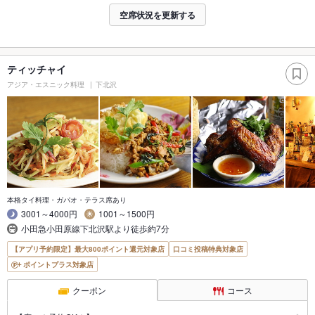
空席状況を更新する
ティッチャイ
アジア・エスニック料理
下北沢
本格タイ料理・ガパオ・テラス席あり
3001～4000円
1001～1500円
小田急小田原線下北沢駅より徒歩約7分
【アプリ予約限定】最大800ポイント還元対象店
口コミ投稿特典対象店
ポイントプラス対象店
クーポン
コース