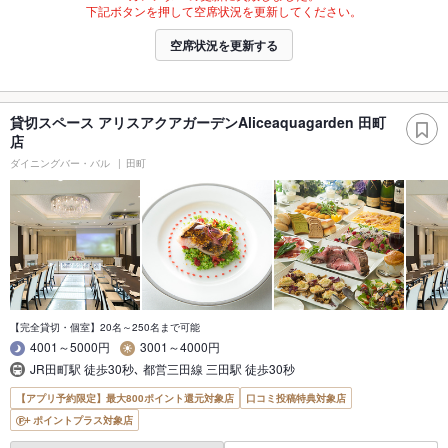
下記ボタンを押して空席状況を更新してください。
空席状況を更新する
貸切スペース アリスアクアガーデンAliceaquagarden 田町
店
ダイニングバー・バル
田町
【完全貸切・個室】20名～250名まで可能
4001～5000円
3001～4000円
JR田町駅 徒歩30秒､ 都営三田線 三田駅 徒歩30秒
【アプリ予約限定】最大800ポイント還元対象店
口コミ投稿特典対象店
ポイントプラス対象店