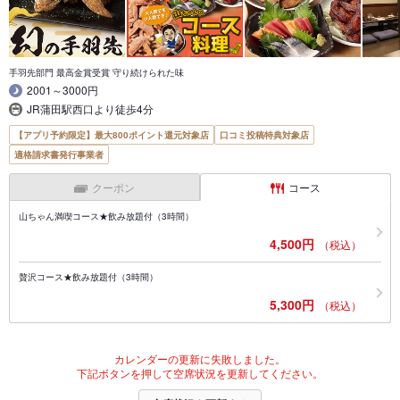
手羽先部門 最高金賞受賞 守り続けられた味
2001～3000円
JR蒲田駅西口より徒歩4分
【アプリ予約限定】最大800ポイント還元対象店
口コミ投稿特典対象店
適格請求書発行事業者
クーポン
コース
山ちゃん満喫コース★飲み放題付（3時間）
4,500円
（税込）
贅沢コース★飲み放題付（3時間）
5,300円
（税込）
カレンダーの更新に失敗しました。
下記ボタンを押して空席状況を更新してください。