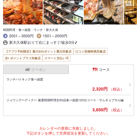
韓国料理・食べ放題・ランチ・新大久保
2001～3000円
1501～2000円
新大久保駅おりて右にまっすぐ!徒歩3分♪
【アプリ予約限定】最大800ポイント還元対象店
口コミ投稿特典対象店
ポイントプラス対象店
スマート支払い可
クーポン
コース
ランチバイキング食べ放題
2,320円
（税込）
ジョウンデーディナー 厳選韓国料理全50品食べ放題120分コース・サムギョプサル編
3,650円
（税込）
カレンダーの更新に失敗しました。
下記ボタンを押して空席状況を更新してください。