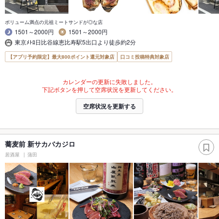
ボリューム満点の元祖ミートサンドが◎な店
1501～2000円
1501～2000円
東京ﾒﾄﾛ日比谷線恵比寿駅5出口より徒歩約2分
【アプリ予約限定】最大800ポイント還元対象店
口コミ投稿特典対象店
カレンダーの更新に失敗しました。
下記ボタンを押して空席状況を更新してください。
空席状況を更新する
蕎麦前 新サカバカジロ
居酒屋
蒲田