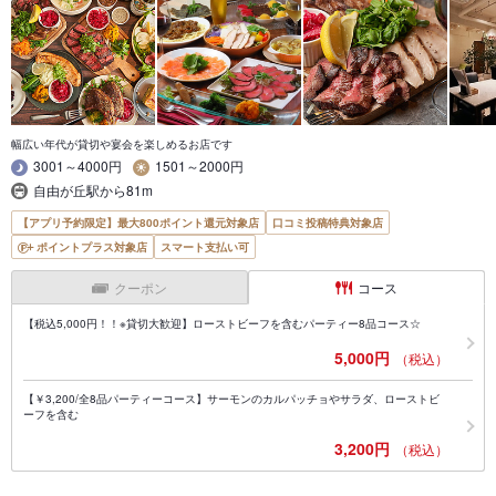
幅広い年代が貸切や宴会を楽しめるお店です
3001～4000円
1501～2000円
自由が丘駅から81m
【アプリ予約限定】最大800ポイント還元対象店
口コミ投稿特典対象店
ポイントプラス対象店
スマート支払い可
クーポン
コース
【税込5,000円！！※貸切大歓迎】ローストビーフを含むパーティー8品コース☆
5,000円
（税込）
【￥3,200/全8品パーティーコース】サーモンのカルパッチョやサラダ、ローストビ
ーフを含む
3,200円
（税込）