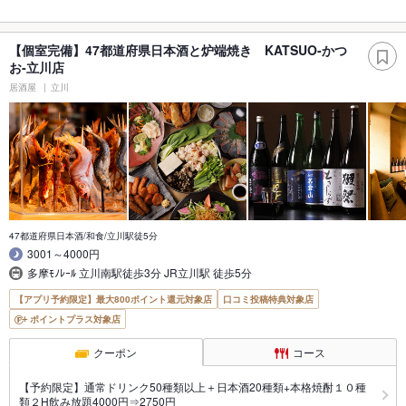
【個室完備】47都道府県日本酒と炉端焼き KATSUO‐かつ
お‐立川店
居酒屋
立川
47都道府県日本酒/和食/立川駅徒5分
3001～4000円
多摩ﾓﾉﾚｰﾙ 立川南駅徒歩3分 JR立川駅 徒歩5分
【アプリ予約限定】最大800ポイント還元対象店
口コミ投稿特典対象店
ポイントプラス対象店
クーポン
コース
【予約限定】通常ドリンク50種類以上＋日本酒20種類+本格焼酎１０種
類２H飲み放題4000円⇒2750円