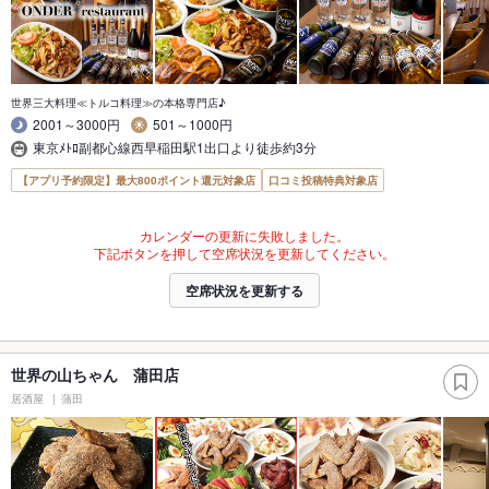
世界三大料理≪トルコ料理≫の本格専門店♪
2001～3000円
501～1000円
東京ﾒﾄﾛ副都心線西早稲田駅1出口より徒歩約3分
【アプリ予約限定】最大800ポイント還元対象店
口コミ投稿特典対象店
カレンダーの更新に失敗しました。
下記ボタンを押して空席状況を更新してください。
空席状況を更新する
世界の山ちゃん 蒲田店
居酒屋
蒲田