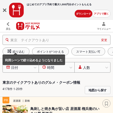
はじめてのアプリ予約で最大
1,000円分ポイントもらえる
ダウンロード
アプリで開く
戻る
マイメニュー
東京 テイクアウトあり
変更
絞り込む
ポイントがつかえる
スマート支払い可
日付
時間
人数
東京のテイクアウトありのグルメ・クーポン情報
4178件 1-20件
地図から探す
PR
居酒屋
新橋
鳥刺しと焼き鳥が旨い店 居酒屋 権兵衛のい