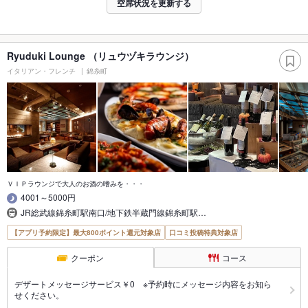
空席状況を更新する
Ryuduki Lounge （リュウヅキラウンジ）
イタリアン・フレンチ
錦糸町
ＶＩＰラウンジで大人のお酒の嗜みを・・・
4001～5000円
JR総武線錦糸町駅南口/地下鉄半蔵門線錦糸町駅…
【アプリ予約限定】最大800ポイント還元対象店
口コミ投稿特典対象店
クーポン
コース
デザートメッセージサービス￥0 ※予約時にメッセージ内容をお知ら
せください。