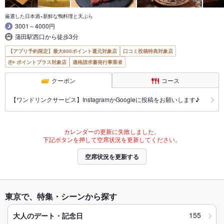
厳選した日本酒×新鮮な鴨料理と天ぷら
3001～4000円
蒲田駅西口から徒歩3分
【アプリ予約限定】最大800ポイント還元対象店
口コミ投稿特典対象店
ポイントプラス対象店
適格請求書発行事業者
クーポン
コース
【ワンドリンクサービス】InstagramかGoogleに投稿をお願いします♪
カレンダーの更新に失敗しました。
下記ボタンを押して空席状況を更新してください。
空席状況を更新する
東京で、特集・シーンから探す
155
大人のデート・記念日