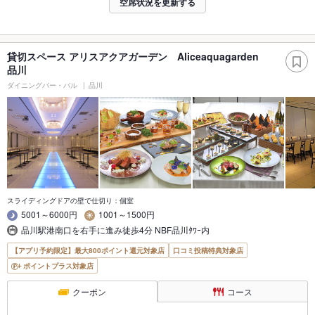
空席状況を更新する
貸切スペース アリスアクアガーデン Aliceaquagarden
品川
ダイニングバー・バル
品川
スライディングドアの壁で仕切り：個室
5001～6000円
1001～1500円
品川駅港南口を右手に進み徒歩4分 NBF品川ﾀﾜｰ内
【アプリ予約限定】最大800ポイント還元対象店
口コミ投稿特典対象店
ポイントプラス対象店
クーポン
コース