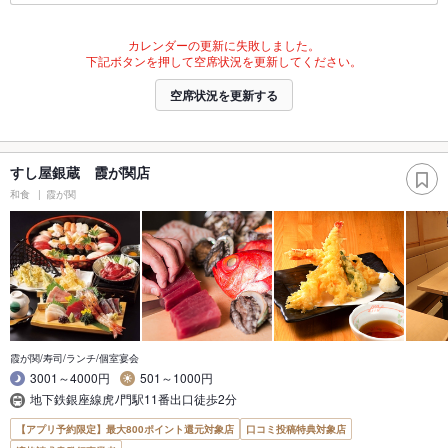
カレンダーの更新に失敗しました。
下記ボタンを押して空席状況を更新してください。
空席状況を更新する
すし屋銀蔵 霞が関店
和食
霞が関
霞が関/寿司/ランチ/個室宴会
3001～4000円
501～1000円
地下鉄銀座線虎ﾉ門駅11番出口徒歩2分
【アプリ予約限定】最大800ポイント還元対象店
口コミ投稿特典対象店