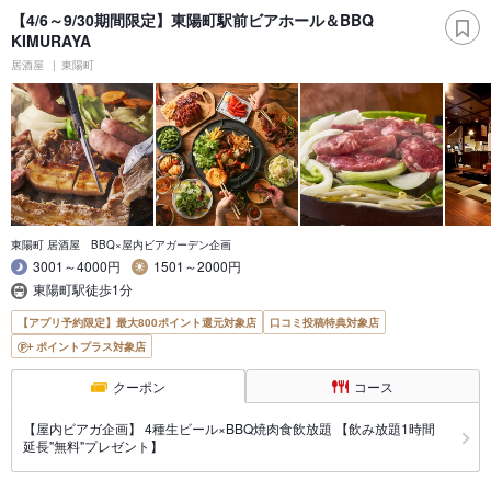
【4/6～9/30期間限定】東陽町駅前ビアホール＆BBQ
KIMURAYA
居酒屋
東陽町
東陽町 居酒屋 BBQ×屋内ビアガーデン企画
3001～4000円
1501～2000円
東陽町駅徒歩1分
【アプリ予約限定】最大800ポイント還元対象店
口コミ投稿特典対象店
ポイントプラス対象店
クーポン
コース
【屋内ビアガ企画】 4種生ビール×BBQ焼肉食飲放題 【飲み放題1時間
延長"無料"プレゼント】