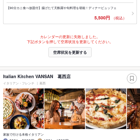
【90分カニ食べ放題付】揚げたて天麩羅や旬料理を堪能！ディナービュッフェ
5,500円
（税込）
カレンダーの更新に失敗しました。
下記ボタンを押して空席状況を更新してください。
空席状況を更新する
Italian Kitchen VANSAN 葛西店
イタリアン・フレンチ
葛西
家族で行ける本格イタリアン