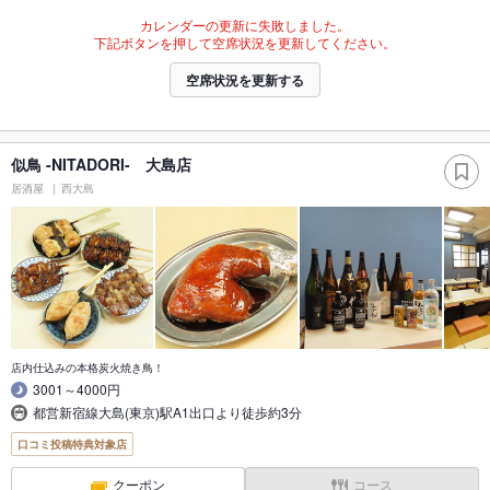
カレンダーの更新に失敗しました。
下記ボタンを押して空席状況を更新してください。
空席状況を更新する
似鳥 -NITADORI- 大島店
居酒屋
西大島
店内仕込みの本格炭火焼き鳥！
3001～4000円
都営新宿線大島(東京)駅A1出口より徒歩約3分
口コミ投稿特典対象店
クーポン
コース