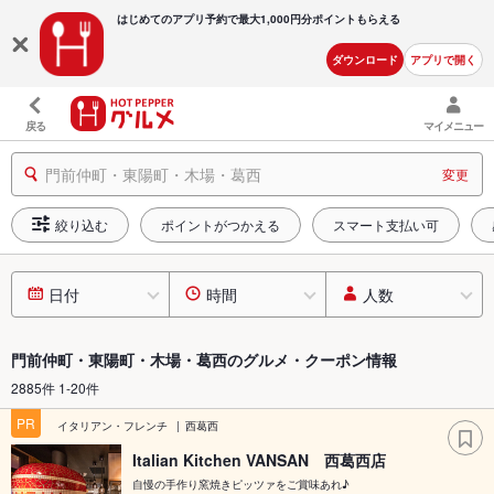
はじめてのアプリ予約で最大
1,000円分ポイントもらえる
ダウンロード
アプリで開く
戻る
マイメニュー
門前仲町・東陽町・木場・葛西
変更
絞り込む
ポイントがつかえる
スマート支払い可
日付
時間
人数
門前仲町・東陽町・木場・葛西のグルメ・クーポン情報
2885件 1-20件
PR
イタリアン・フレンチ
西葛西
Italian Kitchen VANSAN 西葛西店
自慢の手作り窯焼きピッツァをご賞味あれ♪