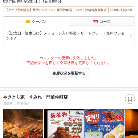
門前仲町駅2出口より徒歩約4分
【アプリ予約限定】最大800ポイント還元対象店
口コミ投稿特典対象店
COIN+支払い可
クーポン
コース
【記念日・誕生日に】メッセージ入り特製デザートプレート無料プレゼ
ント♪
カレンダーの更新に失敗しました。
下記ボタンを押して空席状況を更新してください。
空席状況を更新する
やきとり家 すみれ 門前仲町店
居酒屋
門前仲町