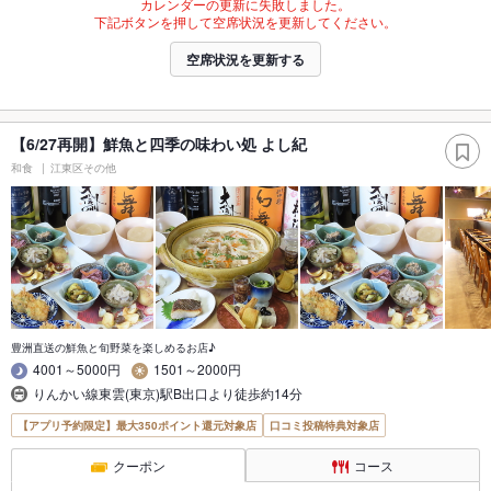
カレンダーの更新に失敗しました。
下記ボタンを押して空席状況を更新してください。
空席状況を更新する
【6/27再開】鮮魚と四季の味わい処 よし紀
和食
江東区その他
豊洲直送の鮮魚と旬野菜を楽しめるお店♪
4001～5000円
1501～2000円
りんかい線東雲(東京)駅B出口より徒歩約14分
【アプリ予約限定】最大350ポイント還元対象店
口コミ投稿特典対象店
クーポン
コース