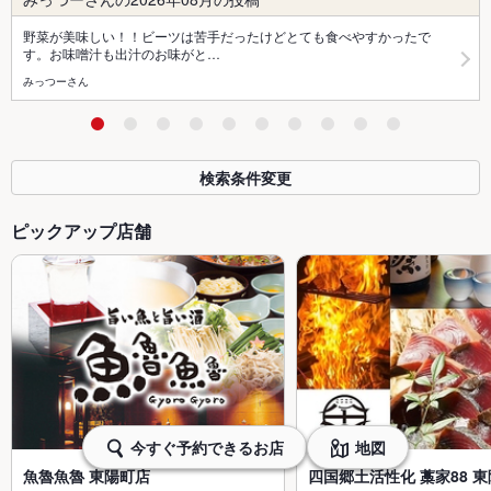
野菜が美味しい！！ビーツは苦手だったけどとても食べやすかったで
す。お味噌汁も出汁のお味がと…
みっつーさん
検索条件変更
ピックアップ店舗
今すぐ予約できるお店
地図
魚魯魚魯 東陽町店
四国郷土活性化 藁家88 