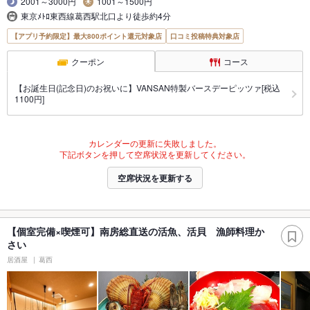
2001～3000円
1001～1500円
東京ﾒﾄﾛ東西線葛西駅北口より徒歩約4分
【アプリ予約限定】最大800ポイント還元対象店
口コミ投稿特典対象店
クーポン
コース
【お誕生日(記念日)のお祝いに】VANSAN特製バースデーピッツァ[税込
1100円]
カレンダーの更新に失敗しました。
下記ボタンを押して空席状況を更新してください。
空席状況を更新する
【個室完備×喫煙可】南房総直送の活魚、活貝 漁師料理か
さい
居酒屋
葛西