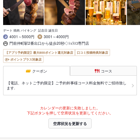
デート 焼肉 バイキング 記念日 誕生日
4001～5000円
3001～4000円
門前仲町駅2番出口から徒歩20秒◇ｼｭﾗｽｺ専門店
【アプリ予約限定】最大800ポイント還元対象店
口コミ投稿特典対象店
ポイントプラス対象店
クーポン
コース
【電話、ネットご予約限定】ご予約幹事様コース料金無料でご招待致し
ます.
カレンダーの更新に失敗しました。
下記ボタンを押して空席状況を更新してください。
空席状況を更新する