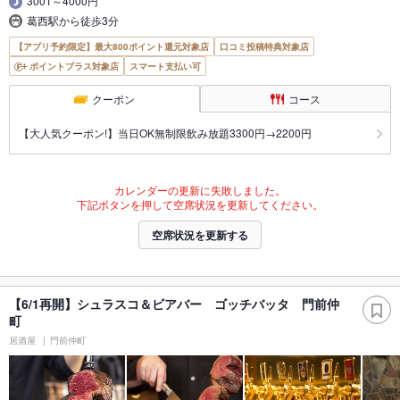
3001～4000円
葛西駅から徒歩3分
【アプリ予約限定】最大800ポイント還元対象店
口コミ投稿特典対象店
ポイントプラス対象店
スマート支払い可
クーポン
コース
【大人気クーポン!】当日OK無制限飲み放題3300円→2200円
カレンダーの更新に失敗しました。
下記ボタンを押して空席状況を更新してください。
空席状況を更新する
【6/1再開】シュラスコ＆ビアバー ゴッチバッタ 門前仲
町
居酒屋
門前仲町