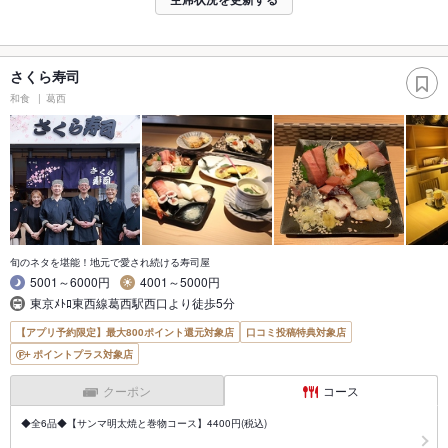
さくら寿司
和食
葛西
旬のネタを堪能！地元で愛され続ける寿司屋
5001～6000円
4001～5000円
東京ﾒﾄﾛ東西線葛西駅西口より徒歩5分
【アプリ予約限定】最大800ポイント還元対象店
口コミ投稿特典対象店
ポイントプラス対象店
クーポン
コース
◆全6品◆【サンマ明太焼と巻物コース】4400円(税込)