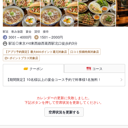
駅近 飲み放題 宴会 貸切 接待
3001～4000円
1501～2000円
駅近◎東京ﾒﾄﾛ東西線西葛西駅北口徒歩約3分
【アプリ予約限定】最大800ポイント還元対象店
口コミ投稿特典対象店
ポイントプラス対象店
クーポン
コース
【期間限定】10名様以上の宴会コース予約で幹事様1名無料！
カレンダーの更新に失敗しました。
下記ボタンを押して空席状況を更新してください。
空席状況を更新する