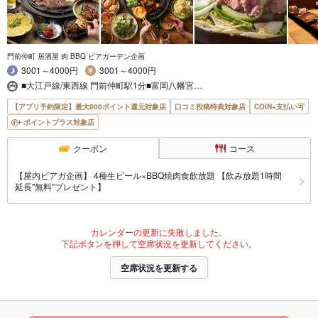
門前仲町 居酒屋 肉 BBQ ビアガーデン企画
3001～4000円
3001～4000円
■大江戸線/東西線 門前仲町駅1分■富岡八幡宮…
【アプリ予約限定】最大800ポイント還元対象店
口コミ投稿特典対象店
COIN+支払い可
ポイントプラス対象店
クーポン
コース
【屋内ビアガ企画】 4種生ビール×BBQ焼肉食飲放題 【飲み放題1時間
延長"無料"プレゼント】
カレンダーの更新に失敗しました。
下記ボタンを押して空席状況を更新してください。
空席状況を更新する