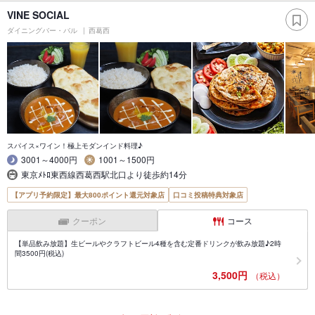
VINE SOCIAL
ダイニングバー・バル
西葛西
スパイス×ワイン！極上モダンインド料理♪
3001～4000円
1001～1500円
東京ﾒﾄﾛ東西線西葛西駅北口より徒歩約14分
【アプリ予約限定】最大800ポイント還元対象店
口コミ投稿特典対象店
クーポン
コース
【単品飲み放題】生ビールやクラフトビール4種を含む定番ドリンクが飲み放題♪2時
間3500円(税込)
3,500円
（税込）