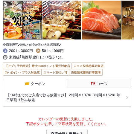
全面喫煙可♪焼鳥と刺身が旨い大衆居酒屋♪
2001～3000円
501～1000円
東西線｢葛西駅｣西口より徒歩1分｡
【アプリ予約限定】最大800ポイント還元対象店
口コミ投稿特典対象店
ポイントプラス対象店
スマート支払い可
適格請求書発行事業者
クーポン
コース
【16時までのご入店で飲み放題☆彡】 2時間￥1078/ 3時間￥1628/ 毎
日早割り飲み放題
カレンダーの更新に失敗しました。
下記ボタンを押して空席状況を更新してください。
空席状況を更新する