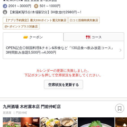
★NEWOPEN★ 個室 居酒屋 食べ飲み放題
2001～3000円
501～1000円
【東陽町駅5分/木場駅2分】3H飲放付2980円～!
【アプリ予約限定】最大350ポイント還元対象店
口コミ投稿特典対象店
ポイントプラス対象店
クーポン
コース
OPEN記念◎韓国料理&チキン&和食など『130品食べ飲み放題コース』
3時間飲み放題5,500円→4,000円
カレンダーの更新に失敗しました。
下記ボタンを押して空席状況を更新してください。
空席状況を更新する
九州酒場 木村屋本店 門前仲町店
居酒屋
門前仲町