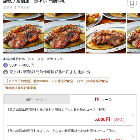
讃岐ノ居酒屋 歩-FU- 門前仲町
居酒屋
門前仲町
本場讃岐骨付鳥「おや・ひな」が食べられる
3001～4000円
東京ﾒﾄﾛ東西線｢門前仲町駅｣2番出口より徒歩1分
【アプリ予約限定】最大800ポイント還元対象店
口コミ投稿特典対象店
適格請求書発行事業者
クーポン
コース
【飲み放題2.5時間付】海の素材と讃岐おでんと骨付鳥のコース『桂馬』
5,000円
（税込）
【飲み放題3時間付】本まぐろ、うなぎの特選素材と名物料理のコース『飛車』