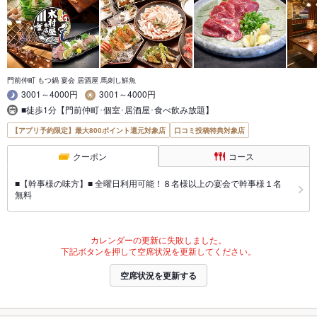
門前仲町 もつ鍋 宴会 居酒屋 馬刺し鮮魚
3001～4000円
3001～4000円
■徒歩1分【門前仲町･個室･居酒屋･食べ飲み放題】
【アプリ予約限定】最大800ポイント還元対象店
口コミ投稿特典対象店
クーポン
コース
■【幹事様の味方】■ 全曜日利用可能！８名様以上の宴会で幹事様１名
無料
カレンダーの更新に失敗しました。
下記ボタンを押して空席状況を更新してください。
空席状況を更新する