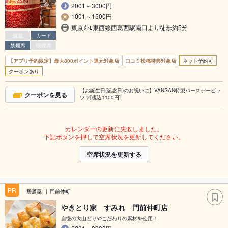
2001～3000円
1001～1500円
東京ﾒﾄﾛ東西線西葛西駅南口より徒歩約5分
個室
カード
禁煙席
喫煙席
【アプリ予約限定】最大800ポイント還元対象店
口コミ投稿特典対象店
ネット予約可
クーポンあり
【お誕生日(記念日)のお祝いに】VANSAN特製バースデーピッ
クーポンを見る
ツァ[税込1100円]
カレンダーの更新に失敗しました。
下記ボタンを押して空席状況を更新してください。
空席状況を更新する
PR
居酒屋
門前仲町
やきとり家 すみれ 門前仲町店
自慢の大山どりやこだわりの素材を使用！