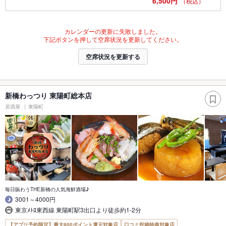
6,500円
（税込）
カレンダーの更新に失敗しました。
下記ボタンを押して空席状況を更新してください。
空席状況を更新する
新橋わっつり 東陽町総本店
居酒屋
東陽町
毎日賑わうTHE新橋の人気海鮮酒場♪
3001～4000円
東京ﾒﾄﾛ東西線 東陽町駅3出口より徒歩約1-2分
【アプリ予約限定】最大800ポイント還元対象店
口コミ投稿特典対象店