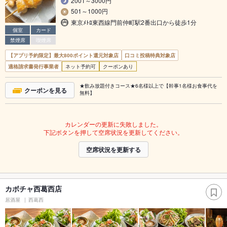
2001～3000円
501～1000円
東京ﾒﾄﾛ東西線門前仲町駅2番出口から徒歩1分
個室
カード
禁煙席
喫煙席
【アプリ予約限定】最大800ポイント還元対象店
口コミ投稿特典対象店
適格請求書発行事業者
ネット予約可
クーポンあり
★飲み放題付きコース★6名様以上で【幹事1名様お食事代を
クーポンを見る
無料】
カレンダーの更新に失敗しました。
下記ボタンを押して空席状況を更新してください。
空席状況を更新する
カボチャ西葛西店
居酒屋
西葛西