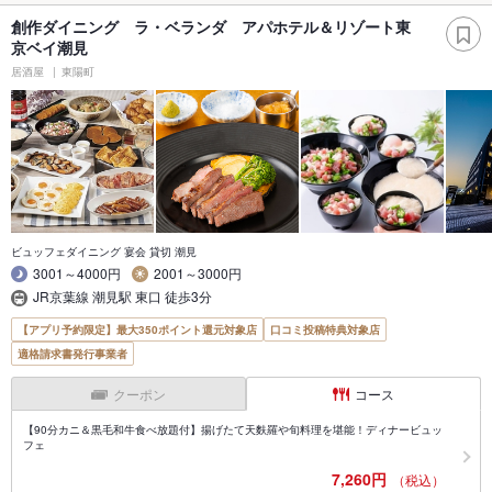
創作ダイニング ラ・ベランダ アパホテル＆リゾート東
京ベイ潮見
居酒屋
東陽町
ビュッフェダイニング 宴会 貸切 潮見
3001～4000円
2001～3000円
JR京葉線 潮見駅 東口 徒歩3分
【アプリ予約限定】最大350ポイント還元対象店
口コミ投稿特典対象店
適格請求書発行事業者
クーポン
コース
【90分カニ＆黒毛和牛食べ放題付】揚げたて天麩羅や旬料理を堪能！ディナービュッ
フェ
7,260円
（税込）