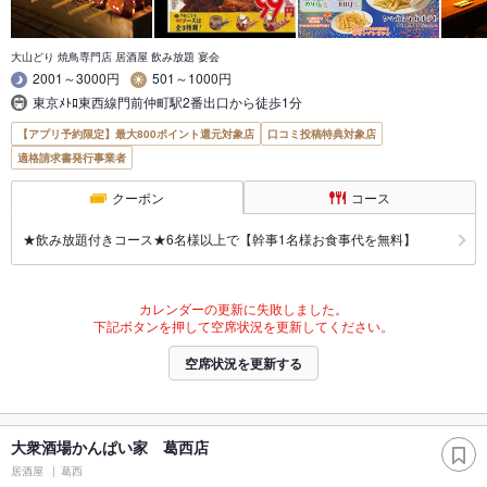
大山どり 焼鳥専門店 居酒屋 飲み放題 宴会
2001～3000円
501～1000円
東京ﾒﾄﾛ東西線門前仲町駅2番出口から徒歩1分
【アプリ予約限定】最大800ポイント還元対象店
口コミ投稿特典対象店
適格請求書発行事業者
クーポン
コース
★飲み放題付きコース★6名様以上で【幹事1名様お食事代を無料】
カレンダーの更新に失敗しました。
下記ボタンを押して空席状況を更新してください。
空席状況を更新する
大衆酒場かんぱい家 葛西店
居酒屋
葛西