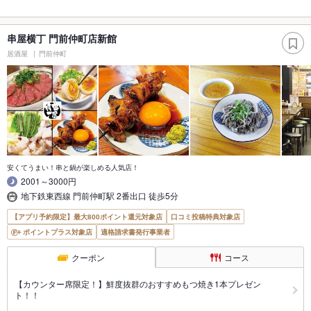
串屋横丁 門前仲町店新館
居酒屋
門前仲町
安くてうまい！串と鍋が楽しめる人気店！
2001～3000円
地下鉄東西線 門前仲町駅 2番出口 徒歩5分
【アプリ予約限定】最大800ポイント還元対象店
口コミ投稿特典対象店
ポイントプラス対象店
適格請求書発行事業者
クーポン
コース
【カウンター席限定！】鮮度抜群のおすすめもつ焼き1本プレゼン
ト！！