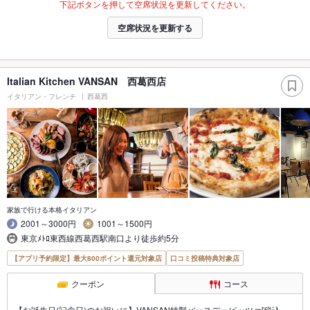
下記ボタンを押して空席状況を更新してください。
空席状況を更新する
Italian Kitchen VANSAN 西葛西店
イタリアン・フレンチ
西葛西
家族で行ける本格イタリアン
2001～3000円
1001～1500円
東京ﾒﾄﾛ東西線西葛西駅南口より徒歩約5分
【アプリ予約限定】最大800ポイント還元対象店
口コミ投稿特典対象店
クーポン
コース
【お誕生日(記念日)のお祝いに】VANSAN特製バースデーピッツァ[税込