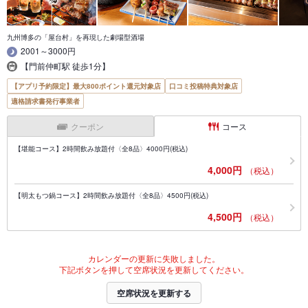
九州博多の「屋台村」を再現した劇場型酒場
2001～3000円
【門前仲町駅 徒歩1分】
【アプリ予約限定】最大800ポイント還元対象店
口コミ投稿特典対象店
適格請求書発行事業者
クーポン
コース
【堪能コース】2時間飲み放題付〈全8品〉4000円(税込)
4,000円
（税込）
【明太もつ鍋コース】2時間飲み放題付〈全8品〉4500円(税込)
4,500円
（税込）
カレンダーの更新に失敗しました。
下記ボタンを押して空席状況を更新してください。
空席状況を更新する