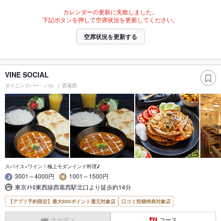
カレンダーの更新に失敗しました。
下記ボタンを押して空席状況を更新してください。
空席状況を更新する
VINE SOCIAL
ダイニングバー・バル
西葛西
スパイス×ワイン！極上モダンインド料理♪
3001～4000円
1001～1500円
東京ﾒﾄﾛ東西線西葛西駅北口より徒歩約14分
【アプリ予約限定】最大800ポイント還元対象店
口コミ投稿特典対象店
クーポン
コース