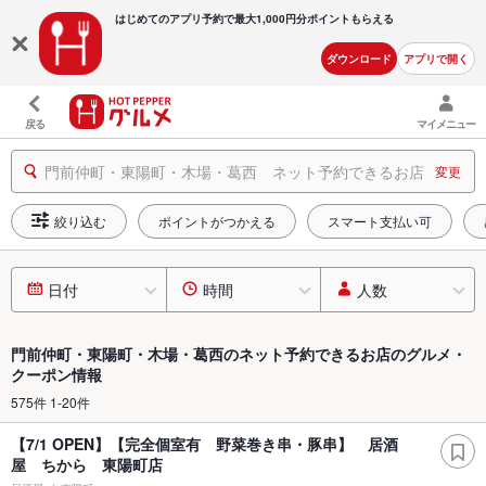
はじめてのアプリ予約で最大
1,000円分ポイントもらえる
ダウンロード
アプリで開く
戻る
マイメニュー
門前仲町・東陽町・木場・葛西 ネット予約できるお店
変更
絞り込む
ポイントがつかえる
スマート支払い可
日付
時間
人数
門前仲町・東陽町・木場・葛西のネット予約できるお店のグルメ・
クーポン情報
575件 1-20件
【7/1 OPEN】【完全個室有 野菜巻き串・豚串】 居酒
屋 ちから 東陽町店