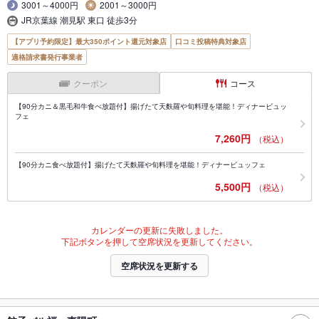
3001～4000円
2001～3000円
JR京葉線 潮見駅 東口 徒歩3分
【アプリ予約限定】最大350ポイント還元対象店
口コミ投稿特典対象店
適格請求書発行事業者
クーポン
コース
【90分カニ＆黒毛和牛食べ放題付】揚げたて天麩羅や旬料理を堪能！ディナービュッ
フェ
7,260円
（税込）
【90分カニ食べ放題付】揚げたて天麩羅や旬料理を堪能！ディナービュッフェ
5,500円
（税込）
カレンダーの更新に失敗しました。
下記ボタンを押して空席状況を更新してください。
空席状況を更新する