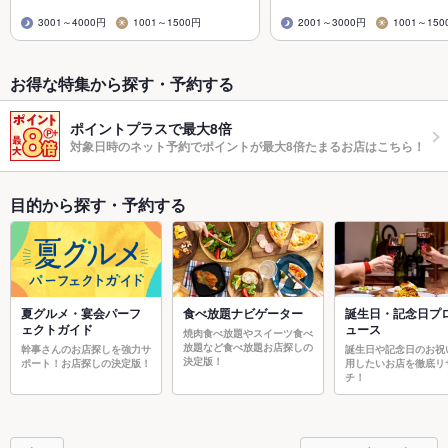
3001～4000円
1001～1500円
2001～3000円
1001～150
お得な特集から探す・予約する
ポイントプラスで最大8倍
対象日時のネット予約でポイントが最大8倍たまるお店はこちら！
目的から探す・予約する
夏グルメ・宴会パーフ
食べ放題ナビゲーター
誕生日・記念日プ
ェクトガイド
ュース
焼肉食べ放題やスイーツ食べ
放題など食べ放題お店探しの
幹事さんのお店探しを強力サ
誕生日や記念日のお祝
決定版！
ポート！お店探しの決定版！
用したいお店を徹底リ
チ！