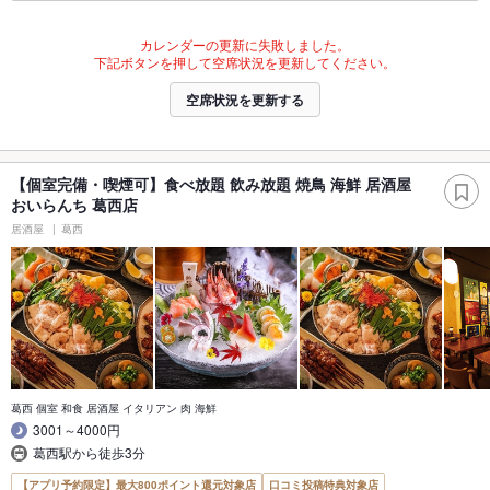
カレンダーの更新に失敗しました。
下記ボタンを押して空席状況を更新してください。
空席状況を更新する
【個室完備・喫煙可】食べ放題 飲み放題 焼鳥 海鮮 居酒屋
おいらんち 葛西店
居酒屋
葛西
葛西 個室 和食 居酒屋 イタリアン 肉 海鮮
3001～4000円
葛西駅から徒歩3分
【アプリ予約限定】最大800ポイント還元対象店
口コミ投稿特典対象店