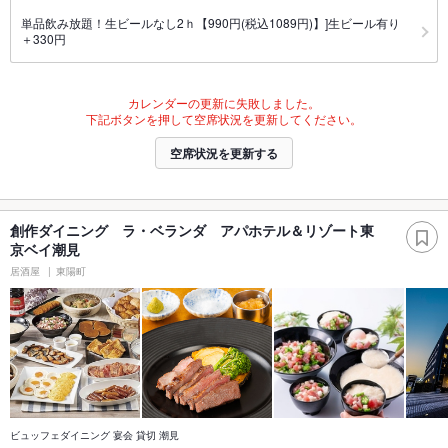
単品飲み放題！生ビールなし2ｈ【990円(税込1089円)】]生ビール有り
＋330円
カレンダーの更新に失敗しました。
下記ボタンを押して空席状況を更新してください。
空席状況を更新する
創作ダイニング ラ・ベランダ アパホテル＆リゾート東
京ベイ潮見
居酒屋
東陽町
ビュッフェダイニング 宴会 貸切 潮見