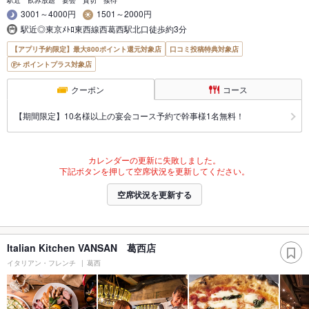
駅近 飲み放題 宴会 貸切 接待
3001～4000円
1501～2000円
駅近◎東京ﾒﾄﾛ東西線西葛西駅北口徒歩約3分
【アプリ予約限定】最大800ポイント還元対象店
口コミ投稿特典対象店
ポイントプラス対象店
クーポン
コース
【期間限定】10名様以上の宴会コース予約で幹事様1名無料！
カレンダーの更新に失敗しました。
下記ボタンを押して空席状況を更新してください。
空席状況を更新する
Italian Kitchen VANSAN 葛西店
イタリアン・フレンチ
葛西