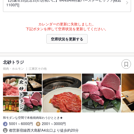
1100円]
カレンダーの更新に失敗しました。
下記ボタンを押して空席状況を更新してください。
空席状況を更新する
北砂トラジ
焼肉・ホルモン
江東区その他
和モダンな空間で本格焼肉味わうひととき★
5001～6000円
2001～3000円
都営新宿線西大島駅A4出口より徒歩約20分