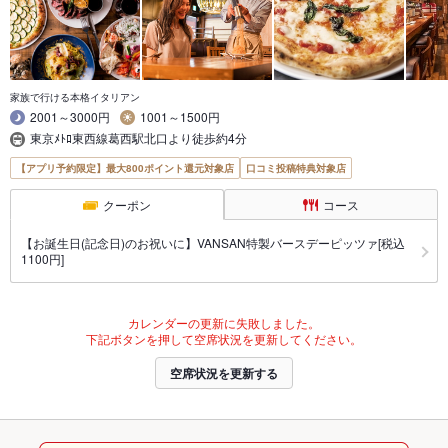
家族で行ける本格イタリアン
2001～3000円
1001～1500円
東京ﾒﾄﾛ東西線葛西駅北口より徒歩約4分
【アプリ予約限定】最大800ポイント還元対象店
口コミ投稿特典対象店
クーポン
コース
【お誕生日(記念日)のお祝いに】VANSAN特製バースデーピッツァ[税込
1100円]
カレンダーの更新に失敗しました。
下記ボタンを押して空席状況を更新してください。
空席状況を更新する