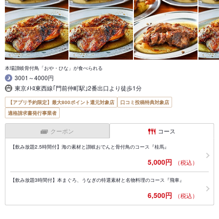
本場讃岐骨付鳥「おや・ひな」が食べられる
3001～4000円
東京ﾒﾄﾛ東西線｢門前仲町駅｣2番出口より徒歩1分
【アプリ予約限定】最大800ポイント還元対象店
口コミ投稿特典対象店
適格請求書発行事業者
クーポン
コース
【飲み放題2.5時間付】海の素材と讃岐おでんと骨付鳥のコース『桂馬』
5,000円
（税込）
【飲み放題3時間付】本まぐろ、うなぎの特選素材と名物料理のコース『飛車』
6,500円
（税込）