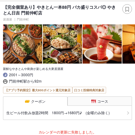
【完全個室あり】やきとん一本88円 バカ盛りコスパ◎ やき
とん日吉 門前仲町店
居酒屋
門前仲町
新鮮なやきとんや刺身が楽しめる大衆居酒屋
2001～3000円
門前仲町駅から92m
【アプリ予約限定】最大800ポイント還元対象店
口コミ投稿特典対象店
クーポン
コース
生ビール付飲み放題2時間 1800円→1680円♪ (金曜のみ除く)
カレンダーの更新に失敗しました。