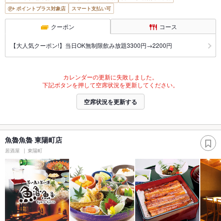
ポイントプラス対象店
スマート支払い可
クーポン
コース
【大人気クーポン!】当日OK無制限飲み放題3300円→2200円
カレンダーの更新に失敗しました。
下記ボタンを押して空席状況を更新してください。
空席状況を更新する
魚魯魚魯 東陽町店
居酒屋
東陽町