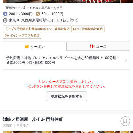
【圧倒的コスパ】こだわりの黒毛和牛を使用
2001～3000円
501～1000円
東京ﾒﾄﾛ東西線東陽町駅2出口より徒歩約0分
【アプリ予約限定】最大800ポイント還元対象店
口コミ投稿特典対象店
ポイントプラス対象店
クーポン
コース
予約限定！神泡プレミアムモルツ生ビールを含む60種類以上100分鐘！
通常2000円⇒特別価格1000円
カレンダーの更新に失敗しました。
下記ボタンを押して空席状況を更新してください。
空席状況を更新する
讃岐ノ居酒屋 歩-FU- 門前仲町
居酒屋
門前仲町