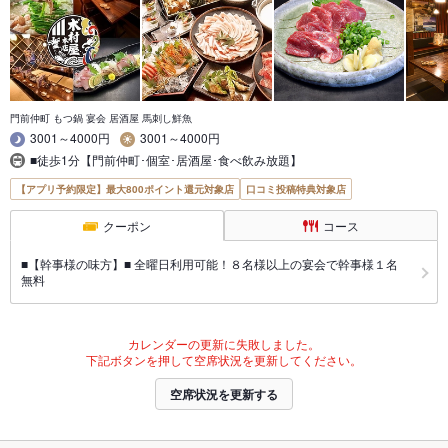
門前仲町 もつ鍋 宴会 居酒屋 馬刺し鮮魚
3001～4000円
3001～4000円
■徒歩1分【門前仲町･個室･居酒屋･食べ飲み放題】
【アプリ予約限定】最大800ポイント還元対象店
口コミ投稿特典対象店
クーポン
コース
■【幹事様の味方】■ 全曜日利用可能！８名様以上の宴会で幹事様１名
無料
カレンダーの更新に失敗しました。
下記ボタンを押して空席状況を更新してください。
空席状況を更新する