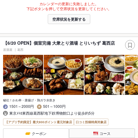
カレンダーの更新に失敗しました。
下記ボタンを押して空席状況を更新してください。
空席状況を更新する
【6/20 OPEN】個室完備 大衆とり酒場 とりいちず 葛西店
居酒屋
葛西
秘伝！かわ串・唐揚げ・鶏ガラ水炊き
1501～2000円
501～1000円
東京ﾒﾄﾛ東西線葛西駅地下鉄博物館口より徒歩約5分
【アプリ予約限定】最大800ポイント還元対象店
口コミ投稿特典対象店
クーポン
コース