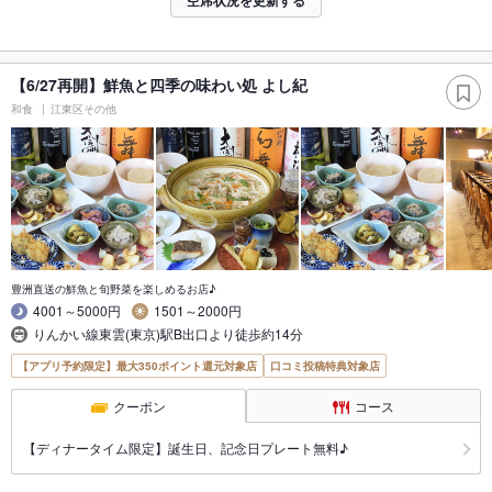
【6/27再開】鮮魚と四季の味わい処 よし紀
和食
江東区その他
豊洲直送の鮮魚と旬野菜を楽しめるお店♪
4001～5000円
1501～2000円
りんかい線東雲(東京)駅B出口より徒歩約14分
【アプリ予約限定】最大350ポイント還元対象店
口コミ投稿特典対象店
クーポン
コース
【ディナータイム限定】誕生日、記念日プレート無料♪