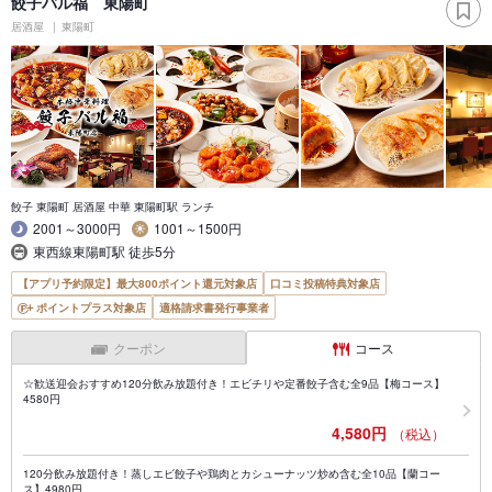
餃子バル福 東陽町
居酒屋
東陽町
餃子 東陽町 居酒屋 中華 東陽町駅 ランチ
2001～3000円
1001～1500円
東西線東陽町駅 徒歩5分
【アプリ予約限定】最大800ポイント還元対象店
口コミ投稿特典対象店
ポイントプラス対象店
適格請求書発行事業者
クーポン
コース
☆歓送迎会おすすめ120分飲み放題付き！エビチリや定番餃子含む全9品【梅コース】
4580円
4,580円
（税込）
120分飲み放題付き！蒸しエビ餃子や鶏肉とカシューナッツ炒め含む全10品【蘭コー
ス】4980円