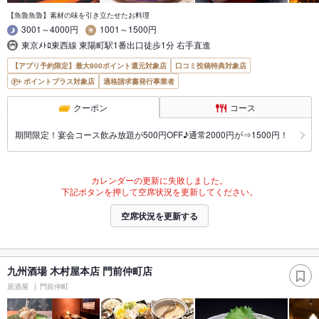
【魚魯魚魯】素材の味を引き立たせたお料理
3001～4000円
1001～1500円
東京ﾒﾄﾛ東西線 東陽町駅1番出口徒歩1分 右手直進
【アプリ予約限定】最大800ポイント還元対象店
口コミ投稿特典対象店
ポイントプラス対象店
適格請求書発行事業者
クーポン
コース
期間限定！宴会コース飲み放題が500円OFF♪通常2000円が⇒1500円！
カレンダーの更新に失敗しました。
下記ボタンを押して空席状況を更新してください。
空席状況を更新する
九州酒場 木村屋本店 門前仲町店
居酒屋
門前仲町