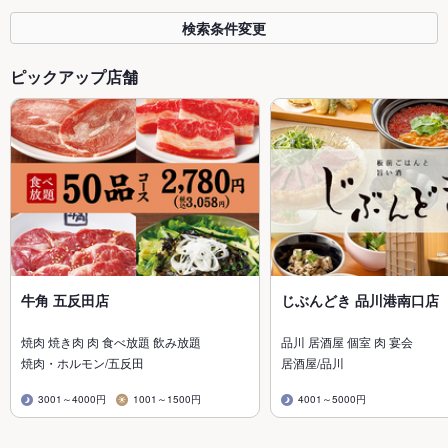
検索条件変更
ピックアップ店舗
牛角 五反田店
じぶんどき 品川港南口店
焼肉 焼き肉 肉 食べ放題 飲み放題
品川 居酒屋 個室 肉 宴会
焼肉・ホルモン/五反田
居酒屋/品川
3001～4000円
1001～1500円
4001～5000円