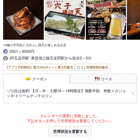
13種の手羽先と大分ぶし鶏天が楽しめるお店
3001～4000円
JR五反田駅･東急池上線五反田駅から徒歩2～3分
【アプリ予約限定】最大350ポイント還元対象店
口コミ投稿特典対象店
クーポン
コース
ゾロ目は無料! 【月～木・土曜16～18時限定】偶数半額、奇数メガジョ
ッキ!ドリームチンチロリン
カレンダーの更新に失敗しました。
下記ボタンを押して空席状況を更新してください。
空席状況を更新する