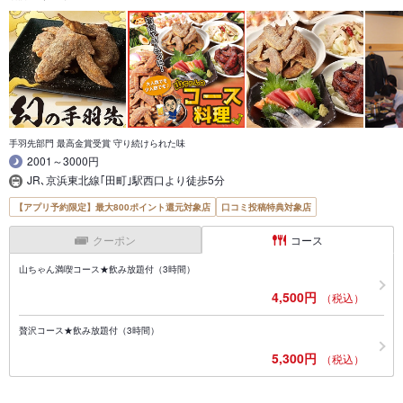
手羽先部門 最高金賞受賞 守り続けられた味
2001～3000円
JR､京浜東北線｢田町｣駅西口より徒歩5分
【アプリ予約限定】最大800ポイント還元対象店
口コミ投稿特典対象店
クーポン
コース
山ちゃん満喫コース★飲み放題付（3時間）
4,500円
（税込）
贅沢コース★飲み放題付（3時間）
5,300円
（税込）