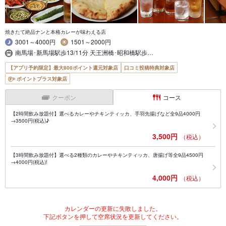
焼きたて絶品ナンと本格カレーが味わえる店
3001～4000円
1501～2000円
南馬場･新馬場駅歩13/11分 天王洲橋･昭和橋駅歩…
【アプリ予約限定】最大800ポイント還元対象店
口コミ投稿特典対象店
ポイントプラス対象店
クーポン
コース
【2時間飲み放題付】選べるカレーやチキンティッカ、手羽先揚げなど全9品4000円
→3500円(税込)♪
3,500円
（税込）
【3時間飲み放題付】選べる2種類のカレーやチキンティッカ、唐揚げ等全9品4500円
→4000円(税込)!
4,000円
（税込）
カレンダーの更新に失敗しました。
下記ボタンを押して空席状況を更新してください。