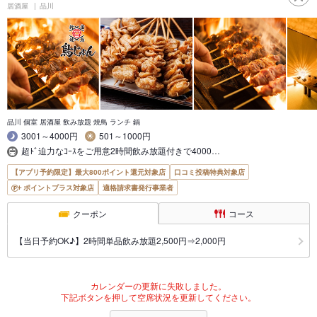
居酒屋
品川
品川 個室 居酒屋 飲み放題 焼鳥 ランチ 鍋
3001～4000円
501～1000円
超ﾄﾞ迫力なｺｰｽをご用意2時間飲み放題付きで4000…
【アプリ予約限定】最大800ポイント還元対象店
口コミ投稿特典対象店
ポイントプラス対象店
適格請求書発行事業者
クーポン
コース
【当日予約OK♪】2時間単品飲み放題2,500円⇒2,000円
カレンダーの更新に失敗しました。
下記ボタンを押して空席状況を更新してください。