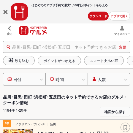
はじめてのアプリ予約で最大
1,000円分ポイントもらえる
ダウンロード
アプリで開く
戻る
マイメニュー
品川･目黒･田町･浜松町･五反田 ネット予約できるお店
変更
絞り込む
ポイントがつかえる
スマート支払い可
日付
時間
人数
品川･目黒･田町･浜松町･五反田のネット予約できるお店のグルメ・
クーポン情報
1184件 1-20件
地図から探す
PR
イタリアン・フレンチ
品川