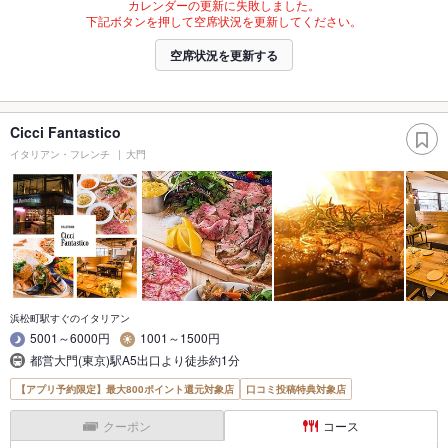
カレンダーの更新に失敗しました。
下記ボタンを押して空席状況を更新してください。
空席状況を更新する
Cicci Fantastico
イタリアン・フレンチ
大門
浜松町駅すぐのイタリアン
5001～6000円
1001～1500円
都営大門(東京)駅A5出口より徒歩約1分
【アプリ予約限定】最大800ポイント還元対象店
口コミ投稿特典対象店
クーポン
コース