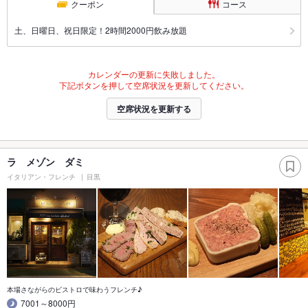
クーポン
コース
土、日曜日、祝日限定！2時間2000円飲み放題
カレンダーの更新に失敗しました。
下記ボタンを押して空席状況を更新してください。
空席状況を更新する
ラ メゾン ダミ
イタリアン・フレンチ
目黒
本場さながらのビストロで味わうフレンチ♪
7001～8000円