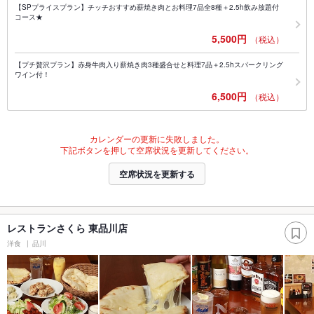
【SPプライスプラン】チッチおすすめ薪焼き肉とお料理7品全8種＋2.5h飲み放題付
コース★
5,500円
（税込）
【プチ贅沢プラン】赤身牛肉入り薪焼き肉3種盛合せと料理7品＋2.5hスパークリング
ワイン付！
6,500円
（税込）
カレンダーの更新に失敗しました。
下記ボタンを押して空席状況を更新してください。
空席状況を更新する
レストランさくら 東品川店
洋食
品川