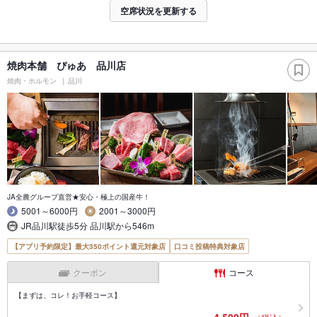
空席状況を更新する
焼肉本舗 ぴゅあ 品川店
焼肉・ホルモン
品川
JA全農グループ直営★安心・極上の国産牛！
5001～6000円
2001～3000円
JR品川駅徒歩5分 品川駅から546m
【アプリ予約限定】最大350ポイント還元対象店
口コミ投稿特典対象店
クーポン
コース
【まずは、コレ！お手軽コース】