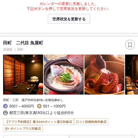
カレンダーの更新に失敗しました。
下記ボタンを押して空席状況を更新してください。
空席状況を更新する
田町 二代目 魚屋町
居酒屋
田町
田町・三田 瀬戸内特化鮮魚×名物塩鯛めし
3001～4000円
501～1000円
都営三田(東京)駅A3出口より徒歩約5分
【アプリ予約限定】最大800ポイント還元対象店
口コミ投稿特典対象店
ポイントプラス対象店