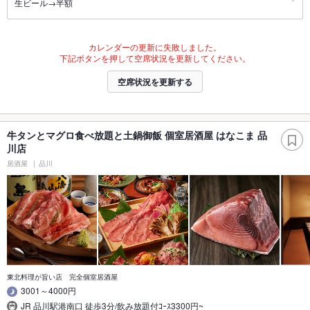
生ビール→半額
カレンダーの更新に失敗しました。
下記ボタンを押して空席状況を更新してください。
空席状況を更新する
牛タンとマグロ食べ放題と土鍋御飯 個室居酒屋 はなこま 品
川店
居酒屋
品川
東北料理が旨い店 完全個室居酒屋
3001～4000円
JR 品川駅港南口 徒歩3分/飲み放題付ｺｰｽ3300円~