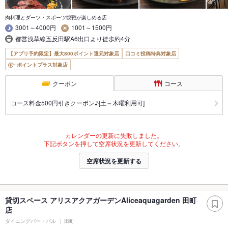
肉料理とダーツ・スポーツ観戦が楽しめる店
3001～4000円
1001～1500円
都営浅草線五反田駅A6出口より徒歩約4分
【アプリ予約限定】最大800ポイント還元対象店
口コミ投稿特典対象店
ポイントプラス対象店
クーポン
コース
コース料金500円引きクーポン♪[土～木曜利用可]
カレンダーの更新に失敗しました。
下記ボタンを押して空席状況を更新してください。
空席状況を更新する
貸切スペース アリスアクアガーデンAliceaquagarden 田町
店
ダイニングバー・バル
田町