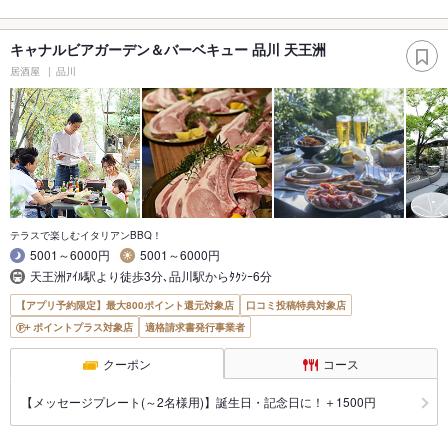
キャナルビアガーデン＆バーベキュー 品川 天王洲
居酒屋
品川
テラスで楽しむイタリアンBBQ！
5001～6000円
5001～6000円
天王洲ｱｲﾙ駅より徒歩3分､品川駅からﾀｸｼｰ6分
【アプリ予約限定】最大800ポイント還元対象店
口コミ投稿特典対象店
ポイントプラス対象店
適格請求書発行事業者
クーポン
コース
【メッセージプレート(～2名様用)】誕生日・記念日に！＋1500円