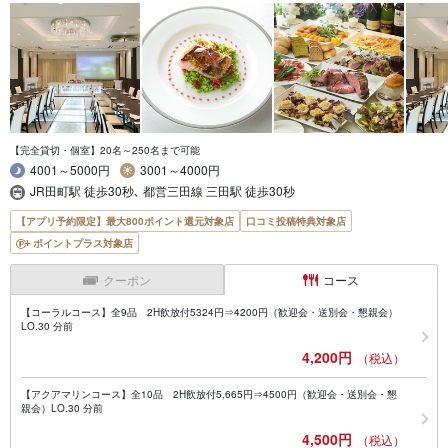
【完全貸切・個室】20名～250名まで可能
4001～5000円
3001～4000円
JR田町駅 徒歩30秒､ 都営三田線 三田駅 徒歩30秒
【アプリ予約限定】最大800ポイント還元対象店
口コミ投稿特典対象店
ポイントプラス対象店
クーポン
コース
【コーラルコース】全9品 2H飲放付5324円⇒4200円（歓迎会・送別会・懇親会）
LO.30 分前
4,200円
（税込）
【アクアマリンコース】全10品 2H飲放付5,665円⇒4500円（歓迎会・送別会・懇
親会）LO.30 分前
4,500円
（税込）