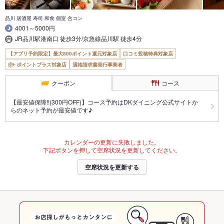
品川 居酒屋 寿司 和食 個室 合コン
4001～5000円
JR品川駅港南口 徒歩3分/京急線品川駅 徒歩4分
【アプリ予約限定】最大800ポイント還元対象店
口コミ投稿特典対象店
ポイントプラス対象店
適格請求書発行事業者
クーポン
コース
【最安値保障!!(300円OFF)】コース予約はDKダイニング公式サイトか
らのネット予約が最安値です♪
カレンダーの更新に失敗しました。
下記ボタンを押して空席状況を更新してください。
空席状況を更新する