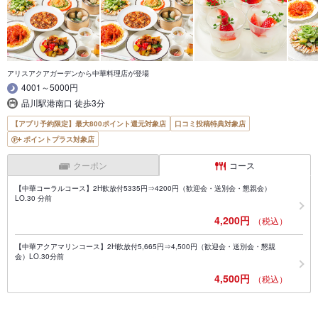
アリスアクアガーデンから中華料理店が登場
4001～5000円
品川駅港南口 徒歩3分
【アプリ予約限定】最大800ポイント還元対象店
口コミ投稿特典対象店
ポイントプラス対象店
クーポン
コース
【中華コーラルコース】2H飲放付5335円⇒4200円（歓迎会・送別会・懇親会）
LO.30 分前
4,200円
（税込）
【中華アクアマリンコース】2H飲放付5,665円⇒4,500円（歓迎会・送別会・懇親
会）LO.30分前
4,500円
（税込）