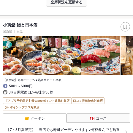
空席状況を更新する
小寅鮨 鮨と日本酒
居酒屋
目黒
【夏限定】寿司ガーデン♪熟選生ビール半額
5001～6000円
JR目黒駅西口から徒歩30秒
【アプリ予約限定】最大800ポイント還元対象店
口コミ投稿特典対象店
ポイントプラス対象店
クーポン
コース
【7・8月夏限定】 当店でも寿司ガーデンやります♪何杯飲んでも熟選