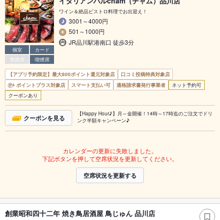
イタリアンバルcham（チャム）品川店
ワイン＆絶品ビストロ料理でお出迎え！
3001～4000円
501～1000円
JR品川駅港南口 徒歩3分
個室
カード
禁煙席
喫煙席
【アプリ予約限定】最大800ポイント還元対象店
口コミ投稿特典対象店
ポイントプラス対象店
スマート支払い可
適格請求書発行事業者
ネット予約可
クーポンあり
【Happy Hour♪】月～金開催！14時～17時迄のご注文でドリ
クーポンを見る
ンク半額キャンペーン♪
カレンダーの更新に失敗しました。
下記ボタンを押して空席状況を更新してください。
空席状況を更新する
創業昭和四十二年 焼き鳥居酒屋 鳥じゅん 品川店