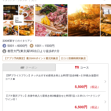
イタリアン・フレンチ
大門
浜松町駅すぐのイタリアン
5001～6000円
1001～1500円
都営大門(東京)駅A5出口より徒歩約1分
【アプリ予約限定】最大800ポイント還元対象店
口コミ投稿特典対象店
クーポン
コース
【SPプライスプラン】チッチおすすめ薪焼き肉とお料理7品全8種＋2.5h飲み放題付
コース★
5,500円
（税込）
【プチ贅沢プラン】赤身牛肉入り薪焼き肉3種盛合せと料理7品＋2.5hスパークリング
ワイン付！
6,500円
（税込）