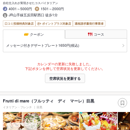
自社仕入れが実現させたコスパイタリアン
4001～5000円
1501～2000円
JR山手線五反田駅西口 徒歩1分
口コミ投稿特典対象店
ポイントプラス対象店
適格請求書発行事業者
クーポン
コース
メッセージ付きデザートプレート1650円(税込)
カレンダーの更新に失敗しました。
下記ボタンを押して空席状況を更新してください。
空席状況を更新する
Frutti di mare（フルッティ ディ マーレ）目黒
イタリアン・フレンチ
目黒