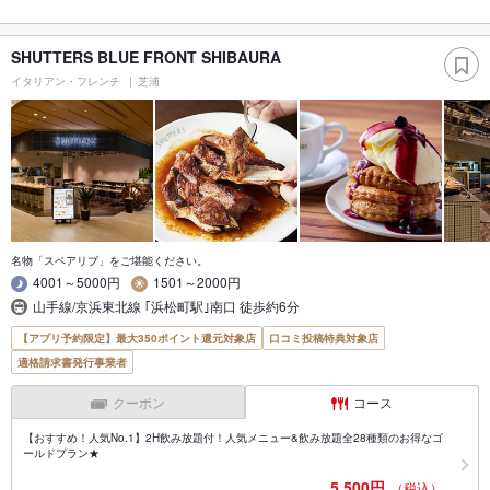
SHUTTERS BLUE FRONT SHIBAURA
イタリアン・フレンチ
芝浦
名物「スペアリブ」をご堪能ください。
4001～5000円
1501～2000円
山手線/京浜東北線 ｢浜松町駅｣南口 徒歩約6分
【アプリ予約限定】最大350ポイント還元対象店
口コミ投稿特典対象店
適格請求書発行事業者
クーポン
コース
【おすすめ！人気No.1】2H飲み放題付！人気メニュー&飲み放題全28種類のお得なゴ
ールドプラン★
5,500円
（税込）