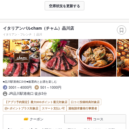
空席状況を更新する
イタリアンバルcham（チャム）品川店
イタリアン・フレンチ
品川
■品川駅港南口3分■厳選肉とお酒を楽しむ
3001～4000円
501～1000円
JR品川駅港南口 徒歩3分
【アプリ予約限定】最大800ポイント還元対象店
口コミ投稿特典対象店
ポイントプラス対象店
スマート支払い可
適格請求書発行事業者
クーポン
コース