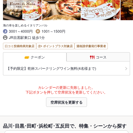
海の幸を楽しめるイタリアンバル
3001～4000円
1001～1500円
JR目黒駅東口 徒歩1分
口コミ投稿特典対象店
ポイントプラス対象店
適格請求書発行事業者
クーポン
コース
【予約限定】乾杯スパークリングワイン無料(4名様まで)
カレンダーの更新に失敗しました。
下記ボタンを押して空席状況を更新してください。
空席状況を更新する
品川･目黒･田町･浜松町･五反田で、特集・シーンから探す