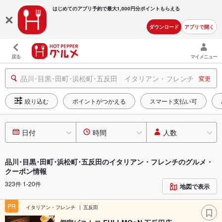
はじめてのアプリ予約で最大
1,000円分ポイントもらえる
ダウンロード
アプリで開く
戻る
マイメニュー
品川･目黒･田町･浜松町･五反田 イタリアン・フレンチ
変更
絞り込む
ポイントがつかえる
スマート支払い可
日付
時間
人数
品川･目黒･田町･浜松町･五反田のイタリアン・フレンチのグルメ・
クーポン情報
323件 1-20件
地図で表示
PR
イタリアン・フレンチ
五反田