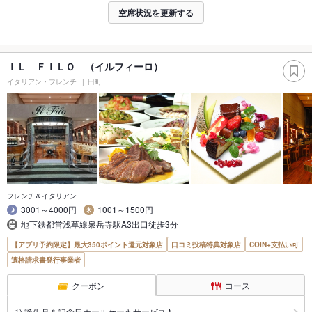
空席状況を更新する
ＩＬ ＦＩＬＯ （イルフィーロ）
イタリアン・フレンチ
田町
フレンチ＆イタリアン
3001～4000円
1001～1500円
地下鉄都営浅草線泉岳寺駅A3出口徒歩3分
【アプリ予約限定】最大350ポイント還元対象店
口コミ投稿特典対象店
COIN+支払い可
適格請求書発行事業者
クーポン
コース
1) 誕生月＆記念日ホールケーキサービス♪