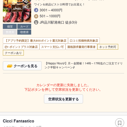
ワイン＆絶品ビストロ料理でお出迎え！
3001～4000円
501～1000円
JR品川駅港南口 徒歩3分
個室
カード
禁煙席
喫煙席
【アプリ予約限定】最大800ポイント還元対象店
口コミ投稿特典対象店
ポイントプラス対象店
スマート支払い可
適格請求書発行事業者
ネット予約可
クーポンあり
【Happy Hour♪】月～金開催！14時～17時迄のご注文でドリ
クーポンを見る
ンク半額キャンペーン♪
カレンダーの更新に失敗しました。
下記ボタンを押して空席状況を更新してください。
空席状況を更新する
Cicci Fantastico