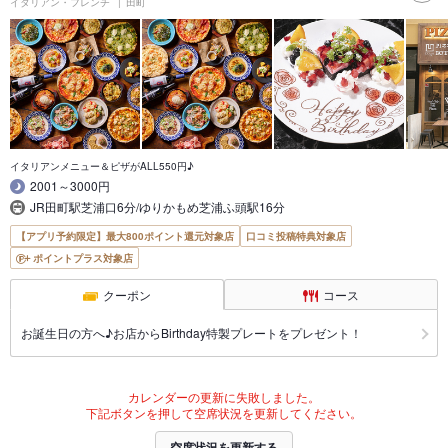
イタリアン・フレンチ
田町
イタリアンメニュー＆ピザがALL550円♪
2001～3000円
JR田町駅芝浦口6分/ゆりかもめ芝浦ふ頭駅16分
【アプリ予約限定】最大800ポイント還元対象店
口コミ投稿特典対象店
ポイントプラス対象店
クーポン
コース
お誕生日の方へ♪お店からBirthday特製プレートをプレゼント！
カレンダーの更新に失敗しました。
下記ボタンを押して空席状況を更新してください。
空席状況を更新する