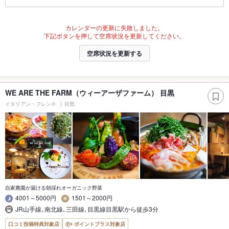
カレンダーの更新に失敗しました。
下記ボタンを押して空席状況を更新してください。
空席状況を更新する
WE ARE THE FARM（ウィーアーザファーム） 目黒
イタリアン・フレンチ
目黒
自家農園が届ける朝採れオーガニック野菜
4001～5000円
1501～2000円
JR山手線､南北線､三田線､目黒線目黒駅から徒歩3分
口コミ投稿特典対象店
ポイントプラス対象店