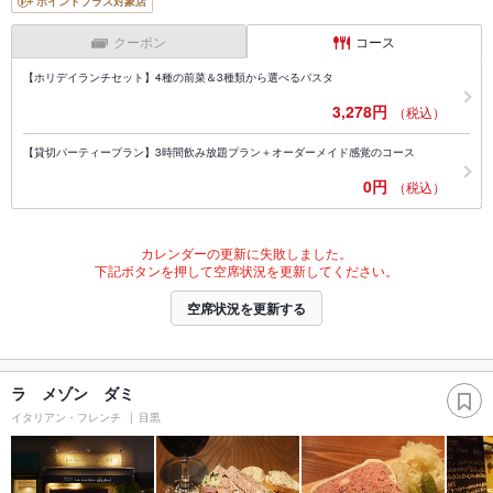
ポイントプラス対象店
クーポン
コース
【ホリデイランチセット】4種の前菜＆3種類から選べるパスタ
3,278円
（税込）
【貸切パーティープラン】3時間飲み放題プラン＋オーダーメイド感覚のコース
0円
（税込）
カレンダーの更新に失敗しました。
下記ボタンを押して空席状況を更新してください。
空席状況を更新する
ラ メゾン ダミ
イタリアン・フレンチ
目黒