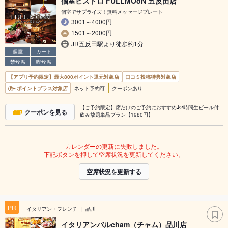
個室ビストロ FULLMOoN 五反田店
個室でサプライズ！無料メッセージプレート
3001～4000円
1501～2000円
JR五反田駅より徒歩約1分
個室
カード
禁煙席
喫煙席
【アプリ予約限定】最大800ポイント還元対象店
口コミ投稿特典対象店
ポイントプラス対象店
ネット予約可
クーポンあり
【ご予約限定】席だけのご予約におすすめ♪2時間生ビール付
クーポンを見る
飲み放題単品プラン【1980円】
カレンダーの更新に失敗しました。
下記ボタンを押して空席状況を更新してください。
空席状況を更新する
PR
イタリアン・フレンチ
品川
イタリアンバルcham（チャム）品川店