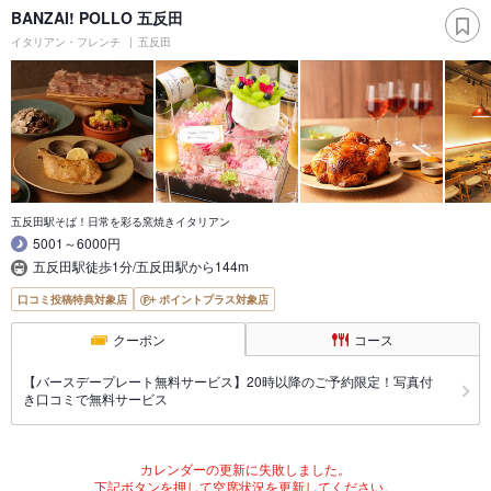
BANZAI! POLLO 五反田
イタリアン・フレンチ
五反田
五反田駅そば！日常を彩る窯焼きイタリアン
5001～6000円
五反田駅徒歩1分/五反田駅から144m
口コミ投稿特典対象店
ポイントプラス対象店
クーポン
コース
【バースデープレート無料サービス】20時以降のご予約限定！写真付
き口コミで無料サービス
カレンダーの更新に失敗しました。
下記ボタンを押して空席状況を更新してください。