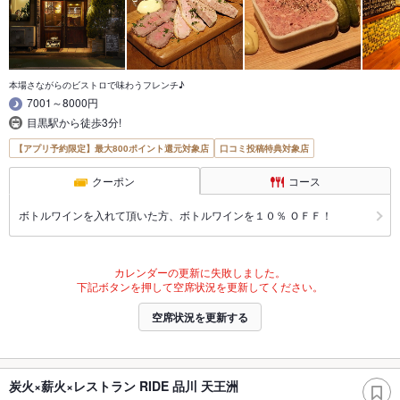
本場さながらのビストロで味わうフレンチ♪
7001～8000円
目黒駅から徒歩3分!
【アプリ予約限定】最大800ポイント還元対象店
口コミ投稿特典対象店
クーポン
コース
ボトルワインを入れて頂いた方、ボトルワインを１０％ ＯＦＦ！
カレンダーの更新に失敗しました。
下記ボタンを押して空席状況を更新してください。
空席状況を更新する
炭火×薪火×レストラン RIDE 品川 天王洲