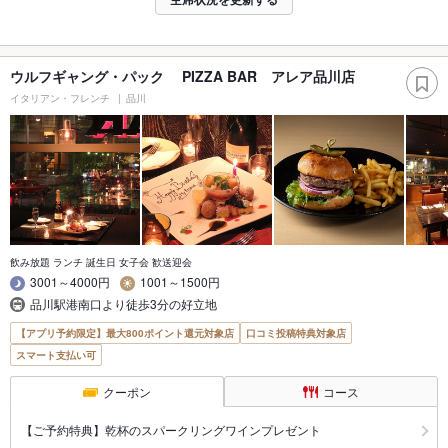
ウルフギャング・パック PIZZA BAR アレア品川店
イタリアン・フレンチ
品川
飲み放題 ランチ 誕生日 女子会 歓送迎会
3001～4000円
1001～1500円
品川駅港南口より徒歩3分の好立地
【アプリ予約限定】最大800ポイント還元対象店
口コミ投稿特典対象店
スマート支払い可
クーポン
コース
【ご予約特典】乾杯のスパークリングワインプレゼント