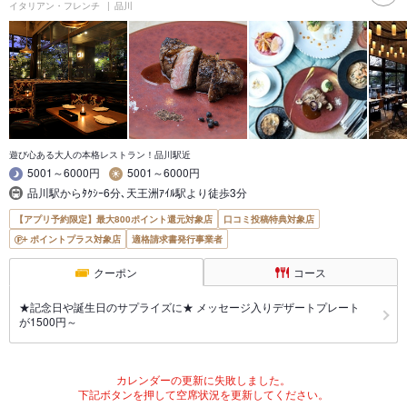
イタリアン・フレンチ
品川
遊び心ある大人の本格レストラン！品川駅近
5001～6000円
5001～6000円
品川駅からﾀｸｼｰ6分､天王洲ｱｲﾙ駅より徒歩3分
【アプリ予約限定】最大800ポイント還元対象店
口コミ投稿特典対象店
ポイントプラス対象店
適格請求書発行事業者
クーポン
コース
★記念日や誕生日のサプライズに★ メッセージ入りデザートプレート
が1500円～
カレンダーの更新に失敗しました。
下記ボタンを押して空席状況を更新してください。