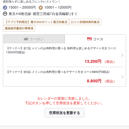
肩肘張らずに楽しめるフレンチレストラン！
15001～20000円
10001～12000円
東京ﾒﾄﾛ南北線･都営三田線｢白金高輪駅｣すぐ
【アプリ予約限定】最大350ポイント還元対象店
口コミ投稿特典対象店
適格請求書発行事業者
クーポン
コース
【ディナー】全7品 メインのお肉料理が選べる 魚料理も楽しめるデザート付きコース
13200円(税込)
13,200円
（税込）
【ディナー】全5品 メインのお肉料理が選べるデザート付きコース8800円(税込)
8,800円
（税込）
カレンダーの更新に失敗しました。
下記ボタンを押して空席状況を更新してください。
空席状況を更新する