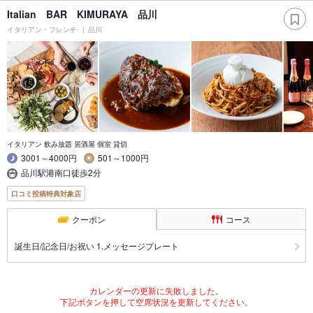
Italian BAR KIMURAYA 品川
イタリアン・フレンチ
品川
イタリアン 飲み放題 居酒屋 個室 貸切
3001～4000円
501～1000円
品川駅港南口徒歩2分
口コミ投稿特典対象店
クーポン
コース
誕生日/記念日/お祝い 1.メッセージプレート
カレンダーの更新に失敗しました。
下記ボタンを押して空席状況を更新してください。