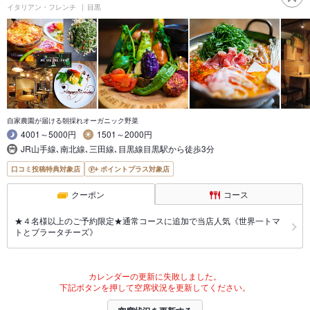
イタリアン・フレンチ
目黒
自家農園が届ける朝採れオーガニック野菜
4001～5000円
1501～2000円
JR山手線､南北線､三田線､目黒線目黒駅から徒歩3分
口コミ投稿特典対象店
ポイントプラス対象店
クーポン
コース
★４名様以上のご予約限定★通常コースに追加で当店人気《世界一トマ
トとブラータチーズ》
カレンダーの更新に失敗しました。
下記ボタンを押して空席状況を更新してください。