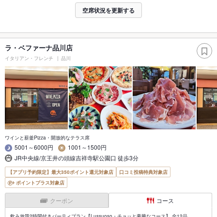
空席状況を更新する
ラ・ベファーナ品川店
イタリアン・フレンチ
品川
ワインと薪釜Pizza・開放的なテラス席
5001～6000円
1001～1500円
JR中央線/京王井の頭線吉祥寺駅公園口 徒歩3分
【アプリ予約限定】最大350ポイント還元対象店
口コミ投稿特典対象店
ポイントプラス対象店
クーポン
コース
飲み放題2時間付きパーティプラン【Lussuoso・チョッと豪華なコース】 全12品