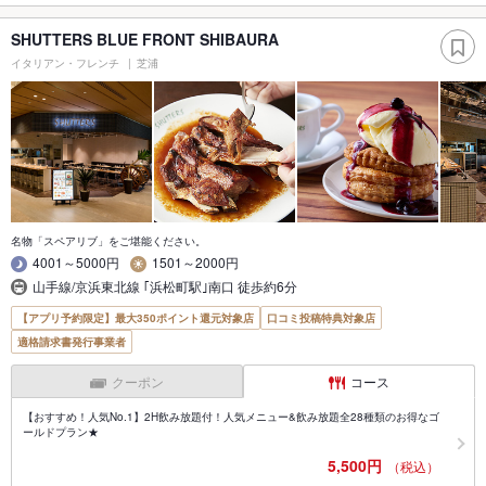
SHUTTERS BLUE FRONT SHIBAURA
イタリアン・フレンチ
芝浦
名物「スペアリブ」をご堪能ください。
4001～5000円
1501～2000円
山手線/京浜東北線 ｢浜松町駅｣南口 徒歩約6分
【アプリ予約限定】最大350ポイント還元対象店
口コミ投稿特典対象店
適格請求書発行事業者
クーポン
コース
【おすすめ！人気No.1】2H飲み放題付！人気メニュー&飲み放題全28種類のお得なゴ
ールドプラン★
5,500円
（税込）