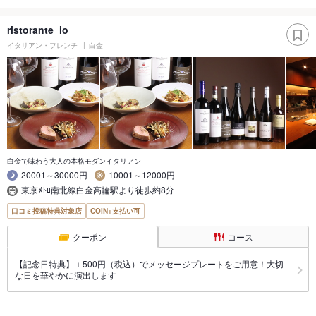
ristorante io
イタリアン・フレンチ
白金
白金で味わう大人の本格モダンイタリアン
20001～30000円
10001～12000円
東京ﾒﾄﾛ南北線白金高輪駅より徒歩約8分
口コミ投稿特典対象店
COIN+支払い可
クーポン
コース
【記念日特典】＋500円（税込）でメッセージプレートをご用意！大切
な日を華やかに演出します