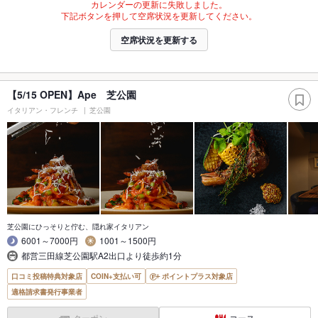
カレンダーの更新に失敗しました。
下記ボタンを押して空席状況を更新してください。
空席状況を更新する
【5/15 OPEN】Ape 芝公園
イタリアン・フレンチ
芝公園
芝公園にひっそりと佇む、隠れ家イタリアン
6001～7000円
1001～1500円
都営三田線芝公園駅A2出口より徒歩約1分
口コミ投稿特典対象店
COIN+支払い可
ポイントプラス対象店
適格請求書発行事業者
クーポン
コース