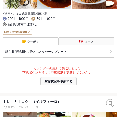
イタリアン 飲み放題 居酒屋 個室 貸切
3001～4000円
501～1000円
品川駅港南口徒歩2分
口コミ投稿特典対象店
クーポン
コース
誕生日/記念日/お祝い 1.メッセージプレート
カレンダーの更新に失敗しました。
下記ボタンを押して空席状況を更新してください。
空席状況を更新する
ＩＬ ＦＩＬＯ （イルフィーロ）
イタリアン・フレンチ
田町