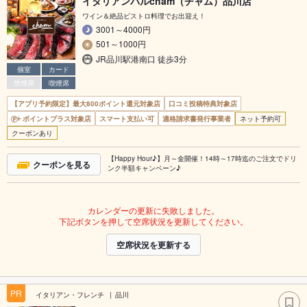
イタリアンバルcham（チャム）品川店
ワイン＆絶品ビストロ料理でお出迎え！
3001～4000円
501～1000円
JR品川駅港南口 徒歩3分
個室
カード
禁煙席
喫煙席
【アプリ予約限定】最大800ポイント還元対象店
口コミ投稿特典対象店
ポイントプラス対象店
スマート支払い可
適格請求書発行事業者
ネット予約可
クーポンあり
【Happy Hour♪】月～金開催！14時～17時迄のご注文でドリ
クーポンを見る
ンク半額キャンペーン♪
カレンダーの更新に失敗しました。
下記ボタンを押して空席状況を更新してください。
空席状況を更新する
PR
イタリアン・フレンチ
品川