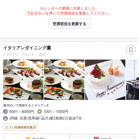
カレンダーの更新に失敗しました。
下記ボタンを押して空席状況を更新してください。
空席状況を更新する
イタリアンダイニング鷹
イタリアン・フレンチ
品川
運河沿いで堪能するイタリアン♪
5001～6000円
1001～1500円
JR線･京急/浅草線｢品川｣駅(港南口):徒歩7分
口コミ投稿特典対象店
クーポン
コース