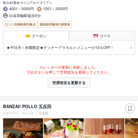
飲み会/宴会/カジュアル/イタリアン
4001～5000円
1501～2000円
白金高輪駅徒歩5分
口コミ投稿特典対象店
適格請求書発行事業者
クーポン
コース
★平日月～木曜限定★ディナーアラカルトメニューが10％OFF！
カレンダーの更新に失敗しました。
下記ボタンを押して空席状況を更新してください。
空席状況を更新する
BANZAI! POLLO 五反田
イタリアン・フレンチ
五反田