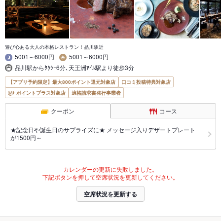
遊び心ある大人の本格レストラン！品川駅近
5001～6000円
5001～6000円
品川駅からﾀｸｼｰ6分､天王洲ｱｲﾙ駅より徒歩3分
【アプリ予約限定】最大800ポイント還元対象店
口コミ投稿特典対象店
ポイントプラス対象店
適格請求書発行事業者
クーポン
コース
★記念日や誕生日のサプライズに★ メッセージ入りデザートプレート
が1500円～
カレンダーの更新に失敗しました。
下記ボタンを押して空席状況を更新してください。
空席状況を更新する