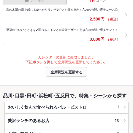
森の木漏れ日を感じるゆったりランチ♪心とお腹を満たすApeの特製ご褒美コース◎
2,500円
（税込）
至福の甘いひとときを♪選べるメインと自家製デザート付きApe特製ご褒美ランチ！
3,000円
（税込）
カレンダーの更新に失敗しました。
下記ボタンを押して空席状況を更新してください。
空席状況を更新する
品川･目黒･田町･浜松町･五反田で、特集・シーンから探す
1
おいしく飲んで食べられるバル・ビストロ
10
贅沢ランチのあるお店