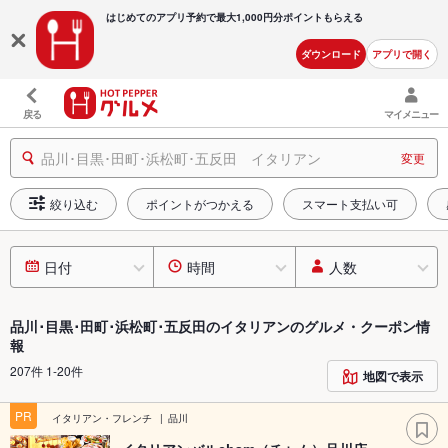
はじめてのアプリ予約で最大
1,000円分ポイントもらえる
ダウンロード
アプリで開く
戻る
マイメニュー
品川･目黒･田町･浜松町･五反田 イタリアン
変更
絞り込む
ポイントがつかえる
スマート支払い可
日付
時間
人数
品川･目黒･田町･浜松町･五反田のイタリアンのグルメ・クーポン情
報
207件 1-20件
地図で表示
PR
イタリアン・フレンチ
品川