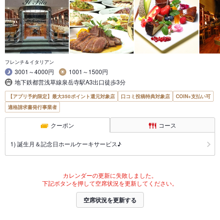
フレンチ＆イタリアン
3001～4000円
1001～1500円
地下鉄都営浅草線泉岳寺駅A3出口徒歩3分
【アプリ予約限定】最大350ポイント還元対象店
口コミ投稿特典対象店
COIN+支払い可
適格請求書発行事業者
クーポン
コース
1) 誕生月＆記念日ホールケーキサービス♪
カレンダーの更新に失敗しました。
下記ボタンを押して空席状況を更新してください。
空席状況を更新する