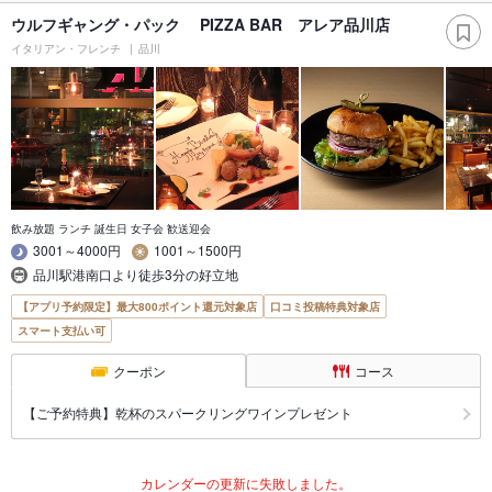
ウルフギャング・パック PIZZA BAR アレア品川店
イタリアン・フレンチ
品川
飲み放題 ランチ 誕生日 女子会 歓送迎会
3001～4000円
1001～1500円
品川駅港南口より徒歩3分の好立地
【アプリ予約限定】最大800ポイント還元対象店
口コミ投稿特典対象店
スマート支払い可
クーポン
コース
【ご予約特典】乾杯のスパークリングワインプレゼント
カレンダーの更新に失敗しました。