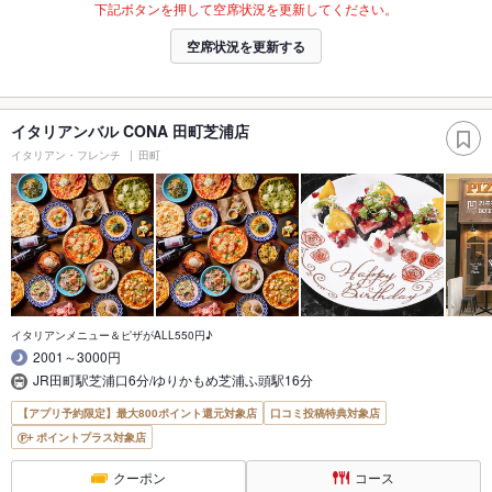
下記ボタンを押して空席状況を更新してください。
空席状況を更新する
イタリアンバル CONA 田町芝浦店
イタリアン・フレンチ
田町
イタリアンメニュー＆ピザがALL550円♪
2001～3000円
JR田町駅芝浦口6分/ゆりかもめ芝浦ふ頭駅16分
【アプリ予約限定】最大800ポイント還元対象店
口コミ投稿特典対象店
ポイントプラス対象店
クーポン
コース