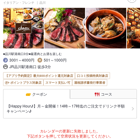
イタリアン・フレンチ
品川
■品川駅港南口3分■厳選肉とお酒を楽しむ
3001～4000円
501～1000円
JR品川駅港南口 徒歩3分
【アプリ予約限定】最大800ポイント還元対象店
口コミ投稿特典対象店
ポイントプラス対象店
スマート支払い可
適格請求書発行事業者
クーポン
コース
【Happy Hour♪】月～金開催！14時～17時迄のご注文でドリンク半額
キャンペーン♪
カレンダーの更新に失敗しました。
下記ボタンを押して空席状況を更新してください。