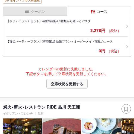
ポイントプラス対象店
クーポン
コース
【ホリデイランチセット】4種の前菜＆3種類から選べるパスタ
3,278円
（税込）
【貸切パーティープラン】3時間飲み放題プラン＋オーダーメイド感覚のコース
0円
（税込）
カレンダーの更新に失敗しました。
下記ボタンを押して空席状況を更新してください。
空席状況を更新する
炭火×薪火×レストラン RIDE 品川 天王洲
イタリアン・フレンチ
品川