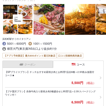
イタリアン・フレンチ
大門
浜松町駅すぐのイタリアン
5001～6000円
1001～1500円
都営大門(東京)駅A5出口より徒歩約1分
【アプリ予約限定】最大800ポイント還元対象店
口コミ投稿特典対象店
クーポン
コース
【SPプライスプラン】チッチおすすめ薪焼き肉とお料理7品全8種＋2.5h飲み放題付
コース★
5,500円
（税込）
【プチ贅沢プラン】赤身牛肉入り薪焼き肉3種盛合せと料理7品＋2.5hスパークリング
ワイン付！
6,500円
（税込）