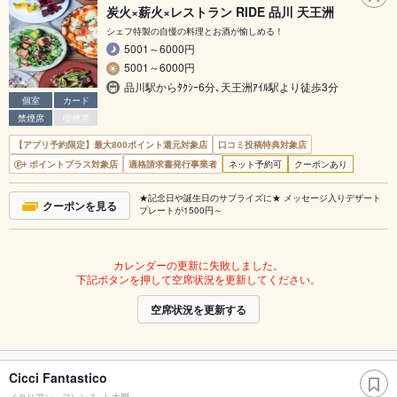
炭火×薪火×レストラン RIDE 品川 天王洲
シェフ特製の自慢の料理とお酒が愉しめる！
5001～6000円
5001～6000円
品川駅からﾀｸｼｰ6分､天王洲ｱｲﾙ駅より徒歩3分
個室
カード
禁煙席
喫煙席
【アプリ予約限定】最大800ポイント還元対象店
口コミ投稿特典対象店
ポイントプラス対象店
適格請求書発行事業者
ネット予約可
クーポンあり
★記念日や誕生日のサプライズに★ メッセージ入りデザート
クーポンを見る
プレートが1500円～
カレンダーの更新に失敗しました。
下記ボタンを押して空席状況を更新してください。
空席状況を更新する
Cicci Fantastico