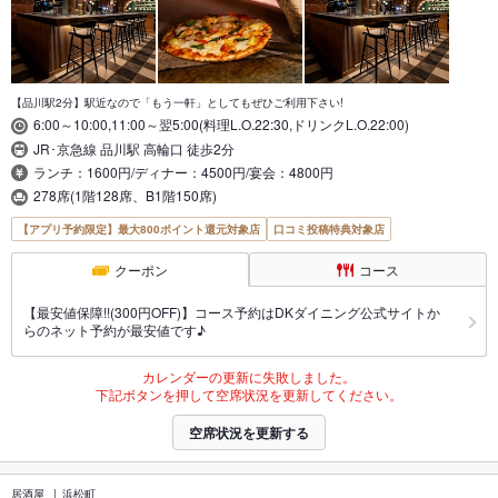
【品川駅2分】駅近なので「もう一軒」としてもぜひご利用下さい!
6:00～10:00,11:00～翌5:00(料理L.O.22:30,ドリンクL.O.22:00)
JR･京急線 品川駅 高輪口 徒歩2分
ランチ：1600円/ディナー：4500円/宴会：4800円
278席(1階128席、B1階150席)
【アプリ予約限定】最大800ポイント還元対象店
口コミ投稿特典対象店
クーポン
コース
【最安値保障!!(300円OFF)】コース予約はDKダイニング公式サイトか
らのネット予約が最安値です♪
カレンダーの更新に失敗しました。
下記ボタンを押して空席状況を更新してください。
空席状況を更新する
居酒屋
浜松町