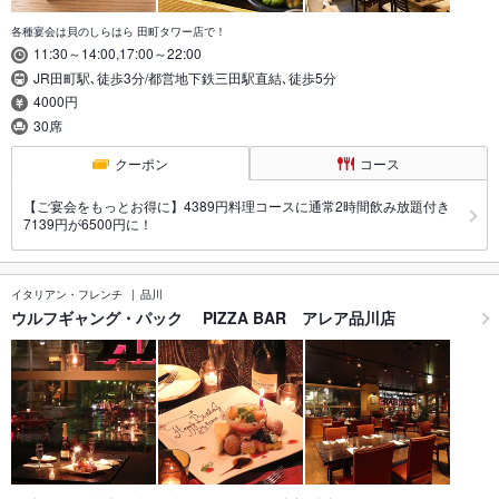
各種宴会は貝のしらはら 田町タワー店で！
11:30～14:00,17:00～22:00
JR田町駅､徒歩3分/都営地下鉄三田駅直結､徒歩5分
4000円
30席
クーポン
コース
【ご宴会をもっとお得に】4389円料理コースに通常2時間飲み放題付き
7139円が6500円に！
イタリアン・フレンチ
品川
ウルフギャング・パック PIZZA BAR アレア品川店