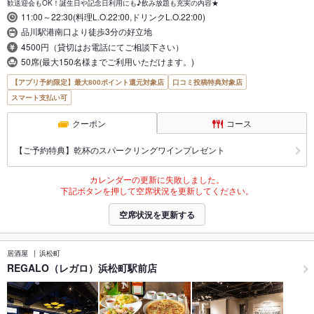
歓送迎会もOK！誕生日や記念日利用にも♪飲み放題も充実の内容★
11:00～22:30(料理L.O.22:00,ドリンクL.O.22:00)
品川駅港南口より徒歩3分の好立地
4500円（貸切はお電話にてご相談下さい）
50席(最大150名様までご利用いただけます。)
【アプリ予約限定】最大800ポイント還元対象店
口コミ投稿特典対象店
スマート支払い可
クーポン
コース
【ご予約特典】乾杯のスパークリングワインプレゼント
カレンダーの更新に失敗しました。
下記ボタンを押して空席状況を更新してください。
空席状況を更新する
居酒屋
浜松町
REGALO（レガロ）浜松町駅前店