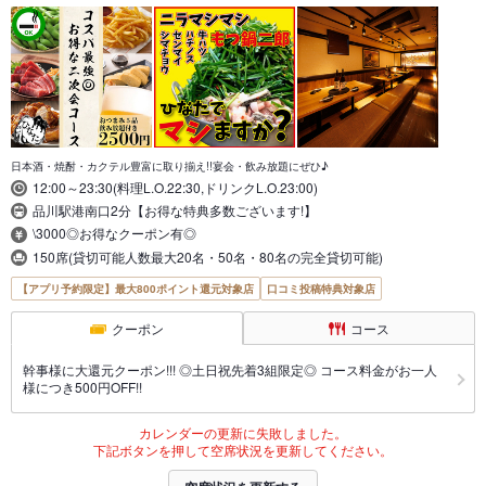
日本酒・焼酎・カクテル豊富に取り揃え!!宴会・飲み放題にぜひ♪
12:00～23:30(料理L.O.22:30,ドリンクL.O.23:00)
品川駅港南口2分【お得な特典多数ございます!】
\3000◎お得なクーポン有◎
150席(貸切可能人数最大20名・50名・80名の完全貸切可能)
【アプリ予約限定】最大800ポイント還元対象店
口コミ投稿特典対象店
クーポン
コース
幹事様に大還元クーポン!!! ◎土日祝先着3組限定◎ コース料金がお一人
様につき500円OFF!!
カレンダーの更新に失敗しました。
下記ボタンを押して空席状況を更新してください。