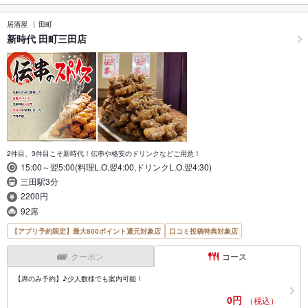
居酒屋
田町
新時代 田町三田店
2件目、3件目こそ新時代！伝串や格安のドリンクなどご用意！
15:00～翌5:00(料理L.O.翌4:00,ドリンクL.O.翌4:30)
三田駅3分
2200円
92席
【アプリ予約限定】最大800ポイント還元対象店
口コミ投稿特典対象店
クーポン
コース
【席のみ予約】♪少人数様でも案内可能！
0円
（税込）