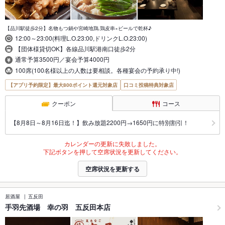
【品川駅徒歩2分】名物もつ鍋や宮崎地鶏.鶏皮串×ビールで乾杯♪
12:00～23:00(料理L.O.23:00,ドリンクL.O.23:00)
【団体様貸切OK】各線品川駅港南口徒歩2分
通常予算3500円／宴会予算4000円
100席(100名様以上の人数は要相談。各種宴会の予約承り中!)
【アプリ予約限定】最大800ポイント還元対象店
口コミ投稿特典対象店
クーポン
コース
【8月8日～8月16日迄！】飲み放題2200円→1650円に特別割引！
カレンダーの更新に失敗しました。
下記ボタンを押して空席状況を更新してください。
空席状況を更新する
居酒屋
五反田
手羽先酒場 幸の羽 五反田本店