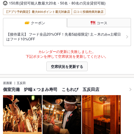
150席(貸切可能人数最大20名・50名・80名の完全貸切可能)
【アプリ予約限定】最大800ポイント還元対象店
口コミ投稿特典対象店
クーポン
コース
【接待還元】 フード全品20%OFF！先着5組様限定! 土～木のみ※土曜日
はフード10%OFF
カレンダーの更新に失敗しました。
下記ボタンを押して空席状況を更新してください。
空席状況を更新する
居酒屋
五反田
個室完備 炉端ｘつまみ寿司 こもれび 五反田店