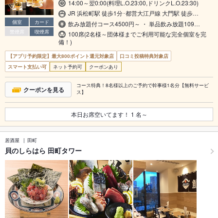
14:00～翌0:00(料理L.O.23:00,ドリンクL.O.23:30)
JR 浜松町駅 徒歩1分･都営大江戸線 大門駅 徒歩…
個室
カード
飲み放題付コース4500円～ ・ 単品飲み放題109…
禁煙席
喫煙席
100席(2名様～団体様までご利用可能な完全個室を完
備！)
【アプリ予約限定】最大800ポイント還元対象店
口コミ投稿特典対象店
スマート支払い可
ネット予約可
クーポンあり
コース特典！8名様以上のご予約で幹事様1名分【無料サービ
クーポンを見る
ス】
本日お席空いてます！
1
名～
居酒屋
田町
貝のしらはら 田町タワー