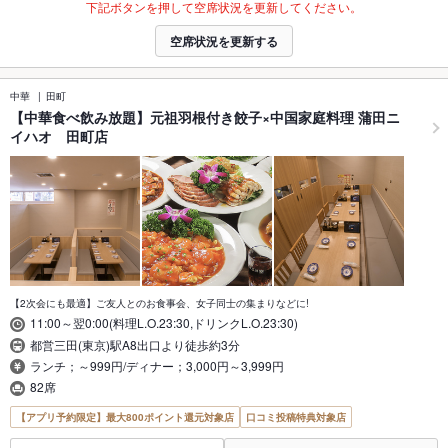
下記ボタンを押して空席状況を更新してください。
空席状況を更新する
中華
田町
【中華食べ飲み放題】元祖羽根付き餃子×中国家庭料理 蒲田ニ
イハオ 田町店
【2次会にも最適】ご友人とのお食事会、女子同士の集まりなどに!
11:00～翌0:00(料理L.O.23:30,ドリンクL.O.23:30)
都営三田(東京)駅A8出口より徒歩約3分
ランチ；～999円/ディナー；3,000円～3,999円
82席
【アプリ予約限定】最大800ポイント還元対象店
口コミ投稿特典対象店