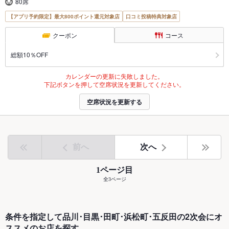
80席
【アプリ予約限定】最大800ポイント還元対象店
口コミ投稿特典対象店
クーポン
コース
総額10％OFF
カレンダーの更新に失敗しました。
下記ボタンを押して空席状況を更新してください。
空席状況を更新する
前へ
次へ
1ページ目
全3ページ
条件を指定して品川･目黒･田町･浜松町･五反田の2次会にオ
ススメのお店を探す