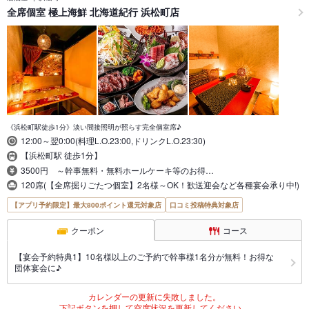
全席個室 極上海鮮 北海道紀行 浜松町店
《浜松町駅徒歩1分》淡い間接照明が照らす完全個室席♪
12:00～翌0:00(料理L.O.23:00,ドリンクL.O.23:30)
【浜松町駅 徒歩1分】
3500円 ～幹事無料・無料ホールケーキ等のお得…
120席(【全席掘りごたつ個室】2名様～OK！歓送迎会など各種宴会承り中!)
【アプリ予約限定】最大800ポイント還元対象店
口コミ投稿特典対象店
クーポン
コース
【宴会予約特典1】10名様以上のご予約で幹事様1名分が無料！お得な
団体宴会に♪
カレンダーの更新に失敗しました。
下記ボタンを押して空席状況を更新してください。