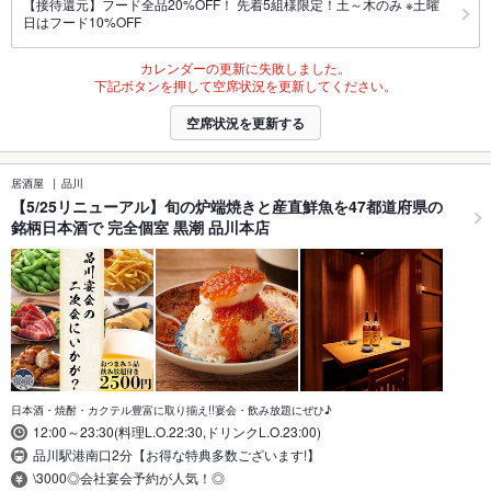
【接待還元】フード全品20%OFF！ 先着5組様限定！土～木のみ ※土曜
日はフード10%OFF
カレンダーの更新に失敗しました。
下記ボタンを押して空席状況を更新してください。
空席状況を更新する
居酒屋
品川
【5/25リニューアル】旬の炉端焼きと産直鮮魚を47都道府県の
銘柄日本酒で 完全個室 黒潮 品川本店
日本酒・焼酎・カクテル豊富に取り揃え!!宴会・飲み放題にぜひ♪
12:00～23:30(料理L.O.22:30,ドリンクL.O.23:00)
品川駅港南口2分【お得な特典多数ございます!】
\3000◎会社宴会予約が人気！◎