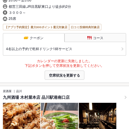
都営三田線,JR目黒駅東口より徒歩約2分
３０００～
25席
【アプリ予約限定】最大800ポイント還元対象店
口コミ投稿特典対象店
クーポン
コース
4名以上の予約で乾杯ドリンク1杯サービス
カレンダーの更新に失敗しました。
下記ボタンを押して空席状況を更新してください。
空席状況を更新する
居酒屋
品川
九州酒場 木村屋本店 品川駅港南口店