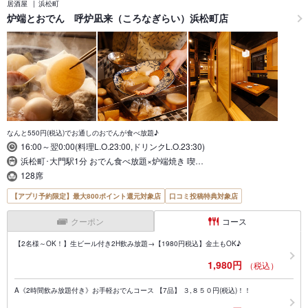
居酒屋
浜松町
炉端とおでん 呼炉凪来（ころなぎらい）浜松町店
なんと550円(税込)でお通しのおでんが食べ放題♪
16:00～翌0:00(料理L.O.23:00,ドリンクL.O.23:30)
浜松町･大門駅1分 おでん食べ放題×炉端焼き 喫…
128席
【アプリ予約限定】最大800ポイント還元対象店
口コミ投稿特典対象店
クーポン
コース
【2名様～OK！】生ビール付き2H飲み放題→【1980円税込】金土もOK♪
1,980円
（税込）
A《2時間飲み放題付き》お手軽おでんコース 【7品】 ３,８５０円(税込)！！