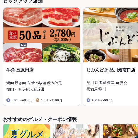
ピックアップ店舗
牛角 五反田店
じぶんどき 品川港南口店
焼肉 焼き肉 肉 食べ放題 飲み放題
品川 居酒屋 個室 肉 宴会
焼肉・ホルモン/五反田
居酒屋/品川
3001～4000円
1001～1500円
4001～5000円
おすすめのグルメ・クーポン情報