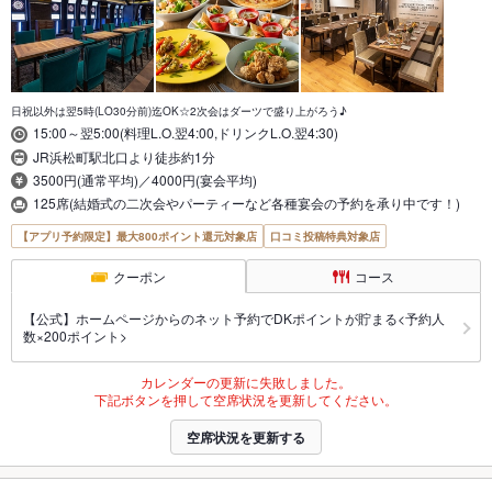
日祝以外は翌5時(LO30分前)迄OK☆2次会はダーツで盛り上がろう♪
15:00～翌5:00(料理L.O.翌4:00,ドリンクL.O.翌4:30)
JR浜松町駅北口より徒歩約1分
3500円(通常平均)／4000円(宴会平均)
125席(結婚式の二次会やパーティーなど各種宴会の予約を承り中です！)
【アプリ予約限定】最大800ポイント還元対象店
口コミ投稿特典対象店
クーポン
コース
【公式】ホームページからのネット予約でDKポイントが貯まる<予約人
数×200ポイント>
カレンダーの更新に失敗しました。
下記ボタンを押して空席状況を更新してください。
空席状況を更新する