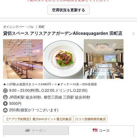
空席状況を更新する
ダイニングバー・バル
田町
貸切スペース アリスアクアガーデンAliceaquagarden 田町店
★☆2H飲み放題付きコース3480円～☆★ディナー10名～250名個室
9:00～23:00(料理L.O.22:00,ドリンクL.O.22:00)
JR田町駅 徒歩30秒､ 都営三田線 三田駅 徒歩30秒
5000円
250席(個室が７つございます)
【アプリ予約限定】最大800ポイント還元対象店
口コミ投稿特典対象店
クーポン
コース