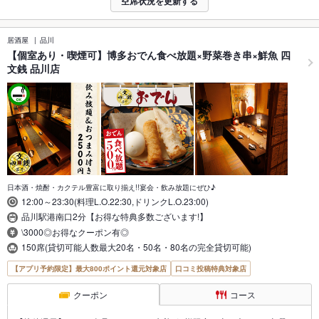
空席状況を更新する
居酒屋
品川
【個室あり・喫煙可】博多おでん食べ放題×野菜巻き串×鮮魚 四
文銭 品川店
日本酒・焼酎・カクテル豊富に取り揃え!!宴会・飲み放題にぜひ♪
12:00～23:30(料理L.O.22:30,ドリンクL.O.23:00)
品川駅港南口2分【お得な特典多数ございます!】
\3000◎お得なクーポン有◎
150席(貸切可能人数最大20名・50名・80名の完全貸切可能)
【アプリ予約限定】最大800ポイント還元対象店
口コミ投稿特典対象店
クーポン
コース