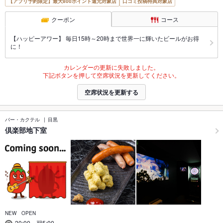
【アプリ予約限定】最大800ポイント還元対象店
口コミ投稿特典対象店
クーポン
コース
【ハッピーアワー】 毎日15時～20時まで世界一に輝いたビールがお得
に！
カレンダーの更新に失敗しました。
下記ボタンを押して空席状況を更新してください。
空席状況を更新する
バー・カクテル
目黒
倶楽部地下室
NEW OPEN
20:00～翌5:00