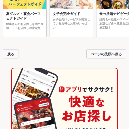
夏グルメ・宴会パーフ
女子会完全ガイド
食べ放題ナビゲー
ェクトガイド
女子会向けサービスが充実し
焼肉食べ放題やスイー
ているお得なお店がいっぱ
放題など食べ放題お店
幹事さんのお店探しを強力サ
い！
決定版！
ポート！お店探しの決定版！
戻る
ページの先頭へ戻る