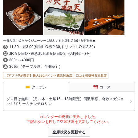
一番人気！柔らかくジューシーな味わいをお楽しみ頂ける手羽先★
11:30～翌3:00(料理L.O.翌2:30,ドリンクL.O.翌2:30)
JR五反田駅･東急池上線五反田駅から徒歩2～3分
3001～4000円
30席(（テーブル席、半個室）)
【アプリ予約限定】最大350ポイント還元対象店
口コミ投稿特典対象店
クーポン
コース
ゾロ目は無料! 【月～木・土曜16～18時限定】偶数半額、奇数メガジョ
ッキ!ドリームチンチロリン
カレンダーの更新に失敗しました。
下記ボタンを押して空席状況を更新してください。
空席状況を更新する