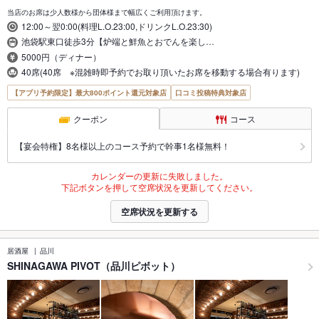
当店のお席は少人数様から団体様まで幅広くご利用頂けます。
12:00～翌0:00(料理L.O.23:00,ドリンクL.O.23:30)
池袋駅東口徒歩3分【炉端と鮮魚とおでんを楽し…
5000円（ディナー）
40席(40席 ※混雑時即予約でお取り頂いたお席を移動する場合有ります)
【アプリ予約限定】最大800ポイント還元対象店
口コミ投稿特典対象店
クーポン
コース
【宴会特権】8名様以上のコース予約で幹事1名様無料！
カレンダーの更新に失敗しました。
下記ボタンを押して空席状況を更新してください。
空席状況を更新する
居酒屋
品川
SHINAGAWA PIVOT（品川ピボット）