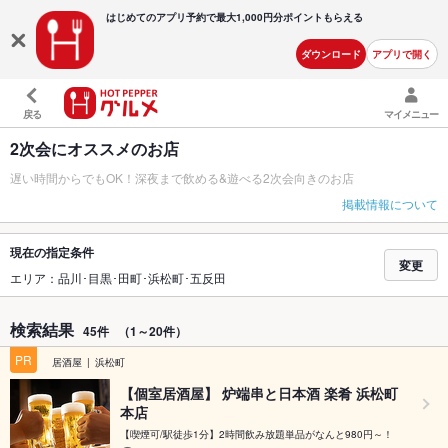
はじめてのアプリ予約で最大
1,000円分ポイントもらえる
ダウンロード
アプリで開く
戻る
マイメニュー
2次会にオススメのお店
遅い時間からでもOK！深夜まで飲める&遊べる2次会向きのお店
掲載情報について
現在の指定条件
変更
エリア：品川･目黒･田町･浜松町･五反田
検索結果
45件
（1～20件）
PR
居酒屋
浜松町
【個室居酒屋】 炉端串と日本酒 楽肴 浜松町
本店
【喫煙可/駅徒歩1分】2時間飲み放題単品がなんと980円～！