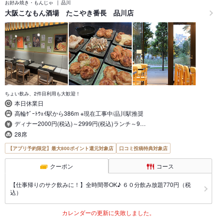
お好み焼き・もんじゃ
品川
大阪こなもん酒場 たこやき番長 品川店
ちょい飲み、2件目利用も大歓迎！
本日休業日
高輪ｹﾞｰﾄｳｪｲ駅から386m ※現在工事中/品川駅推奨
ディナー2000円(税込)～2999円(税込)ランチ～9…
28席
【アプリ予約限定】最大800ポイント還元対象店
口コミ投稿特典対象店
クーポン
コース
【仕事帰りのサク飲みに！】全時間帯OK♪ ６０分飲み放題770円（税
込）
カレンダーの更新に失敗しました。