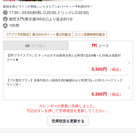
薪焼き肉とワインが美味しいイタリアン♪パーティー予約受付中！
17:30～23:00(料理L.O.22:00,ドリンクL.O.22:00)
都営大門(東京)駅A5出口より徒歩約1分
100席
【アプリ予約限定】最大800ポイント還元対象店
口コミ投稿特典対象店
クーポン
コース
【SPプライスプラン】チッチおすすめ薪焼き肉とお料理7品全8種＋2.5h飲み放題付
コース★
5,500円
（税込）
【プチ贅沢プラン】赤身牛肉入り薪焼き肉3種盛合せと料理7品＋2.5hスパークリング
ワイン付！
6,500円
（税込）
カレンダーの更新に失敗しました。
下記ボタンを押して空席状況を更新してください。
空席状況を更新する