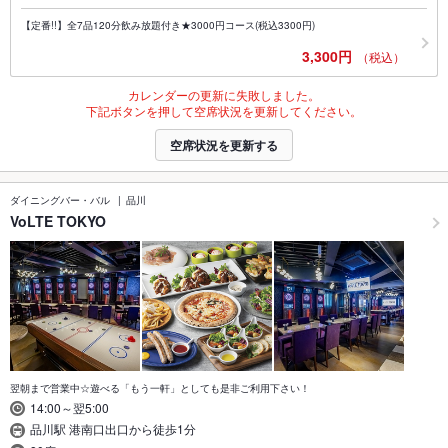
【定番!!】全7品120分飲み放題付き★3000円コース(税込3300円)
3,300円
（税込）
カレンダーの更新に失敗しました。
下記ボタンを押して空席状況を更新してください。
空席状況を更新する
ダイニングバー・バル
品川
VoLTE TOKYO
翌朝まで営業中☆遊べる「もう一軒」としても是非ご利用下さい！
14:00～翌5:00
品川駅 港南口出口から徒歩1分