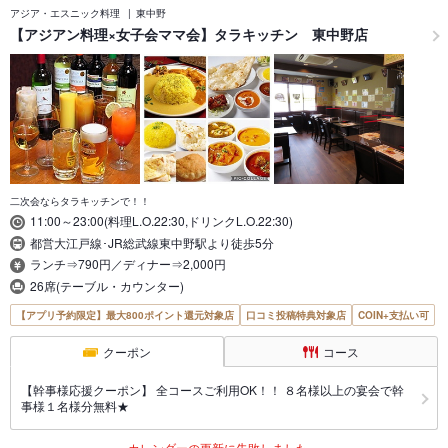
アジア・エスニック料理
東中野
【アジアン料理×女子会ママ会】タラキッチン 東中野店
二次会ならタラキッチンで！！
11:00～23:00(料理L.O.22:30,ドリンクL.O.22:30)
都営大江戸線･JR総武線東中野駅より徒歩5分
ランチ⇒790円／ディナー⇒2,000円
26席(テーブル・カウンター)
【アプリ予約限定】最大800ポイント還元対象店
口コミ投稿特典対象店
COIN+支払い可
クーポン
コース
【幹事様応援クーポン】 全コースご利用OK！！ ８名様以上の宴会で幹
事様１名様分無料★
カレンダーの更新に失敗しました。