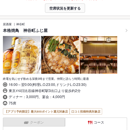
空席状況を更新する
居酒屋
神谷町
本格焼鳥 神谷町ふじ屋
終電を気にせず飲める深夜0時まで営業。仲間と語らう時間に最適
16:00～翌0:00(料理L.O.23:00,ドリンクL.O.23:30)
東京ﾒﾄﾛ日比谷線神谷町駅3出口より徒歩約2分
ディナー：3,000円、宴会：4,000円
75席
【アプリ予約限定】最大800ポイント還元対象店
口コミ投稿特典対象店
クーポン
コース