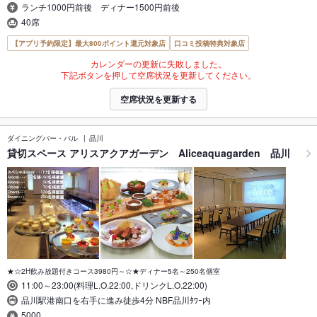
ランチ1000円前後 ディナー1500円前後
40席
【アプリ予約限定】最大800ポイント還元対象店
口コミ投稿特典対象店
カレンダーの更新に失敗しました。
下記ボタンを押して空席状況を更新してください。
空席状況を更新する
ダイニングバー・バル
品川
貸切スペース アリスアクアガーデン Aliceaquagarden 品川
★☆2H飲み放題付きコース3980円～☆★ディナー5名～250名個室
11:00～23:00(料理L.O.22:00,ドリンクL.O.22:00)
品川駅港南口を右手に進み徒歩4分 NBF品川ﾀﾜｰ内
5000