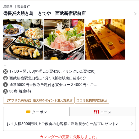
居酒屋
歌舞伎町
備長炭火焼き鳥 きてや 西武新宿駅前店
～
17:00～翌5:00(料理L.O.翌4:30,ドリンクL.O.翌4:30)
西武新宿駅北口徒歩1分/JR新宿駅東口徒歩6分
通常5000円☆飲み放題付き宴会コース4000円～ご…
36席(着席時)
【アプリ予約限定】最大800ポイント還元対象店
口コミ投稿特典対象店
クーポン
コース
お１人様3000円以上ご飲食のお客様に料理長から一品プレゼント♪
カレンダーの更新に失敗しました。