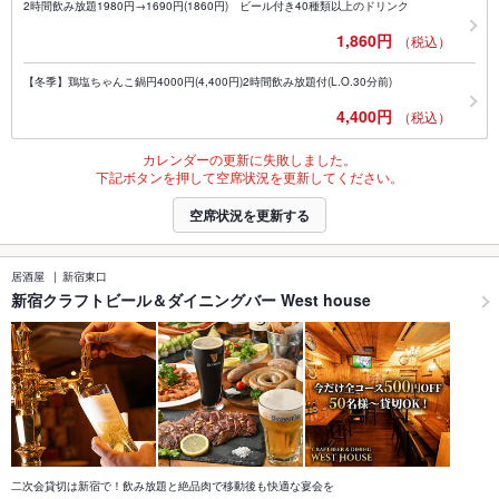
2時間飲み放題1980円→1690円(1860円) ビール付き40種類以上のドリンク
1,860円
（税込）
【冬季】鶏塩ちゃんこ鍋円4000円(4,400円)2時間飲み放題付(L.O.30分前)
4,400円
（税込）
カレンダーの更新に失敗しました。
下記ボタンを押して空席状況を更新してください。
空席状況を更新する
居酒屋
新宿東口
新宿クラフトビール＆ダイニングバー West house
二次会貸切は新宿で！飲み放題と絶品肉で移動後も快適な宴会を