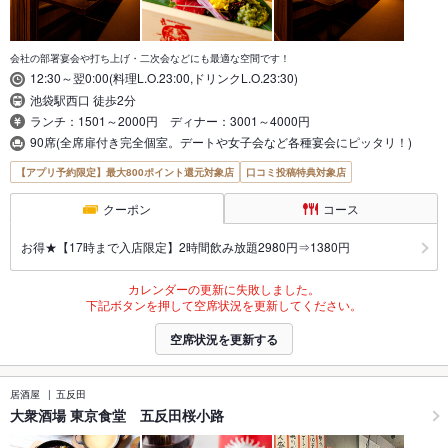
会社の部署宴会や打ち上げ・二次会などにも最適な空間です！
12:30～翌0:00(料理L.O.23:00,ドリンクL.O.23:30)
池袋駅西口 徒歩2分
ランチ：1501～2000円 ディナー：3001～4000円
90席(全席扉付き完全個室。デートや女子会など各種宴会にピッタリ！)
【アプリ予約限定】最大800ポイント還元対象店
口コミ投稿特典対象店
クーポン
コース
お得★【17時まで入店限定】2時間飲み放題2980円⇒1380円
カレンダーの更新に失敗しました。
下記ボタンを押して空席状況を更新してください。
空席状況を更新する
居酒屋
五反田
大衆酒場 東京食堂 五反田桜小路