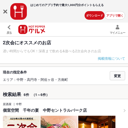
はじめてのアプリ予約で最大
1,000円分ポイントもらえる
ダウンロード
アプリで開く
戻る
マイメニュー
2次会にオススメのお店
遅い時間からでもOK！深夜まで飲める&遊べる2次会向きのお店
掲載情報について
現在の指定条件
変更
エリア：中野・高円寺・阿佐ヶ谷・方南町
検索結果
6件
（1～6件）
居酒屋
中野
個室空間 千年の宴 中野セントラルパーク店