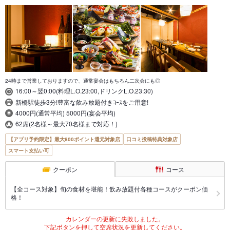
24時まで営業しておりますので、通常宴会はもちろん二次会にも◎
16:00～翌0:00(料理L.O.23:00,ドリンクL.O.23:30)
新橋駅徒歩3分!豊富な飲み放題付きｺｰｽをご用意!
4000円(通常平均) 5000円(宴会平均)
62席(2名様～最大70名様まで対応！)
【アプリ予約限定】最大800ポイント還元対象店
口コミ投稿特典対象店
スマート支払い可
クーポン
コース
【全コース対象】旬の食材を堪能！飲み放題付各種コースがクーポン価
格！
カレンダーの更新に失敗しました。
下記ボタンを押して空席状況を更新してください。