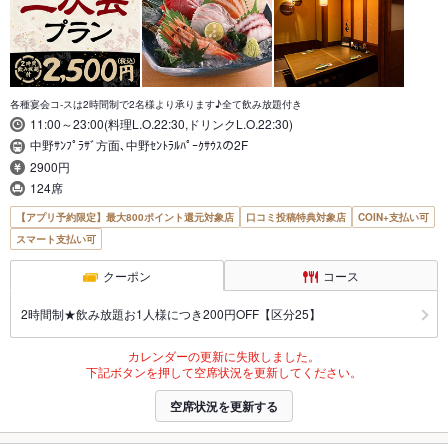
各種宴会コ-スは2時間制で2名様より承ります♪全て飲み放題付き
11:00～23:00(料理L.O.22:30,ドリンクL.O.22:30)
中野ｻﾝﾌﾟﾗｻﾞ方面､中野ｾﾝﾄﾗﾙﾊﾟｰｸｻｳｽの2F
2900円
124席
【アプリ予約限定】最大800ポイント還元対象店
口コミ投稿特典対象店
COIN+支払い可
スマート支払い可
クーポン
コース
2時間制★飲み放題お1人様につき200円OFF【区分25】
カレンダーの更新に失敗しました。
下記ボタンを押して空席状況を更新してください。
空席状況を更新する