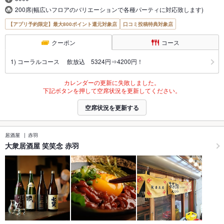
200席(幅広いフロアのバリエーションで各種パーティに対応致します)
【アプリ予約限定】最大800ポイント還元対象店
口コミ投稿特典対象店
クーポン
コース
1) コーラルコース 飲放込 5324円⇒4200円！
カレンダーの更新に失敗しました。
下記ボタンを押して空席状況を更新してください。
空席状況を更新する
居酒屋
赤羽
大衆居酒屋 笑笑念 赤羽