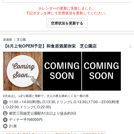
カレンダーの更新に失敗しました。
下記ボタンを押して空席状況を更新してください。
空席状況を更新する
居酒屋
芝公園
【8月上旬OPEN予定】和食居酒屋弥栄 芝公園店
2次会はしっぽり銘酒と海鮮で。大人の夜を締めくくる一着の席
11:00～14:00(料理L.O.13:30,ドリンクL.O.13:30),17:00～23:00(料理
L.O.22:00,ドリンクL.O.22:30)
都営三田線芝公園駅A1出口より徒歩約3分
ディナー平均6000円
21席