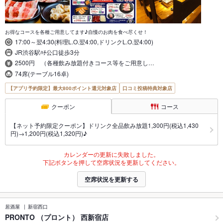
お得なコースを各種ご用意してます♪自慢のお肉を食べ尽くせ！
17:00～翌4:30(料理L.O.翌4:00,ドリンクL.O.翌4:00)
JR渋谷駅ﾊﾁ公口徒歩3分
2500円 （各種飲み放題付きコース等をご用意し…
74席(テーブル16卓)
【アプリ予約限定】最大800ポイント還元対象店
口コミ投稿特典対象店
クーポン
コース
【ネット予約限定クーポン】ドリンク全品飲み放題1,300円(税込1,430
円)→1,200円(税込1,320円)♪
カレンダーの更新に失敗しました。
下記ボタンを押して空席状況を更新してください。
空席状況を更新する
居酒屋
新宿西口
PRONTO （プロント） 西新宿店