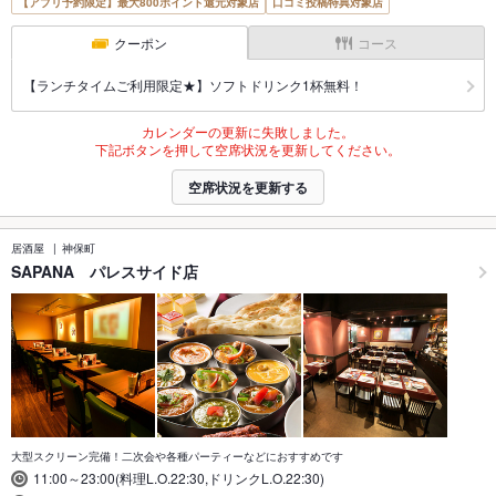
【アプリ予約限定】最大800ポイント還元対象店
口コミ投稿特典対象店
クーポン
コース
【ランチタイムご利用限定★】ソフトドリンク1杯無料！
カレンダーの更新に失敗しました。
下記ボタンを押して空席状況を更新してください。
空席状況を更新する
居酒屋
神保町
SAPANA パレスサイド店
大型スクリーン完備！二次会や各種パーティーなどにおすすめです
11:00～23:00(料理L.O.22:30,ドリンクL.O.22:30)