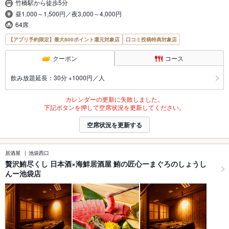
竹橋駅から徒歩5分
昼1,000～1,500円／夜3,000～4,000円
64席
【アプリ予約限定】最大800ポイント還元対象店
口コミ投稿特典対象店
クーポン
コース
飲み放題延長：30分 +1000円／人
カレンダーの更新に失敗しました。
下記ボタンを押して空席状況を更新してください。
空席状況を更新する
居酒屋
池袋西口
贅沢鮪尽くし 日本酒×海鮮居酒屋 鮪の匠心ーまぐろのしょうし
んー池袋店