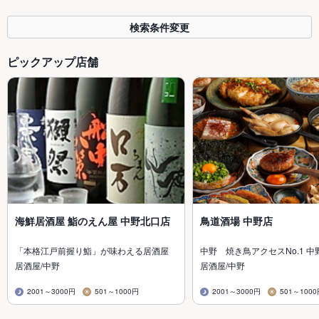
検索条件変更
ピックアップ店舗
海鮮居酒屋 鮨のえん屋 中野北口店
鳥道酒場 中野店
「本格江戸前握り鮨」が味わえる居酒屋
中野 焼き鳥アクセスNo.1 中
居酒屋/中野
居酒屋/中野
2001～3000円
501～1000円
2001～3000円
501～100