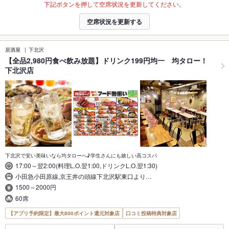
下記ボタンを押して空席状況を更新してください。
空席状況を更新する
居酒屋
下北沢
【全品2,980円食べ飲み放題】ドリンク199円均一 均タロー！
下北沢店
下北沢で安い美味いなら均タローへ♪学生さんにも嬉しい高コスパ
17:00～翌2:00(料理L.O.翌1:00,ドリンクL.O.翌1:30)
小田急小田原線,京王井の頭線下北沢駅東口より…
1500～2000円
60席
【アプリ予約限定】最大800ポイント還元対象店
口コミ投稿特典対象店