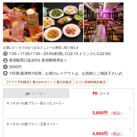
お酒にピッタリのおつまみメニューも豊富に取り揃え♪
7:00～17:29,17:30～23:00(料理L.O.22:15,ドリンクL.O.22:30)
新宿駅西口徒歩5分 新宿郵便局近く
2000円
100席(着席時100席。お席のレイアウトは、お気軽にご相談下さい♪)
【アプリ予約限定】最大800ポイント還元対象店
口コミ投稿特典対象店
クーポン
コース
キッサカバの宴プラン～呑んべえコース～
3,850円
（税込）
キッサカバの宴プラン～王道コース～
4,950円
（税込）