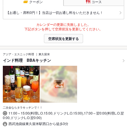
クーポン
コース
【お通し・席料0円！】当店は一切お通し料をいただきません！
カレンダーの更新に失敗しました。
下記ボタンを押して空席状況を更新してください。
空席状況を更新する
アジア・エスニック料理
東久留米
インド料理 BBAキッチン
二次会ならタラキッチンで！！
11:00～15:00(料理L.O.15:00,ドリンクL.O.15:00),17:00～翌0:00(料理L.O.翌
0:00,ドリンクL.O.翌0:00)
西武池袋線東久留米駅西口から徒歩3分