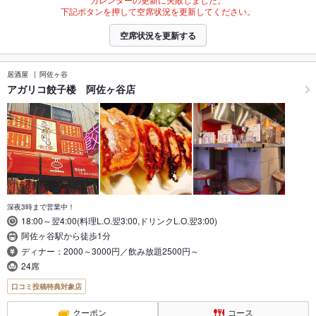
下記ボタンを押して空席状況を更新してください。
空席状況を更新する
居酒屋
阿佐ヶ谷
アガリコ餃子楼 阿佐ヶ谷店
深夜3時まで営業中！
18:00～翌4:00(料理L.O.翌3:00,ドリンクL.O.翌3:00)
阿佐ヶ谷駅から徒歩1分
ディナー：2000～3000円／飲み放題2500円～
24席
口コミ投稿特典対象店
クーポン
コース