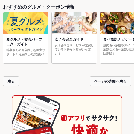
おすすめのグルメ・クーポン情報
夏グルメ・宴会パーフ
女子会完全ガイド
食べ放題ナビゲー
ェクトガイド
女子会向けサービスが充実し
焼肉食べ放題やスイー
ているお得なお店がいっぱ
放題など食べ放題お店
幹事さんのお店探しを強力サ
い！
決定版！
ポート！お店探しの決定版！
戻る
ページの先頭へ戻る