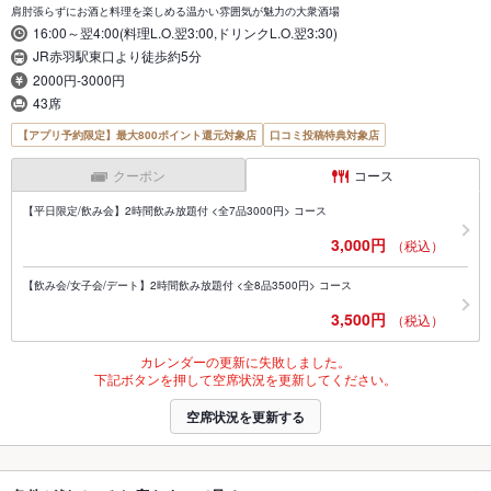
肩肘張らずにお酒と料理を楽しめる温かい雰囲気が魅力の大衆酒場
16:00～翌4:00(料理L.O.翌3:00,ドリンクL.O.翌3:30)
JR赤羽駅東口より徒歩約5分
2000円-3000円
43席
【アプリ予約限定】最大800ポイント還元対象店
口コミ投稿特典対象店
クーポン
コース
【平日限定/飲み会】2時間飲み放題付 <全7品3000円> コース
3,000円
（税込）
【飲み会/女子会/デート】2時間飲み放題付 <全8品3500円> コース
3,500円
（税込）
カレンダーの更新に失敗しました。
下記ボタンを押して空席状況を更新してください。
空席状況を更新する