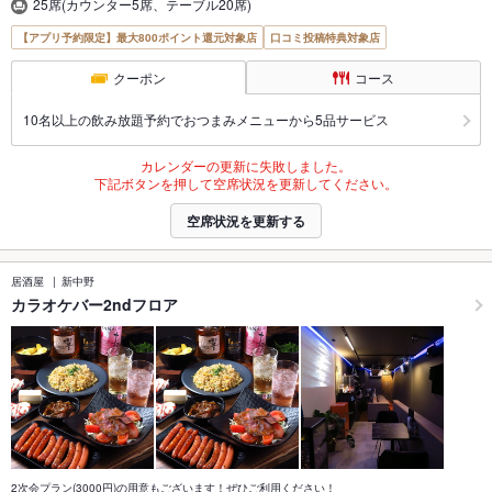
25席(カウンター5席、テーブル20席)
【アプリ予約限定】最大800ポイント還元対象店
口コミ投稿特典対象店
クーポン
コース
10名以上の飲み放題予約でおつまみメニューから5品サービス
カレンダーの更新に失敗しました。
下記ボタンを押して空席状況を更新してください。
空席状況を更新する
居酒屋
新中野
カラオケバー2ndフロア
2次会プラン(3000円)の用意もございます！ぜひご利用ください！