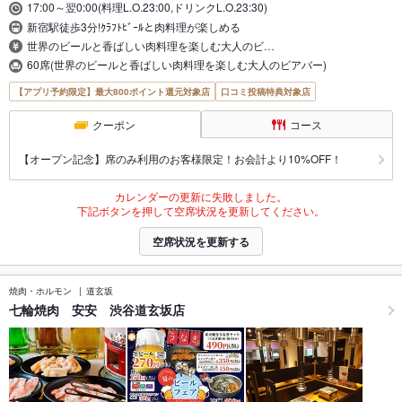
17:00～翌0:00(料理L.O.23:00,ドリンクL.O.23:30)
新宿駅徒歩3分!ｸﾗﾌﾄﾋﾞｰﾙと肉料理が楽しめる
世界のビールと香ばしい肉料理を楽しむ大人のビ…
60席(世界のビールと香ばしい肉料理を楽しむ大人のビアバー)
【アプリ予約限定】最大800ポイント還元対象店
口コミ投稿特典対象店
クーポン
コース
【オープン記念】席のみ利用のお客様限定！お会計より10%OFF！
カレンダーの更新に失敗しました。
下記ボタンを押して空席状況を更新してください。
空席状況を更新する
焼肉・ホルモン
道玄坂
七輪焼肉 安安 渋谷道玄坂店