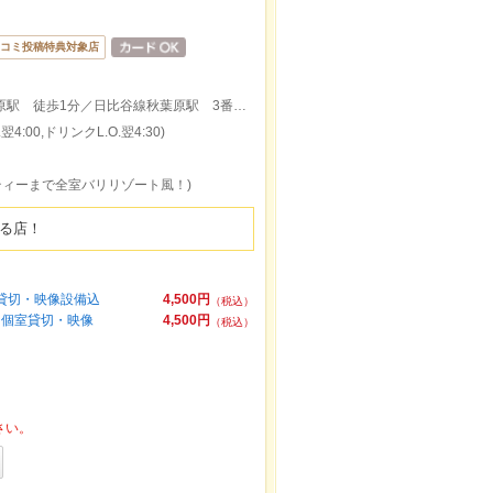
コミ投稿特典対象店
JR秋葉原駅 電気街口 徒歩45秒／TX秋葉原駅 徒歩1分／日比谷線秋葉原駅 3番出口徒歩3分/銀座線 末広町駅 徒歩5分
4:00,ドリンクL.O.翌4:30)
ーティーまで全室バリリゾート風！)
める店！
室貸切・映像設備込
4,500円
（税込）
放＋個室貸切・映像
4,500円
（税込）
さい。