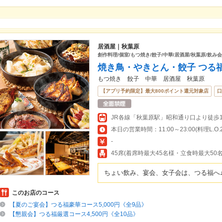
居酒屋｜秋葉原
創作料理/個室/もつ焼き/餃子/中華/居酒屋/秋葉原/飲み会
焼き鳥・やきとん・餃子 つる福 
もつ焼き 餃子 中華 居酒屋 秋葉原
【アプリ予約限定】最大800ポイント還元対象店
口
本日の営業時間：11:00～23:00(料理L.O.22
-
45席(着席時最大45名様・立食時最大50名
ちょい飲み、宴会、女子会は、つる福へ
このお店のコース
【夏のご宴会】つる福豪華コース5,000円《全9品》
【懇親会】つる福厳選コース4,500円《全10品》