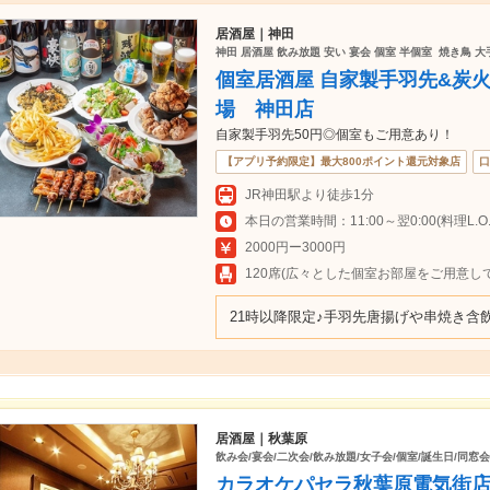
居酒屋｜神田
神田 居酒屋 飲み放題 安い 宴会 個室 半個室 焼き鳥 大
個室居酒屋 自家製手羽先&炭火
場 神田店
自家製手羽先50円◎個室もご用意あり！
【アプリ予約限定】最大800ポイント還元対象店
口
JR神田駅より徒歩1分
本日の営業時間：11:00～翌0:00(料理L.O.23
2000円ー3000円
120席(広々とした個室お部屋をご用意し
21時以降限定♪手羽先唐揚げや串焼き含飲
居酒屋｜秋葉原
飲み会/宴会/二次会/飲み放題/女子会/個室/誕生日/同窓
カラオケパセラ秋葉原電気街