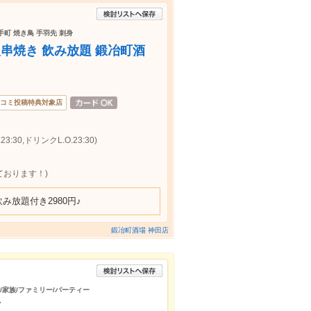
手町 焼き鳥 手羽先 刺身
串焼き 飲み放題 鍛冶町酒
コミ投稿特典対象店
:30,ドリンクL.O.23:30)
ております！)
み放題付き2980円♪
鍛冶町酒場 神田店
会/家族/ファミリー/パーティー
店