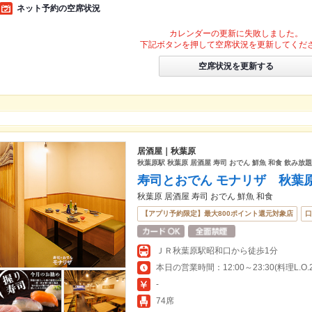
ネット予約の空席状況
カレンダーの更新に失敗しました。
下記ボタンを押して空席状況を更新してくだ
空席状況を更新する
居酒屋｜秋葉原
秋葉原駅 秋葉原 居酒屋 寿司 おでん 鮮魚 和食 飲み放題
寿司とおでん モナリザ 秋葉
秋葉原 居酒屋 寿司 おでん 鮮魚 和食
【アプリ予約限定】最大800ポイント還元対象店
口
ＪＲ秋葉原駅昭和口から徒歩1分
本日の営業時間：12:00～23:30(料理L.O.23
-
74席