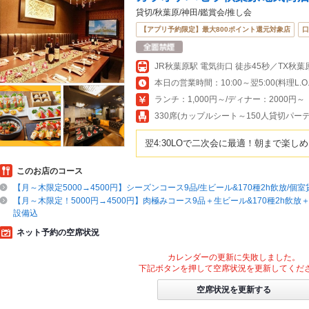
貸切/秋葉原/神田/鑑賞会/推し会
【アプリ予約限定】最大800ポイント還元対象店
口
本日の営業時間：10:00～翌5:00(料理L.O.翌
ランチ：1,000円～/ディナー：2000円～
330席(カップルシート～150人貸切パ
翌4:30LOで二次会に最適！朝まで楽し
このお店のコース
【月～木限定5000→4500円】シーズンコース9品/生ビール&170種2h飲放/個
【月～木限定！5000円→4500円】肉極みコース9品＋生ビール&170種2h飲
設備込
ネット予約の空席状況
カレンダーの更新に失敗しました。
下記ボタンを押して空席状況を更新してくだ
空席状況を更新する