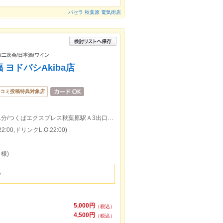
パセラ 秋葉原 電気街店
/二次会/日本酒/ワイン
ヨドバシAkiba店
コミ投稿特典対象店
JR各線「秋葉原駅」昭和通り口より徒歩1分/つくばエクスプレス秋葉原駅Ａ3出口より徒歩1分
:00,ドリンクL.O.22:00)
様)
♪
5,000円
（税込）
4,500円
（税込）