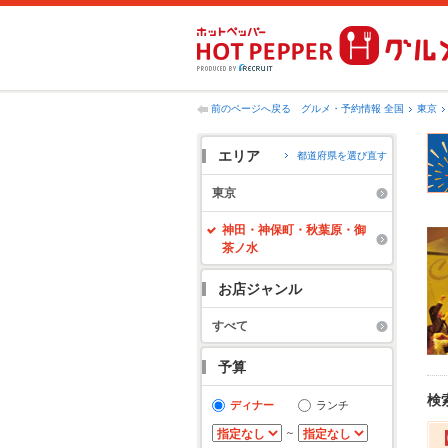
前のページへ戻る
グルメ・予約情報 全国
東京
エリア
都道府県を選び直す
東京
神田・神保町・秋葉原・御
茶ノ水
お店ジャンル
すべて
予算
検
ディナー
ランチ
～