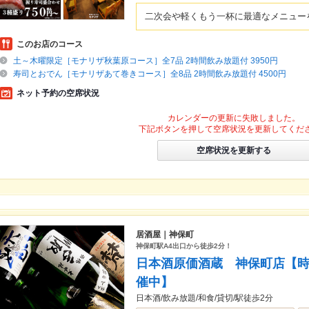
二次会や軽くもう一杯に最適なメニュー
このお店のコース
土～木曜限定［モナリザ秋葉原コース］全7品 2時間飲み放題付 3950円
寿司とおでん［モナリザあて巻きコース］全8品 2時間飲み放題付 4500円
ネット予約の空席状況
カレンダーの更新に失敗しました。
下記ボタンを押して空席状況を更新してくだ
空席状況を更新する
居酒屋｜神保町
神保町駅A4出口から徒歩2分！
日本酒原価酒蔵 神保町店【時間
催中】
日本酒/飲み放題/和食/貸切/駅徒歩2分