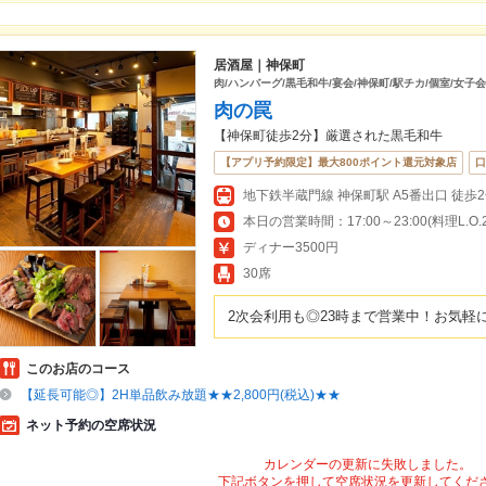
居酒屋｜神保町
肉/ハンバーグ/黒毛和牛/宴会/神保町/駅チカ/個室/女子
肉の罠
【神保町徒歩2分】厳選された黒毛和牛
【アプリ予約限定】最大800ポイント還元対象店
口
本日の営業時間：17:00～23:00(料理L.O.22
ディナー3500円
30席
2次会利用も◎23時まで営業中！お気軽
このお店のコース
【延長可能◎】2H単品飲み放題★★2,800円(税込)★★
ネット予約の空席状況
カレンダーの更新に失敗しました。
下記ボタンを押して空席状況を更新してくだ