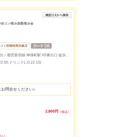
会/合コン/飲み放題/飲み会
コミ投稿特典対象店
地下鉄半蔵門線 神保町駅 A5番出口 徒歩2分／都営新宿線 神保町駅 A5番出口 徒歩2分
:00,ドリンクL.O.22:15)
にお問合せください♪
2,800円
（税込）
さい。