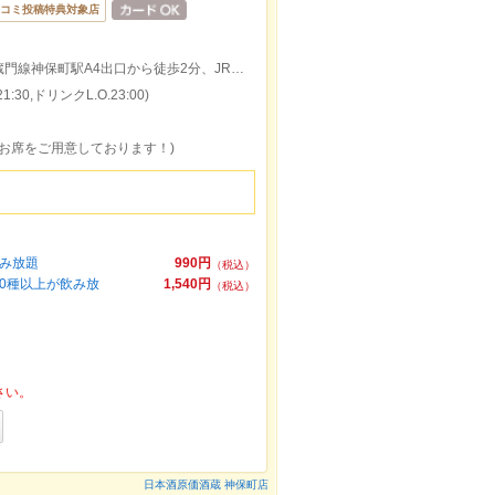
コミ投稿特典対象店
都営新宿線、都営三田線、東京メトロ半蔵門線神保町駅A4出口から徒歩2分、JR水道橋駅東口から徒歩6分、神保町駅から310m
:30,ドリンクL.O.23:00)
のお席をご用意しております！)
飲み放題
990円
（税込）
30種以上が飲み放
1,540円
（税込）
さい。
日本酒原価酒蔵 神保町店