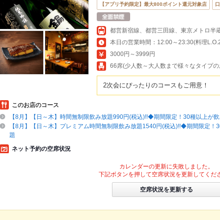
【アプリ予約限定】最大800ポイント還元対象店
口
本日の営業時間：12:00～23:30(料理L.O.21
3000円～3999円
66席(少人数～大人数まで様々なタイプ
2次会にぴったりのコースもご用意！
このお店のコース
【8月】【日～木】時間無制限飲み放題990円(税込)!!◆期間限定！30種以上が
【8月】【日～木】プレミアム時間無制限飲み放題1540円(税込)!!◆期間限定！
題
ネット予約の空席状況
カレンダーの更新に失敗しました。
下記ボタンを押して空席状況を更新してくだ
空席状況を更新する