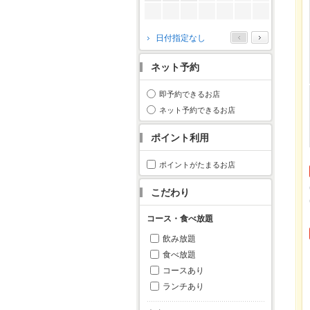
2026年10月
日付指定なし
月
火
水
木
金
土
日
ネット予約
1
2
3
4
5
6
7
8
9
10
11
即予約できるお店
12
13
14
15
16
17
18
ネット予約できるお店
19
20
21
22
23
24
25
ポイント利用
26
27
28
29
30
31
ポイントがたまるお店
こだわり
コース・食べ放題
飲み放題
食べ放題
コースあり
ランチあり