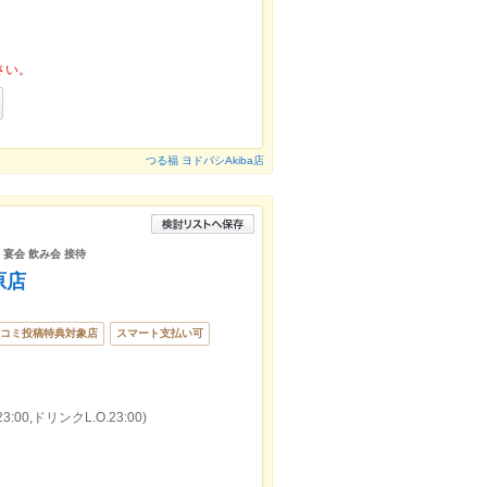
さい。
つる福 ヨドバシAkiba店
 宴会 飲み会 接待
原店
コミ投稿特典対象店
スマート支払い可
:00,ドリンクL.O.23:00)