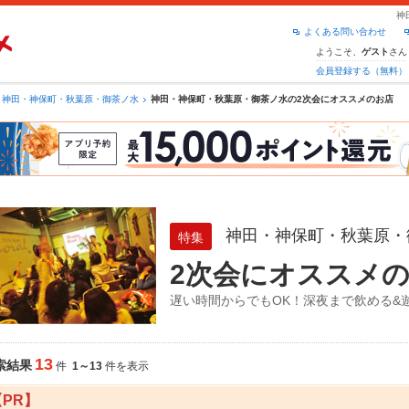
神
よくある問い合わせ
ようこそ、
さん
ゲスト
会員登録する（無料）
神田・神保町・秋葉原・御茶ノ水
神田・神保町・秋葉原・御茶ノ水の2次会にオススメのお店
神田・神保町・秋葉原・
特集
2次会にオススメ
遅い時間からでもOK！深夜まで飲める&
13
索結果
件
1～13
件を表示
【PR】