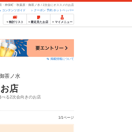
田・神保町・秋葉原・御茶ノ水 / 2次会にオススメのお店
コンテンツガイド
クーポン 予約 ホットペッパー
検討リスト
最近見たお店
マイメニュー
掲載情報について
御茶ノ水
のお店
遊べる2次会向きのお店
1/1ページ