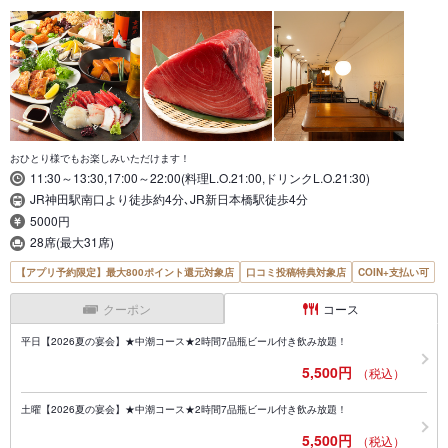
おひとり様でもお楽しみいただけます！
11:30～13:30,17:00～22:00(料理L.O.21:00,ドリンクL.O.21:30)
JR神田駅南口より徒歩約4分､JR新日本橋駅徒歩4分
5000円
28席(最大31席)
【アプリ予約限定】最大800ポイント還元対象店
口コミ投稿特典対象店
COIN+支払い可
クーポン
コース
平日【2026夏の宴会】★中潮コース★2時間7品瓶ビール付き飲み放題！
5,500円
（税込）
土曜【2026夏の宴会】★中潮コース★2時間7品瓶ビール付き飲み放題！
5,500円
（税込）