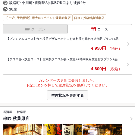
淡路町･小川町･新御茶ﾉ水駅B7出口より徒歩4分
36席
【アプリ予約限定】最大800ポイント還元対象店
口コミ投稿特典対象店
クーポン
コース
【プレミアムコース】食べ放題ピザ＆ポテトにお肉料理も味わう大満足プラン11品
4,950円
（税込）
【タコス食べ放題コース】自家製タコスが食べ放題♪2時間飲み放題付きプラン9品
4,800円
（税込）
カレンダーの更新に失敗しました。
下記ボタンを押して空席状況を更新してください。
空席状況を更新する
居酒屋
秋葉原
串吟 秋葉原店