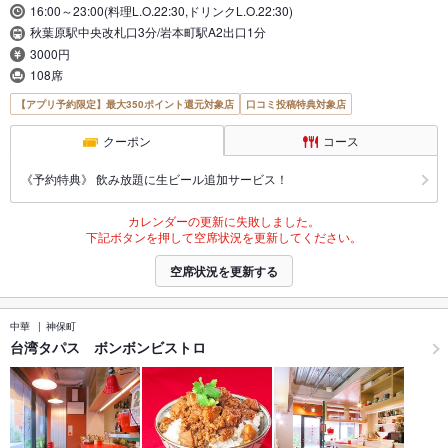
16:00～23:00(料理L.O.22:30,ドリンクL.O.22:30)
秋葉原駅中央改札口3分/岩本町駅A2出口1分
3000円
108席
【アプリ予約限定】最大350ポイント還元対象店
口コミ投稿特典対象店
クーポン
コース
《予約特典》 飲み放題に生ビール追加サービス！
カレンダーの更新に失敗しました。
下記ボタンを押して空席状況を更新してください。
空席状況を更新する
中華
神保町
台湾タパス ボンボンビストロ