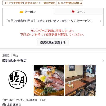
【アプリ予約限定】最大800ポイント還元対象店
口コミ投稿特典対象店
クーポン
コース
【☆早い時間がお得☆】18時までのご来店で乾杯ドリンクサービス！
カレンダーの更新に失敗しました。
下記ボタンを押して空席状況を更新してください。
空席状況を更新する
居酒屋
駒込
睦月酒場 千石店
4月中旬オープン予定！睦月酒場 千石店
本日休業日