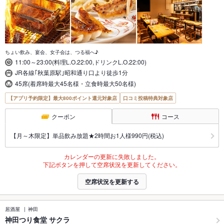
ちょい飲み、宴会、女子会は、つる福へ♪
11:00～23:00(料理L.O.22:00,ドリンクL.O.22:00)
JR各線｢秋葉原駅｣昭和通り口より徒歩1分
45席(着席時最大45名様・立食時最大50名様)
【アプリ予約限定】最大800ポイント還元対象店
口コミ投稿特典対象店
クーポン
コース
【月～木限定】単品飲み放題★2時間お1人様990円(税込)
カレンダーの更新に失敗しました。
下記ボタンを押して空席状況を更新してください。
空席状況を更新する
居酒屋
神田
神田つり食堂 サクラ