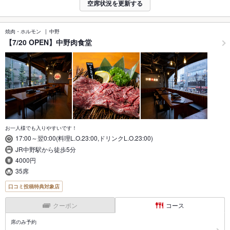
空席状況を更新する
焼肉・ホルモン
中野
【7/20 OPEN】中野肉食堂
お一人様でも入りやすいです！
17:00～翌0:00(料理L.O.23:00,ドリンクL.O.23:00)
JR中野駅から徒歩5分
4000円
35席
口コミ投稿特典対象店
クーポン
コース
席のみ予約