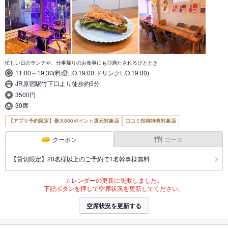
忙しい日のランチや、仕事帰りのお食事にも◎満たされるひととき
11:00～19:30(料理L.O.19:00,ドリンクL.O.19:00)
JR原宿駅竹下口より徒歩約5分
3500円
30席
【アプリ予約限定】最大800ポイント還元対象店
口コミ投稿特典対象店
クーポン
コース
【貸切限定】20名様以上のご予約で1名幹事様無料
カレンダーの更新に失敗しました。
下記ボタンを押して空席状況を更新してください。
空席状況を更新する