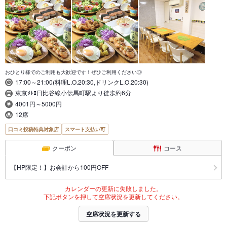
おひとり様でのご利用も大歓迎です！ぜひご利用ください◎
17:00～21:00(料理L.O.20:30,ドリンクL.O.20:30)
東京ﾒﾄﾛ日比谷線小伝馬町駅より徒歩約6分
4001円～5000円
12席
口コミ投稿特典対象店
スマート支払い可
クーポン
コース
【HP限定！】お会計から100円OFF
カレンダーの更新に失敗しました。
下記ボタンを押して空席状況を更新してください。
空席状況を更新する