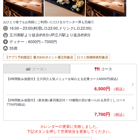
おひとり様でもお気軽にご利用いただけるカウンター席も完備◎
16:00～23:00(料理L.O.22:00,ドリンクL.O.22:00)
立川南駅より徒歩約6分/JR立川駅より徒歩約8分
ディナー：6000円～7000円
35席
【アプリ予約限定】最大800ポイント還元対象店
口コミ投稿特典対象店
クーポン
コース
【2時間飲み放題付】立川貝介人気メニューを味わえる定番コース6500円(税込)
6,500円
（税込）
【2時間飲み放題付】<新名物>豪貝風呂付！10種類の貝が食べられる貝尽くしコース
7700円(税込)
7,700円
（税込）
カレンダーの更新に失敗しました。
下記ボタンを押して空席状況を更新してください。