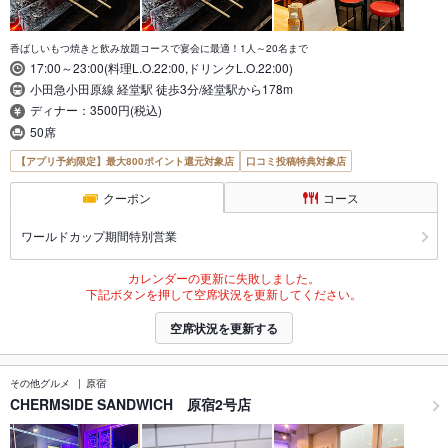
香ばしいもつ焼きと飲み放題コースで宴会に最適！1人～20名まで
17:00～23:00(料理L.O.22:00,ドリンクL.O.22:00)
小田急小田原線 経堂駅 徒歩3分/経堂駅から178m
ディナー：3500円(税込)
50席
【アプリ予約限定】最大800ポイント還元対象店
口コミ投稿特典対象店
クーポン
コース
ワールドカップ期間特別営業
カレンダーの更新に失敗しました。
下記ボタンを押して空席状況を更新してください。
空席状況を更新する
その他グルメ
原宿
CHERMSIDE SANDWICH 原宿2号店