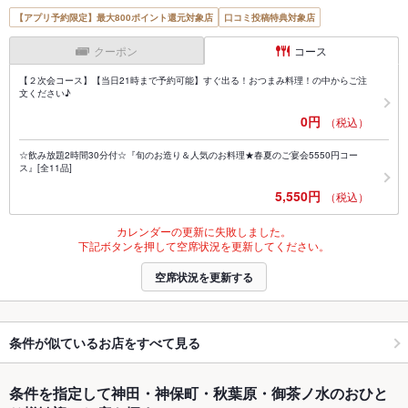
【アプリ予約限定】最大800ポイント還元対象店
口コミ投稿特典対象店
クーポン
コース
【２次会コース】【当日21時まで予約可能】すぐ出る！おつまみ料理！の中からご注
文ください♪
0円
（税込）
☆飲み放題2時間30分付☆『旬のお造り＆人気のお料理★春夏のご宴会5550円コー
ス』[全11品]
5,550円
（税込）
カレンダーの更新に失敗しました。
下記ボタンを押して空席状況を更新してください。
空席状況を更新する
条件が似ているお店をすべて見る
条件を指定して神田・神保町・秋葉原・御茶ノ水のおひと