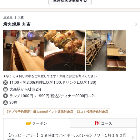
空席状況を更新する
居酒屋
大森
炭火焼鳥 丸吉
★駅チカ★拘りの串をご用意してます！気軽にお立ち寄りください
11:00～翌2:00(料理L.O.翌1:00,ドリンクL.O.翌1:30)
大森駅から徒歩2分
ランチ1000円～1999円(税込)/ディナー2000円～2…
30席
【アプリ予約限定】最大800ポイント還元対象店
口コミ投稿特典対象店
クーポン
コース
【ハッピーアワー】１９時までハイボールとレモンサワー１杯１９０円
(税抜)