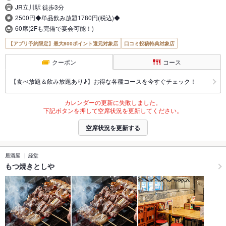
JR立川駅 徒歩3分
2500円◆単品飲み放題1780円(税込)◆
60席(2Fも完備で宴会可能！)
【アプリ予約限定】最大800ポイント還元対象店
口コミ投稿特典対象店
クーポン
コース
【食べ放題＆飲み放題あり♪】お得な各種コースを今すぐチェック！
カレンダーの更新に失敗しました。
下記ボタンを押して空席状況を更新してください。
空席状況を更新する
居酒屋
経堂
もつ焼きとしや