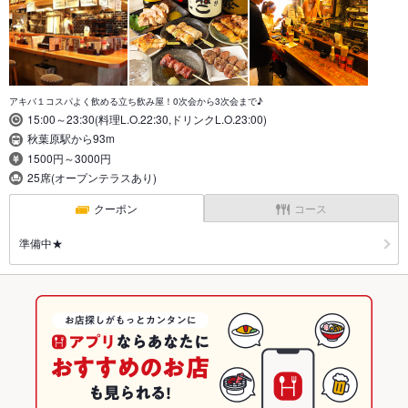
アキバ１コスパよく飲める立ち飲み屋！0次会から3次会まで♪
15:00～23:30(料理L.O.22:30,ドリンクL.O.23:00)
秋葉原駅から93m
1500円～3000円
25席(オープンテラスあり)
クーポン
コース
準備中★