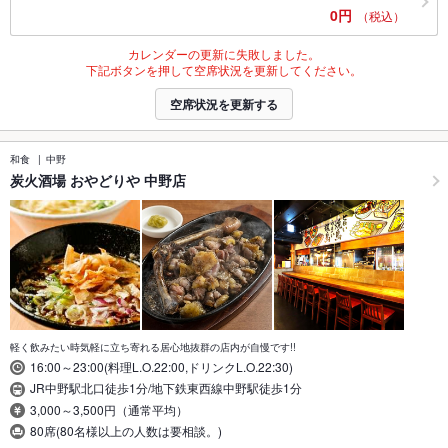
0円
（税込）
カレンダーの更新に失敗しました。
下記ボタンを押して空席状況を更新してください。
空席状況を更新する
和食
中野
炭火酒場 おやどりや 中野店
軽く飲みたい時気軽に立ち寄れる居心地抜群の店内が自慢です!!
16:00～23:00(料理L.O.22:00,ドリンクL.O.22:30)
JR中野駅北口徒歩1分/地下鉄東西線中野駅徒歩1分
3,000～3,500円（通常平均）
80席(80名様以上の人数は要相談。)