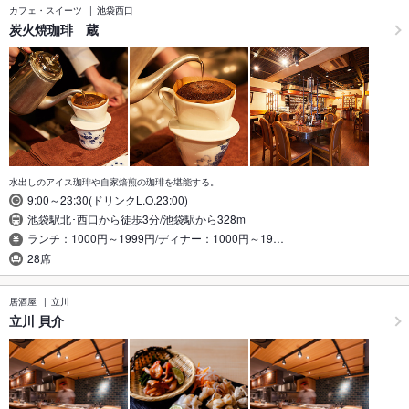
カフェ・スイーツ
池袋西口
炭火焼珈琲 蔵
水出しのアイス珈琲や自家焙煎の珈琲を堪能する。
9:00～23:30(ドリンクL.O.23:00)
池袋駅北･西口から徒歩3分/池袋駅から328m
ランチ：1000円～1999円/ディナー：1000円～19…
28席
居酒屋
立川
立川 貝介