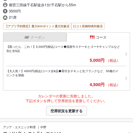
都営三田線千石駅徒歩1分/千石駅から55m
3500円
21席
【アプリ予約限定】最大800ポイント還元対象店
口コミ投稿特典対象店
クーポン
コース
【困ったら、これ！】5,000円(税込)コース◆国産牛ステーキとゴーヤチャンプルなど
含む全9品
5,000円
（税込）
【大人気！】4500円(税込)コース全8品◆骨付きチキンと生フランクなど、50種のド
リンクを堪能
4,500円
（税込）
カレンダーの更新に失敗しました。
下記ボタンを押して空席状況を更新してください。
空席状況を更新する
アジア・エスニック料理
中野