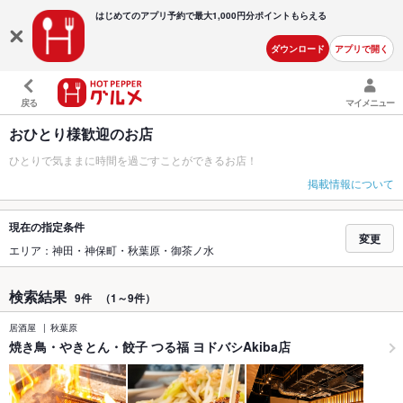
はじめてのアプリ予約で最大
1,000円分ポイントもらえる
ダウンロード
アプリで開く
戻る
マイメニュー
おひとり様歓迎のお店
ひとりで気ままに時間を過ごすことができるお店！
掲載情報について
現在の指定条件
変更
エリア：神田・神保町・秋葉原・御茶ノ水
検索結果
9件
（1～9件）
居酒屋
秋葉原
焼き鳥・やきとん・餃子 つる福 ヨドバシAkiba店