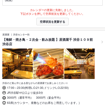
カレンダーの更新に失敗しました。
下記ボタンを押して空席状況を更新してください。
空席状況を更新する
居酒屋
渋谷センター街
【海鮮・焼き鳥・２次会・飲み放題 】居酒屋千 渋谷１０９前
渋谷店
渋谷のど真ん中にある昔ながらの居酒屋でお楽しみください☆
17:00～23:30(料理L.O.21:30,ドリンクL.O.22:50)
JR渋谷駅ﾊﾁ公口より徒歩3分
3000円（通常平均） 3000円（宴会平均）
63席(カウンター、座敷などのお席をご用意しています。)