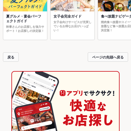
夏グルメ・宴会パーフ
女子会完全ガイド
食べ放題ナビゲー
ェクトガイド
女子会向けサービスが充実し
焼肉食べ放題やスイー
ているお得なお店がいっぱ
放題など食べ放題お店
幹事さんのお店探しを強力サ
い！
決定版！
ポート！お店探しの決定版！
戻る
ページの先頭へ戻る