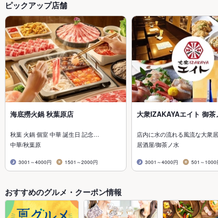
ピックアップ店舗
海底撈火鍋 秋葉原店
大衆IZAKAYAエイト 御
秋葉 火鍋 個室 中華 誕生日 記念…
店内に水の流れる風流な大衆
中華/秋葉原
居酒屋/御茶ノ水
3001～4000円
1501～2000円
3001～4000円
501～100
おすすめのグルメ・クーポン情報