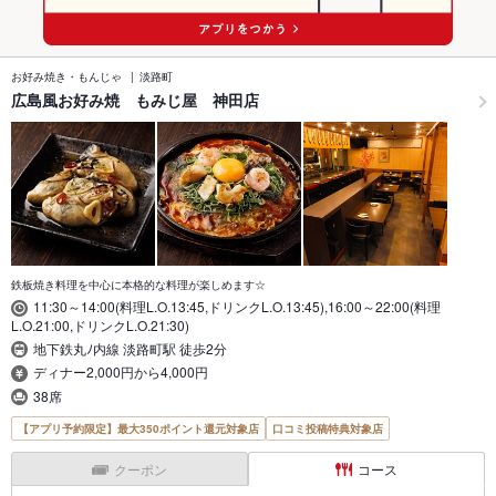
お好み焼き・もんじゃ
淡路町
広島風お好み焼 もみじ屋 神田店
鉄板焼き料理を中心に本格的な料理が楽しめます☆
11:30～14:00(料理L.O.13:45,ドリンクL.O.13:45),16:00～22:00(料理
L.O.21:00,ドリンクL.O.21:30)
地下鉄丸ﾉ内線 淡路町駅 徒歩2分
ディナー2,000円から4,000円
38席
【アプリ予約限定】最大350ポイント還元対象店
口コミ投稿特典対象店
クーポン
コース