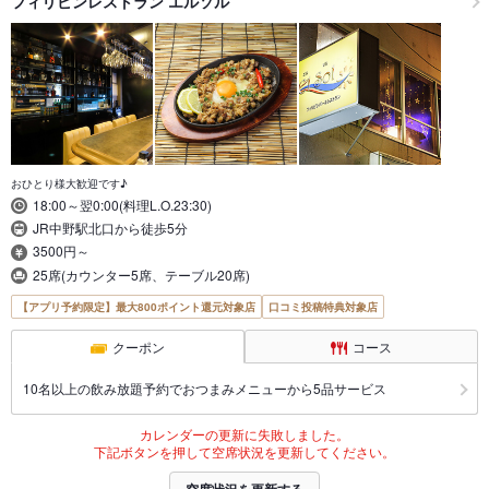
フィリピンレストラン エルソル
おひとり様大歓迎です♪
18:00～翌0:00(料理L.O.23:30)
JR中野駅北口から徒歩5分
3500円～
25席(カウンター5席、テーブル20席)
【アプリ予約限定】最大800ポイント還元対象店
口コミ投稿特典対象店
クーポン
コース
10名以上の飲み放題予約でおつまみメニューから5品サービス
カレンダーの更新に失敗しました。
下記ボタンを押して空席状況を更新してください。