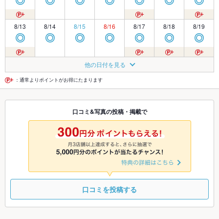
◎
◎
◎
◎
◎
◎
◎
8/13
8/14
8/15
8/16
8/17
8/18
8/19
◎
◎
◎
◎
◎
◎
◎
8/20
8/21
8/22
8/23
8/24
8/25
8/26
他の日付を見る
◎
◎
◎
◎
◎
◎
◎
：通常よりポイントがお得にたまります
8/27
8/28
8/29
8/30
8/31
9/1
9/2
口コミ&写真の投稿・掲載で
◎
◎
◎
◎
◎
◎
◎
9/3
9/4
9/5
9/6
9/7
9/8
9/9
◎
◎
◎
◎
◎
◎
◎
口コミを投稿する