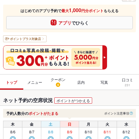
1,000
はじめてのアプリ予約で
最大
円分ポイント
もらえる
アプリ
でひらく
ポイントプラス
対象店
クーポン
口コミ
トップ
メニュー
店内
写真
4
231
ネット予約の空席状況
ポイントがつかえる
予約人数分の
ポイントがたまる
ポイント注意事項
木
金
土
日
月
火
水
8/6
8/7
8/8
8/9
8/10
8/11
8/12