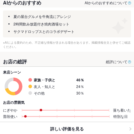
AIからのおすすめ
AIからのおすすめについて
夏の屋台グルメを牛角流にアレンジ
2時間飲み放題付き焼肉酒場セット
サクマドロップスとのコラボデザート
※AIによる要約のため、不正確な情報が含まれる場合があります。掲載情報全文と併せてご確認
ください。
お店の総評
総評について
来店シーン
家族・子供と
46％
友人・知人と
24％
その他
30％
お店の雰囲気
にぎやか
落ち着いた
普段使い
特別な日
詳しい評価を見る