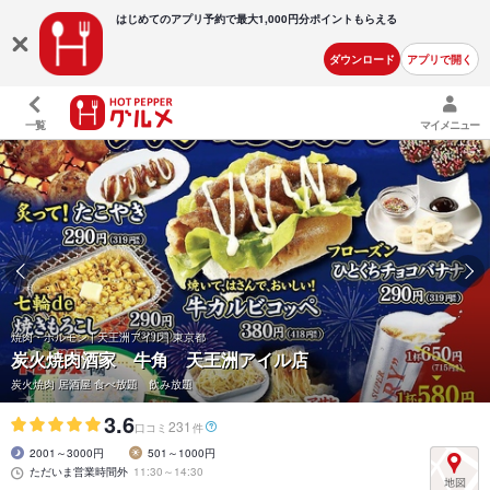
はじめてのアプリ予約で最大
1,000円分ポイントもらえる
ダウンロード
アプリで開く
一覧
マイメニュー
焼肉・ホルモン | 天王洲アイル | 東京都
炭火焼肉酒家 牛角 天王洲アイル店
炭火焼肉 居酒屋 食べ放題 飲み放題
3.6
231
口コミ
件
2001～3000円
501～1000円
ただいま営業時間外
11:30～14:30