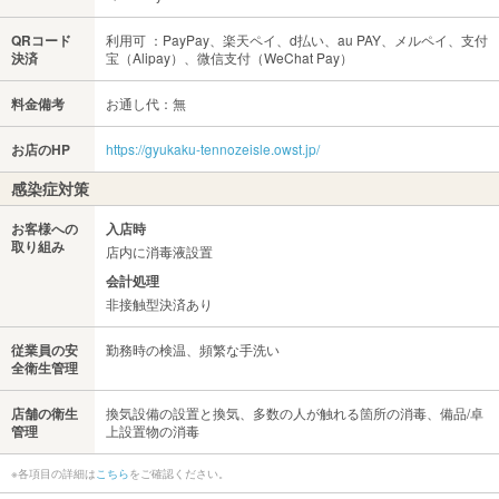
QRコード
利用可 ：PayPay、楽天ペイ、d払い、au PAY、メルペイ、支付
決済
宝（Alipay）、微信支付（WeChat Pay）
料金備考
お通し代：無
お店のHP
https://gyukaku-tennozeisle.owst.jp/
感染症対策
お客様への
入店時
取り組み
店内に消毒液設置
会計処理
非接触型決済あり
従業員の安
勤務時の検温、頻繁な手洗い
全衛生管理
店舗の衛生
換気設備の設置と換気、多数の人が触れる箇所の消毒、備品/卓
管理
上設置物の消毒
※各項目の詳細は
こちら
をご確認ください。