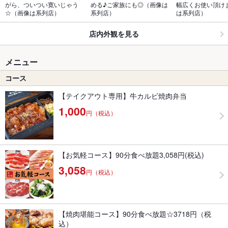
がら、ついつい寛いじゃう
める♪ご家族にも◎（画像は
幅広くお使い頂け
☆（画像は系列店）
系列店）
は系列店）
店内外観を見る
メニュー
コース
【テイクアウト専用】牛カルビ焼肉弁当
1,000
円（税込）
【お気軽コース】90分食べ放題3,058円(税込)
3,058
円（税込）
【焼肉堪能コース】90分食べ放題☆3718円（税
込）