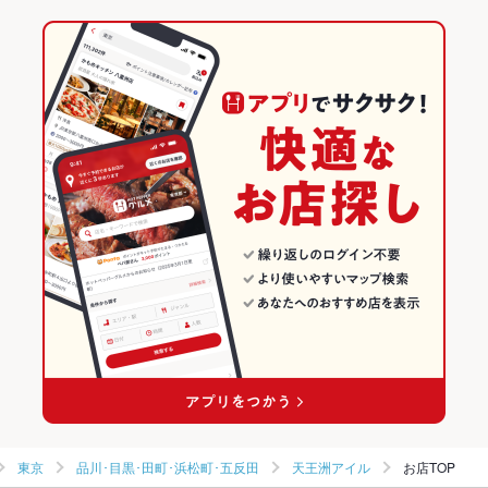
その他設備
ディナーは英語・中国語メニューも対応しております。
しゃぶしゃぶ 温野菜 センター北店
韓国料理
東京
品川･目黒･田町･浜松町･五反田のグルメランキング
その他
飲み放題
あり ：サワー・カクテル…豊富な種類をご用意しております！
しゃぶしゃぶ 温野菜 秋葉原昭和通り口店
サムギョプサル
東京 × 焼肉・ホルモン
品川･目黒･田町･浜松町･五反田の焼肉・ホルモンランキング
食べ放題
あり ：食べ放題プランをご用意♪
品川･目黒･田町･浜松町･五反田 × 韓国料理
東京 × 焼肉
天王洲アイルのグルメランキング
お酒
カクテル充実、焼酎充実
品川･目黒･田町･浜松町･五反田 × サムギョプサル
東京 × 韓国料理
お子様連れ
お子様連れ歓迎 ：お子様連れも歓迎致します。
天王洲アイル駅 × 韓国料理
東京 × サムギョプサル
ウェディン
街コン企画、ランチミーティング時間外も相談可能過去実績あ
グパーティ
り
天王洲アイル駅 × サムギョプサル
ー二次会
備考
不明点等、お気軽に店舗へご相談ください。
東京
品川･目黒･田町･浜松町･五反田
天王洲アイル
お店TOP