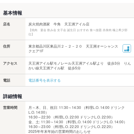
基本情報
店名
炭火焼肉酒家 牛角 天王洲アイル店
【焼肉 宴会 飲み会 女子会 誕生日 おすすめ 食べ放題 赤身肉 極上希少部
位】
住所
東京都品川区東品川２－２－２０ 天王洲オーシャンス
クエア1F
アクセス
天王洲アイル駅モノレール天王洲アイル駅より 徒歩3分 りん
かい線天王洲アイル駅 徒歩5分
電話
電話番号を表示する
詳細情報
営業時間
月～木、日、祝日: 11:30～14:30 （料理L.O. 14:00 ドリンク
L.O. 14:00）
16:30～22:30 （料理L.O. 22:00 ドリンクL.O. 22:00）
金、土: 11:30～14:30 （料理L.O. 14:00 ドリンクL.O. 14:00）
16:30～23:00 （料理L.O. 22:20 ドリンクL.O. 22:20）
2025年年末年始の営業時間のおしらせ