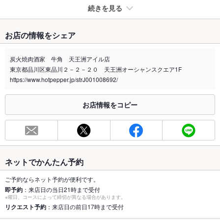
続きを見る
たばこ
お店の情報をシェア
禁煙・喫煙
全席禁煙
炭火焼肉酒家 牛角 天王洲アイル店
喫煙専用室
なし
東京都品川区東品川２－２－２０ 天王洲オーシャンスクエア1F
https://www.hotpepper.jp/strJ001008692/
※2020年4月1日～受動喫煙対策に関する法律が施行されています。正しい情報はお店へお問い
合わせください。
お店情報をコピー
お席
総席数
22席(ご宴会など承ります。ご予約はお早めに)
最大宴会収
72人(大人数でのご宴会の予約はお早めに♪)
容人数
ネットでかんたん予約
個室
なし ：個室はございませんが、お席をご考慮させて頂きます
ご予約ならネット予約が便利です。
即予約
：来店日の当日21時まで受付
座敷
なし ：お座敷はございませんが、ゆったり座れるテーブル席を
※曜日、コースによって締切が異なる場合があります。
ご用意しております。
リクエスト予約
：来店日の前日17時まで受付
掘りごたつ
なし ：掘りごたつはございませんが、ゆったり座れるテーブル