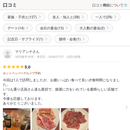
口コミ
口コミ機能について
家族・子供と(127)
友人・知人と(38)
一人で(29)
デート(14)
会社の宴会(13)
大人数の宴会(2)
記念日・サプライズ(1)
接待・会食(1)
マリアンナさん
30代後半/女性・来店日：2026/07/27・2回の投稿
5.0
ホットペッパーグルメで予約
今回は1人で訪問しましたが、お腹いっぱい食べて良い夕食時間になりまし
た。
いつも通り店員さん達も親切で、接遇に力をいれている素晴らしい店舗で
す。
今後も応援しております。
ありがとうございました。