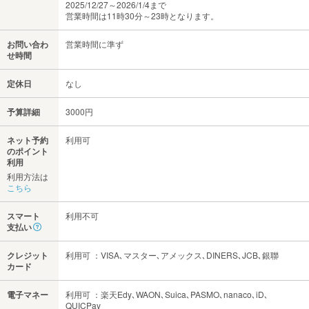
2025/12/27～2026/1/4まで
営業時間は11時30分～23時となります。
お問い合わ
営業時間に準ず
せ時間
定休日
なし
予算詳細
3000円
ネット予約
利用可
のポイント
利用
利用方法は
こちら
スマート
利用不可
支払い
クレジット
利用可 ：VISA､マスター､アメックス､DINERS､JCB､銀聯
カード
電子マネー
利用可 ：楽天Edy､WAON､Suica､PASMO､nanaco､iD､
QUICPay